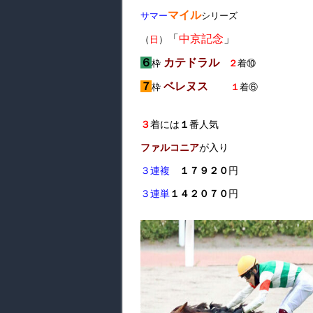
マイル
サマー
シリーズ
「
中京記念
」
（
日
）
６
カテドラル
枠
２
着⑩
７
ベレヌス
枠
１
着⑥
３
着には
１
番人気
ファルコニア
が入り
３連複
１７９２０
円
３連単
１４２０７０
円