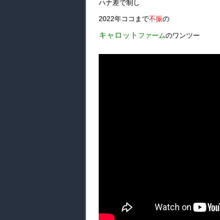
ハナ差で制し
2022年ココまで
不振
の
キャロット
ファーム
のワンツー