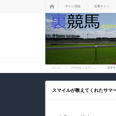
ホーム
サイン理論
定番サイン
ホーム
PinPoint １点サイン
スマイ
スマイルが教えてくれたサマ