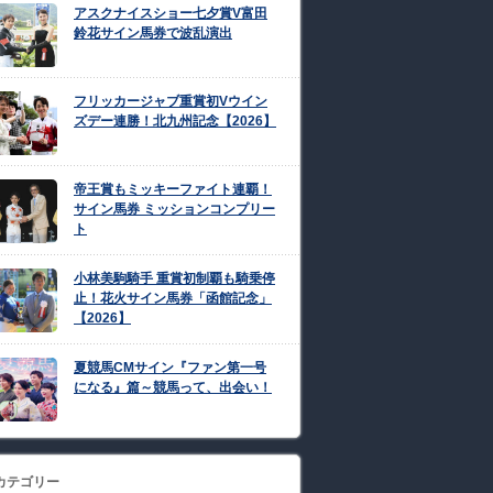
アスクナイスショー七夕賞V富田
鈴花サイン馬券で波乱演出
フリッカージャブ重賞初Vウイン
ズデー連勝！北九州記念【2026】
帝王賞もミッキーファイト連覇！
サイン馬券 ミッションコンプリー
ト
小林美駒騎手 重賞初制覇も騎乗停
止！花火サイン馬券「函館記念」
【2026】
夏競馬CMサイン『ファン第一号
になる』篇～競馬って、出会い！
カテゴリー