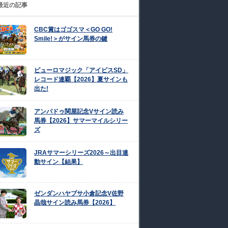
最近の記事
CBC賞はゴゴスマ＜GO GO!
Smile!＞がサイン馬券の鍵
ピューロマジック「アイビスSD」
レコード連覇【2026】夏サインも
出た!
アンパドゥ関屋記念Vサイン読み
馬券【2026】サマーマイルシリー
ズ
JRAサマーシリーズ2026～出目連
動サイン【結果】
ゼンダンハヤブサ小倉記念V佐野
晶哉サイン読み馬券【2026】