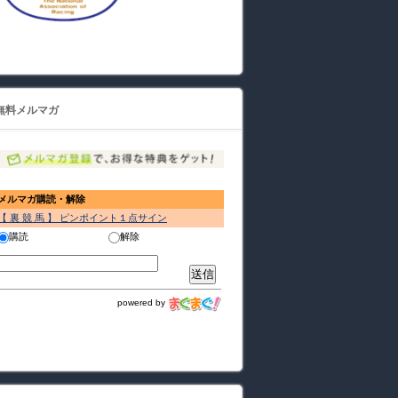
無料メルマガ
メルマガ購読・解除
【 裏 競 馬 】 ピンポイント１点サイン
購読
解除
powered by