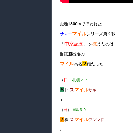
距離
1800
mで行われた
マイル
サマー
シリーズ第２戦
「
中京記念
」
教
を
えたのは…
当該週出走の
マイル
２
馬名
頭だった
（
日
）
札幌２Ｒ
６
ス
マイル
枠
サキ
＋
（
日
）
福島６Ｒ
７
ス
マイル
枠
フレンド
↓