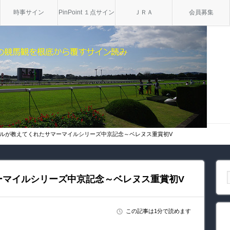
時事サイン
PinPoint １点サイン
ＪＲＡ
会員募集
ルが教えてくれたサマーマイルシリーズ中京記念～ベレヌス重賞初V
ーマイルシリーズ中京記念～ベレヌス重賞初V
この記事は1分で読めます