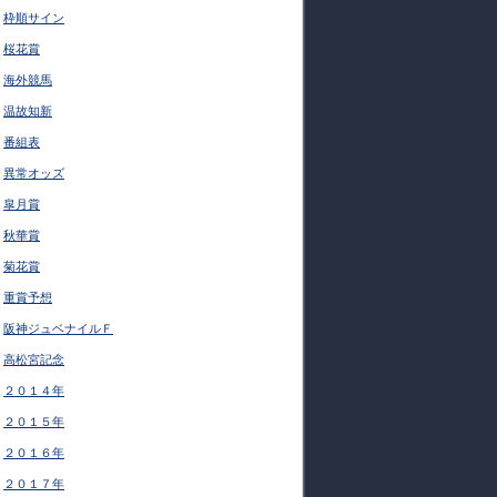
枠順サイン
桜花賞
海外競馬
温故知新
番組表
異常オッズ
皐月賞
秋華賞
菊花賞
重賞予想
阪神ジュベナイルＦ
高松宮記念
２０１４年
２０１５年
２０１６年
２０１７年