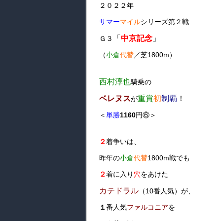
２０２２年
サマー
マイル
シリーズ第２戦
「
中京記念
」
Ｇ３
（
小倉
代替
／芝1800m）
西村淳也
騎乗の
ベレヌス
重賞
初
制覇
！
が
＜
単勝
1160
円⑥＞
２
着争いは、
昨年の
小倉
代替
1800m戦でも
２
着に入り
穴
をあけた
カテドラル
（10番人気）が、
１
番人気
ファルコニア
を