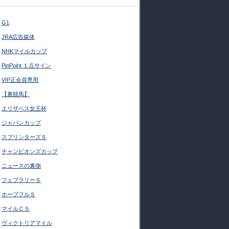
G1
JRA広告媒体
NHKマイルカップ
PinPoint １点サイン
VIP正会員専用
【裏競馬】
エリザベス女王杯
ジャパンカップ
スプリンターズＳ
チャンピオンズカップ
ニュースの裏側
フェブラリーＳ
ホープフルＳ
マイルＣＳ
ヴィクトリアマイル