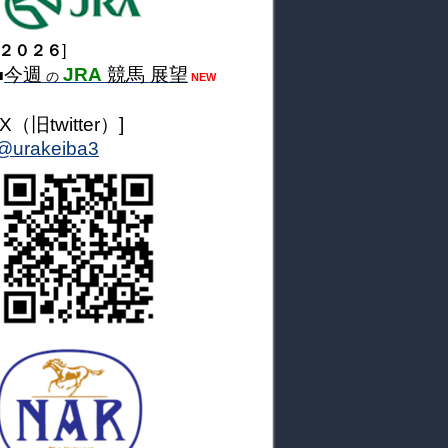
２０２６
]
今週
JRA
競馬 展望
■
の
NEW
[X（旧twitter）]
@urakeiba3