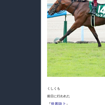
くしくも
前日に行われた
『
世界陸上
』