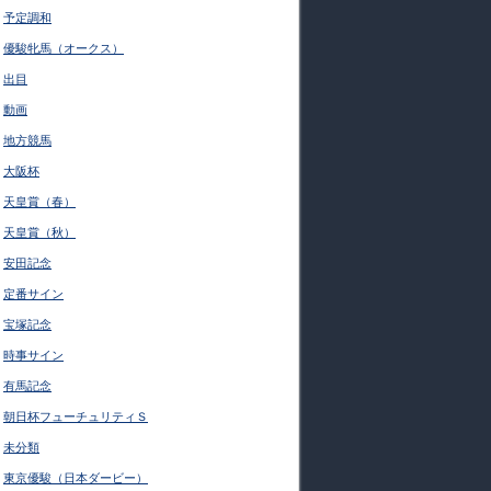
予定調和
優駿牝馬（オークス）
出目
動画
地方競馬
大阪杯
天皇賞（春）
天皇賞（秋）
安田記念
定番サイン
宝塚記念
時事サイン
有馬記念
朝日杯フューチュリティＳ
未分類
東京優駿（日本ダービー）