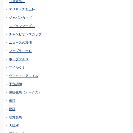
【裏競馬】
エリザベス女王杯
ジャパンカップ
スプリンターズＳ
チャンピオンズカップ
ニュースの裏側
フェブラリーＳ
ホープフルＳ
マイルＣＳ
ヴィクトリアマイル
予定調和
優駿牝馬（オークス）
出目
動画
地方競馬
大阪杯