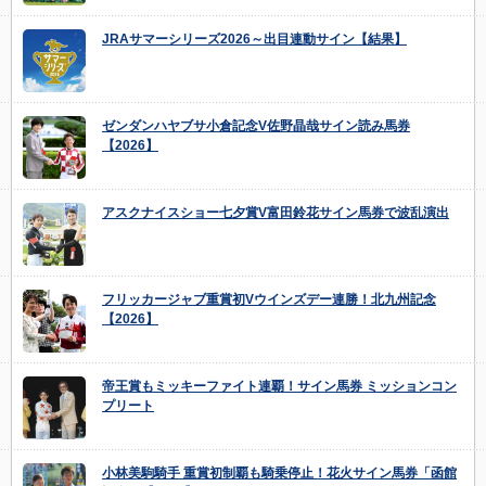
JRAサマーシリーズ2026～出目連動サイン【結果】
ゼンダンハヤブサ小倉記念V佐野晶哉サイン読み馬券
【2026】
アスクナイスショー七夕賞V富田鈴花サイン馬券で波乱演出
フリッカージャブ重賞初Vウインズデー連勝！北九州記念
【2026】
帝王賞もミッキーファイト連覇！サイン馬券 ミッションコン
プリート
小林美駒騎手 重賞初制覇も騎乗停止！花火サイン馬券「函館