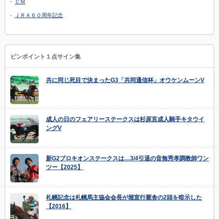
ＣＭ
ＪＲＡ６０周年記念
ピンポイント１点サイン集
共に同じ死目で決まったG3「共同通信杯」オウケンムーンV
成人の日のフェアリーステークスは杉原言成人騎手キタウイ
ングV
新G2プロキオンステークスは…3/4引退の音無秀孝調教師ワン
ツー【2025】
札幌記念は札幌馬主協会会長が堀宣行厩舎の2頭を暗示した
【2016】