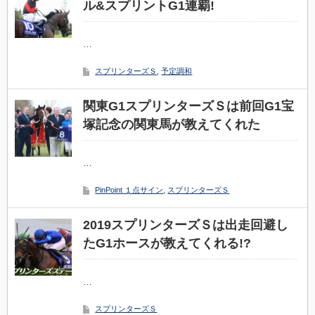
ル&スプリントG1連覇!
…
スプリンターズＳ
,
予定調和
関東G1スプリンターズＳは前回G1宝
塚記念の関東馬が教えてくれた
…
PinPoint １点サイン
,
スプリンターズＳ
2019スプリンターズＳは出走回避し
たG1ホースが教えてくれる!?
…
スプリンターズＳ