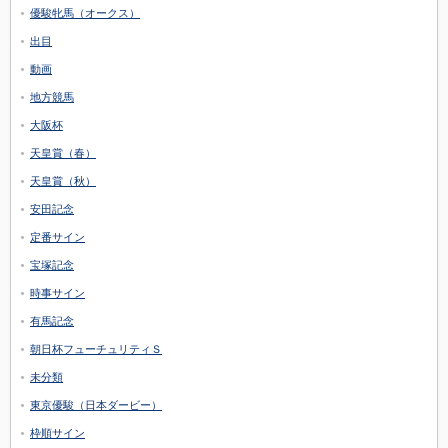
優駿牝馬（オークス）
出目
動画
地方競馬
大阪杯
天皇賞（春）
天皇賞（秋）
安田記念
定番サイン
宝塚記念
時事サイン
有馬記念
朝日杯フューチュリティＳ
未分類
東京優駿（日本ダービー）
枠順サイン