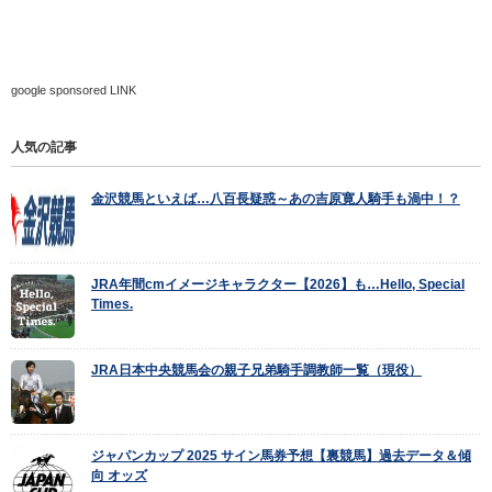
google sponsored LINK
人気の記事
金沢競馬といえば…八百長疑惑～あの吉原寛人騎手も渦中！？
JRA年間cmイメージキャラクター【2026】も…Hello, Special
Times.
JRA日本中央競馬会の親子兄弟騎手調教師一覧（現役）
ジャパンカップ 2025 サイン馬券予想【裏競馬】過去データ＆傾
向 オッズ