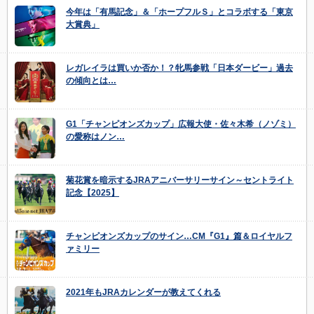
今年は「有馬記念」＆「ホープフルＳ」とコラボする「東京
大賞典」
レガレイラは買いか否か！？牝馬参戦「日本ダービー」過去
の傾向とは…
G1「チャンピオンズカップ」広報大使・佐々木希（ノゾミ）
の愛称はノン…
菊花賞を暗示するJRAアニバーサリーサイン～セントライト
記念【2025】
チャンピオンズカップのサイン…CM『G1』篇＆ロイヤルフ
ァミリー
2021年もJRAカレンダーが教えてくれる