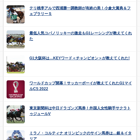
テリ桃李アルで西浦勝一調教師が有終の美！小倉大賞典＆フ
ェブラリーＳ
最低人気コパノリッキーの激走もG1レーシングが教えてくれ
た
G1大阪杯は…KEYワード＜チャンピオン＞が教えてくれた!
ワールドカップ開幕！サッカーボーイが教えてくれたG1マイ
ルCS 2022
東京新聞杯は中日ドラゴンズ馬券！外国人女性騎手サクラト
ゥジュールV
ミラノ・コルティナ オリンピックのサイン馬券は…銀＆イタ
リア