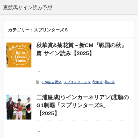
カテゴリー：スプリンターズＳ
秋華賞&菊花賞～新CM『戦国の秋』
篇 サイン読み【2025】
…
JRA広告媒体
,
スプリンターズＳ
,
秋華賞
,
菊花賞
三浦皇成(ウインカーネリアン)悲願の
G1制覇「スプリンターズS」
【2025】
…