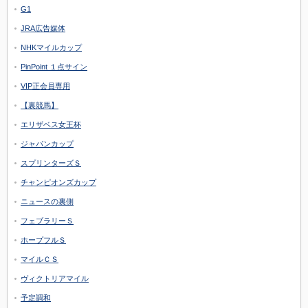
G1
JRA広告媒体
NHKマイルカップ
PinPoint １点サイン
VIP正会員専用
【裏競馬】
エリザベス女王杯
ジャパンカップ
スプリンターズＳ
チャンピオンズカップ
ニュースの裏側
フェブラリーＳ
ホープフルＳ
マイルＣＳ
ヴィクトリアマイル
予定調和