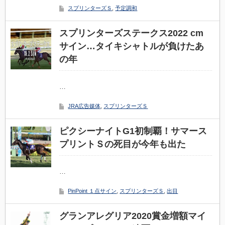
スプリンターズＳ
,
予定調和
スプリンターズステークス2022 cm
サイン…タイキシャトルが負けたあ
の年
…
JRA広告媒体
,
スプリンターズＳ
ピクシーナイトG1初制覇！サマース
プリントＳの死目が今年も出た
…
PinPoint １点サイン
,
スプリンターズＳ
,
出目
グランアレグリア2020賞金増額マイ