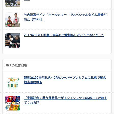
竹内涼真サイン「オールカマー」でスペシャルタイム馬券が
出た【2025】
2017年ラスト回顧…本年もご愛顧ありがとうございました
JRAの広告戦略
競馬法100周年記念～JRAスーパープレミアムに札幌で記念
競走最終戦も
「宝塚記念」歴代優勝馬デザインＴシャツ＜UMA-T＞が教え
てくれる!?