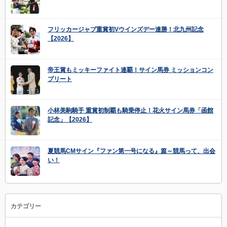
フリッカージャブ重賞初Vウインズデー連勝！北九州記念
【2026】
帝王賞もミッキーファイト連覇！サイン馬券 ミッションコン
プリート
小林美駒騎手 重賞初制覇も騎乗停止！花火サイン馬券「函館
記念」【2026】
夏競馬CMサイン『ファン第一号になる』篇～競馬って、出会
い！
カテゴリー