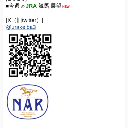
今週
JRA
競馬 展望
■
の
NEW
[X（旧twitter）]
@urakeiba3