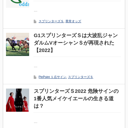
…
スプリンターズＳ
,
異常オッズ
G1スプリンターズＳは大波乱ジャン
ダルムVオーシャンＳが再現された
【2022】
…
PinPoint １点サイン
,
スプリンターズＳ
スプリンターズＳ2022 危険サインの
1番人気メイケイエールの生きる道
は？
…