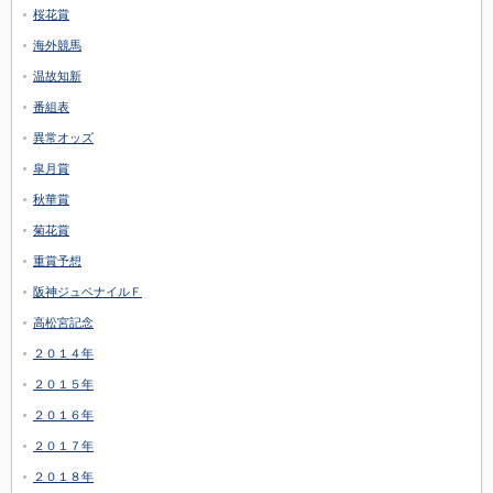
桜花賞
海外競馬
温故知新
番組表
異常オッズ
皐月賞
秋華賞
菊花賞
重賞予想
阪神ジュベナイルＦ
高松宮記念
２０１４年
２０１５年
２０１６年
２０１７年
２０１８年