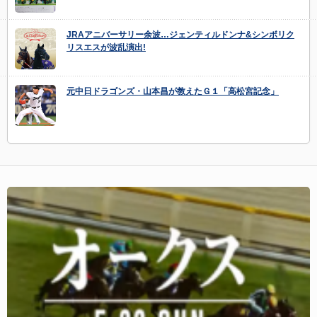
JRAアニバーサリー余波…ジェンティルドンナ&シンボリク
リスエスが波乱演出!
元中日ドラゴンズ・山本昌が教えたＧ１「高松宮記念」