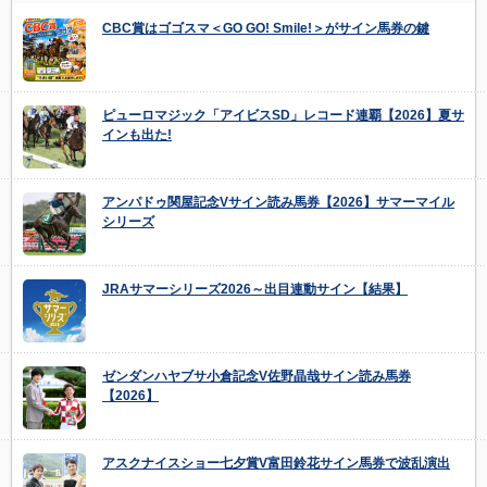
CBC賞はゴゴスマ＜GO GO! Smile!＞がサイン馬券の鍵
ピューロマジック「アイビスSD」レコード連覇【2026】夏サ
インも出た!
アンパドゥ関屋記念Vサイン読み馬券【2026】サマーマイル
シリーズ
JRAサマーシリーズ2026～出目連動サイン【結果】
ゼンダンハヤブサ小倉記念V佐野晶哉サイン読み馬券
【2026】
アスクナイスショー七夕賞V富田鈴花サイン馬券で波乱演出