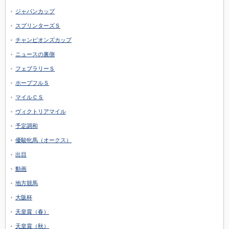
ジャパンカップ
スプリンターズＳ
チャンピオンズカップ
ニュースの裏側
フェブラリーＳ
ホープフルＳ
マイルＣＳ
ヴィクトリアマイル
予定調和
優駿牝馬（オークス）
出目
動画
地方競馬
大阪杯
天皇賞（春）
天皇賞（秋）