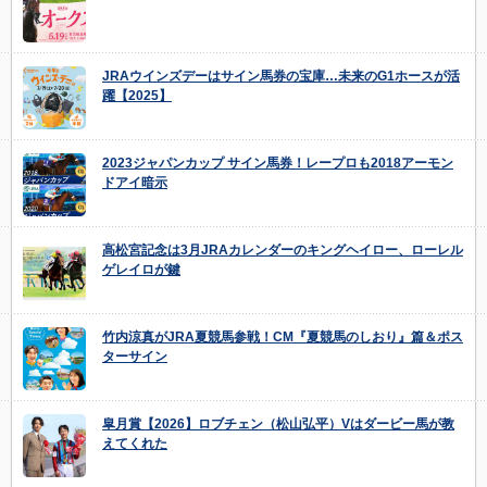
JRAウインズデーはサイン馬券の宝庫…未来のG1ホースが活
躍【2025】
2023ジャパンカップ サイン馬券！レープロも2018アーモン
ドアイ暗示
高松宮記念は3月JRAカレンダーのキングヘイロー、ローレル
ゲレイロが鍵
竹内涼真がJRA夏競馬参戦！CM『夏競馬のしおり』篇＆ポス
ターサイン
皐月賞【2026】ロブチェン（松山弘平）Vはダービー馬が教
えてくれた