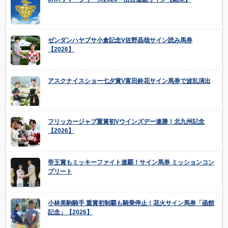
ゼンダンハヤブサ小倉記念V佐野晶哉サイン読み馬券
【2026】
アスクナイスショー七夕賞V富田鈴花サイン馬券で波乱演出
フリッカージャブ重賞初Vウインズデー連勝！北九州記念
【2026】
帝王賞もミッキーファイト連覇！サイン馬券 ミッションコン
プリート
小林美駒騎手 重賞初制覇も騎乗停止！花火サイン馬券「函館
記念」【2026】