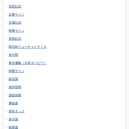
安田記念
定番サイン
宝塚記念
時事サイン
有馬記念
朝日杯フューチュリティＳ
未分類
東京優駿（日本ダービー）
枠順サイン
桜花賞
海外競馬
温故知新
番組表
異常オッズ
皐月賞
秋華賞