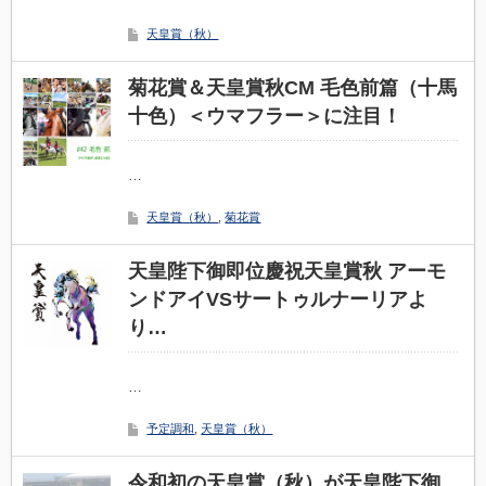
天皇賞（秋）
菊花賞＆天皇賞秋CM 毛色前篇（十馬
十色）＜ウマフラー＞に注目！
…
天皇賞（秋）
,
菊花賞
天皇陛下御即位慶祝天皇賞秋 アーモ
ンドアイVSサートゥルナーリアよ
り…
…
予定調和
,
天皇賞（秋）
令和初の天皇賞（秋）が天皇陛下御