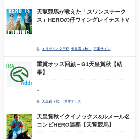
天覧競馬が教えた「スワンステーク
ス」HEROの仔ウイングレイテストV
…
エリザベス女王杯
,
天皇賞（秋）
,
定番サイン
重賞オッズ回顧～G1天皇賞秋【結
果】
…
天皇賞（秋）
,
異常オッズ
天皇賞秋イクイノックス&ルメール名
コンビHERO連覇【天覧競馬】