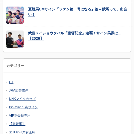
夏競馬CMサイン『ファン第一号になる』篇～競馬って、出会
い！
武豊メイショウタバル「宝塚記念」連覇！サイン馬券は…
【2026】
カテゴリー
G1
JRA広告媒体
NHKマイルカップ
PinPoint １点サイン
VIP正会員専用
【裏競馬】
エリザベス女王杯