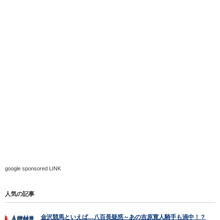
google sponsored LINK
人気の記事
金沢競馬といえば…八百長疑惑～あの吉原寛人騎手も渦中！？