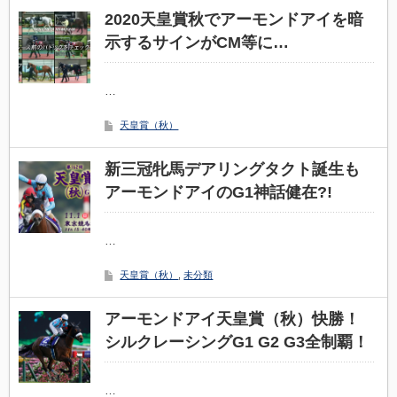
2020天皇賞秋でアーモンドアイを暗
示するサインがCM等に…
…
天皇賞（秋）
新三冠牝馬デアリングタクト誕生も
アーモンドアイのG1神話健在?!
…
天皇賞（秋）
,
未分類
アーモンドアイ天皇賞（秋）快勝！
シルクレーシングG1 G2 G3全制覇！
…