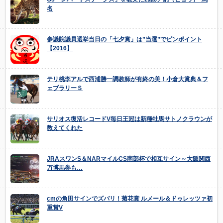
名
参議院議員選挙当日の「七夕賞」は”当選”でピンポイント
【2016】
テリ桃李アルで西浦勝一調教師が有終の美！小倉大賞典＆フ
ェブラリーＳ
サリオス復活レコードV毎日王冠は新種牡馬サトノクラウンが
教えてくれた
JRAスワンS＆NARマイルCS南部杯で相互サイン～大阪関西
万博馬券も…
cmの角田サインでズバリ！菊花賞 ルメール＆ドゥレッツァ初
重賞V