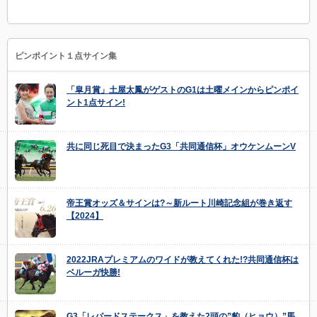
ピンポイント１点サイン集
「皐月賞」土屋太鳳がゲストのG1は土曜メインからピンポイ
ント1点サイン!
共に同じ死目で決まったG3「共同通信杯」オウケンムーンV
帝王賞オッズ＆サインは?～新ルート川崎記念組が巻き返す
【2024】
2022JRAプレミアムのワイドが教えてくれた!?共同通信杯は
ベルーガ快勝!
G3「レパードステークス」を教えた2頭の”豹（ヒョウ）”馬