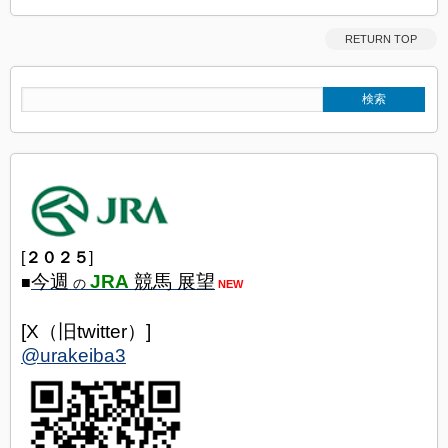
RETURN TOP
[
２０２５
]
今週
JRA
競馬 展望
■
の
NEW
[X（旧twitter）]
@urakeiba3