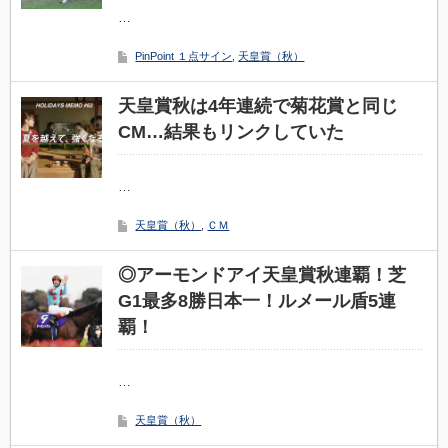
…
PinPoint １点サイン
,
天皇賞（秋）
天皇賞秋は4年連続で菊花賞と同じ
CM…結果もリンクしていた
…
天皇賞（秋）
,
ＣＭ
◎アーモンドアイ天皇賞秋連覇！芝
G1最多8勝日本一！ルメール盾5連
覇！
…
天皇賞（秋）