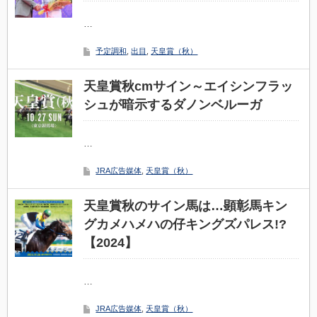
…
予定調和
,
出目
,
天皇賞（秋）
天皇賞秋cmサイン～エイシンフラッ
シュが暗示するダノンベルーガ
…
JRA広告媒体
,
天皇賞（秋）
天皇賞秋のサイン馬は…顕彰馬キン
グカメハメハの仔キングズパレス!?
【2024】
…
JRA広告媒体
,
天皇賞（秋）