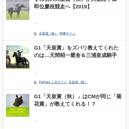
即位慶祝競走へ【2019】
…
天皇賞（秋）
,
時事サイン
G1「天皇賞」をズバリ教えてくれた
のは…天間昭一厩舎＆三浦皇成騎手
…
PinPoint １点サイン
,
天皇賞（秋）
G1「天皇賞（秋）」はCMが同じ「菊
花賞」が教えてくれる！？
…