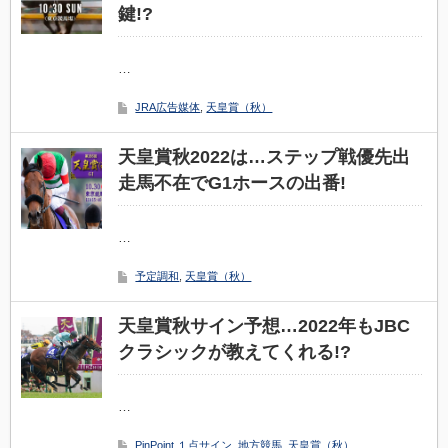
鍵!?
…
JRA広告媒体
,
天皇賞（秋）
天皇賞秋2022は…ステップ戦優先出
走馬不在でG1ホースの出番!
…
予定調和
,
天皇賞（秋）
天皇賞秋サイン予想…2022年もJBC
クラシックが教えてくれる!?
…
PinPoint １点サイン
,
地方競馬
,
天皇賞（秋）