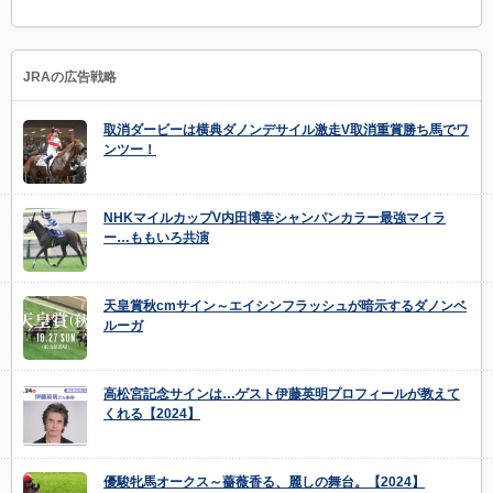
JRAの広告戦略
取消ダービーは横典ダノンデサイル激走V取消重賞勝ち馬でワ
ンツー！
NHKマイルカップV内田博幸シャンパンカラー最強マイラ
ー…ももいろ共演
天皇賞秋cmサイン～エイシンフラッシュが暗示するダノンベ
ルーガ
高松宮記念サインは…ゲスト伊藤英明プロフィールが教えて
くれる【2024】
優駿牝馬オークス～薔薇香る、麗しの舞台。【2024】