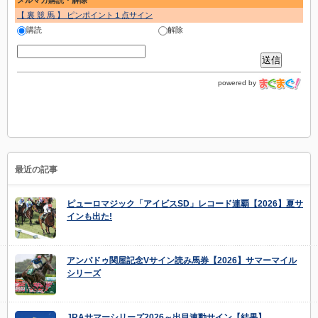
メルマガ購読・解除
【 裏 競 馬 】 ピンポイント１点サイン
購読
解除
powered by
最近の記事
ピューロマジック「アイビスSD」レコード連覇【2026】夏サ
インも出た!
アンパドゥ関屋記念Vサイン読み馬券【2026】サマーマイル
シリーズ
JRAサマーシリーズ2026～出目連動サイン【結果】