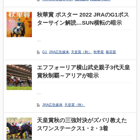
秋華賞 ポスター 2022 JRAのG1ポス
ターサイン解読…SUN横転の暗示
…
G1
,
JRA広告媒体
,
天皇賞（秋）
,
秋華賞
,
菊花賞
エフフォーリア横山武史親子3代天皇
賞秋制覇～アリアが暗示
…
JRA広告媒体
,
天皇賞（秋）
天皇賞秋の三強対決がズバリ教えた
スワンステークス1・2・3着