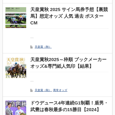
天皇賞秋 2025 サイン馬券予想【裏競
馬】想定オッズ 人気 過去 ポスター
CM
…
天皇賞（秋）
天皇賞秋2025～枠順 ブックメーカー
オッズ&専門紙人気印【結果】
…
天皇賞（秋）
,
異常オッズ
ドウデュース4年連続G1制覇！盾男・
武豊は春秋最多の15勝目【2024】