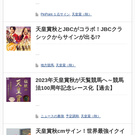
…
PinPoint １点サイン
,
天皇賞（秋）
天皇賞秋とJBCがコラボ！JBCクラ
シックからサインが出る!?
…
地方競馬
,
天皇賞（秋）
2023年天皇賞秋が天覧競馬へ～競馬
法100周年記念レース化【過去】
…
ニュースの裏側
,
予定調和
,
天皇賞（秋）
天皇賞秋cmサイン！世界最強イクイ