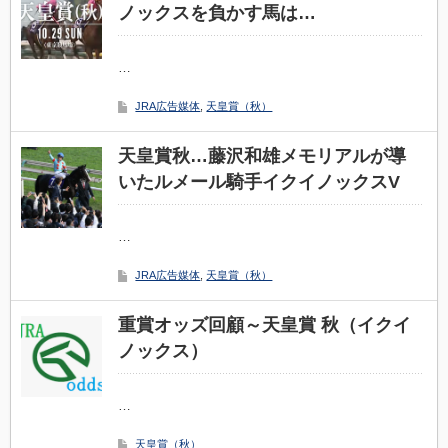
ノックスを負かす馬は…
…
JRA広告媒体
,
天皇賞（秋）
天皇賞秋…藤沢和雄メモリアルが導
いたルメール騎手イクイノックスV
…
JRA広告媒体
,
天皇賞（秋）
重賞オッズ回顧～天皇賞 秋（イクイ
ノックス）
…
天皇賞（秋）