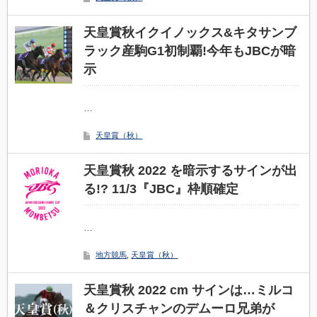
天皇賞秋イクイノックス&キタサンブ
ラック産駒G1初制覇!今年もJBCが暗
示
…
天皇賞（秋）
天皇賞秋 2022 を暗示するサインが出
る!? 11/3『JBC』枠順確定
…
地方競馬
,
天皇賞（秋）
天皇賞秋 2022 cm サインは…ミルコ
＆クリスチャンのデムーロ兄弟が