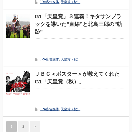
JRA広告媒体
,
天皇賞（秋）
G1「天皇賞」３連覇！キタサンブラ
ックを導いた”直線”と北島三郎の”軌
跡”
…
JRA広告媒体
,
天皇賞（秋）
ＪＢＣ＜ポスター＞が教えてくれた
G1「天皇賞（秋）」
…
JRA広告媒体
,
天皇賞（秋）
1
2
»