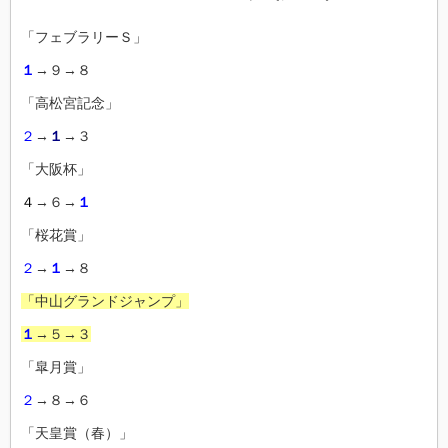
「フェブラリーＳ」
１
→９→８
「高松宮記念」
２
→
１
→３
「大阪杯」
４
→６→
１
「桜花賞」
２
→
１
→８
「中山グランドジャンプ」
１
→５→３
「皐月賞」
２
→８→６
「天皇賞（春）」