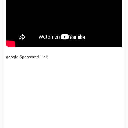
google Sponsored Link