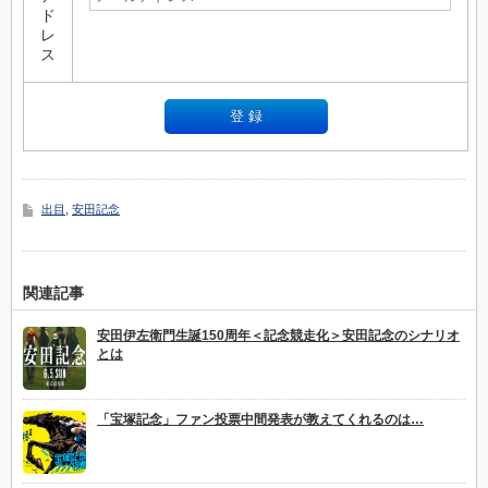
ド
レ
ス
出目
,
安田記念
関連記事
安田伊左衛門生誕150周年＜記念競走化＞安田記念のシナリオ
とは
「宝塚記念」ファン投票中間発表が教えてくれるのは…