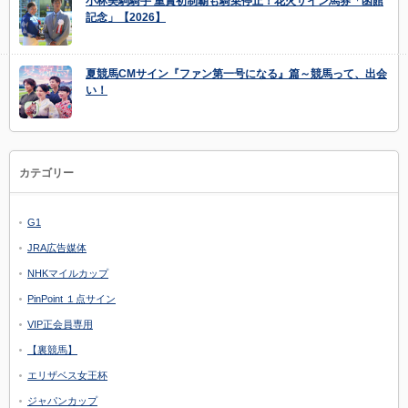
小林美駒騎手 重賞初制覇も騎乗停止！花火サイン馬券「函館
記念」【2026】
夏競馬CMサイン『ファン第一号になる』篇～競馬って、出会
い！
カテゴリー
G1
JRA広告媒体
NHKマイルカップ
PinPoint １点サイン
VIP正会員専用
【裏競馬】
エリザベス女王杯
ジャパンカップ