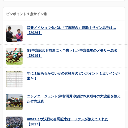
ピンポイント１点サイン集
武豊メイショウタバル「宝塚記念」連覇！サイン馬券は…
【2026】
G3中京記念を前週に＜予告＞した中京競馬のメモリー馬名
【2019】
年に１回あるかないかの究極形のピンポイント１点サインが
出た！
ニシノエージェント(津村明秀)笑顔のV京成杯の大波乱を教え
た竹内涼真
Xmasイヴ決戦の有馬記念は…ファンが教えてくれた
【2017】