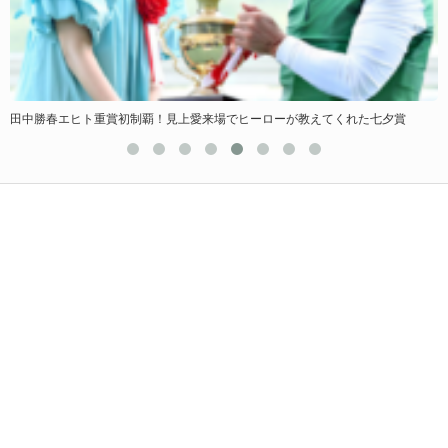
田中勝春エヒト重賞初制覇！見上愛来場でヒーローが教えてくれた七夕賞