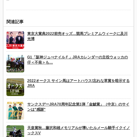
関連記事
東京大賞典2022前売オッズ…競馬プレミアムウィークに及川
光博
G1「阪神ジュべナイルＦ」JRAカレンダーの主役ウォッカの
仔＜不発＞も…
2022オークス サイン馬はアートハウス!忘れな草賞を暗示する
JRA
サンクスデーJRA70周年記念第1弾「金鯱賞」（中京）のサイ
ンは”感謝”
天皇賞秋…藤沢和雄メモリアルが導いたルメール騎手イクイノ
ックスV