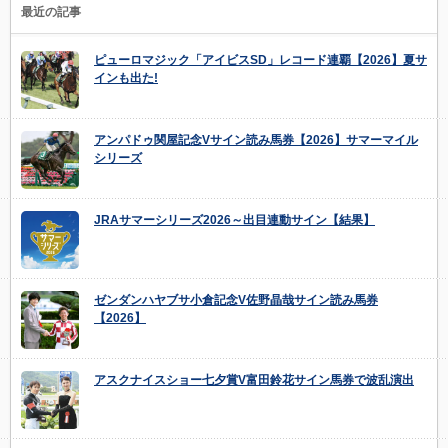
最近の記事
ピューロマジック「アイビスSD」レコード連覇【2026】夏サ
インも出た!
アンパドゥ関屋記念Vサイン読み馬券【2026】サマーマイル
シリーズ
JRAサマーシリーズ2026～出目連動サイン【結果】
ゼンダンハヤブサ小倉記念V佐野晶哉サイン読み馬券
【2026】
アスクナイスショー七夕賞V富田鈴花サイン馬券で波乱演出