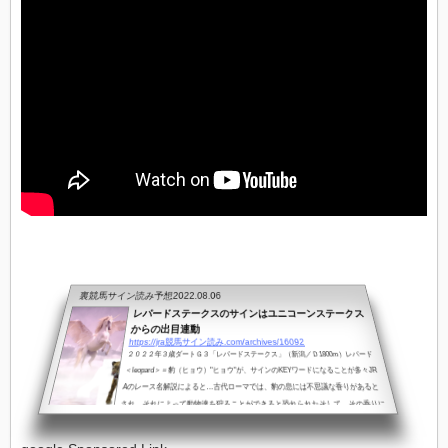
裏競馬サイン読み予想
2022.08.06
レパードステークスのサインはユニコーンステークス
からの出目連動
https://jra競馬サイン読み.com/archives/16092
２０２２年３歳ダートＧ３「レパードステークス」（新潟／Ｄ1800m）レパード
＜leopard＞＝豹（ヒョウ）"ヒョウ"が、サインのKEYワードになることが多々JR
Aのレース名解説によると…古代ローマでは、豹の息には不思議な香りがあると
され、それによって動物達を狩ることができると恐れられたそして、その香りに
対抗できる唯一の動物が、＜ユニコーン＞だと信じられていた＜ユニコーン＞と
いえば…ＪＲＡに２つ存在する３歳ダート重賞の１つ「ユニコーンステークス」