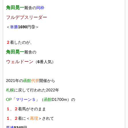
角田晃一
厩舎の
同枠
フルデプスリーダー
＜
単勝
1690
円⑨＞
２
着したのが、
角田晃一
厩舎の
ウェルドーン
（
6
番人気）
2021年の
函館
代替
開催から
札幌
に戻して行われた2022年
OP
「
マリーンＳ
」（
函館
D1700m）の
１
、
２
着馬がそのまま
１
、
２
着に＜
再現
＞されて
馬連
5340
円