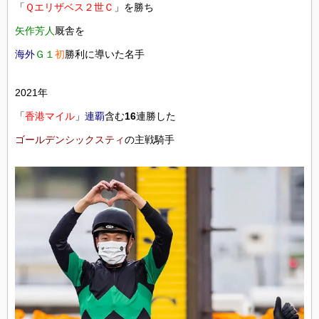
「
Ｑエリザベス２世Ｃ
」を勝ち
矢作芳人
厩舎を
海外
Ｇ１
初
勝利に導いた名手
2021年
「
香港マイル
」
連覇
含む
16
連勝した
ゴールデンシックスティ
の主戦騎手