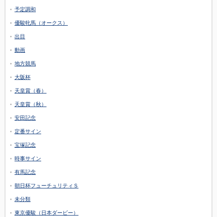
予定調和
優駿牝馬（オークス）
出目
動画
地方競馬
大阪杯
天皇賞（春）
天皇賞（秋）
安田記念
定番サイン
宝塚記念
時事サイン
有馬記念
朝日杯フューチュリティＳ
未分類
東京優駿（日本ダービー）