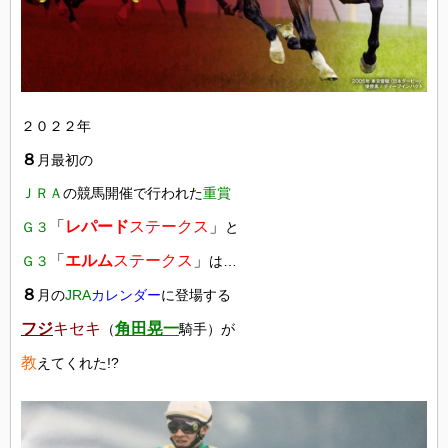
２０２２年
８
月最初の
ＪＲＡ
の競馬開催で行われた
重賞
「
レパード
ステークス
」
Ｇ３
と
「
エルム
ステークス
」
Ｇ３
は…
８
月の
JRA
カレンダー
に登場する
フジ
キセキ
角田晃一
（
騎手）が
教
えてくれた!?