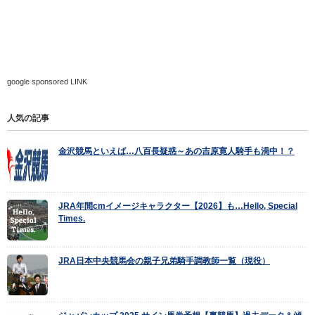
google sponsored LINK
人気の記事
金沢競馬といえば…八百長疑惑～あの吉原寛人騎手も渦中！？
JRA年間cmイメージキャラクター【2026】も…Hello, Special
Times.
JRA日本中央競馬会の親子兄弟騎手調教師一覧（現役）