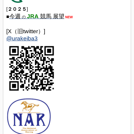
[
２０２５
]
今週
JRA
競馬 展望
■
の
NEW
[X（旧twitter）]
@urakeiba3