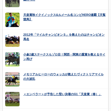
天皇賞秋イクイノックス&ルメール名コンビHERO連覇【天覧
競馬】
2012年「マイルチャンピオンＳ」を教えたのはチャンピオン
馬名
小倉2歳ステークスもゾロ目！関西⇔関東の重賞を教えるサイ
ン再び
メモリアルヒーローのウォッカが教えたヴィクトリアマイル
の大波乱
＜エンペラー＞が予告した堅い決着のG1「天皇賞（春）」