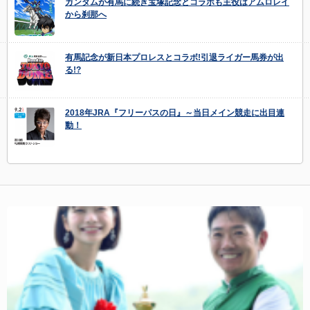
ガンダムが有馬に続き宝塚記念とコラボも主役はアムロレイ
から刹那へ
有馬記念が新日本プロレスとコラボ!引退ライガー馬券が出
る!?
2018年JRA『フリーパスの日』～当日メイン競走に出目連
動！