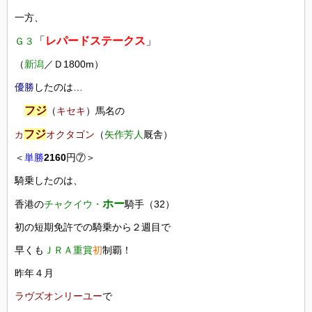
一方、
「
レパードステークス
」
Ｇ３
（
新潟
／Ｄ1800m）
優勝
したのは…
フジ
（
キセキ
）馬名の
フジ
オクタゴン
（
矢作芳人
厩舎）
カ
＜
単勝
2160
円⑦＞
騎乗したのは、
ホー
香港の
チャクイウ・
騎手（32）
初の短期免許での騎乗から２週目で
早くも
ＪＲＡ重賞
初
制覇！
昨年４月
ラヴズオンリーユー
で