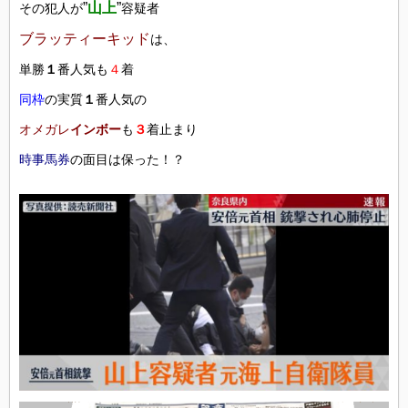
”
山上
”
その犯人が
容疑者
ブラッティーキッド
は、
単勝
１
番人気も
４
着
同枠
の実質
１
番人気の
オメガレ
インボー
も
３
着止まり
時事馬券
の面目は保った！？