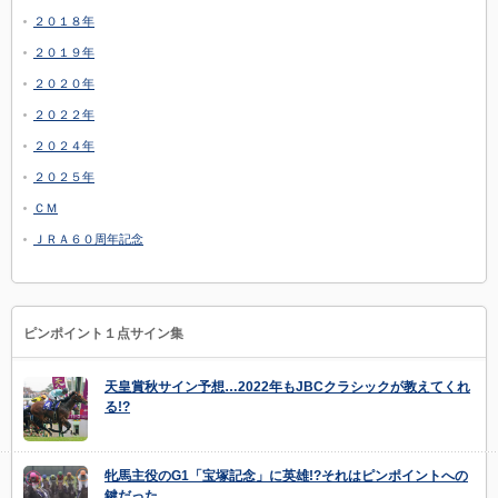
２０１８年
２０１９年
２０２０年
２０２２年
２０２４年
２０２５年
ＣＭ
ＪＲＡ６０周年記念
ピンポイント１点サイン集
天皇賞秋サイン予想…2022年もJBCクラシックが教えてくれ
る!?
牝馬主役のG1「宝塚記念」に英雄!?それはピンポイントへの
鍵だった