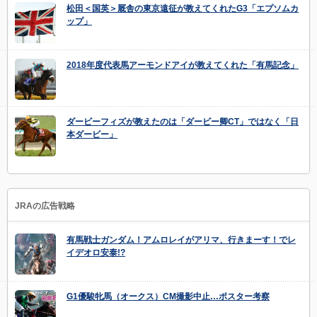
松田＜国英＞厩舎の東京遠征が教えてくれたG3「エプソムカ
ップ」
2018年度代表馬アーモンドアイが教えてくれた「有馬記念」
ダービーフィズが教えたのは「ダービー卿CT」ではなく「日
本ダービー」
JRAの広告戦略
有馬戦士ガンダム！アムロレイがアリマ、行きまーす！でレ
イデオロ安泰!?
G1優駿牝馬（オークス）CM撮影中止…ポスター考察