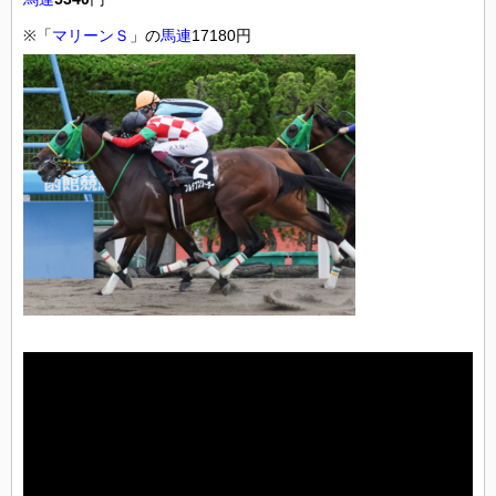
※
「
マリーンＳ
」の
馬連
17180円