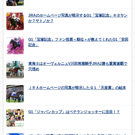
JRAのホームページ写真が暗示するG1「宝塚記念」キタサン
か？サトノか？
G1「宝塚記念」ファン投票＜順位＞が教えてくれたG1「安田
記念」
東海ＳはオーヴェルニュV川田将雅騎手JRA2勝も重賞連覇で
穴埋め
ＪＲＡホームページの写真が暗示したＧ１「天皇賞」の結末
G1「ジャパンカップ」はベテランジョッキーに注目！？