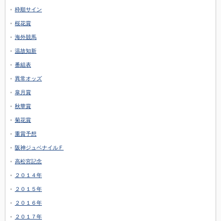
枠順サイン
桜花賞
海外競馬
温故知新
番組表
異常オッズ
皐月賞
秋華賞
菊花賞
重賞予想
阪神ジュベナイルＦ
高松宮記念
２０１４年
２０１５年
２０１６年
２０１７年