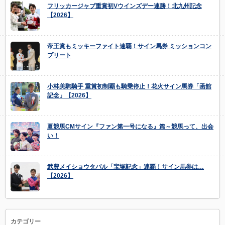
フリッカージャブ重賞初Vウインズデー連勝！北九州記念
【2026】
帝王賞もミッキーファイト連覇！サイン馬券 ミッションコン
プリート
小林美駒騎手 重賞初制覇も騎乗停止！花火サイン馬券「函館
記念」【2026】
夏競馬CMサイン『ファン第一号になる』篇～競馬って、出会
い！
武豊メイショウタバル「宝塚記念」連覇！サイン馬券は…
【2026】
カテゴリー