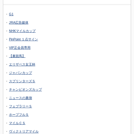
G1
JRA広告媒体
NHKマイルカップ
PinPoint １点サイン
VIP正会員専用
【裏競馬】
エリザベス女王杯
ジャパンカップ
スプリンターズＳ
チャンピオンズカップ
ニュースの裏側
フェブラリーＳ
ホープフルＳ
マイルＣＳ
ヴィクトリアマイル