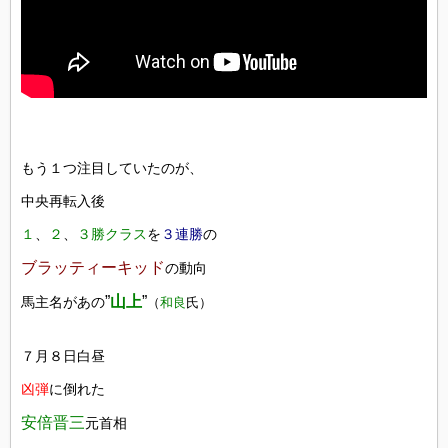
もう１つ注目していたのが、
中央再転入後
１
、
２
、
３勝クラス
を
３連勝
の
ブラッティーキッド
の動向
”
山上
”
馬主名があの
（
和良
氏）
７月８日白昼
凶弾
に倒れた
安倍晋三
元首相