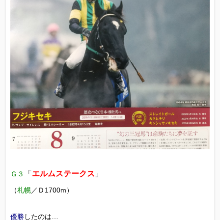
「
エルムステークス
」
Ｇ３
（
札幌
／Ｄ1700m）
優勝
したのは…