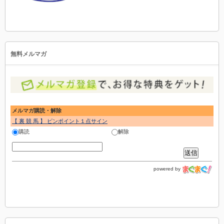
無料メルマガ
メルマガ購読・解除
【 裏 競 馬 】 ピンポイント１点サイン
購読
解除
powered by