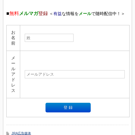
■
無料
メルマガ
登録
＜
有益
な情報を
メール
で随時配信中！＞
お
名
前
メ
ー
ル
ア
ド
レ
ス
JRA広告媒体