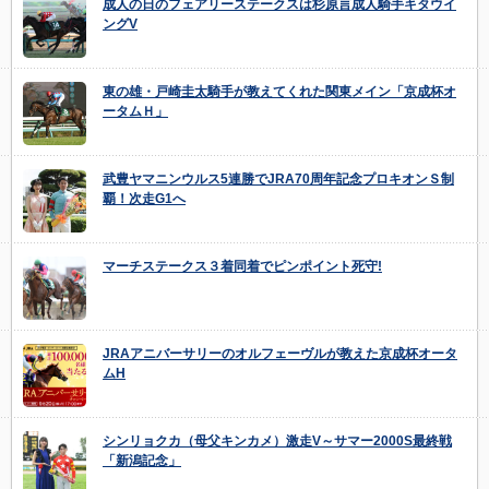
成人の日のフェアリーステークスは杉原言成人騎手キタウイ
ングV
東の雄・戸崎圭太騎手が教えてくれた関東メイン「京成杯オ
ータムＨ」
武豊ヤマニンウルス5連勝でJRA70周年記念プロキオンＳ制
覇！次走G1へ
マーチステークス３着同着でピンポイント死守!
JRAアニバーサリーのオルフェーヴルが教えた京成杯オータ
ムH
シンリョクカ（母父キンカメ）激走V～サマー2000S最終戦
「新潟記念」