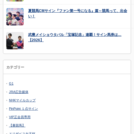
夏競馬CMサイン『ファン第一号になる』篇～競馬って、出会
い！
武豊メイショウタバル「宝塚記念」連覇！サイン馬券は…
【2026】
カテゴリー
G1
JRA広告媒体
NHKマイルカップ
PinPoint １点サイン
VIP正会員専用
【裏競馬】
エリザベス女王杯