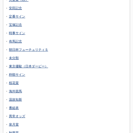
安田記念
定番サイン
宝塚記念
時事サイン
有馬記念
朝日杯フューチュリティＳ
未分類
東京優駿（日本ダービー）
枠順サイン
桜花賞
海外競馬
温故知新
番組表
異常オッズ
皐月賞
秋華賞