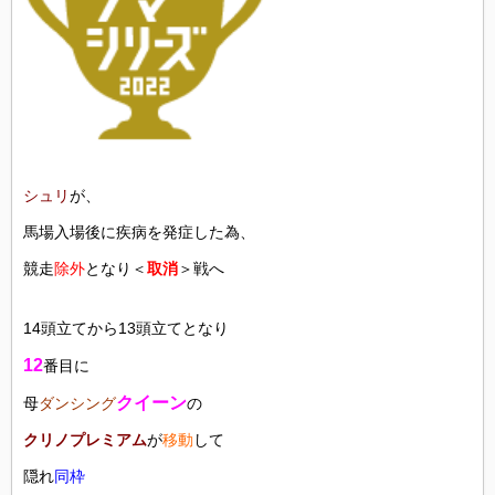
シュリ
が、
馬場入場後に疾病を発症した為、
競走
除外
となり＜
取消
＞戦へ
14頭立てから13頭立てとなり
12
番目に
クイーン
母
ダンシング
の
クリノプレミアム
が
移動
して
隠れ
同枠