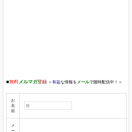
■
無料
メルマガ
登録
＜
有益
な情報を
メール
で随時配信中！＞
お
名
前
メ
ー