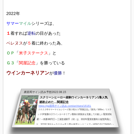
2022年
サマー
マイル
シリーズは、
１
着すれば
逆転
の目があった
ベレヌス
が
５
着に終わった為、
ＯＰ
「
米子ステークス
」と
Ｇ３
「
関屋記念
」を勝っている
ウインカーネリアン
が
優勝
！
裏競馬サイン読み予想
2022.08.15
スクリーンヒーロー産駒ウインカーネリアン1番人気
連敗止めた…関屋記念
https://jra競馬サイン読み.com/archives/16161
２０２２年サマーマイルシリーズ第３戦Ｇ３｢関屋記念｣（新潟／1600m）リステ
ッドOP連勝の◎ウインカーネリアン難病の蹄葉炎を克服しての嬉しい重賞初制
覇！＜単勝380円①＞三浦皇成騎手（32）は、2022年重賞初勝利小倉競馬場に
は、2022年JRAキャラクター見上愛が来場ということで＜HERO IS COMING.＞
スクリーンヒーロー産駒を後押しちなみに、ウインカーネリアンを管理する鹿戸