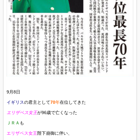
9月8日
イギリス
の君主として
70
年
在位してきた
エリザベス女王
が96歳で亡くなった
ＪＲＡ
も
エリザベス女王
陛下崩御に伴い、