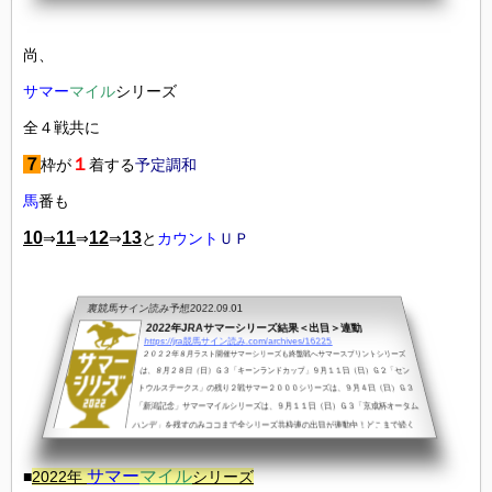
雄一厩舎は、厩舎を開業した2008年にスクリーンヒーローでＧ２「アルゼンチン
共和国杯」Ｇ１「ジャパンカップ」を制覇している ■鹿戸雄一調教師コメント
尚、
「感慨...
サマー
マイル
シリーズ
全４戦共に
７
１
枠が
着する
予定調和
馬
番も
10
11
12
13
⇒
⇒
⇒
と
カウント
ＵＰ
裏競馬サイン読み予想
2022.09.01
2022年JRAサマーシリーズ結果＜出目＞連動
https://jra競馬サイン読み.com/archives/16225
２０２２年８月ラスト開催サマーシリーズも終盤戦へサマースプリントシリーズ
は、８月２８日（日）Ｇ３「キーンランドカップ」９月１１日（日）Ｇ２「セン
トウルステークス」の残り２戦サマー２０００シリーズは、９月４日（日）Ｇ３
「新潟記念」サマーマイルシリーズは、９月１１日（日）Ｇ３「京成杯オータム
ハンデ」を残すのみココまで全シリーズ共枠連の出目が連動中！どこまで続く
か？サマージョッキーズシリーズサマーシリーズ全レースが対象となるサマージ
ョッキーズシリーズ８月１４日現在トップを走るのは…Ｇ３「函館スプリン...
サマー
マイル
■
2022年
シリーズ