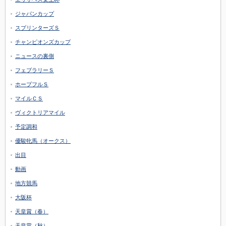
ジャパンカップ
スプリンターズＳ
チャンピオンズカップ
ニュースの裏側
フェブラリーＳ
ホープフルＳ
マイルＣＳ
ヴィクトリアマイル
予定調和
優駿牝馬（オークス）
出目
動画
地方競馬
大阪杯
天皇賞（春）
天皇賞（秋）