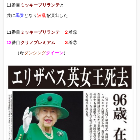
11番目
ミッキーブリランテ
と
共に
馬券
となり
波乱
を演出した
11番目
ミッキーブリランテ
２
着⑫
12
番目
クリノプレミアム
３
着⑦
（母
ダンシング
クイーン
）