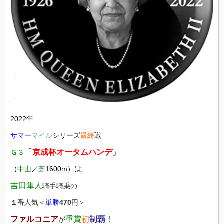
2022年
サマー
マイル
シリーズ
最終
戦
「
京成杯オータムハンデ
」
Ｇ３
（
中山
／
芝
1600m）は、
吉田隼人
騎手騎乗の
１
番人気＜
単勝
470
円＞
ファルコニア
重賞
初
制覇
！
が