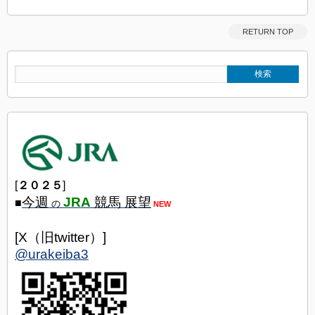
RETURN TOP
[
２０２５
]
今週
JRA
競馬 展望
■
の
NEW
[X（旧twitter）]
@urakeiba3