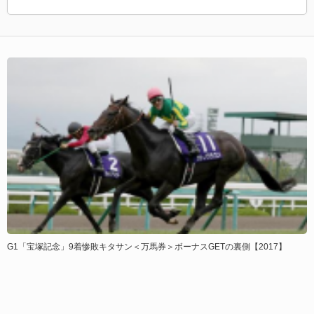
G1「宝塚記念」9着惨敗キタサン＜万馬券＞ボーナスGETの裏側【2017】