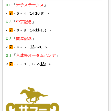
「
米子ステークス
」
ＯＰ
７
10
＜
－５－４（14-
-8）＞
「
中京記念
」
Ｇ３
７
11
＜
－６－８（14-
-15）＞
「
関屋記念
」
Ｇ３
７
12
＜
－４－５（
-6-8）＞
「
京成杯オータムハンデ
」
Ｇ３
７
13
＜
－７－８（11-12-
）＞