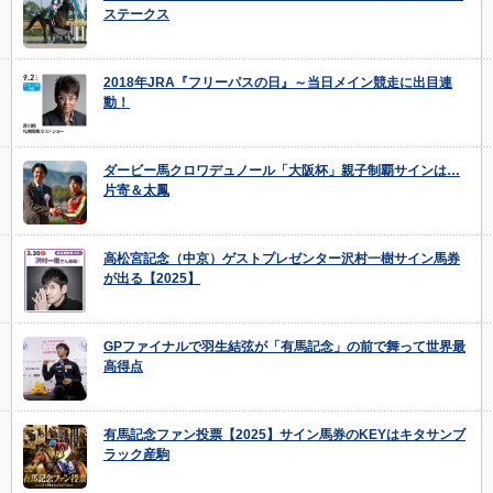
ステークス
2018年JRA『フリーパスの日』～当日メイン競走に出目連
動！
ダービー馬クロワデュノール「大阪杯」親子制覇サインは…
片寄＆太鳳
高松宮記念（中京）ゲストプレゼンター沢村一樹サイン馬券
が出る【2025】
GPファイナルで羽生結弦が「有馬記念」の前で舞って世界最
高得点
有馬記念ファン投票【2025】サイン馬券のKEYはキタサンブ
ラック産駒