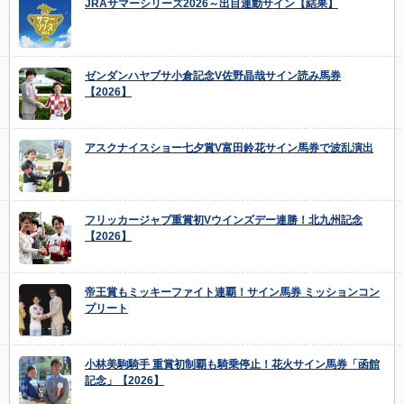
JRAサマーシリーズ2026～出目連動サイン【結果】
ゼンダンハヤブサ小倉記念V佐野晶哉サイン読み馬券
【2026】
アスクナイスショー七夕賞V富田鈴花サイン馬券で波乱演出
フリッカージャブ重賞初Vウインズデー連勝！北九州記念
【2026】
帝王賞もミッキーファイト連覇！サイン馬券 ミッションコン
プリート
小林美駒騎手 重賞初制覇も騎乗停止！花火サイン馬券「函館
記念」【2026】