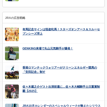
JRAの広告戦略
有馬記念サインは怪盗牝馬！スターズオンアース＆スルーセ
ブンシーズ浮上
GENKING来場で丸山元気騎手が爆発！
香港ロマンチックウォリアーがクリーンエネルギー競馬の
「安田記念」制す
佐々木蔵之介ゲスト出演前週に…佐々木大輔騎手土日重賞制
覇【2025】
JRA10月カレンダーのスペシャルウィークが教えたシリウス