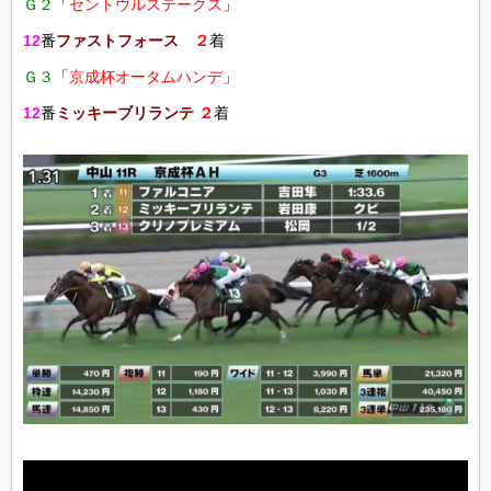
Ｇ２
「
セントウルステークス
」
12
番
ファストフォース
２
着
Ｇ３
「
京成杯オータムハンデ
」
12
番
ミッキーブリランテ
２
着