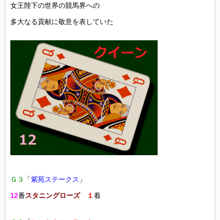
女王陛下の世界の競馬界への
多大なる貢献に敬意を表していた
Ｇ３
「
紫苑ステークス
」
12
番
スタニングローズ
１
着