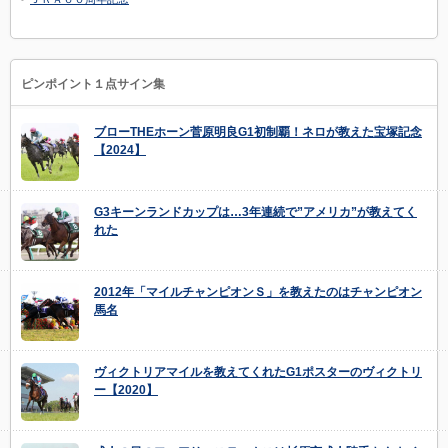
ピンポイント１点サイン集
ブローTHEホーン菅原明良G1初制覇！ネロが教えた宝塚記念
【2024】
G3キーンランドカップは…3年連続で”アメリカ”が教えてく
れた
2012年「マイルチャンピオンＳ」を教えたのはチャンピオン
馬名
ヴィクトリアマイルを教えてくれたG1ポスターのヴィクトリ
ー【2020】