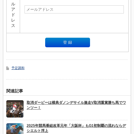
ル
ア
ド
レ
ス
予定調和
関連記事
取消ダービーは横典ダノンデサイル激走V取消重賞勝ち馬でワ
ンツー！
2025年競馬番組改革元年「大阪杯」もG1初制覇の流れならデ
シエルト浮上