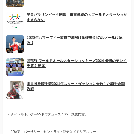
平昌パラリンピック開幕！重賞戦線の＜ゴールド＞ラッシュが
止まらない
2020年もマーフィー旋風で幕開け!休暇明けのルメールは危
険!?
阿部詩 ワールドオールスタージョッキーズ2024 優勝のモレイ
ラ等を祝福!
川田将雅騎手等2021年スタートダッシュに失敗した騎手＆調
教師
タイトルホルダーVSドウデュース 10/2「凱旋門賞」…
JRAアニバーサリー～セントライト記念はメモリアルレー…