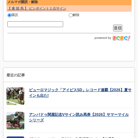
メルマガ購読・解除
【 裏 競 馬 】 ピンポイント１点サイン
購読
解除
powered by
最近の記事
ピューロマジック「アイビスSD」レコード連覇【2026】夏サ
インも出た!
アンパドゥ関屋記念Vサイン読み馬券【2026】サマーマイル
シリーズ