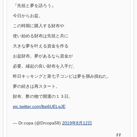
『先祖と夢を語ろう』
今日からお盆。
この時期に購入する財布や
使い始める財布は先祖と共に
大きな夢を叶える資金を作る
お盆財布。夢があるなら資金が
必要。縁起の良い財布を入手だ、
昨日キッキングと菜七子コンビは夢を掴み損ねた。
夢の続きは再スタート。
財布、酢の物で開運の１３日。
pic.twitter.com/lbp6UELgJE
— Dr.copa (@Drcopa58)
2019年8月12日