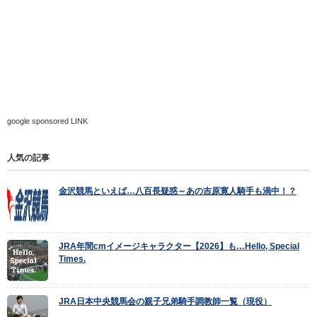
google sponsored LINK
人気の記事
金沢競馬といえば…八百長疑惑～あの吉原寛人騎手も渦中！？
JRA年間cmイメージキャラクター【2026】も…Hello, Special
Times.
JRA日本中央競馬会の親子兄弟騎手調教師一覧（現役）