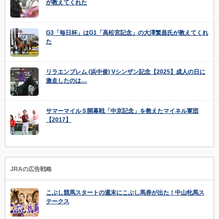
が教えてくれた
G3「毎日杯」はG1「高松宮記念」の大澤繁昌氏が教えてくれ
た
リラエンブレム (浜中俊) Vシンザン記念【2025】成人の日に
激走したのは…
サマーマイルＳ開幕戦「中京記念」を教えたマイネル軍団
【2017】
JRAの広告戦略
こぶし競馬スタートの週末にこぶし馬券が出た！中山牝馬ス
テークス