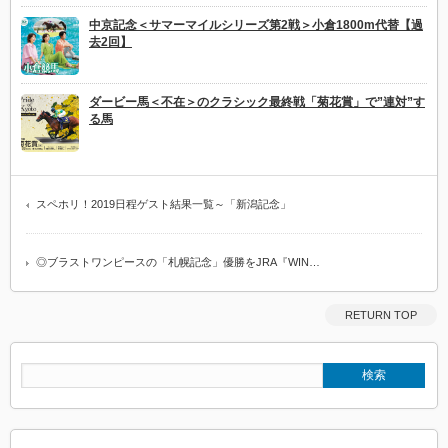
中京記念＜サマーマイルシリーズ第2戦＞小倉1800m代替【過
去2回】
ダービー馬＜不在＞のクラシック最終戦「菊花賞」で”連対”す
る馬
スペホリ！2019日程ゲスト結果一覧～「新潟記念」
◎ブラストワンピースの「札幌記念」優勝をJRA『WIN…
RETURN TOP