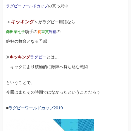
の真っ只中
ラグビーワールドカップ
＜
キッキング
＞がラグビー用語なら
騎手の
の
藤田菜七子
初
重賞
制覇
絶好の舞台となる予感
※
キッキング
ラグビー
とは…
キックにより積極的に敵陣へ持ち込む戦術
ということで、
今回はまだその時期ではなかったということだろう
■
ラグビーワールドカップ2019