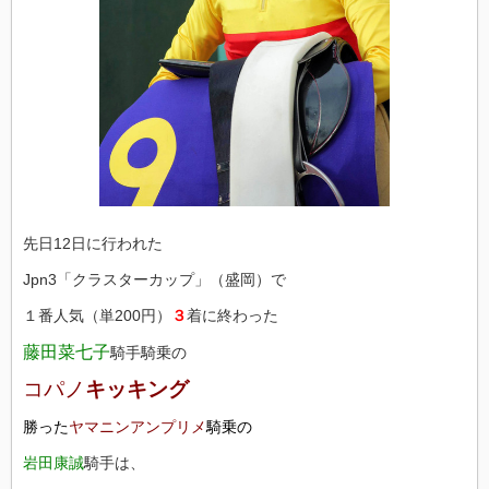
先日12日に行われた
Jpn3「クラスターカップ」（盛岡）で
１番人気（単200円）
３
着に終わった
藤田菜七子
騎手騎乗の
コパノ
キッキング
勝った
ヤマニンアンプリメ
騎乗の
岩田康誠
騎手は、