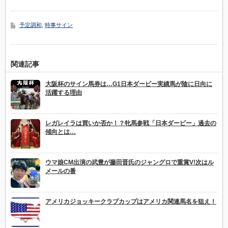
予定調和
,
時事サイン
関連記事
大阪杯のサイン馬券は…G1日本ダービー実績馬が陰に日向に
活躍する理由
レガレイラは買いか否か！？牝馬参戦「日本ダービー」過去の
傾向とは…
ウマ娘CM出演の武豊が藤田晋氏のジャングロで重賞V!次はル
メールの番
アメリカジョッキークラブカップはアメリカ関連馬名を狙え！