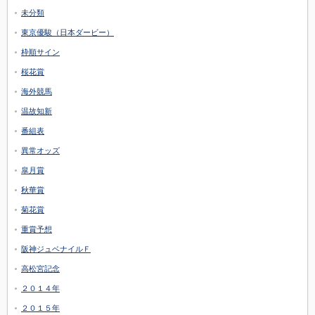
未分類
東京優駿（日本ダービー）
枠順サイン
桜花賞
海外競馬
温故知新
番組表
異常オッズ
皐月賞
秋華賞
菊花賞
重賞予想
阪神ジュベナイルＦ
高松宮記念
２０１４年
２０１５年