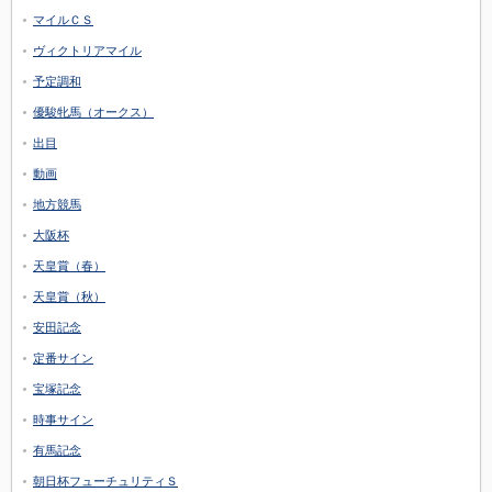
マイルＣＳ
ヴィクトリアマイル
予定調和
優駿牝馬（オークス）
出目
動画
地方競馬
大阪杯
天皇賞（春）
天皇賞（秋）
安田記念
定番サイン
宝塚記念
時事サイン
有馬記念
朝日杯フューチュリティＳ