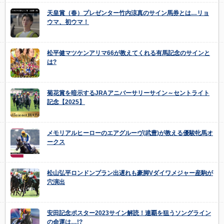
天皇賞（春）プレゼンター竹内涼真のサイン馬券とは…リョ
ウマ、初ウマ！
松平健マツケンアリマ66が教えてくれる有馬記念のサインと
は?
菊花賞を暗示するJRAアニバーサリーサイン～セントライト
記念【2025】
メモリアルヒーローのエアグルーヴ(武豊)が教える優駿牝馬オ
ークス
松山弘平ロンドンプラン出遅れも豪脚Vダイワメジャー産駒が
穴演出
安田記念ポスター2023サイン解読！連覇を狙うソングライン
の命運は…!?