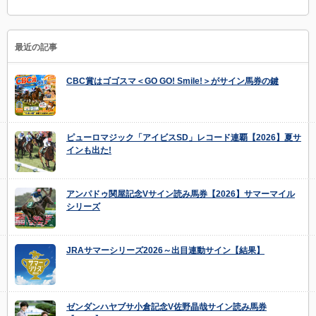
最近の記事
CBC賞はゴゴスマ＜GO GO! Smile!＞がサイン馬券の鍵
ピューロマジック「アイビスSD」レコード連覇【2026】夏サ
インも出た!
アンパドゥ関屋記念Vサイン読み馬券【2026】サマーマイル
シリーズ
JRAサマーシリーズ2026～出目連動サイン【結果】
ゼンダンハヤブサ小倉記念V佐野晶哉サイン読み馬券