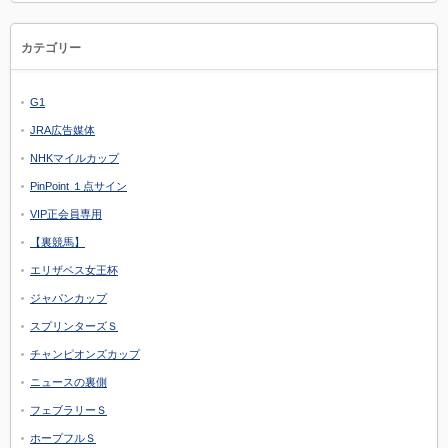
カテゴリー
G1
JRA広告媒体
NHKマイルカップ
PinPoint １点サイン
VIP正会員専用
【裏競馬】
エリザベス女王杯
ジャパンカップ
スプリンターズＳ
チャンピオンズカップ
ニュースの裏側
フェブラリーＳ
ホープフルＳ