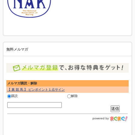
無料メルマガ
メルマガ購読・解除
【 裏 競 馬 】 ピンポイント１点サイン
購読
解除
powered by