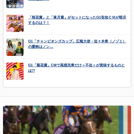
「桜花賞」と「皐月賞」がセットになったG1告知ＣＭが暗示
するのは？！
G1「チャンピオンズカップ」広報大使・佐々木希（ノゾミ）
の愛称はノン…
G1「菊花賞」CMで高畑充希だけ＜不在＞が意味するものと
は!?