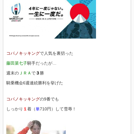
コパノキッキング
で人気を裏切った
藤田菜七子
騎手だったが…
週末の
ＪＲＡ
で
３
勝
騎乗機会6週連続勝利を挙げた
コパノキッキング
の9番でも
しっかり
１
着（
単
710円）して雪辱！