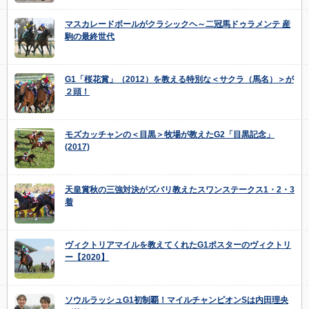
マスカレードボールがクラシックヘ～二冠馬ドゥラメンテ 産
駒の最終世代
G1「桜花賞」（2012）を教える特別な＜サクラ（馬名）＞が
２頭！
モズカッチャンの＜目黒＞牧場が教えたG2「目黒記念」
(2017)
天皇賞秋の三強対決がズバリ教えたスワンステークス1・2・3
着
ヴィクトリアマイルを教えてくれたG1ポスターのヴィクトリ
ー【2020】
ソウルラッシュG1初制覇！マイルチャンピオンSは内田理央