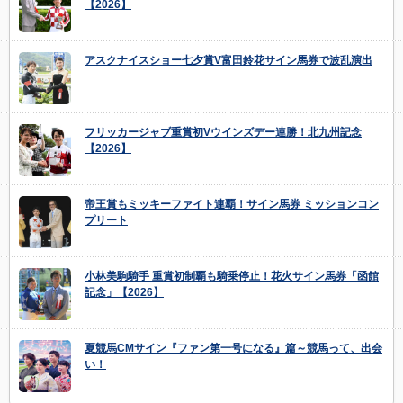
【2026】
アスクナイスショー七夕賞V富田鈴花サイン馬券で波乱演出
フリッカージャブ重賞初Vウインズデー連勝！北九州記念
【2026】
帝王賞もミッキーファイト連覇！サイン馬券 ミッションコン
プリート
小林美駒騎手 重賞初制覇も騎乗停止！花火サイン馬券「函館
記念」【2026】
夏競馬CMサイン『ファン第一号になる』篇～競馬って、出会
い！