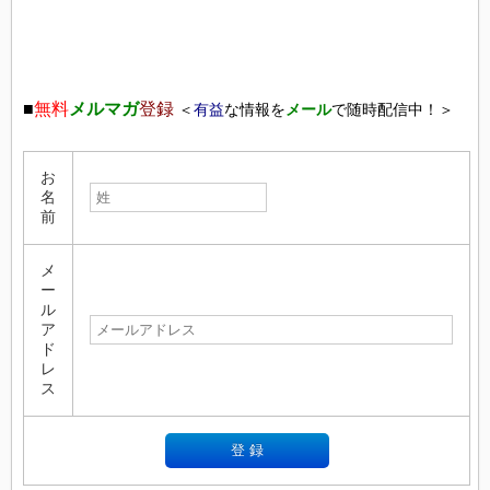
■
無料
メルマガ
登録
＜
有益
な情報を
メール
で随時配信中！＞
お
名
前
メ
ー
ル
ア
ド
レ
ス