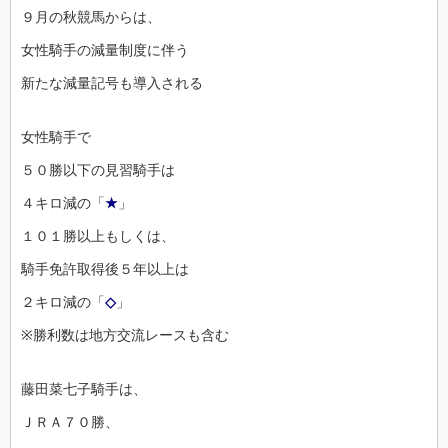
９月の秋競馬からは、
女性騎手の減量制度に伴う
新たな減量記号も導入される
女性騎手で
５０勝以下の見習騎手は
４キロ減の「
★
」
１０１勝以上もしくは、
騎手免許取得後５年以上は
２キロ減の「
◇
」
※勝利数は地方交流レースも含む
藤田菜七子騎手は、
ＪＲＡ７０勝、