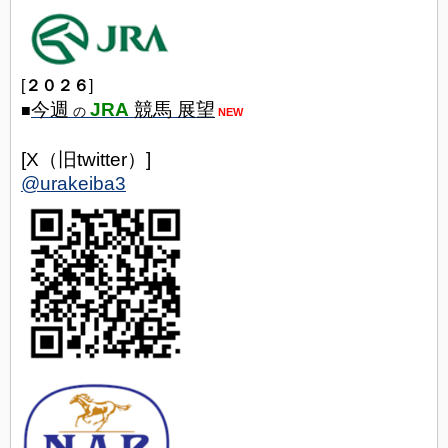
[
２０２６
]
今週
JRA
競馬 展望
■
の
NEW
[X（旧twitter）]
@urakeiba3