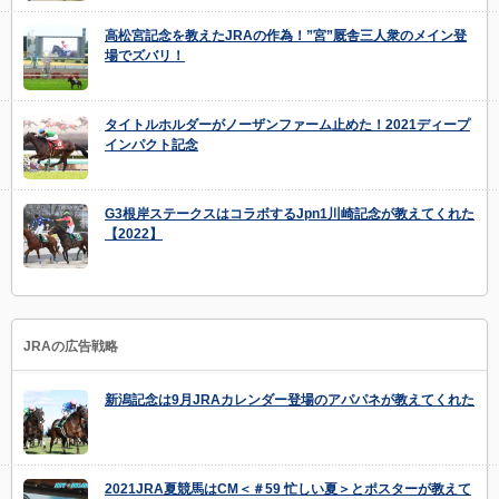
高松宮記念を教えたJRAの作為！”宮”厩舎三人衆のメイン登
場でズバリ！
タイトルホルダーがノーザンファーム止めた！2021ディープ
インパクト記念
G3根岸ステークスはコラボするJpn1川崎記念が教えてくれた
【2022】
JRAの広告戦略
新潟記念は9月JRAカレンダー登場のアパパネが教えてくれた
2021JRA夏競馬はCM＜＃59 忙しい夏＞とポスターが教えて