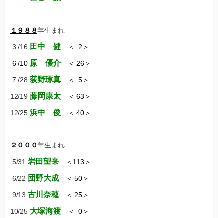
１９８８
年生まれ
田中 健
3 /16
＜ 2＞
原 優介
6 /10
＜ 26＞
荻野琢真
7 /28
＜ 5＞
藤岡康太
12/19
＜ 63＞
浜中 俊
12/25
＜ 40＞
２０００
年生まれ
岩田望来
5/31
＜113＞
団野大成
6/22
＜ 50＞
古川奈穂
9/13
＜ 25＞
大塚海渡
10/25
＜ 0＞