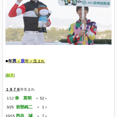
■
年男
＜
辰
年＞生
まれ
[
騎
手
]
１９７６
年生まれ
幸 英明
1/12
＜ 52＞
岩部純二
3/25
＜ 1＞
西谷 誠
10/15
＜ 7＞