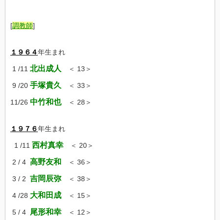
[
調教
師
]
１９６４
年生まれ
北出成人
1 /11
＜ 13＞
手塚貴久
9 /20
＜ 33＞
中竹和也
11/26
＜ 28＞
１９７６
年生まれ
西村真幸
1 /11
＜ 20＞
高野友和
2 / 4
＜ 36＞
吉岡辰弥
3 / 2
＜ 38＞
大和田成
4 /28
＜ 15＞
尾形和幸
5 / 4
＜ 12＞