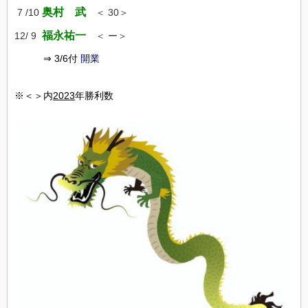
奥村 武
7 /10
＜ 30＞
福永祐一
12/ 9
＜ ー＞
⇒ 3/6付
開業
※＜＞内
2023
年勝利数