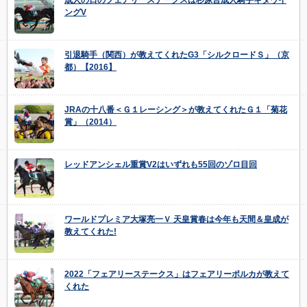
ングV
引退騎手（関西）が教えてくれたG3「シルクロードＳ」（京
都）【2016】
JRAの十八番＜Ｇ１レーシング＞が教えてくれたＧ１「菊花
賞」（2014）
レッドアンシェル重賞V2はいずれも55回のゾロ目回
ワールドプレミア大塚亮一Ｖ 天皇賞春は今年も天間＆皇成が
教えてくれた!
2022「フェアリーステークス」はフェアリーポルカが教えて
くれた