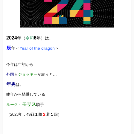
2024
6
年（
令和
年）は、
辰
年＜
Year of the dragon
＞
今年は年初から
外国
人
ジョッキー
が続々と…
年男
は、
昨年から騎乗している
モリス
ルーク・
騎手
（2023年：49戦
１
勝
２
着
１
回）