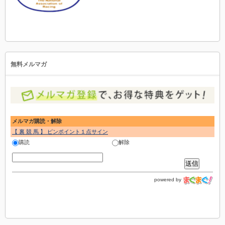
無料メルマガ
メルマガ購読・解除
【 裏 競 馬 】 ピンポイント１点サイン
購読
解除
powered by