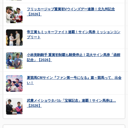
フリッカージャブ重賞初Vウインズデー連勝！北九州記念
【2026】
帝王賞もミッキーファイト連覇！サイン馬券 ミッションコン
プリート
小林美駒騎手 重賞初制覇も騎乗停止！花火サイン馬券「函館
記念」【2026】
夏競馬CMサイン『ファン第一号になる』篇～競馬って、出会
い！
武豊メイショウタバル「宝塚記念」連覇！サイン馬券は…
【2026】