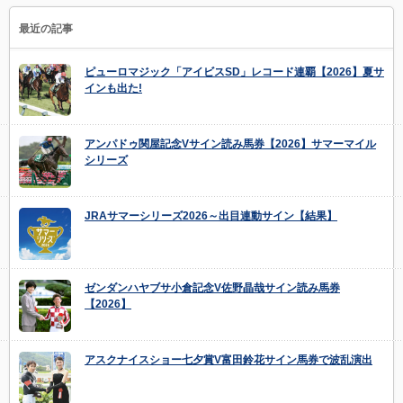
最近の記事
ピューロマジック「アイビスSD」レコード連覇【2026】夏サ
インも出た!
アンパドゥ関屋記念Vサイン読み馬券【2026】サマーマイル
シリーズ
JRAサマーシリーズ2026～出目連動サイン【結果】
ゼンダンハヤブサ小倉記念V佐野晶哉サイン読み馬券
【2026】
アスクナイスショー七夕賞V富田鈴花サイン馬券で波乱演出