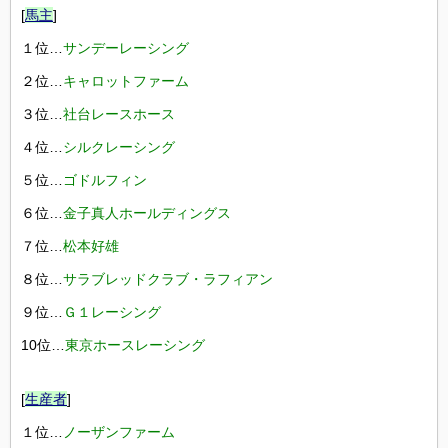
[
馬主
]
１位…
サンデーレーシング
２位…
キャロットファーム
３位…
社台レースホース
４位…
シルクレーシング
５位…
ゴドルフィン
６位…
金子真人ホールディングス
７位…
松本好雄
８位…
サラブレッドクラブ・ラフィアン
９位…
Ｇ１レーシング
10位…
東京ホースレーシング
[
生産者
]
１位…
ノーザンファーム