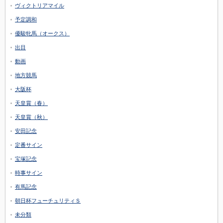
ヴィクトリアマイル
予定調和
優駿牝馬（オークス）
出目
動画
地方競馬
大阪杯
天皇賞（春）
天皇賞（秋）
安田記念
定番サイン
宝塚記念
時事サイン
有馬記念
朝日杯フューチュリティＳ
未分類