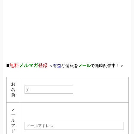
■
無料
メルマガ
登録
＜
有益
な情報を
メール
で随時配信中！＞
お
名
前
メ
ー
ル
ア
ド