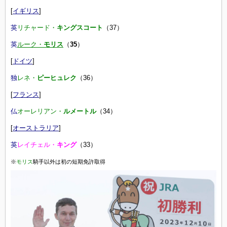
[
イギリス
]
英
リチャード・
キングスコート
（37）
英
ルーク・
モリス
（
35
）
[
ドイツ
]
独
レネ・
ピーヒュレク
（36）
[
フランス
]
仏
オーレリアン・
ルメートル
（34）
[
オーストラリア
]
英
レイチェル・
キング
（33）
※
モリス
騎手以外は初の短期免許取得