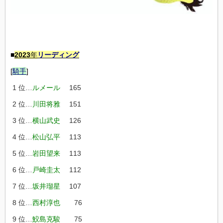
■
2023
年
リーディング
[
騎手
]
1 位…
ルメール
165
2 位…
川田将雅
151
3 位…
横山武史
126
4 位…
松山弘平
113
5 位…
岩田望来
113
6 位…
戸崎圭太
112
7 位…
坂井瑠星
107
8 位…
西村淳也
76
9 位…
鮫島克駿
75