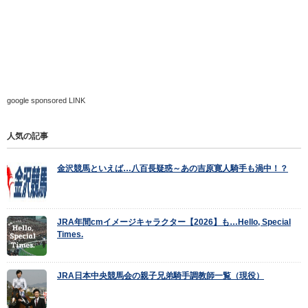
google sponsored LINK
人気の記事
金沢競馬といえば…八百長疑惑～あの吉原寛人騎手も渦中！？
JRA年間cmイメージキャラクター【2026】も…Hello, Special
Times.
JRA日本中央競馬会の親子兄弟騎手調教師一覧（現役）