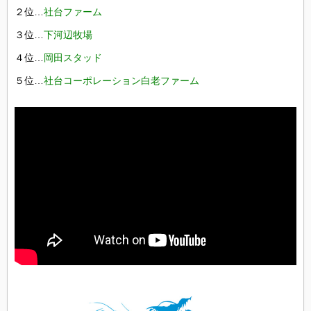
２位…
社台ファーム
３位…
下河辺牧場
４位…
岡田スタッド
５位…
社台コーポレーション白老ファーム