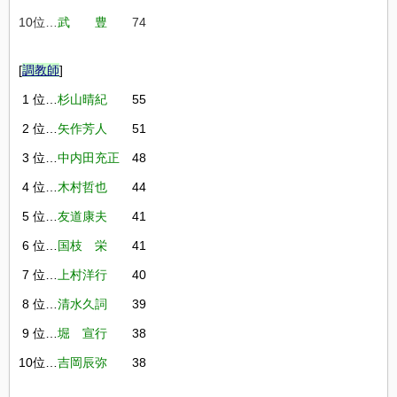
10位…
武 豊
74
[
調教師
]
1 位…
杉山晴紀
55
2 位…
矢作芳人
51
3 位…
中内田充正
48
4 位…
木村哲也
44
5 位…
友道康夫
41
6 位…
国枝 栄
41
7 位…
上村洋行
40
8 位…
清水久詞
39
9 位…
堀 宣行
38
10位…
吉岡辰弥
38