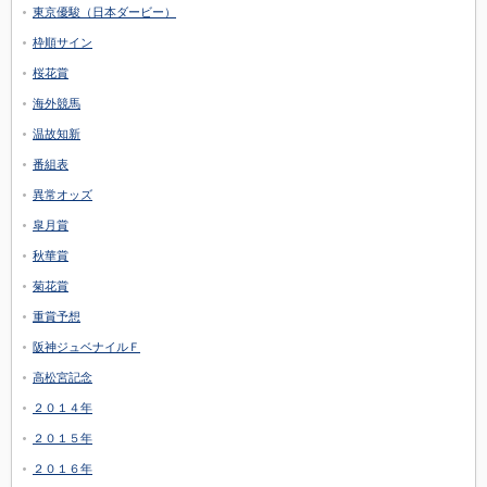
東京優駿（日本ダービー）
枠順サイン
桜花賞
海外競馬
温故知新
番組表
異常オッズ
皐月賞
秋華賞
菊花賞
重賞予想
阪神ジュベナイルＦ
高松宮記念
２０１４年
２０１５年
２０１６年