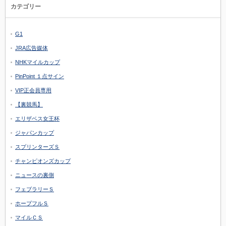
カテゴリー
G1
JRA広告媒体
NHKマイルカップ
PinPoint １点サイン
VIP正会員専用
【裏競馬】
エリザベス女王杯
ジャパンカップ
スプリンターズＳ
チャンピオンズカップ
ニュースの裏側
フェブラリーＳ
ホープフルＳ
マイルＣＳ