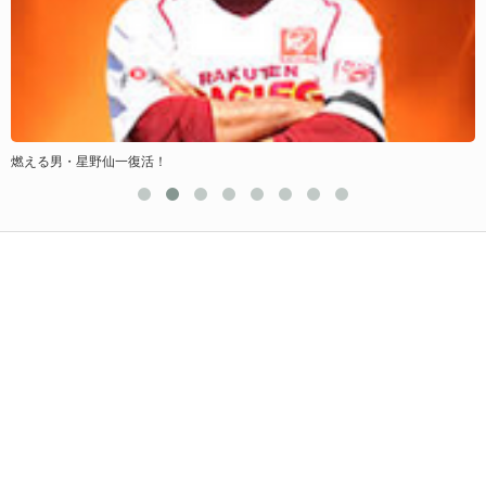
優
燃える男・星野仙一復活！