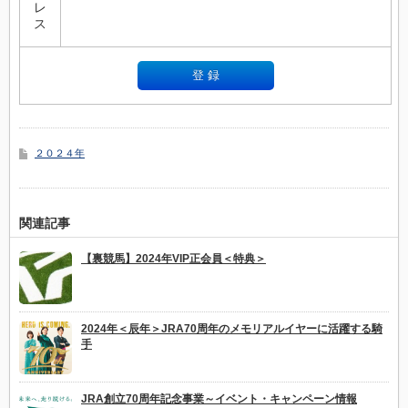
レ
ス
２０２４年
関連記事
【裏競馬】2024年VIP正会員＜特典＞
2024年＜辰年＞JRA70周年のメモリアルイヤーに活躍する騎
手
JRA創立70周年記念事業～イベント・キャンペーン情報