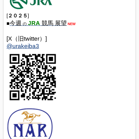
[
２０２５
]
今週
JRA
競馬 展望
■
の
NEW
[X（旧twitter）]
@urakeiba3