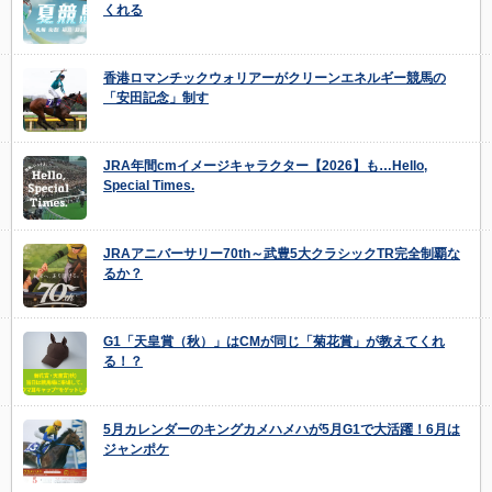
くれる
香港ロマンチックウォリアーがクリーンエネルギー競馬の
「安田記念」制す
JRA年間cmイメージキャラクター【2026】も…Hello,
Special Times.
JRAアニバーサリー70th～武豊5大クラシックTR完全制覇な
るか？
G1「天皇賞（秋）」はCMが同じ「菊花賞」が教えてくれ
る！？
5月カレンダーのキングカメハメハが5月G1で大活躍！6月は
ジャンポケ