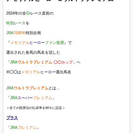
2024年の全
GⅠ
レース直前の
特別レース
を
JRA
70周年
特別企画
『
メモリアル
ヒーロー
ファン投票
』で
選出された各馬の馬名を冠した
「
JRA
ウルトラプレミアム
〇〇
カップ
」ヘ
※
〇〇
は
メモリアル
ヒーロー
選出馬名
JRA
ウルトラプレミアム
とは…
「
JRA
スーパー
プレミアム
」
＜全ての投票法の払戻率を80％に設定＞
プラス
「
JRA
プレミアム
」