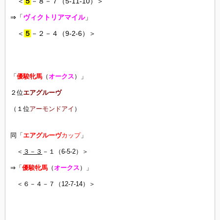
＜
５
－８－７（5-11-10）＞
⇒「
ヴィクトリアマイル
」
＜
５
－２－４（9-2-6）＞
「
優駿牝馬
（
オークス
）」
２位
エアグルーヴ
（１位
アーモンドアイ
）
同「
エアグルーヴ
カップ
」
＜
３－３
－１（6-5-2）＞
⇒「
優駿牝馬
（
オークス
）」
＜６－４－７（12-7-14）＞