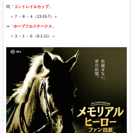
同「
コントレイルカップ
」
＜７－８－４（13-15-7）＞
⇒「
ホープフルステークス
」
＜３－１－６（6-1-11）＞