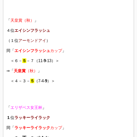
「
天皇賞（秋）
」
４位
エイシンフラッシュ
（１位
アーモンドアイ
）
同「
エイシンフラッシュ
カップ
」
＜６－
５
－７（11-
9
-13）＞
⇒「
天皇賞
（秋）
」
＜４－３－
５
（7-4-
9
）＞
「
エリザベス女王杯
」
１
位
ラッキーライラック
同「
ラッキーライラック
カップ
」