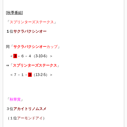
[
秋季番組
]
「
スプリンターズステークス
」
１
位
サクラバクシンオー
同「
サクラバクシンオー
カップ
」
＜
３
－６－４（3-10-6）＞
⇒「
スプリンターズステークス
」
＜７－１－
３
（13-2-5）＞
「
秋華賞
」
３位
アカイトリノムスメ
（１位
アーモンドアイ
）