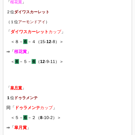
「
桜花賞
」
２位
ダイワスカーレット
（１位
アーモンドアイ
）
「
ダイワスカーレット
カップ
」
＜８－
６
－４（15-
12
-8）＞
⇒「
桜花賞
」
＜
６
－５－
６
（
12
-9-11）＞
「
皐月賞
」
１
位
ドゥラメンテ
同「
ドゥラメンテ
カップ
」
＜５－
６
－２（
8
-10-2）＞
⇒「
皐月賞
」