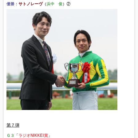
優勝
：
サトノレーヴ
（
浜中 俊
）②
第７
弾
Ｇ３
「
ラジオNIKKEI賞
」