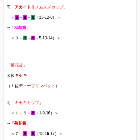
同「
アカイトリノムスメ
カップ
」
＜
８
－
８
－
６
（13-12-8）＞
⇒「
秋華賞
」
＜３－
６
－
８
（5-10-14）＞
「
菊花賞
」
３位
キセキ
（１位
ディープインパクト
）
同「
キセキ
カップ
」
＜１－５－
８
（1-9-
16
）＞
⇒「
菊花賞
」
＜７－
８
－
８
（13-
16
-17）＞