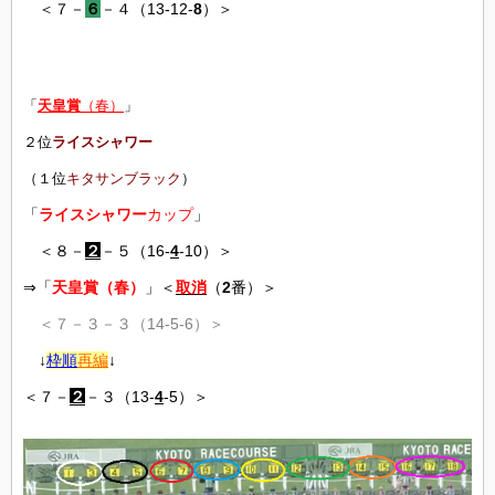
＜７－
６
－４（13-12-
8
）＞
「
天皇賞
（春）
」
２位
ライスシャワー
（１位
キタサンブラック
）
「
ライスシャワー
カップ
」
＜８－
２
－５（16-
4
-10）＞
⇒「
天皇賞（春）
」＜
取消
（
2
番）＞
＜７－３－３（14-5-6）＞
↓
枠順
再編
↓
＜７－
２
－３（13-
4
-5）＞