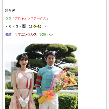
第８弾
Ｇ３
「
プロキオンステークス
」
＜６－３－
１
（11-
5
–
1
）＞
優勝
：
ヤマニンウルス
（
武豊
）①