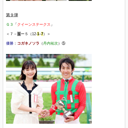
第９弾
Ｇ３
「
クイーンステークス
」
＜７－
１
ー５（12-
1
–
7
）＞
優勝
：
コガネノソラ
（
丹内祐次
）⑤