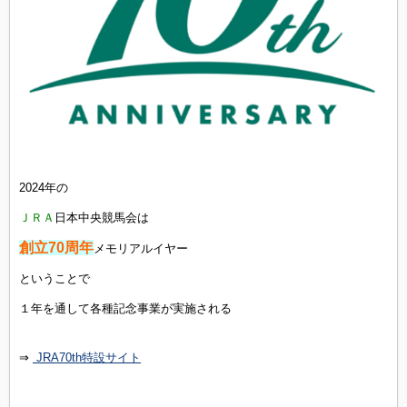
2024年の
ＪＲＡ
日本中央競馬会は
創立70周年
メモリアルイヤー
ということで
１年を通して各種記念事業が実施される
⇒
JRA70th特設サイト