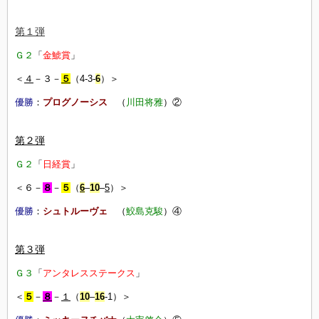
第１弾
Ｇ２
「
金鯱賞
」
＜
４
－３－
５
（4-3-
6
）＞
優勝
：
プログノーシス
（
川田将雅
）②
第２弾
Ｇ２
「
日経賞
」
＜６－
８
－
５
（
6
–
10
–
5
）＞
優勝
：
シュトルーヴェ
（
鮫島克駿
）④
第３弾
Ｇ３
「
アンタレスステークス
」
＜
５
－
８
－
１
（
10
–
16
-1）＞