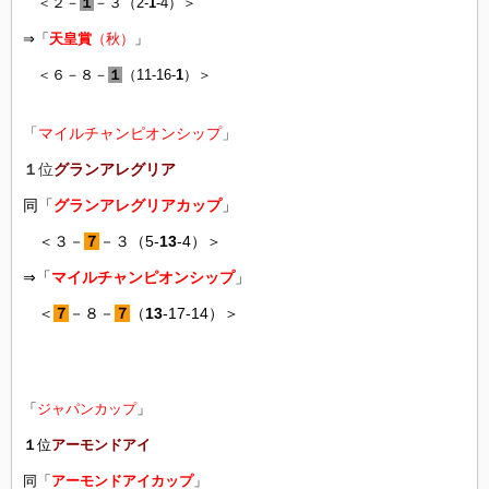
＜２－
１
－３（2-
1
-4）＞
⇒「
天皇賞
（秋）
」
＜６－８－
１
（11-16-
1
）＞
「
マイルチャンピオンシップ
」
１
位
グランアレグリア
同「
グランアレグリアカップ
」
＜３－
７
－３（5-
13
-4）＞
⇒「
マイルチャンピオンシップ
」
＜
７
－８－
７
（
13
-17-14）＞
「
ジャパンカップ
」
１
位
アーモンドアイ
同「
アーモンドアイカップ
」