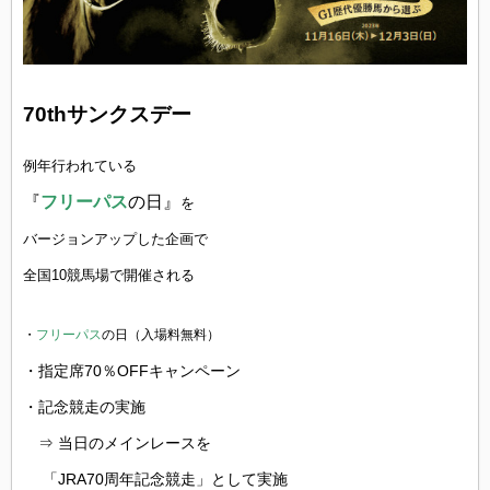
70thサンクスデー
例年行われている
『
フリーパス
の日
』
を
バージョンアップした企画で
全国10競馬場で開催される
・
フリーパス
の日（入場料無料）
・
指定席70％OFFキャンペーン
・記念競走の実施
⇒
当日のメインレースを
「JRA70周年記念競走」として実施