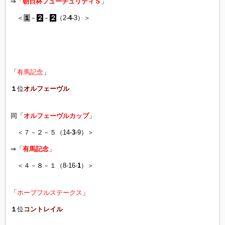
⇒「
朝日杯フューチュリティＳ
」
＜
１
－
２
－
２
（2-
4
-3）＞
「
有馬記念
」
１
位
オルフェーヴル
同「
オルフェーヴルカップ
」
＜７－２－５（14-
3
-9）＞
⇒「
有馬記念
」
＜４－８－１（8-16-
1
）＞
「
ホープフルステークス
」
１
位
コントレイル