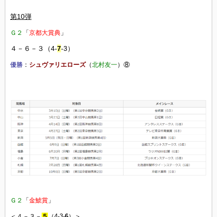
第10弾
Ｇ２
「
京都大賞典
」
４－６－３（4-
7
-3）
優勝
：
シュヴァリエローズ
（
北村友一
）⑧
Ｇ２
「
金鯱賞
」
＜４－３－
５
（4-3-
6
）＞