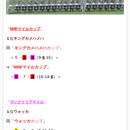
「
NHKマイルカップ
」
１
位
キングカメハメハ
同「
キングカメハメハ
カップ
」
＜５－
３
－
８
（9-
6
-15）＞
⇒「
NHKマイルカップ
」
＜
８
－７－
３
（16-14-
6
）＞
「
ヴィクトリアマイル
」
１
位
ウォッカ
同「
ウォッカ
カップ
」