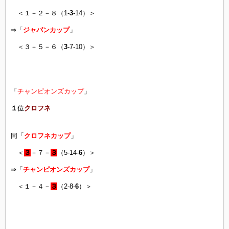
＜１－２－８（1-
3
-14）＞
⇒「
ジャパンカップ
」
＜３－５－６（
3
-7-10）＞
「
チャンピオンズカップ
」
１
位
クロフネ
同「
クロフネカップ
」
＜
３
－７－
３
（5-14-
6
）＞
⇒「
チャンピオンズカップ
」
＜１－４－
３
（2-8-
6
）＞