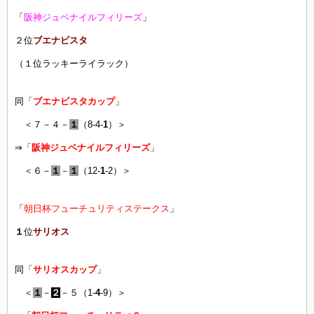
「
阪神ジュベナイルフィリーズ
」
２位
ブエナビスタ
（１位ラッキーライラック）
同「
ブエナビスタカップ
」
＜７－４－
１
（8-4-
1
）＞
⇒「
阪神ジュベナイルフィリーズ
」
＜６－
１
－
１
（12-
1
-2）＞
「
朝日杯フューチュリティステークス
」
１
位
サリオス
同「
サリオスカップ
」
＜
１
－
２
－５（1-
4
-9）＞