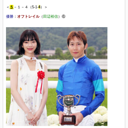
＜
５
－１－４（5-1-
4
）＞
優勝
：
オフトレイル
（
田辺裕信
）⑥