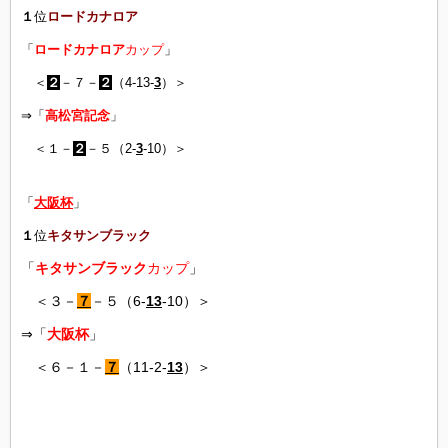
１
位
ロードカナロア
「
ロードカナロア
カップ
」
＜
２
－７－
２
（4-13-
3
）＞
⇒「
高松宮記念
」
＜１－
２
－５（2-
3
-10）＞
「
大阪杯
」
１
位
キタサンブラック
「
キタサンブラック
カップ
」
＜３－
７
－５（6-
13
-10）＞
⇒「
大阪杯
」
＜６－１－
７
（11-2-
13
）＞