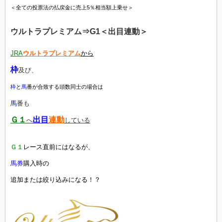
＜全ての投票法の払戻金に売上5％相当額上乗せ＞
ウルトラプレミアム⇒G1＜出目連動＞
JRA
ウルトラプレミアム
から
枠
及び、
枠
と
馬
番が合致する頭数同士の場合は
馬
番も
Ｇ１
出目
連動
へ
している
Ｇ１
レース直前にはなるが、
馬券
購入時の
追加または絞り込みになる！？