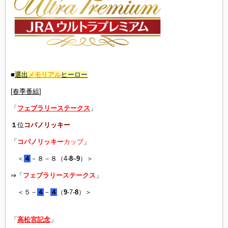
■
選出
メモリアル
ヒーロー
[
春季番組
]
「
フェブラリーステークス
」
１
位
コパノリッキー
「
コパノリッキー
カップ
」
＜
４
－８－８（4-
8
–
9
）＞
⇒「
フェブラリーステークス
」
＜５－
４
－
４
（
9
-7-
8
）＞
「
高松宮記念
」