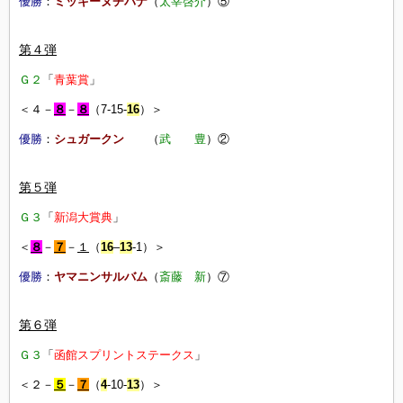
優勝
：
ミッキーヌチバナ
（
太宰啓介
）⑤
第４弾
Ｇ２
「
青葉賞
」
＜４－
８
－
８
（7-15-
16
）＞
優勝
：
シュガークン
（
武 豊
）②
第５弾
Ｇ３
「
新潟大賞典
」
＜
８
－
７
－
１
（
16
–
13
-1）＞
優勝
：
ヤマニンサルバム
（
斎藤 新
）⑦
第６弾
Ｇ３
「
函館スプリントステークス
」
＜２－
５
－
７
（
4
-10-
13
）＞