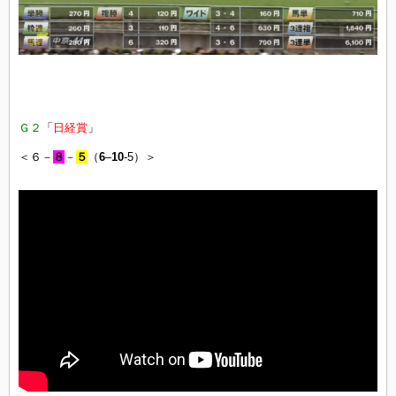
Ｇ２
「
日経賞
」
＜６－
８
－
５
（
6
–
10
-5）＞