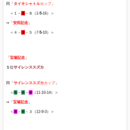
同「
タイキシャトル
カップ
」
＜１－
３
－８（1-
5
-16）＞
⇒「
安田記念
」
＜４－
３
－５（7-
5
-10）＞
「
宝塚記念
」
１
位
サイレンススズカ
同「
サイレンススズカ
カップ
」
＜
６
－
６
－
８
（11-10-14）＞
⇒「
宝塚記念
」
＜
８
－
６
－３（12-9-3）＞