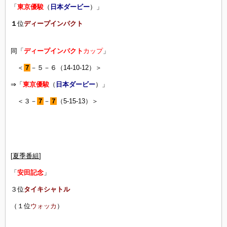
「
東京優駿
（
日本ダービー
）」
１
位
ディープインパクト
同「
ディープインパクト
カップ
」
＜
７
－５－６（14-10-12）＞
⇒「
東京優駿
（
日本ダービー
）」
＜３－
７
－
７
（5-15-13）＞
[
夏季番組
]
「
安田記念
」
３位
タイキシャトル
（１位
ウォッカ
）