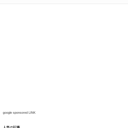
google sponsored LINK
人気の記事