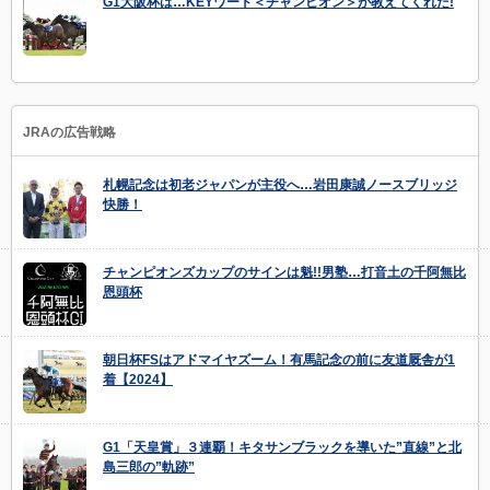
G1大阪杯は…KEYワード＜チャンピオン＞が教えてくれた!
JRAの広告戦略
札幌記念は初老ジャパンが主役へ…岩田康誠ノースブリッジ
快勝！
チャンピオンズカップのサインは魁!!男塾…打音土の千阿無比
恩頭杯
朝日杯FSはアドマイヤズーム！有馬記念の前に友道厩舎が1
着【2024】
G1「天皇賞」３連覇！キタサンブラックを導いた”直線”と北
島三郎の”軌跡”