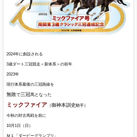
2024年に創設される
3歳ダート三冠競走＜新体系＞の前年
2023年
現行体系最後の三冠路線を
無敗
三冠
で
馬となった
ミックファイア
御神本訓史
（
）
騎手
今秋の対古馬戦を前に
10月1日（日）
Ｍ１「ダービーグランプリ」