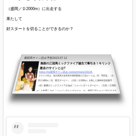
（盛岡／Ｄ2000m）に出走する
果たして
好スタートを切ることができるのか？
裏競馬サイン読み予想
2023.07.12
無敗の三冠馬ミックファイア誕生で幕引き！キリンジ
激走のサインとは?
https://jra競馬サイン読み.com/archives/19226
２０２３年は、地方競馬大改革前年南関最後の三冠ルートは…S1「羽田盃」（大
井Ｄ1800m）S1「東京ダービー」（大井／Ｄ2000m）を制した御神本訓史騎手
（41）騎乗のミックファイアがJpn1「ジャパンダートダービー」（大井／Ｄ2000
m）を制覇！Jpn1「ジャパンダートダービー」が、南関三冠ルートに組み込まれ
て最初で最後の三冠馬となり幕引き！＜単勝200円①＞南関最後の三冠馬誕生の
期待感から売り上げはレコード更新の30億2669万8400円と大盛況だった＜前年比
114・3％＞3歳ダート王となったミックファイアの今後について渡辺和雄調教師
は...