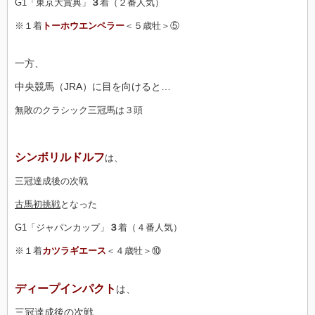
G1「東京大賞典」
３
着（２番人気）
※１着
トーホウエンペラー
＜５歳牡＞⑤
一方、
中央競馬（JRA）に目を向けると…
無
敗のクラシック三冠馬は３頭
シンボリルドルフ
は、
三冠達成後の次戦
古馬初挑戦
となった
G1「ジャパンカップ」
３
着（４番人気）
※１着
カツラギエース
＜４歳牡＞⑩
ディープインパクト
は、
三冠達成後の次戦