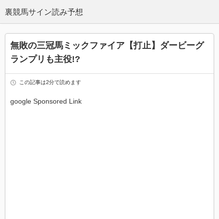
無敗の三冠馬ミックファイア【打止】ダービーグ
ランプリも主役!?
この記事は2分で読めます
google Sponsored Link