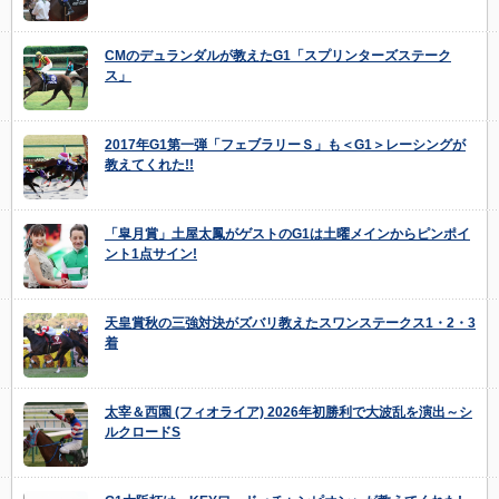
CMのデュランダルが教えたG1「スプリンターズステーク
ス」
2017年G1第一弾「フェブラリーＳ」も＜G1＞レーシングが
教えてくれた!!
「皐月賞」土屋太鳳がゲストのG1は土曜メインからピンポイ
ント1点サイン!
天皇賞秋の三強対決がズバリ教えたスワンステークス1・2・3
着
太宰＆西園 (フィオライア) 2026年初勝利で大波乱を演出～シ
ルクロードS