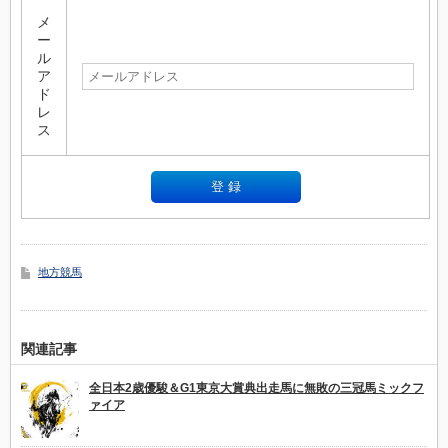
メ
ー
ル
ア
ド
レ
ス
地方競馬
関連記事
全日本2歳優駿＆G1東京大賞典出走馬に無敗の三冠馬ミックフ
ァイア