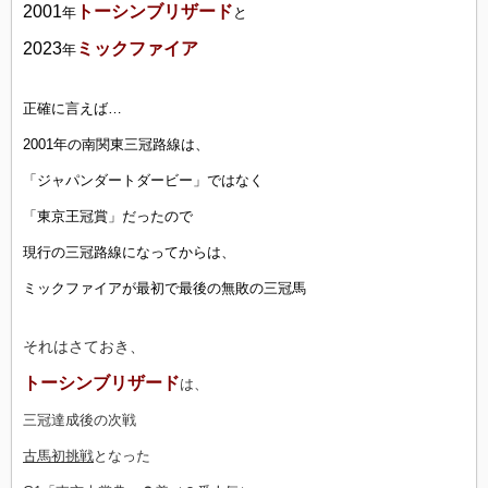
2001
トーシンブリザード
年
と
2023
ミックファイア
年
正確に言えば…
2001年の南関東三冠路線は、
「ジャパンダートダービー」ではなく
「東京王冠賞」だったので
現行の三冠路線になってからは、
ミックファイアが最初で最後の無敗の三冠馬
それはさておき、
トーシンブリザード
は、
三冠達成後の次戦
古馬初挑戦
となった