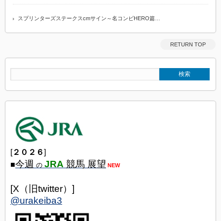
スプリンターズステークスcmサイン～名コンビHERO篇…
RETURN TOP
[
２０２６
]
今週
JRA
競馬 展望
■
の
NEW
[X（旧twitter）]
@urakeiba3