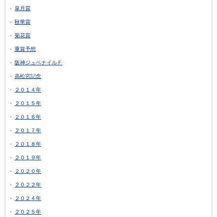
皐月賞
秋華賞
菊花賞
重賞予想
阪神ジュベナイルＦ
高松宮記念
２０１４年
２０１５年
２０１６年
２０１７年
２０１８年
２０１９年
２０２０年
２０２２年
２０２４年
２０２５年