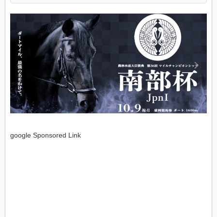
google Sponsored Link