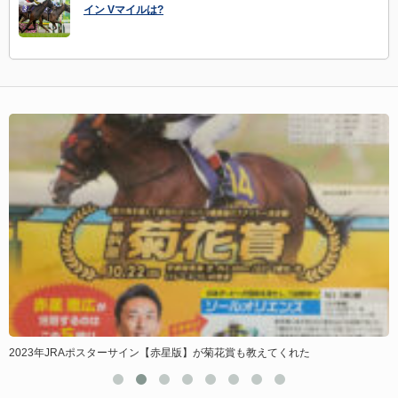
イン Vマイルは?
2023年JRAポスターサイン【赤星版】が菊花賞も教えてくれた