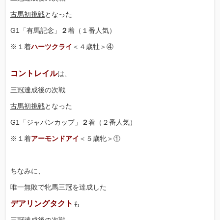
古馬初挑戦
となった
G1「有馬記念」
２
着（１番人気）
※１着
ハーツクライ
＜４歳牡＞④
コントレイル
は、
三冠達成後の次戦
古馬初挑戦
となった
G1「ジャパンカップ」
２
着（２番人気）
※１着
アーモンドアイ
＜５歳牝＞①
ちなみに、
唯一無敗で牝馬三冠を達成した
デアリングタクト
も
三冠達成後の次戦