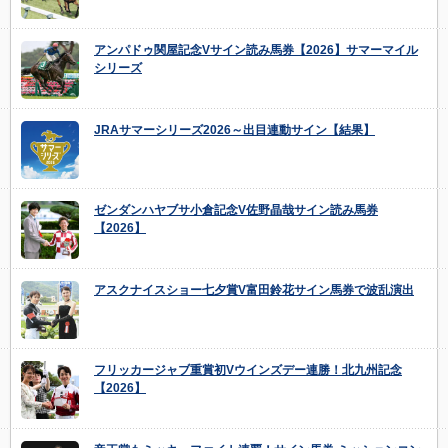
アンパドゥ関屋記念Vサイン読み馬券【2026】サマーマイル
シリーズ
JRAサマーシリーズ2026～出目連動サイン【結果】
ゼンダンハヤブサ小倉記念V佐野晶哉サイン読み馬券
【2026】
アスクナイスショー七夕賞V富田鈴花サイン馬券で波乱演出
フリッカージャブ重賞初Vウインズデー連勝！北九州記念
【2026】