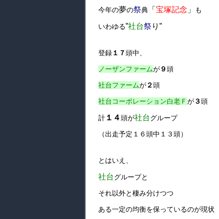
夢
祭
「
宝塚記念
」
今年の
の
典
も
”
社台
祭
り”
いわゆる
登録
１７
頭中、
ノーザンファーム
が
９
頭
社台ファーム
が
２
頭
社台コーポレーション白老Ｆ
が
３
頭
１４
社台
計
頭が
グループ
（出走予定１６頭中１３頭）
とはいえ、
社台
グループと
それ以外と棲み分けつつ
ある一定の均衡を保っているのが現状