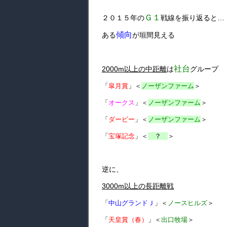
Ｇ１
２０１５年の
戦線を振り返ると…
傾向
ある
が垣間見える
社台
2000m以上の中距離
は
グループ
「
皐月賞
」＜
ノーザンファーム
＞
「
オークス
」＜
ノーザンファーム
＞
「
ダービー
」＜
ノーザンファーム
＞
「
宝塚記念
」＜
？
＞
逆に、
3000m以上の長距離戦
「
中山グランドＪ
」＜
ノースヒルズ
＞
「
天皇賞（春）
」＜
出口牧場
＞