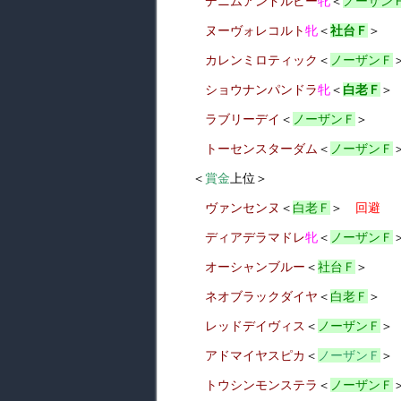
デニムアンドルビー
牝
＜
ノーザン
ヌーヴォレコルト
牝
＜
社台Ｆ
＞
カレンミロティック
＜
ノーザンＦ
ショウナンパンドラ
牝
＜
白老Ｆ
＞
ラブリーデイ
＜
ノーザンＦ
＞
トーセンスターダム
＜
ノーザンＦ
＜
賞金
上位＞
ヴァンセンヌ
＜
白老Ｆ
＞
回避
ディアデラマドレ
牝
＜
ノーザンＦ
オーシャンブルー
＜
社台Ｆ
＞
ネオブラックダイヤ
＜
白老Ｆ
＞
レッドデイヴィス
＜
ノーザンＦ
＞
アドマイヤスピカ
＜
ノーザンＦ
＞
トウシンモンステラ
＜
ノーザンＦ