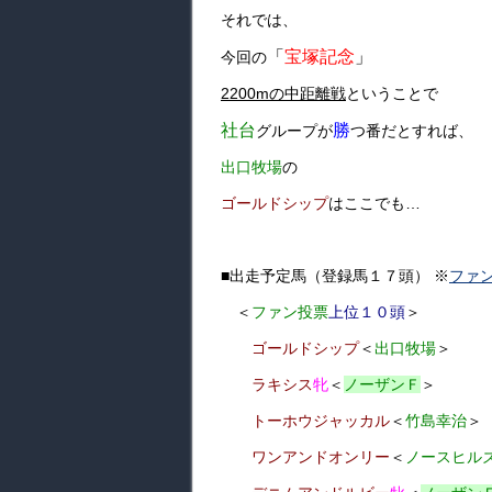
それでは、
「
宝塚記念
」
今回の
2200mの中距離戦
ということで
社台
勝
グループが
つ番だとすれば、
出口牧場
の
ゴールドシップ
はここでも…
■出走予定馬（登録馬１７頭） ※
ファ
＜
ファン投票
上位１０頭
＞
ゴールドシップ
＜
出口牧場
＞
ラキシス
牝
＜
ノーザンＦ
＞
トーホウジャッカル
＜
竹島幸治
＞
ワンアンドオンリー
＜
ノースヒル