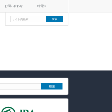
お問い合わせ
特電法