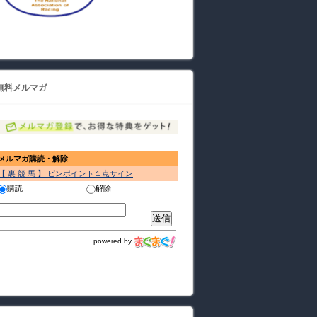
無料メルマガ
メルマガ購読・解除
【 裏 競 馬 】 ピンポイント１点サイン
購読
解除
powered by