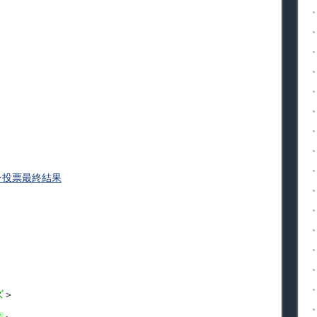
ン投票最終結果
ズ
＞