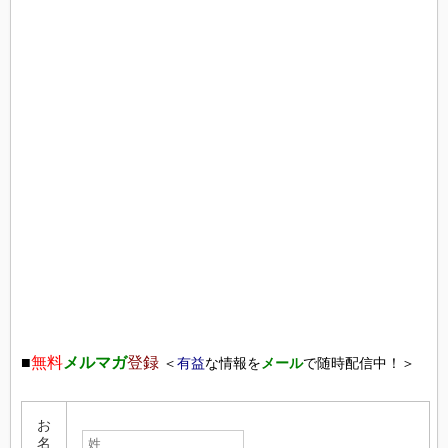
■
無料
メルマガ
登録
＜
有益
な情報を
メール
で随時配信中！＞
お
名