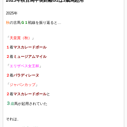
2025年秋古馬中長距離G1は3歳馬起用
2025年
秋
の古馬
Ｇ１
戦線を振り返ると…
「
天皇賞（秋）
」
１
着
マスカレードボール
２
着
ミュージアムマイル
「
エリザベス女王杯
」
２
着
パラディレーヌ
「
ジャパンカップ
」
２
着
マスカレードボール
と
３
歳
馬が起用されていた
それは、