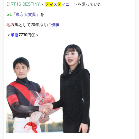
DIRT IS DESTINY
＜
ディ
ス
テ
ィニー
＞を謳っていた
G1
「
東京大賞典
」を
地方
馬として20年ぶりに
優勝
＜
単勝
7730
円⑦＞