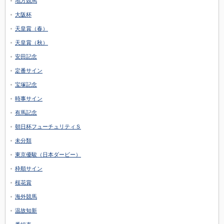
地方競馬
大阪杯
天皇賞（春）
天皇賞（秋）
安田記念
定番サイン
宝塚記念
時事サイン
有馬記念
朝日杯フューチュリティＳ
未分類
東京優駿（日本ダービー）
枠順サイン
桜花賞
海外競馬
温故知新