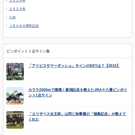
２０２４年
２０２５年
ＣＭ
ＪＲＡ６０周年記念
ピンポイント１点サイン集
「アイビスサマーダッシュ」サインのKEYは？【2015】
カラテ2000mで復権！新潟記念を教えたJRA十八番ピンポイ
ント1点サイン
「エリザベス女王杯」は同じ知事賞の「福島記念」が教えて
くれた