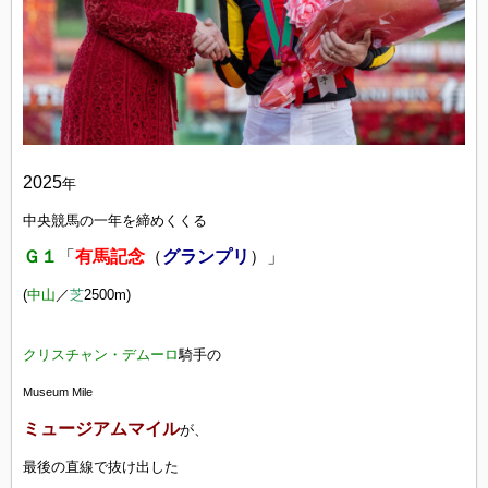
2025
年
中央競馬の一年を締めくくる
Ｇ１
「
有馬記念
（
グランプリ
）
」
(
中山
／
芝
25
00m)
クリスチャン・デムーロ
騎手の
Museum Mile
ミュージアムマイル
が、
最後の直線で抜け出した