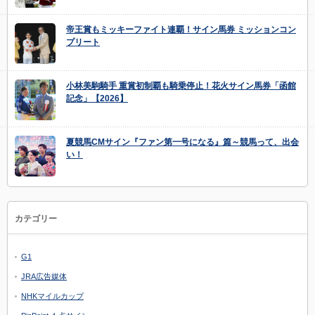
帝王賞もミッキーファイト連覇！サイン馬券 ミッションコン
プリート
小林美駒騎手 重賞初制覇も騎乗停止！花火サイン馬券「函館
記念」【2026】
夏競馬CMサイン『ファン第一号になる』篇～競馬って、出会
い！
カテゴリー
G1
JRA広告媒体
NHKマイルカップ