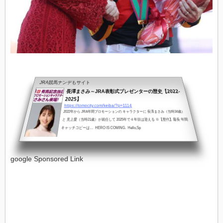
JRA競馬ナンデもサイト
長澤まさみ～JRA表彰式プレゼンターの歴史【2022-
2025】
https://tomocity.com/keiba/?p=1114
2022年から JRA年間プロモーションの キャラクターに 長澤まさみ（当時34歳）
と 見上愛（当時21歳）が就任して 2025年で４年目は迎える ※【歴代】最長 年間
キャッチコピーは… HERO IS COMING. Hello,Sp
google Sponsored Link