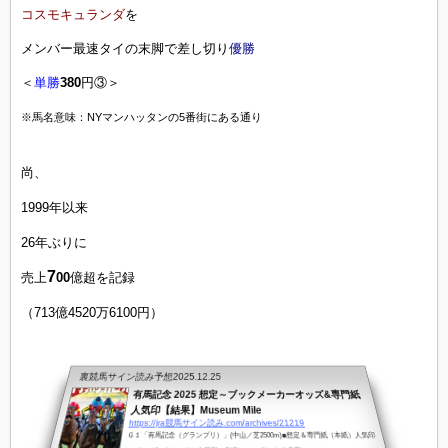
コスモキュランダ
を
メンバー最速タイの末脚で差し切り
優勝
＜
単勝
380
円③＞
※馬名意味：NYマンハッタンの5番街にある通り
尚、
1999年以来
26年ぶりに
7
売上
00
億超を記録
（713億4520万6100円）
裏競馬サイン読み予想
2025.12.25
有馬記念 2025 想定～ブックメーカーオッズ&専門紙
人気印【結果】Museum Mile
https://jra競馬サイン読み.com/archives/21219
Ｇ１「有馬記念（グランプリ）」(中山／芝2500m)■想定＆専門紙（本紙）人気印