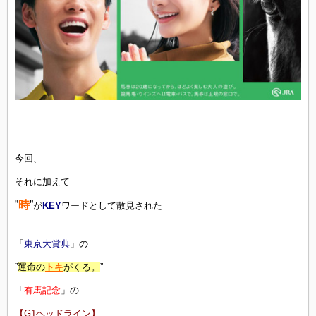
今回、
それに加えて
”
時
”
が
KEY
ワードとして散見された
「
東京大賞典
」の
”
運命の
トキ
がくる。
”
「
有馬記念
」の
【G1ヘッドライン】