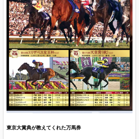
東京大賞典が教えてくれた万馬券