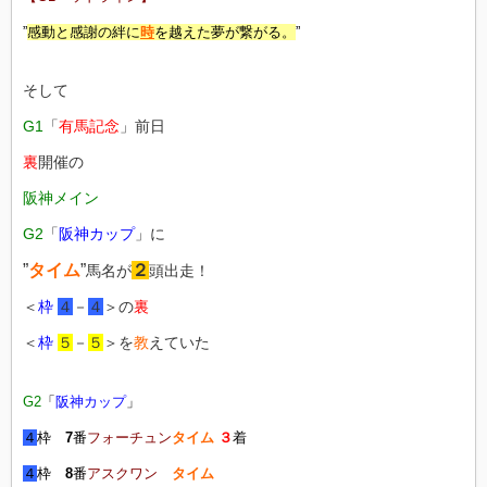
”
感動と感謝の絆に
時
を越えた夢が繋がる。
”
そして
G1
「
有馬記念
」前日
裏
開催の
阪神メイン
G2
「
阪神カップ
」に
”
タイム
”
２
馬名が
頭出走！
＜
枠
４
－
４
＞の
裏
＜
枠
５
－
５
＞を
教
えていた
G2
「
阪神カップ
」
４
枠
7
番
フォーチュン
タイム
３
着
４
枠
8
番
アスクワン
タイム