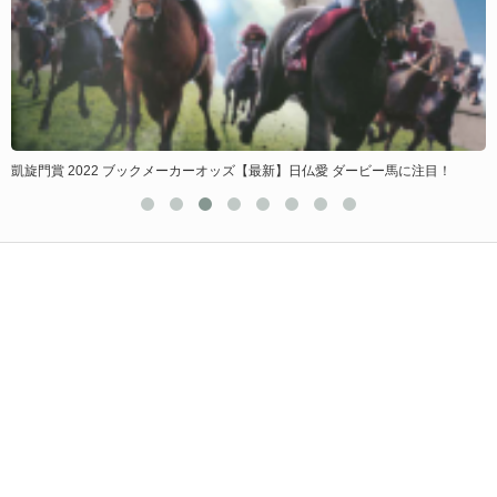
東京優駿ダービーを教えてくれる！？調教後馬体重サインの秘密【2025】