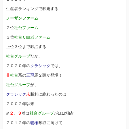
生産者ランキングで独走する
ノーザンファーム
２位
社台ファーム
３位
社台Ｃ白老ファーム
上位３位まで独占する
社台グループ
だが、
２０２０年の
クラシック
では、
非
社台
系の
三冠
馬２頭が登場！
社台グループ
が、
クラシック
未
勝利に終わったのは
２００２年以来
※
２
、
３
着は
社台グループ
がほぼ独占
２０１２年の
覇権
奪取に向けて