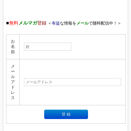
■
無料
メルマガ
登録
＜
有益
な情報を
メール
で随時配信中！＞
お
名
前
メ
ー
ル
ア
ド
レ
ス