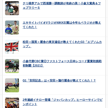
テリ桃李アルで西浦勝一調教師が有終の美！小倉大賞典＆フ
ェブラリーＳ
エキサイトバイオVラジオNIKKEI賞は今年もベラジオが教え
てくれた！
松田＜国英＞厩舎の東京遠征が教えてくれたG3「エプソムカ
ップ」
小倉代替CBC賞◎ファストフォース日本レコード重賞初挑戦
初制覇【2021】
G1「安田記念」は＜安田＞隆行厩舎が教えてくれた！？
2年連続イチロー登場「ジャパンカップ」ヒーローサインでピ
ンポイント