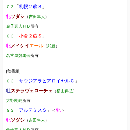
「
札幌２歳Ｓ
」
Ｇ３
牝
ソダシ
（
吉田隼人
）
金子真人ＨＤ
所有
「
小倉２歳Ｓ
」
Ｇ３
牝
メイケイ
エール
（
武豊
）
名古屋競馬㈱
所有
[
秋番組
]
「
サウジアラビアロイヤルＣ
」
Ｇ３
牡
ステラヴェローチェ
（
横山典弘
）
大野剛嗣
所有
「
アルテミスＳ
」＜
牝
＞
Ｇ３
牝
ソダシ
（
吉田隼人
）
金子真人ＨＤ
所有