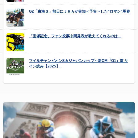
G2「東海Ｓ」前日にＪＲＡが告知＜予告＞した”ロマン”馬券
「宝塚記念」ファン投票中間発表が教えてくれるのは…
マイルチャンピオンS＆ジャパンカップ～新CM『G1』篇 サ
イン読み【2025】