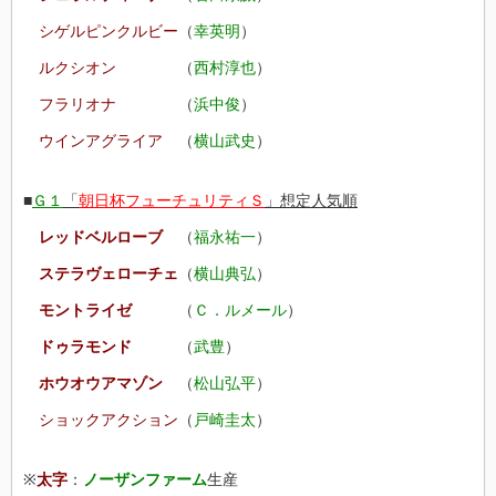
シゲルピンクルビー
（
幸英明
）
ルクシオン
（
西村淳也
）
フラリオナ
（
浜中俊
）
ウインアグライア
（
横山武史
）
■
Ｇ１
「
朝日杯フューチュリティＳ
」想定人気順
レッドベルローブ
（
福永祐一
）
ステラヴェローチェ
（
横山典弘
）
モントライゼ
（
Ｃ．ルメール
）
ドゥラモンド
（
武豊
）
ホウオウアマゾン
（
松山弘平
）
ショックアクション
（
戸崎圭太
）
※
太字
：
ノーザンファーム
生産