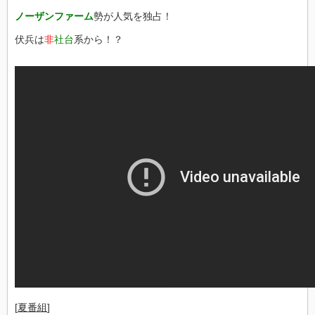
ノーザンファーム
勢が人気を独占！
伏兵は
非
社台
系から！？
[
夏番組
]