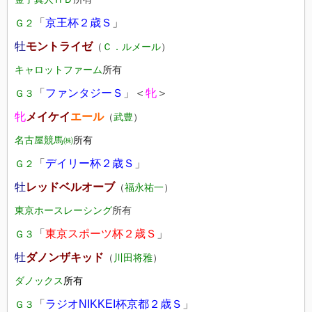
「
京王杯２歳Ｓ
」
Ｇ２
牡
モントライゼ
（
Ｃ．ルメール
）
キャロットファーム
所有
「
ファンタジーＳ
」＜
牝
＞
Ｇ３
牝
メイケイ
エール
（
武豊
）
名古屋競馬㈱
所有
「
デイリー杯２歳Ｓ
」
Ｇ２
牡
レッドベルオーブ
（
福永祐一
）
東京ホースレーシング
所有
「
東京スポーツ杯２歳Ｓ
」
Ｇ３
牡
ダノンザキッド
（
川田将雅
）
ダノックス
所有
「
ラジオNIKKEI杯京都２歳Ｓ
」
Ｇ３