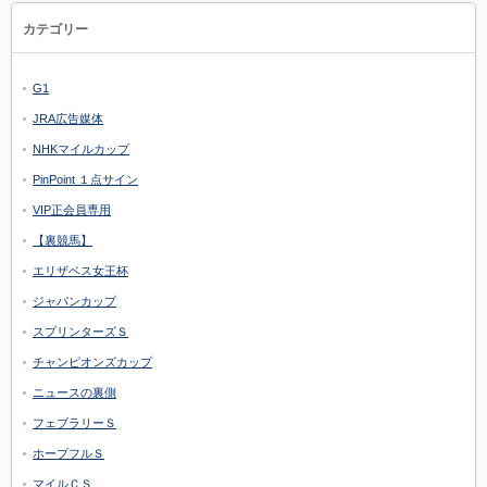
カテゴリー
G1
JRA広告媒体
NHKマイルカップ
PinPoint １点サイン
VIP正会員専用
【裏競馬】
エリザベス女王杯
ジャパンカップ
スプリンターズＳ
チャンピオンズカップ
ニュースの裏側
フェブラリーＳ
ホープフルＳ
マイルＣＳ