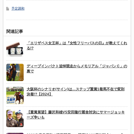
予定調和
関連記事
「エリザベス女王杯」は『女性フリーパスの日』が教えてくれ
る!?
ディープインパクト追悼競走からメモリアル「ジャパンＣ」の
裏で
大阪杯のシナリオ(サイン)は…ステップ重賞1着馬不在で変則
決着!?【2024】
【重賞展望】藤沢和雄VS安田隆行厩舎対決にサマージョッキ
ーズ争いも