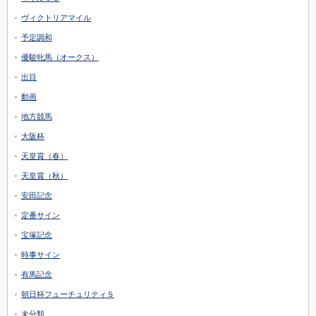
ヴィクトリアマイル
予定調和
優駿牝馬（オークス）
出目
動画
地方競馬
大阪杯
天皇賞（春）
天皇賞（秋）
安田記念
定番サイン
宝塚記念
時事サイン
有馬記念
朝日杯フューチュリティＳ
未分類