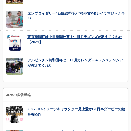
エンブロイダリー”石破総理従え”桜花賞Vモレイラマジック再
び
東京新聞杯は中日新聞社賞！中日ドラゴンズが教えてくれた
【2021】
アルゼンチン共和国杯は…11月カレンダー＆レシステンシア
が教えてくれた
JRAの広告戦略
2022JRAイメージキャラクター見上愛がG1日本ダービーの鍵
を握る!?