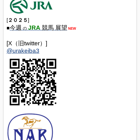
[
２０２５
]
今週
JRA
競馬 展望
■
の
NEW
[X（旧twitter）]
@urakeiba3