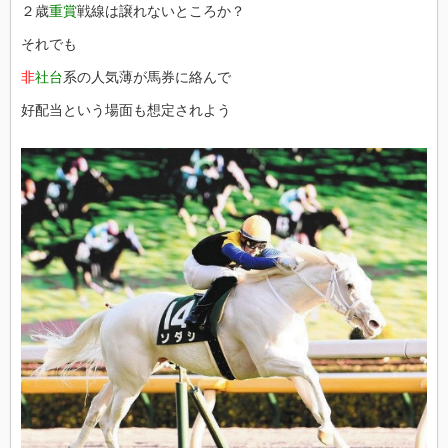
２歳
重賞
戦線は譲れないところか？
それでも
非
社台
系の人気薄が馬券に絡んで
好配当という場面も想定されよう