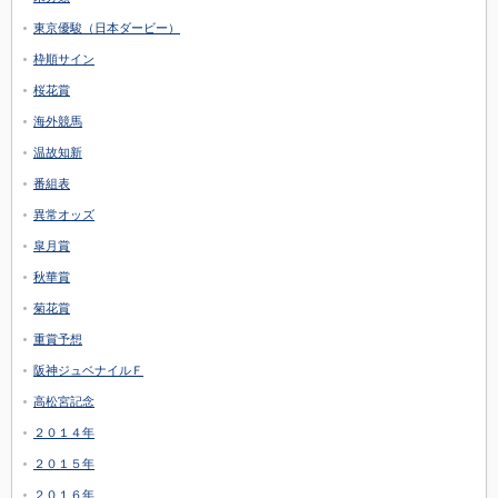
東京優駿（日本ダービー）
枠順サイン
桜花賞
海外競馬
温故知新
番組表
異常オッズ
皐月賞
秋華賞
菊花賞
重賞予想
阪神ジュベナイルＦ
高松宮記念
２０１４年
２０１５年
２０１６年