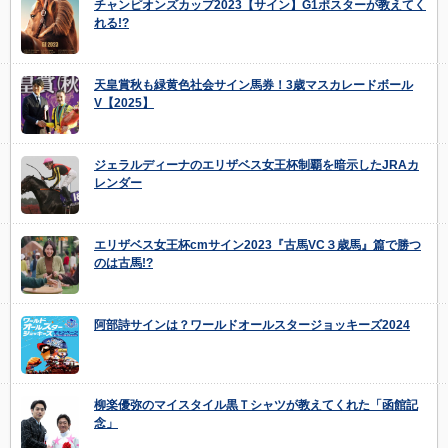
チャンピオンズカップ2023【サイン】G1ポスターが教えてく
れる!?
天皇賞秋も緑黄色社会サイン馬券！3歳マスカレードボール
V【2025】
ジェラルディーナのエリザベス女王杯制覇を暗示したJRAカ
レンダー
エリザベス女王杯cmサイン2023『古馬VC３歳馬』篇で勝つ
のは古馬!?
阿部詩サインは？ワールドオールスタージョッキーズ2024
柳楽優弥のマイスタイル黒Ｔシャツが教えてくれた「函館記
念」