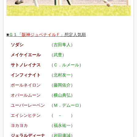
■
Ｇ１
「
阪神ジュベナイルＦ
」想定人気順
ソダシ
（
吉田隼人
）
メイケイエール
（
武豊
）
サトノレイナス
（
Ｃ．ルメール
）
インフィナイト
（
北村友一
）
ポールネイロン
（
藤岡佑介
）
オパールムーン
（
横山典弘
）
ユーバーレーベン
（
Ｍ．デムーロ
）
エイシンヒテン
（
－
）
ヨカヨカ
（
福永祐一
）
ジェラルディーナ
（
岩田康誠
）