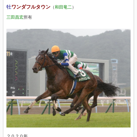
牡
ワンダフルタウン
（
和田竜二
）
三田昌宏
所有
２０２０年