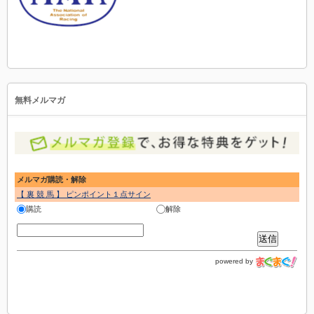
無料メルマガ
メルマガ購読・解除
【 裏 競 馬 】 ピンポイント１点サイン
購読
解除
powered by