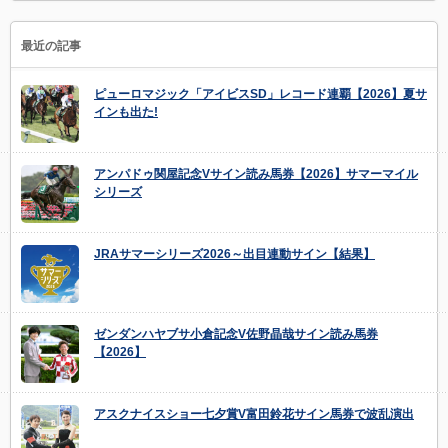
最近の記事
ピューロマジック「アイビスSD」レコード連覇【2026】夏サ
インも出た!
アンパドゥ関屋記念Vサイン読み馬券【2026】サマーマイル
シリーズ
JRAサマーシリーズ2026～出目連動サイン【結果】
ゼンダンハヤブサ小倉記念V佐野晶哉サイン読み馬券
【2026】
アスクナイスショー七夕賞V富田鈴花サイン馬券で波乱演出