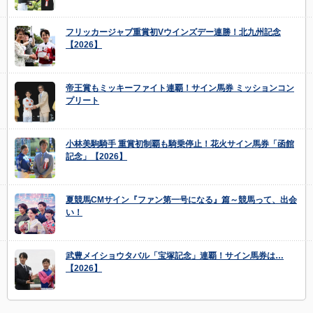
フリッカージャブ重賞初Vウインズデー連勝！北九州記念
【2026】
帝王賞もミッキーファイト連覇！サイン馬券 ミッションコン
プリート
小林美駒騎手 重賞初制覇も騎乗停止！花火サイン馬券「函館
記念」【2026】
夏競馬CMサイン『ファン第一号になる』篇～競馬って、出会
い！
武豊メイショウタバル「宝塚記念」連覇！サイン馬券は…
【2026】