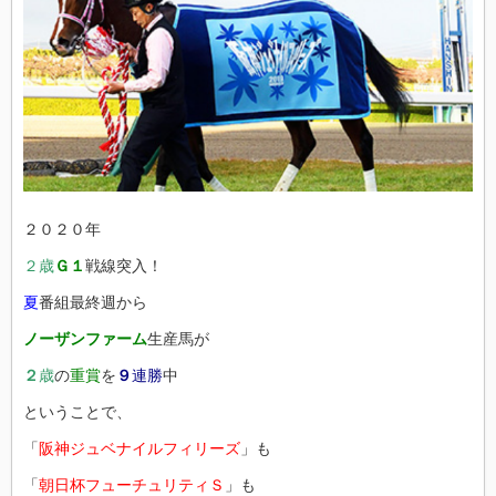
２０２０年
２歳
Ｇ１
戦線突入！
夏
番組最終週から
ノーザンファーム
生産馬が
２
歳
の
重賞
を
９
連勝
中
ということで、
「
阪神ジュベナイルフィリーズ
」も
「
朝日杯フューチュリティＳ
」も