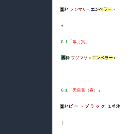
１
枠
フジマサ
＜
エンペラー
＞
＋
Ｇ１
「
皐月賞
」
６
枠
フジマサ
＜
エンペラー
＞
↓
Ｇ１
「
天皇賞
（
春
）」
１
枠
ビ ー ト ブ ラ ッ ク
１
着⑭
｜