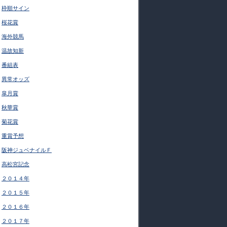
枠順サイン
桜花賞
海外競馬
温故知新
番組表
異常オッズ
皐月賞
秋華賞
菊花賞
重賞予想
阪神ジュベナイルＦ
高松宮記念
２０１４年
２０１５年
２０１６年
２０１７年