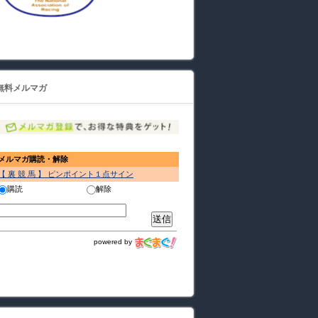
無料メルマガ
メルマガ購読・解除
【 裏 競 馬 】 ピンポイント１点サイン
購読
解除
powered by