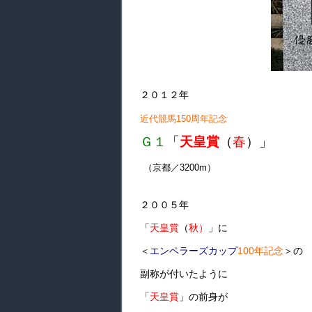
２０１２年
近代競馬150周年記念
Ｇ１
「
天皇賞
（
春
）」
（京都／3200m）
２００５年
「
天皇賞
（
秋）
」に
＜
エンペラーズカップ
100年記念
＞の
副称が付いたように
「
天皇賞
」の前身が