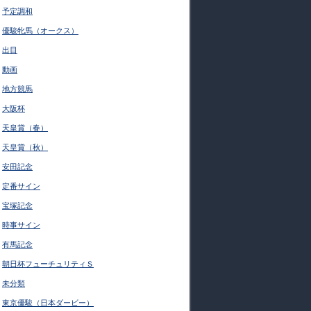
予定調和
優駿牝馬（オークス）
出目
動画
地方競馬
大阪杯
天皇賞（春）
天皇賞（秋）
安田記念
定番サイン
宝塚記念
時事サイン
有馬記念
朝日杯フューチュリティＳ
未分類
東京優駿（日本ダービー）