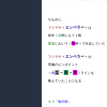
ちなみに、
＜
エンペラー
＞
フジマサ
は
前年
２歳
時にもう１鞍
８
重賞
において＜
枠＞で出走していた
＜
エンペラー
＞
フジマサ
が、
究極のピンポイント
１
－
６
－
８
＜
枠
＞ラインを
教えていたことになる
Ｇ３
「
毎日杯
」