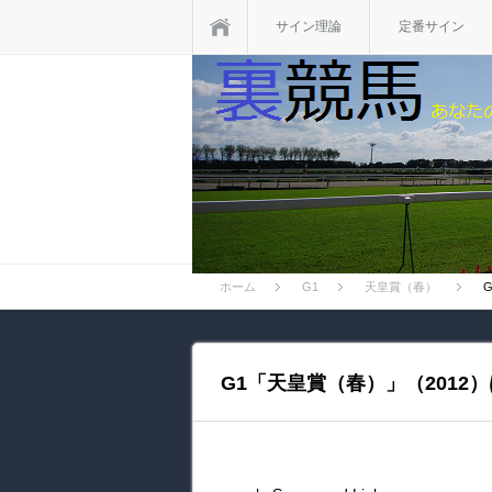
ホーム
サイン理論
定番サイン
ホーム
G1
天皇賞（春）
G1「天皇賞（春）」（201