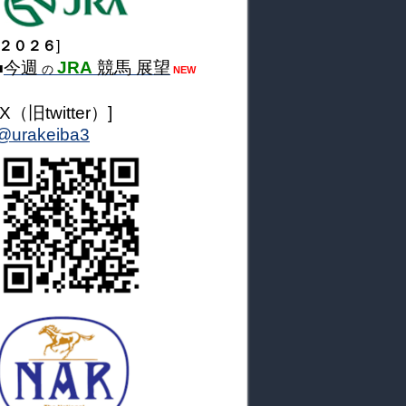
２０２６
]
今週
JRA
競馬 展望
■
の
NEW
[X（旧twitter）]
@urakeiba3