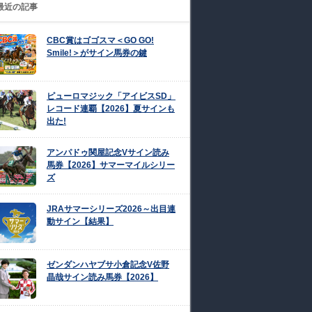
最近の記事
CBC賞はゴゴスマ＜GO GO!
Smile!＞がサイン馬券の鍵
ピューロマジック「アイビスSD」
レコード連覇【2026】夏サインも
出た!
アンパドゥ関屋記念Vサイン読み
馬券【2026】サマーマイルシリー
ズ
JRAサマーシリーズ2026～出目連
動サイン【結果】
ゼンダンハヤブサ小倉記念V佐野
晶哉サイン読み馬券【2026】