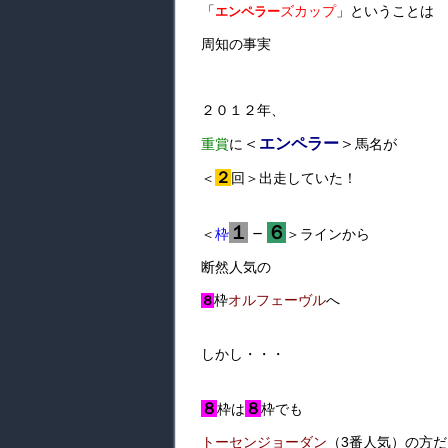
「
ズカップ
」ということは
エンペラー
周知の事実
２０１２年、
＜
エンペラー
＞
重賞
に
馬名が
２
＜
回＞出走していた！
１
－
６
＜
枠
＞ラインから
断然人気の
枠
オルフェーヴル
へ
８
しかし・・・
８
８
枠は
枠でも
トーセンジョーダン
（3番人気）の方