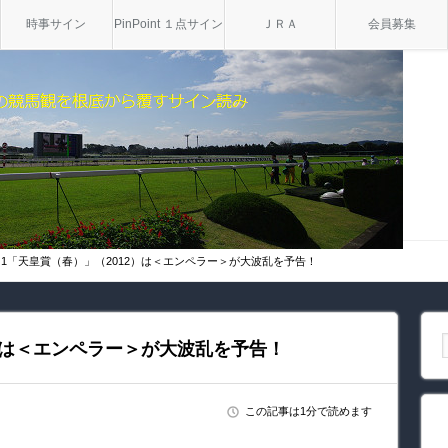
時事サイン
PinPoint １点サイン
ＪＲＡ
会員募集
G1「天皇賞（春）」（2012）は＜エンペラー＞が大波乱を予告！
2）は＜エンペラー＞が大波乱を予告！
この記事は1分で読めます