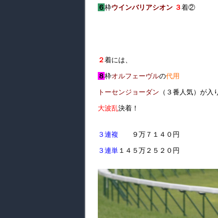
６
枠
ウインバリアシオン
３
着②
２
着には、
８
枠
オルフェーヴル
の
代用
トーセンジョーダン
（３番人気）が入
大波乱
決着！
３連複
９万７１４０円
３連単
１４５万２５２０円