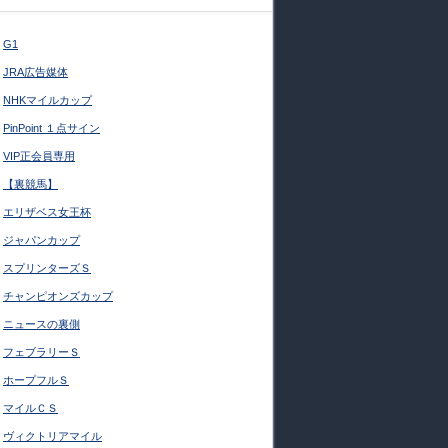
G1
JRA広告媒体
NHKマイルカップ
PinPoint １点サイン
VIP正会員専用
【裏競馬】
エリザベス女王杯
ジャパンカップ
スプリンターズＳ
チャンピオンズカップ
ニュースの裏側
フェブラリーＳ
ホープフルＳ
マイルＣＳ
ヴィクトリアマイル