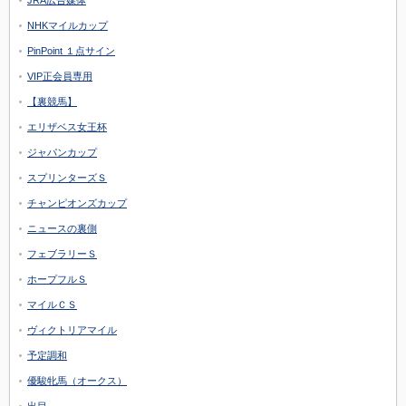
NHKマイルカップ
PinPoint １点サイン
VIP正会員専用
【裏競馬】
エリザベス女王杯
ジャパンカップ
スプリンターズＳ
チャンピオンズカップ
ニュースの裏側
フェブラリーＳ
ホープフルＳ
マイルＣＳ
ヴィクトリアマイル
予定調和
優駿牝馬（オークス）
出目