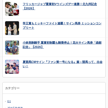
フリッカージャブ重賞初Vウインズデー連勝！北九州記念
【2026】
帝王賞もミッキーファイト連覇！サイン馬券 ミッションコン
プリート
小林美駒騎手 重賞初制覇も騎乗停止！花火サイン馬券「函館
記念」【2026】
夏競馬CMサイン『ファン第一号になる』篇～競馬って、出会
い！
カテゴリー
G1
JRA広告媒体