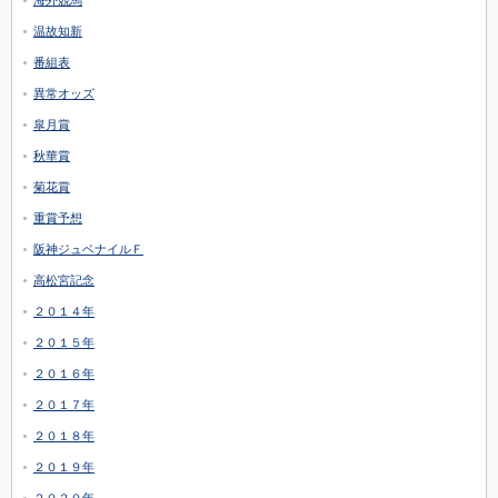
温故知新
番組表
異常オッズ
皐月賞
秋華賞
菊花賞
重賞予想
阪神ジュベナイルＦ
高松宮記念
２０１４年
２０１５年
２０１６年
２０１７年
２０１８年
２０１９年
２０２０年