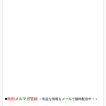
■
無料
メルマガ
登録
＜
有益
な情報を
メール
で随時配信中！＞