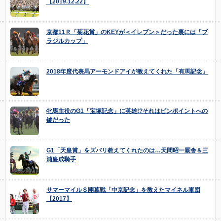
【2019.12.22】
京都11Ｒ「菊花賞」のKEYが＜イレブン＞だった裏には「ブ
ラジルカップ」
2018年度代表馬アーモンドアイが教えてくれた「有馬記念」
牝馬主役のG1「宝塚記念」に英雄!?それはピンポイントへの
鍵だった
G1「天皇賞」をズバリ教えてくれたのは…天間昭一厩舎＆三
浦皇成騎手
サマーマイルＳ開幕戦「中京記念」を教えたマイネル軍団
【2017】