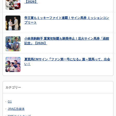
【2026】
帝王賞もミッキーファイト連覇！サイン馬券 ミッションコン
プリート
小林美駒騎手 重賞初制覇も騎乗停止！花火サイン馬券「函館
記念」【2026】
夏競馬CMサイン『ファン第一号になる』篇～競馬って、出会
い！
カテゴリー
G1
JRA広告媒体