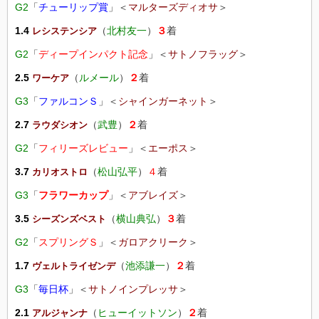
G2
「
チューリップ賞
」＜
マルターズディオサ
＞
1.4
（
北村友一
）
３
着
レシステンシア
G2
「
ディープインパクト記念
」＜
サトノフラッグ
＞
2.5
（
ルメール
）
２
着
ワーケア
G3
「
ファルコンＳ
」＜
シャインガーネット
＞
2.7
（
武豊
）
２
着
ラウダシオン
G2
「
フィリーズレビュー
」＜
エーポス
＞
3.7
（
松山弘平
）
４
着
カリオストロ
G3
「
フラワーカップ
」＜
アブレイズ
＞
3.5
（
横山典弘
）
３
着
シーズンズベスト
G2
「
スプリングＳ
」＜
ガロアクリーク
＞
1.7
（
池添謙一
）
２
着
ヴェルトライゼンデ
G3
「
毎日杯
」＜
サトノインプレッサ
＞
2.1
（
ヒューイットソン
）
２
着
アルジャンナ