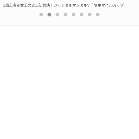
2歳王者＆女王の史上初共演！ジャンタルマンタルV「NHKマイルカップ」