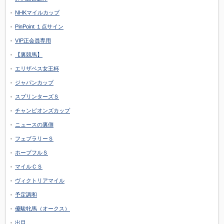
NHKマイルカップ
PinPoint １点サイン
VIP正会員専用
【裏競馬】
エリザベス女王杯
ジャパンカップ
スプリンターズＳ
チャンピオンズカップ
ニュースの裏側
フェブラリーＳ
ホープフルＳ
マイルＣＳ
ヴィクトリアマイル
予定調和
優駿牝馬（オークス）
出目