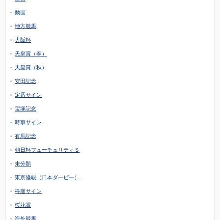
動画
地方競馬
大阪杯
天皇賞（春）
天皇賞（秋）
安田記念
定番サイン
宝塚記念
時事サイン
有馬記念
朝日杯フューチュリティＳ
未分類
東京優駿（日本ダービー）
枠順サイン
桜花賞
海外競馬