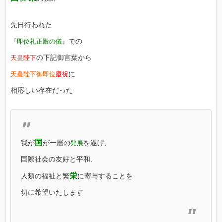
先日行われた
での
『
即位礼正殿の儀
』
の下記御言葉から
天皇陛下
に
天皇陛下御即位
慶祝
相応しい存在だった
国
我が
が一層の
を遂げ、
発展
国際社会の友好と平和、
栄
人類の福祉と繁
に寄与することを
切に希望いたします