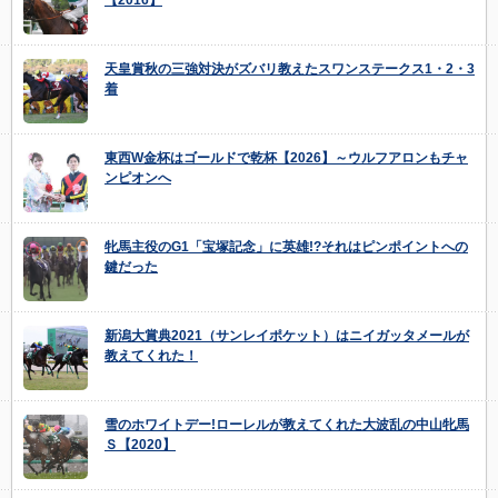
【2016】
天皇賞秋の三強対決がズバリ教えたスワンステークス1・2・3
着
東西W金杯はゴールドで乾杯【2026】～ウルフアロンもチャ
ンピオンへ
牝馬主役のG1「宝塚記念」に英雄!?それはピンポイントへの
鍵だった
新潟大賞典2021（サンレイポケット）はニイガッタメールが
教えてくれた！
雪のホワイトデー!ローレルが教えてくれた大波乱の中山牝馬
Ｓ【2020】