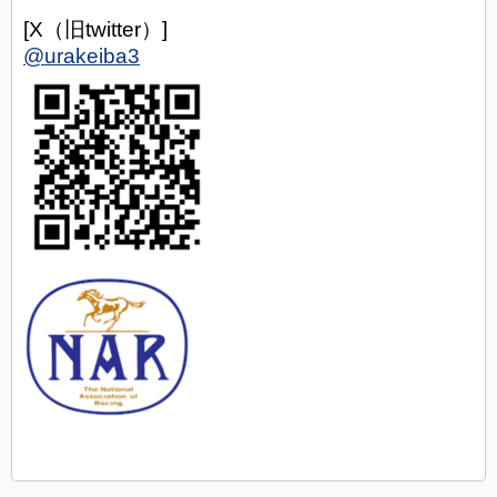
[X（旧twitter）]
@urakeiba3