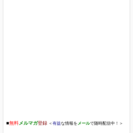
■
無料
メルマガ
登録
＜
有益
な情報を
メール
で随時配信中！＞