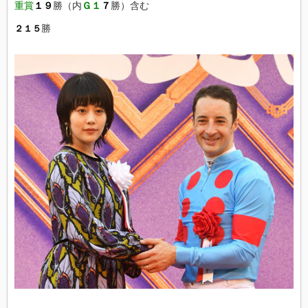
重賞
１９
勝（内
Ｇ１
７
勝）含む
勝
２１５