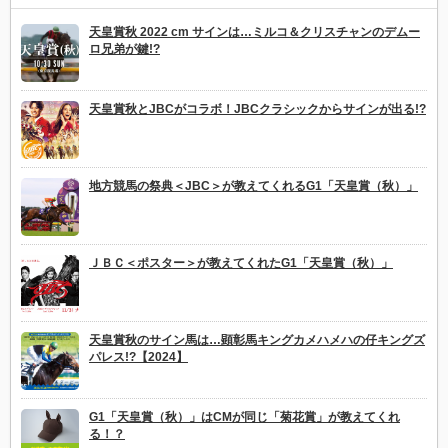
天皇賞秋 2022 cm サインは…ミルコ＆クリスチャンのデムー
ロ兄弟が鍵!?
天皇賞秋とJBCがコラボ！JBCクラシックからサインが出る!?
地方競馬の祭典＜JBC＞が教えてくれるG1「天皇賞（秋）」
ＪＢＣ＜ポスター＞が教えてくれたG1「天皇賞（秋）」
天皇賞秋のサイン馬は…顕彰馬キングカメハメハの仔キングズ
パレス!?【2024】
G1「天皇賞（秋）」はCMが同じ「菊花賞」が教えてくれ
る！？