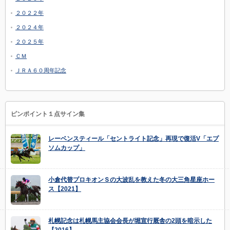
２０２２年
２０２４年
２０２５年
ＣＭ
ＪＲＡ６０周年記念
ピンポイント１点サイン集
レーベンスティール「セントライト記念」再現で復活V「エプ
ソムカップ」
小倉代替プロキオンＳの大波乱を教えた冬の大三角星座ホー
ス【2021】
札幌記念は札幌馬主協会会長が堀宣行厩舎の2頭を暗示した