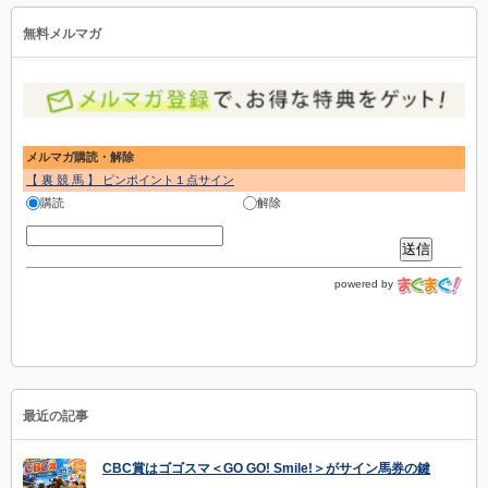
無料メルマガ
メルマガ購読・解除
【 裏 競 馬 】 ピンポイント１点サイン
購読
解除
powered by
最近の記事
CBC賞はゴゴスマ＜GO GO! Smile!＞がサイン馬券の鍵