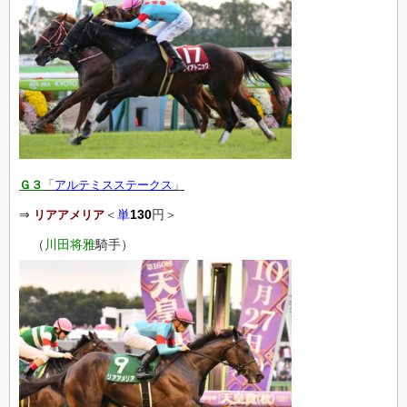
Ｇ３
「
アルテミスステークス
」
⇒
＜
単
130
円＞
リアアメリア
（
川田将雅
騎手）