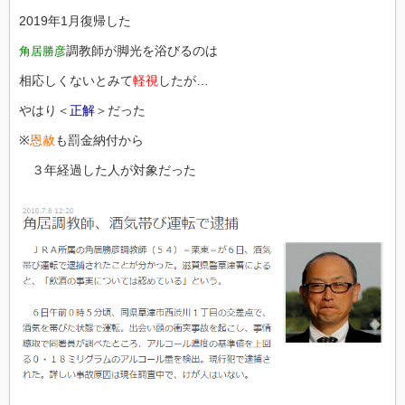
2019年1月復帰した
調教師が脚光を浴びるのは
角居勝彦
相応しくないとみて
軽視
したが…
やはり＜
正解
＞だった
※
恩赦
も罰金納付から
３年経過した人が対象だった