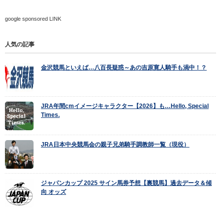
google sponsored LINK
人気の記事
金沢競馬といえば…八百長疑惑～あの吉原寛人騎手も渦中！？
JRA年間cmイメージキャラクター【2026】も…Hello, Special
Times.
JRA日本中央競馬会の親子兄弟騎手調教師一覧（現役）
ジャパンカップ 2025 サイン馬券予想【裏競馬】過去データ＆傾
向 オッズ