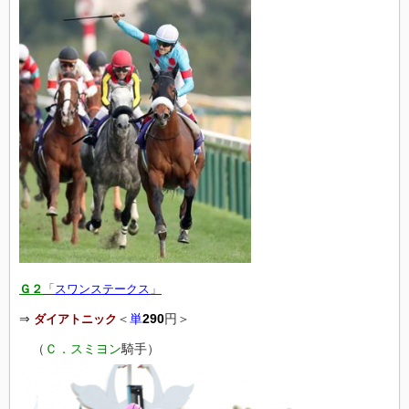
Ｇ２
「
スワンステークス
」
⇒
＜
単
290
円＞
ダイアトニック
（
Ｃ．スミヨン
騎手）