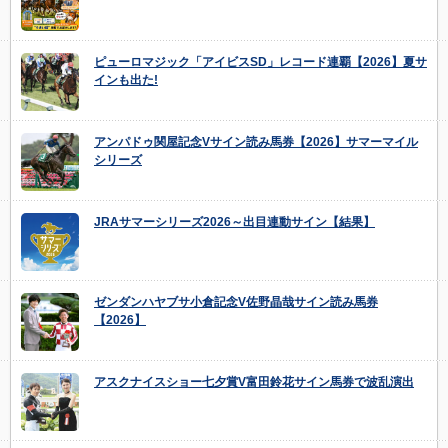
ピューロマジック「アイビスSD」レコード連覇【2026】夏サ
インも出た!
アンパドゥ関屋記念Vサイン読み馬券【2026】サマーマイル
シリーズ
JRAサマーシリーズ2026～出目連動サイン【結果】
ゼンダンハヤブサ小倉記念V佐野晶哉サイン読み馬券
【2026】
アスクナイスショー七夕賞V富田鈴花サイン馬券で波乱演出