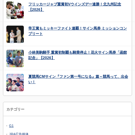
フリッカージャブ重賞初Vウインズデー連勝！北九州記念
【2026】
帝王賞もミッキーファイト連覇！サイン馬券 ミッションコン
プリート
小林美駒騎手 重賞初制覇も騎乗停止！花火サイン馬券「函館
記念」【2026】
夏競馬CMサイン『ファン第一号になる』篇～競馬って、出会
い！
カテゴリー
G1
JRA広告媒体