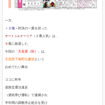
一方、
＜
２強
＞対決の一翼を担った
（２番人気）は、
サートゥルナーリア
６
着に敗退した
今回の「
天皇賞
（
秋
）」は、
天皇陛下御即位慶祝
という
おめでたい舞台
ココに昨年
道路交通法違反
（酒気帯び運転）で逮捕され
半年間の調教停止処分を受け