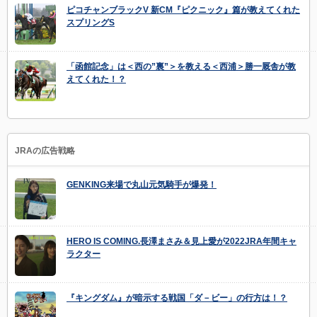
ピコチャンブラックV 新CM『ピクニック』篇が教えてくれた
スプリングS
「函館記念」は＜西の”裏”＞を教える＜西浦＞勝一厩舎が教
えてくれた！？
JRAの広告戦略
GENKING来場で丸山元気騎手が爆発！
HERO IS COMING.長澤まさみ＆見上愛が2022JRA年間キャ
ラクター
『キングダム』が暗示する戦国「ダ－ビー」の行方は！？