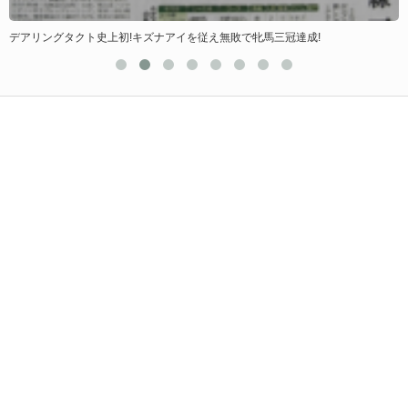
デアリングタクト史上初!キズナアイを従え無敗で牝馬三冠達成!
重