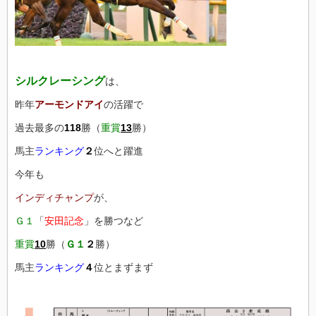
シルクレーシング
は、
昨年
アーモンドアイ
の活躍で
過去最多の
118
勝（
重賞
13
勝）
馬主
ランキング
２
位へと躍進
今年も
インディチャンプ
が、
Ｇ１
「
安田記念
」を勝つなど
重賞
10
勝（
Ｇ１
２
勝）
馬主
ランキング
４
位とまずまず