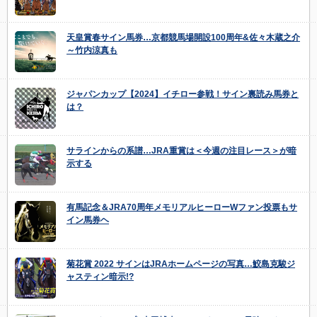
天皇賞春サイン馬券…京都競馬場開設100周年&佐々木蔵之介
～竹内涼真も
ジャパンカップ【2024】イチロー参戦！サイン裏読み馬券と
は？
サラインからの系譜…JRA重賞は＜今週の注目レース＞が暗
示する
有馬記念＆JRA70周年メモリアルヒーローWファン投票もサ
イン馬券ヘ
菊花賞 2022 サインはJRAホームページの写真…鮫島克駿ジ
ャスティン暗示!?