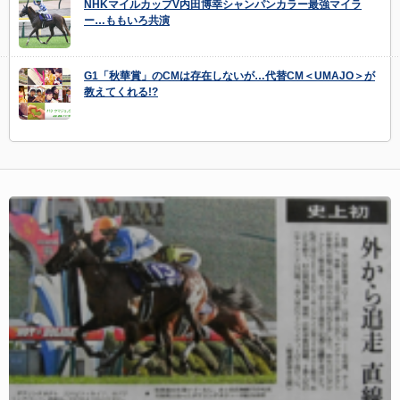
NHKマイルカップV内田博幸シャンパンカラー最強マイラ
ー…ももいろ共演
G1「秋華賞」のCMは存在しないが…代替CM＜UMAJO＞が
教えてくれる!?