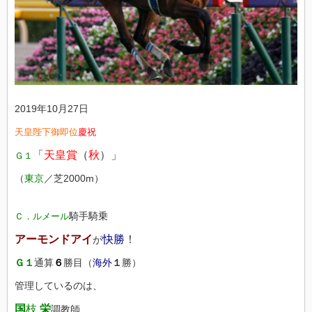
2019年10月27日
天皇陛下御即位
慶祝
「
天皇賞
（
秋
）」
Ｇ１
（
東京
／芝2000m）
騎手騎乗
Ｃ．ルメール
アーモンドアイ
快勝
！
が
Ｇ１
通算
６
勝目（
海外
１
勝）
管理しているのは、
国
枝
栄
調教師