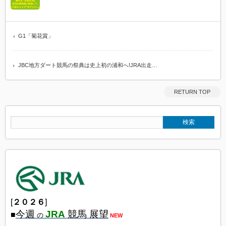
G1「菊花賞」
JBC地方ダート競馬の祭典は史上初の浦和へ!JRA出走…
RETURN TOP
[
２０２６
]
今週
JRA
競馬 展望
■
の
NEW