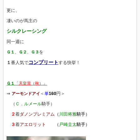
更に、
凄いのが馬主の
シルクレーシング
同一週に
を
Ｇ１
、
Ｇ２
、
Ｇ３
コンプリート
１
番人気で
する快挙！
Ｇ１
「
天皇賞
（
秋
）」
⇒
＜
単
160
円＞
アーモンドアイ
（
Ｃ．ルメール
騎手）
２
着
ダノンプレミアム
（
川田将雅
騎手）
３
着
アエロリット
（
戸崎圭太
騎手）