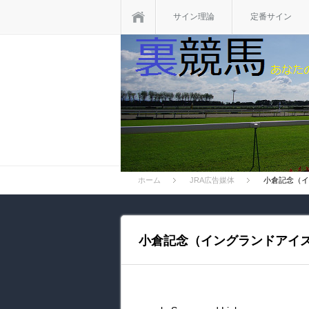
ホーム
サイン理論
定番サイン
ホーム
JRA広告媒体
小倉記念（イ
小倉記念（イングランドアイズ