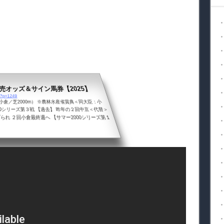
前売オッズ＆サイン馬券【2025】
a/?p=1249
（小倉／芝2000m） ※農林水産省賞典＜同大臣：小
00シリーズ第３戦 【過去】 昨年の２回中京＜代替＞
られ ２回小倉最終週へ 【サマー2000シリーズ第１