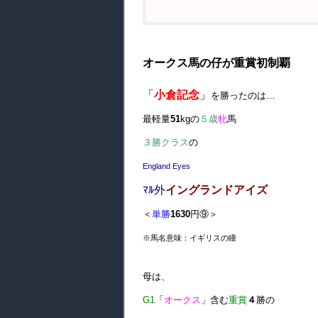
オークス馬の仔が重賞初制覇
「
小倉記念
」
を勝ったのは…
最軽量
51
kgの
５歳
牝
馬
３勝クラス
の
England Eyes
ﾏﾙ外
イングランドアイズ
＜
単勝
1630
円⑨＞
※馬名意味：イギリスの瞳
母は、
G1
「
オークス
」含む
重賞
４
勝の