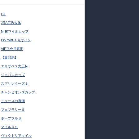
G1
JRA広告媒体
NHKマイルカップ
PinPoint １点サイン
VIP正会員専用
【裏競馬】
エリザベス女王杯
ジャパンカップ
スプリンターズＳ
チャンピオンズカップ
ニュースの裏側
フェブラリーＳ
ホープフルＳ
マイルＣＳ
ヴィクトリアマイル