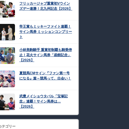
フリッカージャブ重賞初Vウイン
ズデー連勝！北九州記念【2026】
帝王賞もミッキーファイト連覇！
サイン馬券 ミッションコンプリー
ト
小林美駒騎手 重賞初制覇も騎乗停
止！花火サイン馬券「函館記念」
【2026】
夏競馬CMサイン『ファン第一号
になる』篇～競馬って、出会い！
武豊メイショウタバル「宝塚記
念」連覇！サイン馬券は…
【2026】
カテゴリー