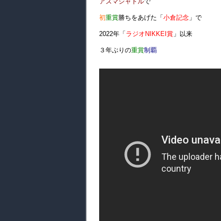
アズマシャトル
で
初
重賞
勝ちをあげた
「
小倉記念
」で
2022年「
ラジオNIKKEI賞
」以来
３年ぶりの
重賞
制覇