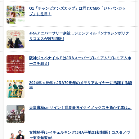
G1「チャンピオンズカップ」は同じCMの「ジャパンカッ
プ」に注目！
JRAアニバーサリー余波…ジェンティルドンナ&シンボリク
リスエスが波乱演出!
阪神ジュベナイルＦはJRAスーパープレミアム!プレミアムホ
ースを狙え!
2024年＜辰年＞JRA70周年のメモリアルイヤーに活躍する騎
手
天皇賞秋cmサイン！世界最強イクイノックスを負かす馬は…
女性騎手(レイチェルキング)JRA平地G1初制覇！コスタノヴ
ァ東京無双V6