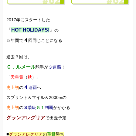
2017年にスタートした
『
HOT HOLIDAYS!
』
の
４
５年間で
回同じことになる
過去３回は、
Ｃ．ルメール
騎手が
３連覇
！
「
天皇賞
（
秋
）」
４
史上初
の
連覇
へ
スプリント＆マイル＆2000mの
史上初
の
３
階級
Ｇ１
制覇
がかかる
グランアレグリア
で出走予定
■
グランアレグリア
の
重賞
勝ち