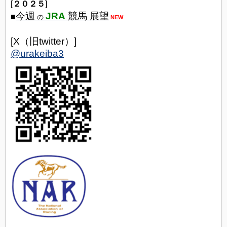
[
２０２５
]
今週
JRA
競馬 展望
■
の
NEW
[X（旧twitter）]
@urakeiba3