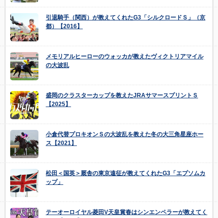
引退騎手（関西）が教えてくれたG3「シルクロードＳ」（京
都）【2016】
メモリアルヒーローのウォッカが教えたヴィクトリアマイル
の大波乱
盛岡のクラスターカップを教えたJRAサマースプリントＳ
【2025】
小倉代替プロキオンＳの大波乱を教えた冬の大三角星座ホー
ス【2021】
松田＜国英＞厩舎の東京遠征が教えてくれたG3「エプソムカ
ップ」
テーオーロイヤル菱田V天皇賞春はシンエンペラーが教えてく