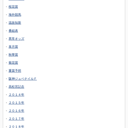
桜花賞
海外競馬
温故知新
番組表
異常オッズ
皐月賞
秋華賞
菊花賞
重賞予想
阪神ジュベナイルＦ
高松宮記念
２０１４年
２０１５年
２０１６年
２０１７年
２０１８年