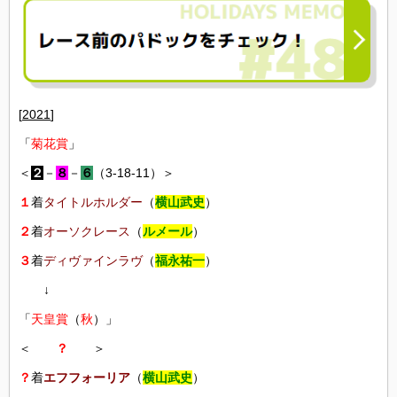
[
2021
]
「
菊花賞
」
＜
２
－
８
－
６
（3-18-11）＞
１
着
タイトルホルダー
（
横山武史
）
２
着
オーソクレース
（
ルメール
）
３
着
ディヴァインラヴ
（
福永祐一
）
↓
「
天皇賞
（
秋
）」
＜
？
＞
？
着
エフフォーリア
（
横山武史
）