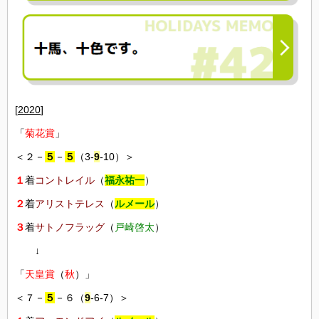
[
2020
]
「
菊花賞
」
＜２－
５
－
５
（3-
9
-10）＞
１
着
コントレイル
（
福永祐一
）
２
着
アリストテレス
（
ルメール
）
３
着
サトノフラッグ
（
戸崎啓太
）
↓
「
天皇賞
（
秋
）」
＜７－
５
－６（
9
-6-7）＞