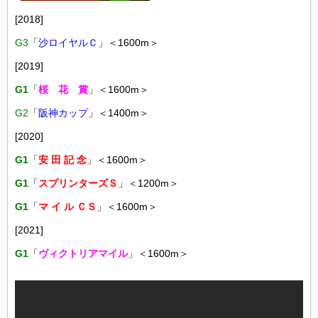
[2018]
G3
「
沙ロイヤルＣ
」＜1600m＞
[2019]
G1
「
桜 花 賞
」＜1600m＞
G2
「
阪神カップ
」＜1400m＞
[2020]
G1
「
安 田 記 念
」＜1600m＞
G1
「
スプリンターズＳ
」＜1200m＞
G1
「
マ イ ル ＣＳ
」＜1600m＞
[2021]
G1
「
ヴィクトリアマイル
」＜1600m＞