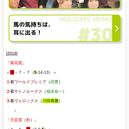
[
2019
]
「
菊花賞
」
＜
３
－７－７（
5
-14-13）＞
１
着
ワールドプレミア
（
武豊
）
２
着
サトノルークス
（
福永祐一
）
３
着
ヴェロックス
（
川田将雅
）
↓
「
天皇賞
（
秋
）」