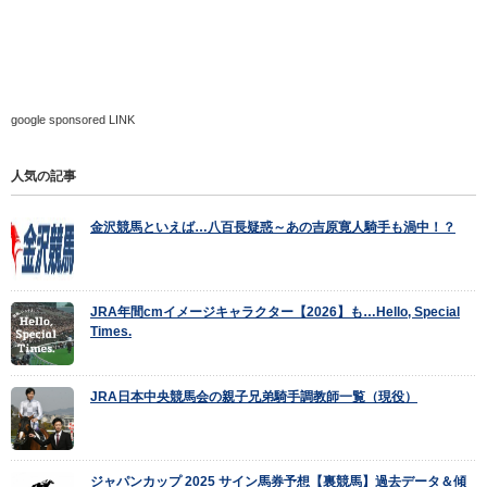
google sponsored LINK
人気の記事
金沢競馬といえば…八百長疑惑～あの吉原寛人騎手も渦中！？
JRA年間cmイメージキャラクター【2026】も…Hello, Special
Times.
JRA日本中央競馬会の親子兄弟騎手調教師一覧（現役）
ジャパンカップ 2025 サイン馬券予想【裏競馬】過去データ＆傾