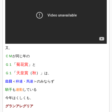
又、
ＣＭ
が同じ年の
「
菊花賞
」
Ｇ１
と
「
天皇賞
（
秋
）」
Ｇ１
は、
出目
＜
枠連
・
馬連
＞のみならず
騎手
も
連動
している
今年はくしくも、
グランアレグリア