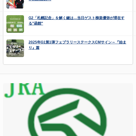
G2「札幌記念」を解く鍵は…当日ゲスト柳楽優弥が滞在す
る”函館”
2025年G1第1弾フェブラリーステークスCMサイン～『始ま
り』篇