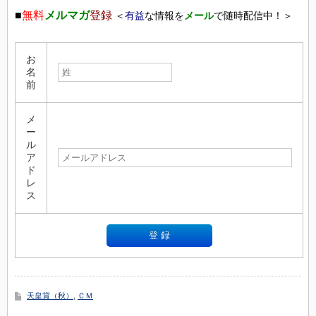
■
無料
メルマガ
登録
＜
有益
な情報を
メール
で随時配信中！＞
お
名
前
メ
ー
ル
ア
ド
レ
ス
天皇賞（秋）
,
ＣＭ