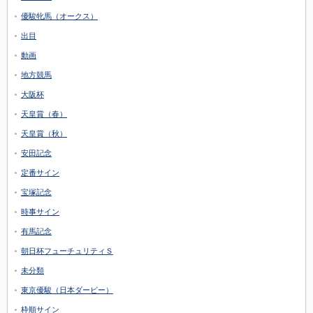
優駿牝馬（オークス）
出目
動画
地方競馬
大阪杯
天皇賞（春）
天皇賞（秋）
安田記念
定番サイン
宝塚記念
時事サイン
有馬記念
朝日杯フューチュリティＳ
未分類
東京優駿（日本ダービー）
枠順サイン