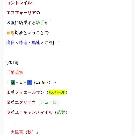
コントレイル
エフフォーリア
の
３
強
に騎乗する
騎手
が
連動
対象ということで
出目
＜
枠連
・
馬連
＞に注目！
[
2018
]
「
菊花賞
」
＜
６
－５－
４
（12-
9
-7）＞
１
着
フィエールマン
（
ルメール
）
２
着
エタリオウ
（
デムーロ
）
３
着
ユーキャンスマイル
（
武豊
）
↓
「
天皇賞
（
秋
）」