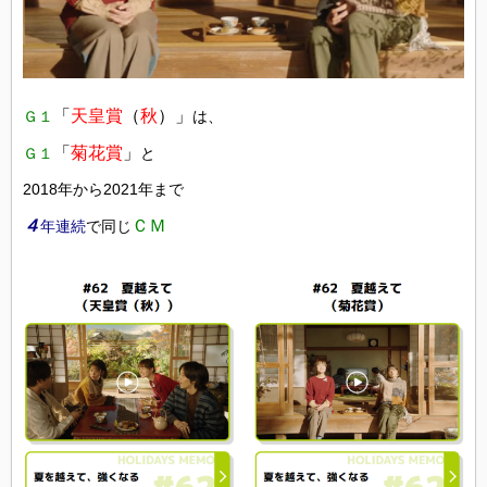
「
天皇賞
（
秋
）」
Ｇ１
は、
「
菊花賞
」
Ｇ１
と
2018年から2021年まで
４
ＣＭ
年連続
で同じ