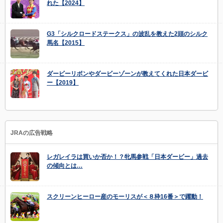
れた【2024】
G3「シルクロードステークス」の波乱を教えた2頭のシルク
馬名【2015】
ダービーリボンやダービーゾーンが教えてくれた日本ダービ
ー【2019】
JRAの広告戦略
レガレイラは買いか否か！？牝馬参戦「日本ダービー」過去
の傾向とは…
スクリーンヒーロー産のモーリスが＜８枠16番＞で躍動！