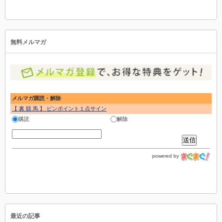
無料メルマガ
メルマガ購読・解除
【 裏 競 馬 】 ピンポイント１点サイン
購読
解除
powered by
最近の記事