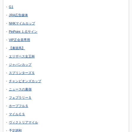
G1
JRA広告媒体
NHKマイルカップ
PinPoint １点サイン
VIP正会員専用
【裏競馬】
エリザベス女王杯
ジャパンカップ
スプリンターズＳ
チャンピオンズカップ
ニュースの裏側
フェブラリーＳ
ホープフルＳ
マイルＣＳ
ヴィクトリアマイル
予定調和