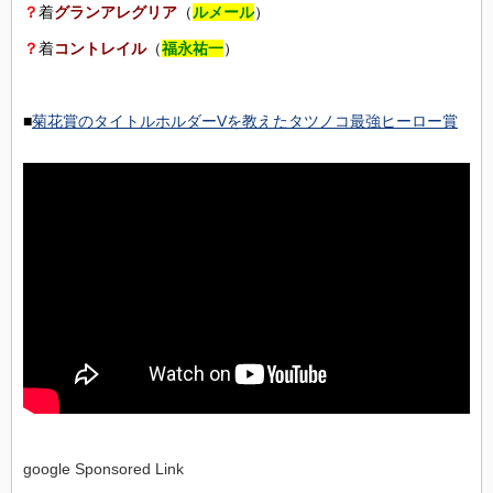
？
着
グランアレグリア
（
ルメール
）
？
着
コントレイル
（
福永祐一
）
■
菊花賞のタイトルホルダーVを教えたタツノコ最強ヒーロー賞
google Sponsored Link