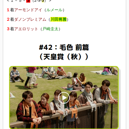
＜１－５－
３
（2-9-
5
）＞
１
着
アーモンドアイ
（
ルメール
）
２
着
ダノンプレミアム
（
川田将雅
）
３
着
アエロリット
（
戸崎圭太
）