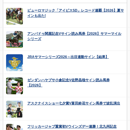
ピューロマジック「アイビスSD」レコード連覇【2026】夏サ
インも出た!
アンパドゥ関屋記念Vサイン読み馬券【2026】サマーマイル
シリーズ
JRAサマーシリーズ2026～出目連動サイン【結果】
ゼンダンハヤブサ小倉記念V佐野晶哉サイン読み馬券
【2026】
アスクナイスショー七夕賞V富田鈴花サイン馬券で波乱演出
フリッカージャブ重賞初Vウインズデー連勝！北九州記念