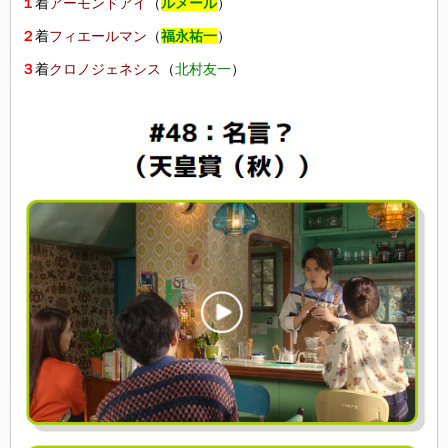
１
着
アーモンドアイ
（
ルメール
）
２
着
フィエールマン
（
福永祐一
）
３
着
クロノジェネシス
（
北村友一
）