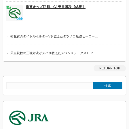
重賞オッズ回顧～G1天皇賞秋【結果】
菊花賞のタイトルホルダーVを教えたタツノコ最強ヒーロー…
天皇賞秋の三強対決がズバリ教えたスワンステークス1・2…
RETURN TOP