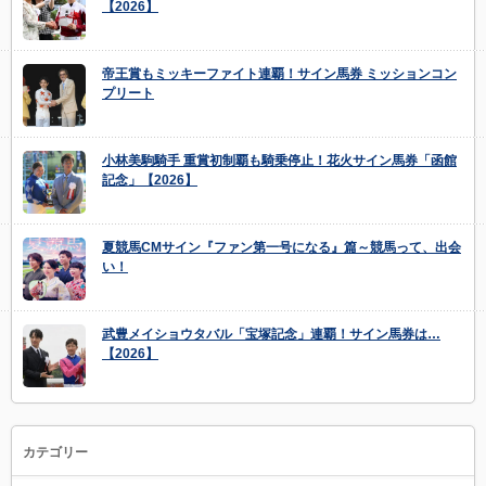
【2026】
帝王賞もミッキーファイト連覇！サイン馬券 ミッションコン
プリート
小林美駒騎手 重賞初制覇も騎乗停止！花火サイン馬券「函館
記念」【2026】
夏競馬CMサイン『ファン第一号になる』篇～競馬って、出会
い！
武豊メイショウタバル「宝塚記念」連覇！サイン馬券は…
【2026】
カテゴリー