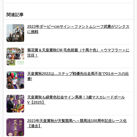
関連記事
2023年ダービーcmサイン～ファントムシーフ武豊がジンクス
に挑戦
菊花賞＆天皇賞秋CM 毛色前篇（十馬十色）＜ウマフラー＞に
注目！
天皇賞秋2022は…ステップ戦優先出走馬不在でG1ホースの出
番!
天皇賞秋も緑黄色社会サイン馬券！3歳マスカレードボール
V【2025】
2023年天皇賞秋が天覧競馬へ～競馬法100周年記念レース化
【過去】