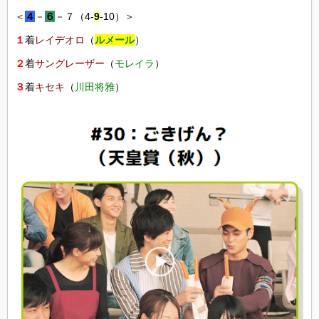
＜
４
－
６
－７（4-
9
-10）＞
１
着
レイデオロ
（
ルメール
）
２
着
サングレーザー
（
モレイラ
）
３
着
キセキ
（
川田将雅
）