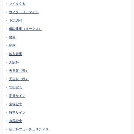
マイルＣＳ
ヴィクトリアマイル
予定調和
優駿牝馬（オークス）
出目
動画
地方競馬
大阪杯
天皇賞（春）
天皇賞（秋）
安田記念
定番サイン
宝塚記念
時事サイン
有馬記念
朝日杯フューチュリティＳ