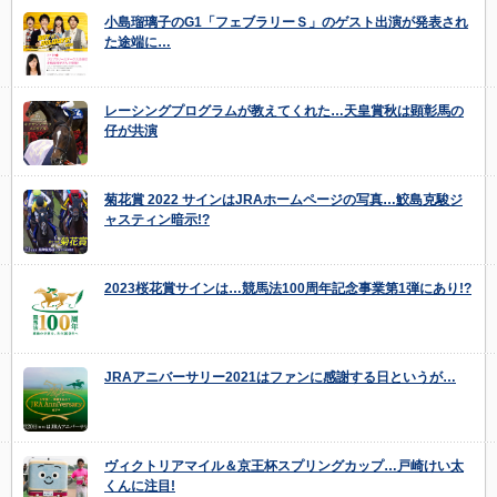
小島瑠璃子のG1「フェブラリーＳ」のゲスト出演が発表され
た途端に…
レーシングプログラムが教えてくれた…天皇賞秋は顕彰馬の
仔が共演
菊花賞 2022 サインはJRAホームページの写真…鮫島克駿ジ
ャスティン暗示!?
2023桜花賞サインは…競馬法100周年記念事業第1弾にあり!?
JRAアニバーサリー2021はファンに感謝する日というが…
ヴィクトリアマイル＆京王杯スプリングカップ…戸崎けい太
くんに注目!