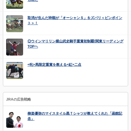
取消が生んだ枠順が「オーシャンＳ」をズバリ＜ピンポイン
ト＞！
◎ウインマリリン横山武史騎手重賞初制覇!関東リーディング
TOPヘ
<牝>馬限定重賞を教える<紅>二点
JRAの広告戦略
柳楽優弥のマイスタイル黒Ｔシャツが教えてくれた「函館記
念」