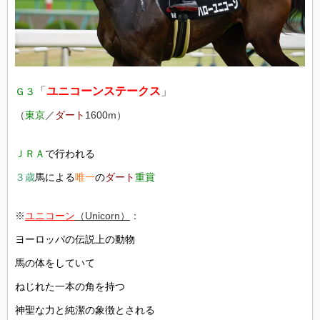
「
ユニコーンステークス
」
Ｇ３
（
東京
／
ダート
1600m）
ＪＲＡ
で行われる
３歳
馬による
唯一
の
ダート
重賞
※
ユニコーン
（Unicorn）
：
ヨーロッパの伝説上の動物
馬の体をしていて
ねじれた一本の角を持つ
神聖な力と純潔の象徴とされる