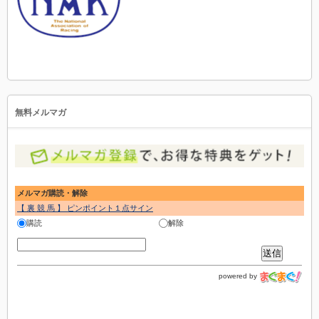
無料メルマガ
メルマガ購読・解除
【 裏 競 馬 】 ピンポイント１点サイン
購読
解除
powered by