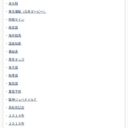
未分類
東京優駿（日本ダービー）
枠順サイン
桜花賞
海外競馬
温故知新
番組表
異常オッズ
皐月賞
秋華賞
菊花賞
重賞予想
阪神ジュベナイルＦ
高松宮記念
２０１４年
２０１５年