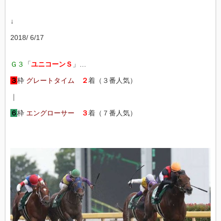
↓
2018/ 6/17
Ｇ３
「
ユニコーンＳ
」…
３
枠
グレートタイム
２
着（３番人気）
｜
６
枠
エングローサー
３
着（７番人気）