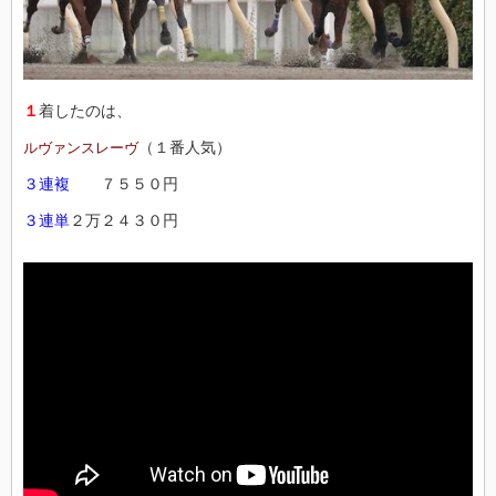
１
着したのは、
（１番人気）
ルヴァンスレーヴ
３連複
７５５０円
３連単
２万２４３０円