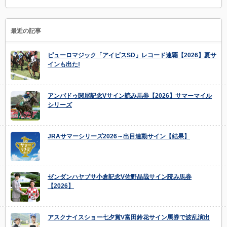
最近の記事
ピューロマジック「アイビスSD」レコード連覇【2026】夏サ
インも出た!
アンパドゥ関屋記念Vサイン読み馬券【2026】サマーマイル
シリーズ
JRAサマーシリーズ2026～出目連動サイン【結果】
ゼンダンハヤブサ小倉記念V佐野晶哉サイン読み馬券
【2026】
アスクナイスショー七夕賞V富田鈴花サイン馬券で波乱演出