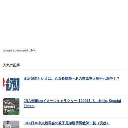
google sponsored LINK
人気の記事
金沢競馬といえば…八百長疑惑～あの吉原寛人騎手も渦中！？
JRA年間cmイメージキャラクター【2026】も…Hello, Special
Times.
JRA日本中央競馬会の親子兄弟騎手調教師一覧（現役）