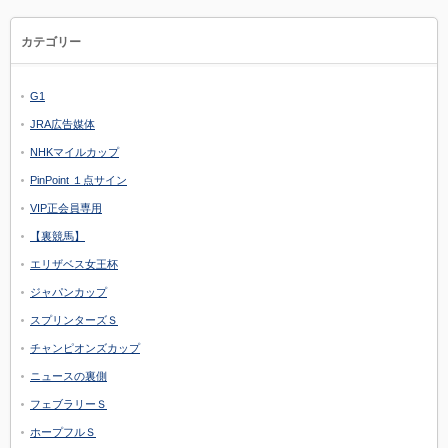
カテゴリー
G1
JRA広告媒体
NHKマイルカップ
PinPoint １点サイン
VIP正会員専用
【裏競馬】
エリザベス女王杯
ジャパンカップ
スプリンターズＳ
チャンピオンズカップ
ニュースの裏側
フェブラリーＳ
ホープフルＳ