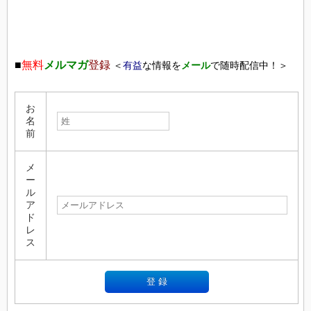
■
無料
メルマガ
登録
＜
有益
な情報を
メール
で随時配信中！＞
お
名
前
メ
ー
ル
ア
ド
レ
ス