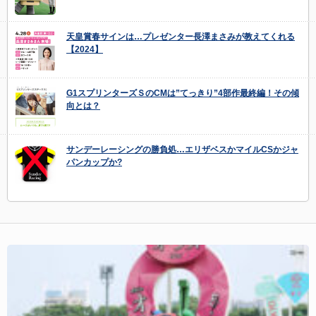
天皇賞春サインは…プレゼンター長澤まさみが教えてくれる
【2024】
G1スプリンターズＳのCMは”てっきり”4部作最終編！その傾
向とは？
サンデーレーシングの勝負処…エリザベスかマイルCSかジャ
パンカップか?