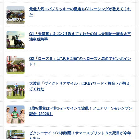
最低人気コパノリッキーの激走もG1レーシングが教えてくれ
た
G1「天皇賞」をズバリ教えてくれたのは…天間昭一厩舎＆三
浦皇成騎手
G2「ローズＳ」は”ある２頭”の＜ローズ＞馬名でピンポイン
ト！
大波乱「ヴィクトリアマイル」はKEYワード＜舞台＞が教え
てくれた
3歳W重賞は＜枠1-2＞サインで波乱！フェアリーS＆シンザン
記念【2026】
ピクシーナイトG1初制覇！サマースプリントＳの死目が今年
も出た