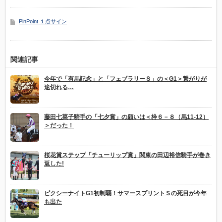
PinPoint １点サイン
関連記事
今年で「有馬記念」と「フェブラリーＳ」の＜G1＞繋がりが
途切れる…
藤田七菜子騎手の「七夕賞」の願いは＜枠６－８（馬11-12）
＞だった！
桜花賞ステップ「チューリップ賞」関東の田辺裕信騎手が巻き
返した!
ピクシーナイトG1初制覇！サマースプリントＳの死目が今年
も出た