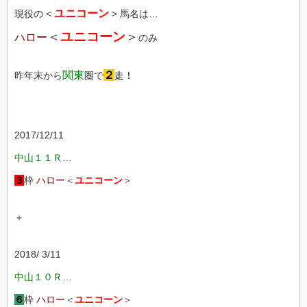
＜
ユニコーン
＞
現役の
馬名は…
＜
ユニコーン
＞
ハロー
のみ
関東
２
昨年末から
圏で
走！
2017/12/11
中山１１Ｒ
…
３
枠
ハロー
＜
ユニコーン
＞
＋
2018/ 3/11
中山１０Ｒ
…
６
枠
ハロー
＜
ユニコーン
＞