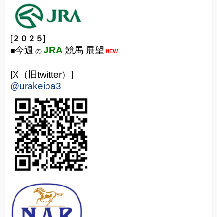
[
２０２５
]
今週
JRA
競馬 展望
■
の
NEW
[X（旧twitter）]
@urakeiba3