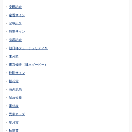
安田記念
定番サイン
宝塚記念
時事サイン
有馬記念
朝日杯フューチュリティＳ
未分類
東京優駿（日本ダービー）
枠順サイン
桜花賞
海外競馬
温故知新
番組表
異常オッズ
皐月賞
秋華賞