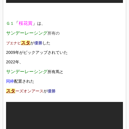
「
桜花賞
」
Ｇ１
は、
サンデーレーシング
所有の
スタ
が
優勝
した
ブエナビ
2009年がピックアップされていた
2022年、
サンデーレーシング
所有馬と
同枠
配置された
スタ
ーズオンアース
が
優勝