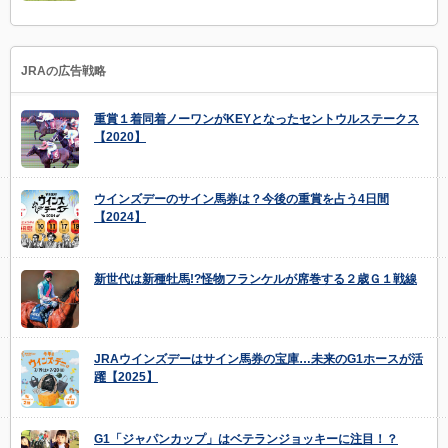
JRAの広告戦略
重賞１着同着ノーワンがKEYとなったセントウルステークス
【2020】
ウインズデーのサイン馬券は？今後の重賞を占う4日間
【2024】
新世代は新種牡馬!?怪物フランケルが席巻する２歳Ｇ１戦線
JRAウインズデーはサイン馬券の宝庫…未来のG1ホースが活
躍【2025】
G1「ジャパンカップ」はベテランジョッキーに注目！？