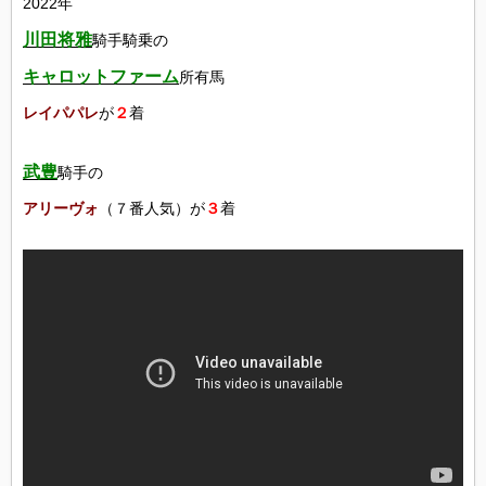
2022年
川田将雅
騎手騎乗の
キャロットファーム
所有馬
レイパパレ
が
２
着
武豊
騎手の
アリーヴォ
（７番人気）が
３
着