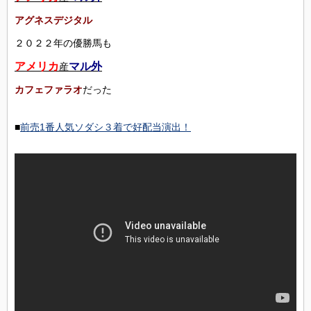
アグネスデジタル
２０２２年の優勝馬も
アメリカ
マル外
産
カフェファラオ
だった
■
前売1番人気ソダシ３着で好配当演出！