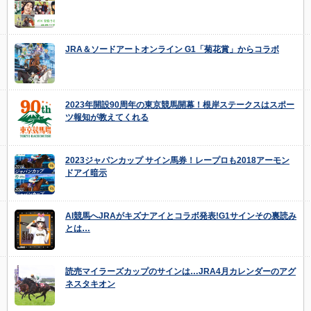
JRA＆ソードアートオンライン G1「菊花賞」からコラボ
2023年開設90周年の東京競馬開幕！根岸ステークスはスポー
ツ報知が教えてくれる
2023ジャパンカップ サイン馬券！レープロも2018アーモン
ドアイ暗示
AI競馬へJRAがキズナアイとコラボ発表!G1サインその裏読み
とは…
読売マイラーズカップのサインは…JRA4月カレンダーのアグ
ネスタキオン