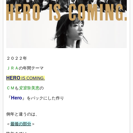
２０２２年
ＪＲＡ
の年間テーマ
HERO
IS COMING.
ＣＭ
も
安室
奈美恵
の
『
Hero
』
をバックにした作り
例年と違うのは、
＜
最後の部分
＞