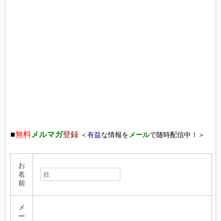
■
無料
メルマガ
登録
＜
有益
な情報を
メール
で随時配信中！＞
お
名
前
メ
ー