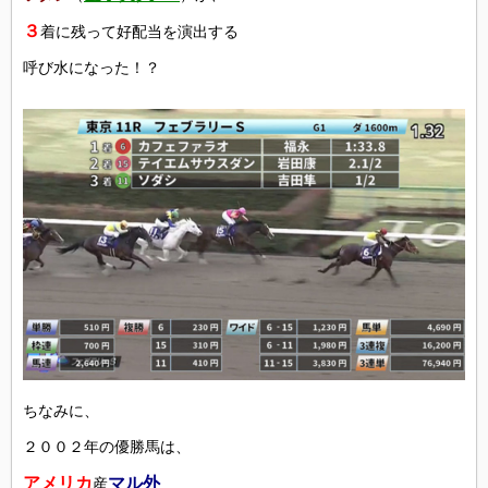
３
着に残って好配当を演出する
呼び水になった！？
ちなみに、
２００２年の優勝馬は、
アメリカ
マル外
産