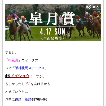
すると、
「
桜花賞
」ウィークの
Ｇ２
「
阪神牝馬ステークス
」
4
メイショウ
番
ミモザ
が、
もしかしたら”
穴
”をあけるかも
と見ていたら…
見事に
優勝
（
単勝
6870
円⑨）