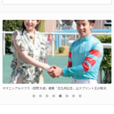
2019年G1戦線の出目は…オールブラックス譲りの全て黒（２枠）