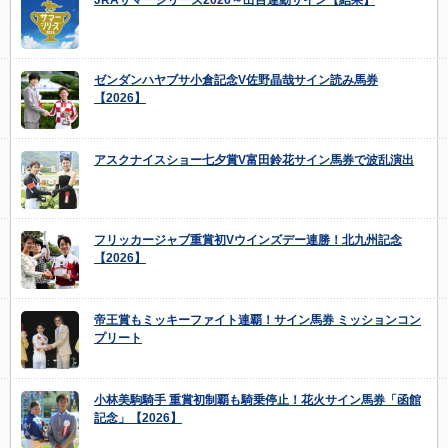
ゼンダンハヤブサ小倉記念V佐野晶哉サイン読み馬券
【2026】
アスクナイスショー七夕賞V富田鈴花サイン馬券で波乱演出
フリッカージャブ重賞初Vウインズデー連勝！北九州記念
【2026】
帝王賞もミッキーファイト連覇！サイン馬券 ミッションコン
プリート
小林美駒騎手 重賞初制覇も騎乗停止！花火サイン馬券「函館
記念」【2026】