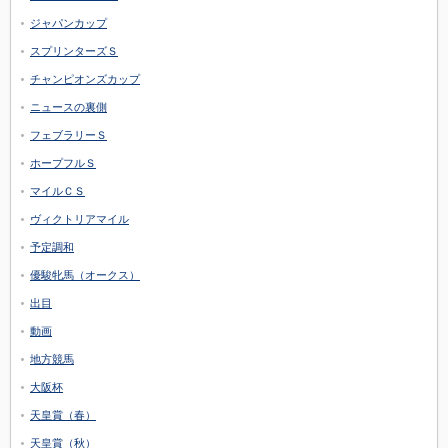
ジャパンカップ
スプリンターズＳ
チャンピオンズカップ
ニュースの裏側
フェブラリーＳ
ホープフルＳ
マイルＣＳ
ヴィクトリアマイル
予定調和
優駿牝馬（オークス）
出目
動画
地方競馬
大阪杯
天皇賞（春）
天皇賞（秋）