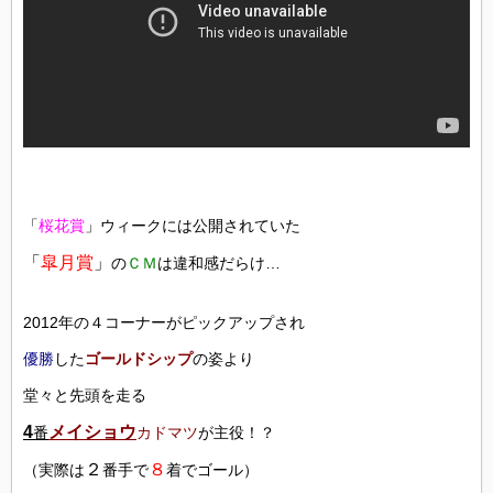
「
桜花賞
」ウィークには公開されていた
「
皐月賞
」
の
ＣＭ
は違和感だらけ…
2012年の４コーナーがピックアップされ
優勝
した
ゴールドシップ
の姿より
堂々と先頭を走る
4
メイショウ
番
カドマツ
が主役！？
２
８
（実際は
番手で
着でゴール）