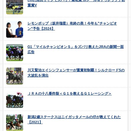
重賞V
レモンポップ（坂井瑠星）有終の美！今年も”チャンピオ
ン”予告【2024】
G1「マイルチャンピオンＳ」をズバリ教えたJRAの新聞一面
広告
川又賢治エイシンフェンサーが重賞初制覇！シルクロードSの
大波乱を演出
ＪＲＡの十八番炸裂＜Ｇ１を教えるＧ１レーシング＞
新潟2歳ステークスはニイガッタメールの仔が教えてくれた
【2021】