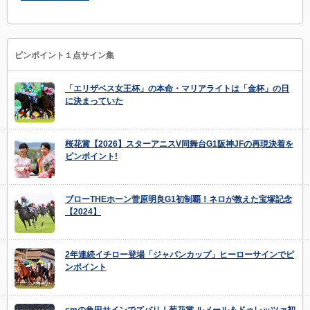
ピンポイント１点サイン集
「エリザベス女王杯」の本命・マリアライトは「金杯」の日
に決まっていた
桜花賞【2026】スターアニスV同舞台G1阪神JFの再現決着を
ピンポイント!
ブローTHEホーン菅原明良G1初制覇！ネロが教えた宝塚記念
【2024】
2年連続イチロー登場「ジャパンカップ」ヒーローサインでピ
ンポイント
cmの角田サインでズバリ！菊花賞 ルメール＆ドゥレッツァ初