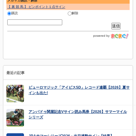
メルマガ購読・解除
【 裏 競 馬 】 ピンポイント１点サイン
購読
解除
powered by
最近の記事
ピューロマジック「アイビスSD」レコード連覇【2026】夏サ
インも出た!
アンパドゥ関屋記念Vサイン読み馬券【2026】サマーマイル
シリーズ
JRAサマーシリーズ2026～出目連動サイン【結果】