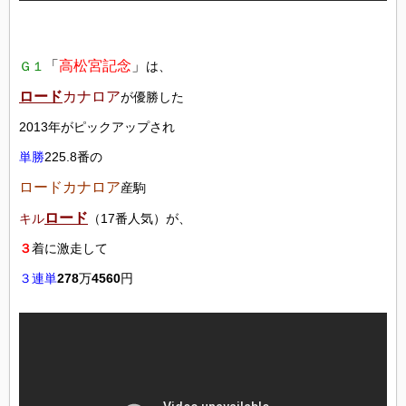
「
高松宮記念
」
Ｇ１
は、
ロード
カナロア
が優勝した
2013年がピックアップされ
単勝
225.8番の
ロードカナロア
産駒
ロード
キル
（17番人気）が、
３
着に激走して
３連単
278
万
4560
円