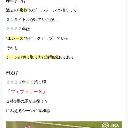
昨年までは
過去の”
複数
”のゴールシーンと相まって
Ｇ１
タイトルが出ていたが…
２０２２年は、
”
１
レース
”をピックアップしている
それも
シーンの切り取り方に違和感
ありあり
例えば、
２０２２年
Ｇ１
第１弾
「
フェブラリーＳ
」
２枠3番の馬が主役！？
にみえるシーンに違和感