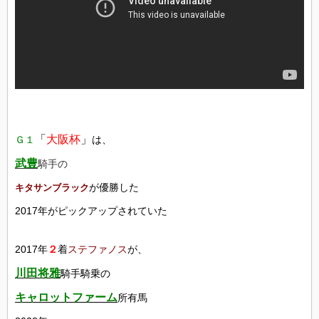
「
大阪杯
」
Ｇ１
は、
武豊
騎手の
が優勝した
キタサンブラック
2017年がピックアップされていた
2017年
２
着
ステファノス
が、
川田将雅
騎手騎乗の
キャロットファーム
所有馬