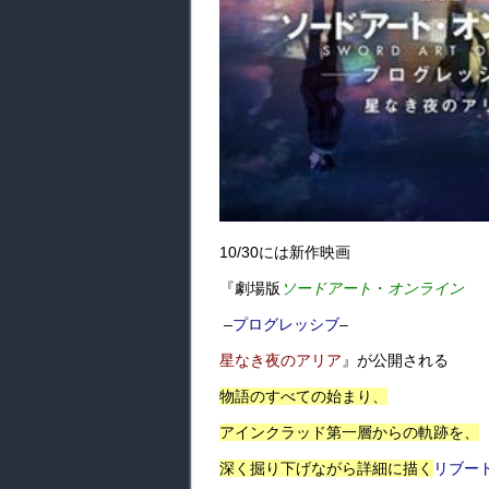
10/30には
新作映画
『劇場版
ソードアート
・
オンライン
–
プログレッシブ
–
星なき夜のアリア
』が公開される
物語のすべての始まり、
アインクラッド第一層からの軌跡を、
深く掘り下げながら詳細に描く
リブー