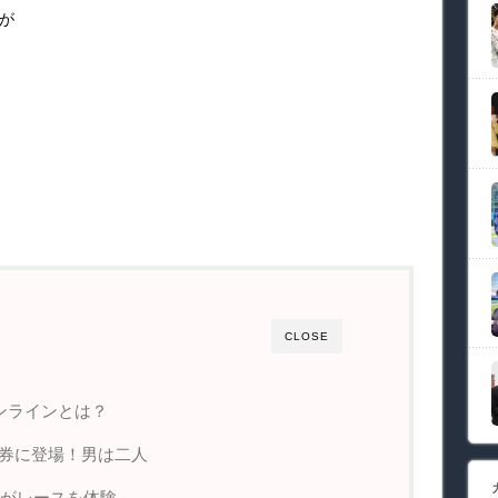
が
CLOSE
ンラインとは？
馬券に登場！男は二人
erがレースを体験