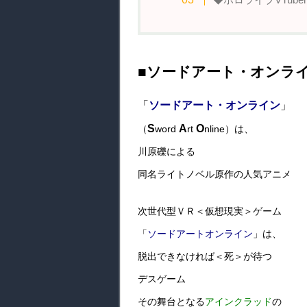
■ソードアート・オンラ
「
ソードアート・オンライン
」
S
A
O
（
word
rt
nline）は、
川原礫による
同名ライトノベル原作の
人気アニメ
次世代型ＶＲ＜仮想現実＞ゲーム
「
ソードアートオンライン
」は、
脱出できなければ＜死＞が待つ
デスゲーム
その舞台となる
アインクラッド
の