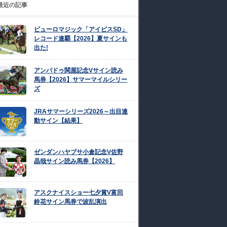
最近の記事
ピューロマジック「アイビスSD」
レコード連覇【2026】夏サインも
出た!
アンパドゥ関屋記念Vサイン読み
馬券【2026】サマーマイルシリー
ズ
JRAサマーシリーズ2026～出目連
動サイン【結果】
ゼンダンハヤブサ小倉記念V佐野
晶哉サイン読み馬券【2026】
アスクナイスショー七夕賞V富田
鈴花サイン馬券で波乱演出