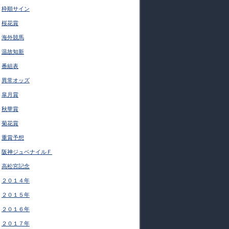
枠順サイン
桜花賞
海外競馬
温故知新
番組表
異常オッズ
皐月賞
秋華賞
菊花賞
重賞予想
阪神ジュベナイルＦ
高松宮記念
２０１４年
２０１５年
２０１６年
２０１７年