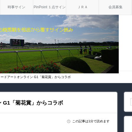
時事サイン
PinPoint １点サイン
ＪＲＡ
会員募集
ソードアートオンライン G1「菊花賞」からコラボ
 G1「菊花賞」からコラボ
この記事は1分で読めます