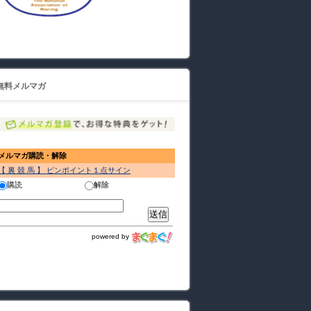
無料メルマガ
メルマガ購読・解除
【 裏 競 馬 】 ピンポイント１点サイン
購読
解除
powered by