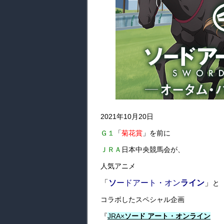
2021年10月20日
Ｇ１
「
菊花賞
」を前に
ＪＲＡ
日本中央競馬会が、
人気アニメ
「
ソ
ードアート・オン
ライン
」
と
コラボしたスペシャル企画
『
JRA×
ソード アート・オンライン