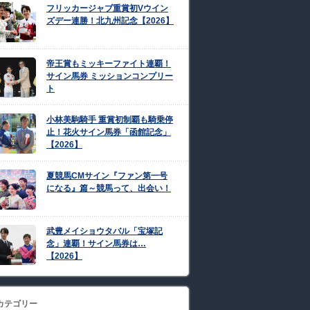
フリッカージャブ重賞初Vウイン
ズデー連勝！北九州記念【2026】
帝王賞もミッキーファイト連覇！
サイン馬券 ミッションコンプリー
ト
小林美駒騎手 重賞初制覇も騎乗停
止！花火サイン馬券「函館記念」
【2026】
夏競馬CMサイン『ファン第一号
になる』篇～競馬って、出会い！
武豊メイショウタバル「宝塚記
念」連覇！サイン馬券は…
【2026】
カテゴリー