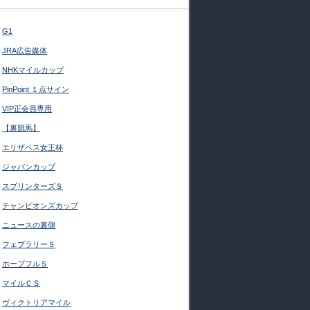
G1
JRA広告媒体
NHKマイルカップ
PinPoint １点サイン
VIP正会員専用
【裏競馬】
エリザベス女王杯
ジャパンカップ
スプリンターズＳ
チャンピオンズカップ
ニュースの裏側
フェブラリーＳ
ホープフルＳ
マイルＣＳ
ヴィクトリアマイル