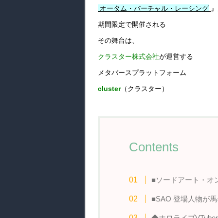
オータム・バーチャル・レーシング
』
期間限定で開催される
その舞台は、
クラスター株式会社
が運営する
メタバースプラットフォーム
cluster
（クラスター）
Contents
■ソードアート・オ
■SAO 登場人物が
◆ホロライブVTub