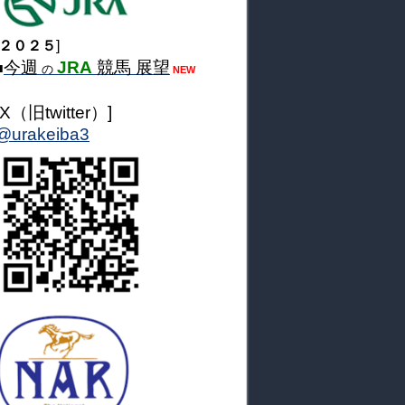
２０２５
]
今週
JRA
競馬 展望
■
の
NEW
[X（旧twitter）]
@urakeiba3