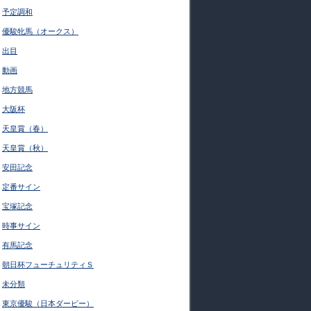
予定調和
優駿牝馬（オークス）
出目
動画
地方競馬
大阪杯
天皇賞（春）
天皇賞（秋）
安田記念
定番サイン
宝塚記念
時事サイン
有馬記念
朝日杯フューチュリティＳ
未分類
東京優駿（日本ダービー）