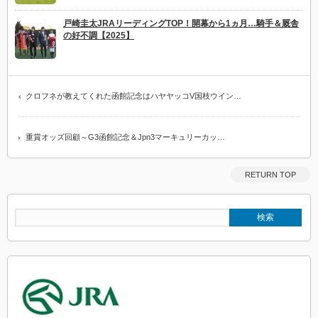
戸崎圭太JRAリーディングTOP！開幕から1ヵ月…騎手＆厩舎
の好不調【2025】
クロフネが教えてくれた函館記念はハヤヤッコV国枝ウイン…
重賞オッズ回顧～G3函館記念＆Jpn3マーキュリーカッ…
RETURN TOP