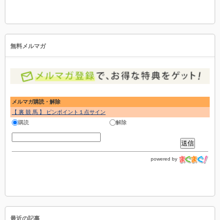
無料メルマガ
メルマガ購読・解除
【 裏 競 馬 】 ピンポイント１点サイン
購読
解除
powered by
最近の記事