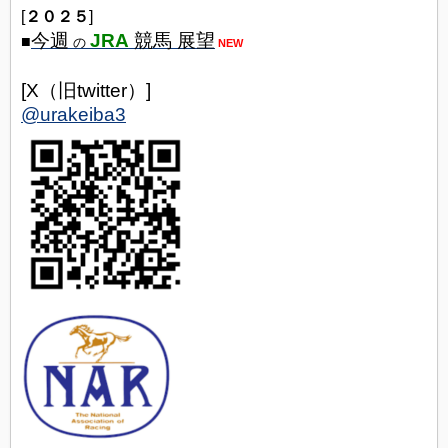
[
２０２５
]
今週
JRA
競馬 展望
■
の
NEW
[X（旧twitter）]
@urakeiba3