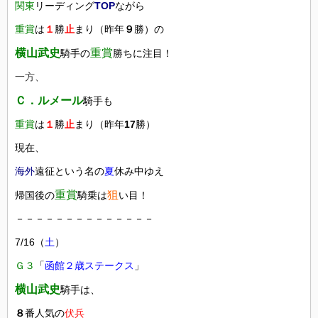
関東
リーディング
TOP
ながら
重賞
は
１
勝
止
まり（昨年
９
勝）の
横山武史
重賞
騎手の
勝ちに注目！
一方、
Ｃ．ルメール
騎手も
重賞
は
１
勝
止
まり（昨年
17
勝）
現在、
海外
遠征という名の
夏
休み中ゆえ
重賞
狙
帰国後の
騎乗は
い目！
－－－－－－－－－－－－－－
7/16（
土
）
Ｇ３
「
函館２歳ステークス
」
横山武史
騎手は、
８
番人気の
伏兵