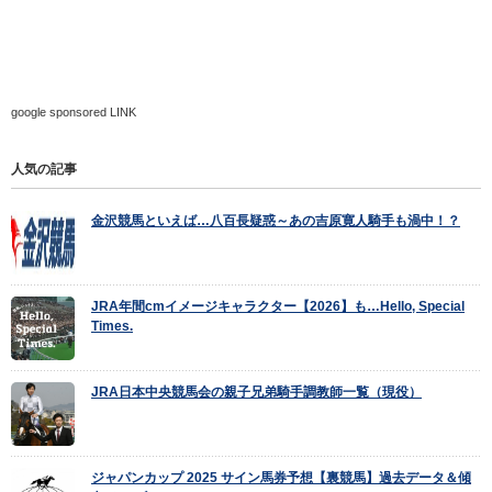
google sponsored LINK
人気の記事
金沢競馬といえば…八百長疑惑～あの吉原寛人騎手も渦中！？
JRA年間cmイメージキャラクター【2026】も…Hello, Special
Times.
JRA日本中央競馬会の親子兄弟騎手調教師一覧（現役）
ジャパンカップ 2025 サイン馬券予想【裏競馬】過去データ＆傾