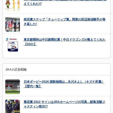
えてくれた!?
桜花賞ステップ「チューリップ賞」関東の田辺裕信騎手が巻
き返した!
東京新聞杯は中日新聞社賞！中日ドラゴンズが教えてくれた
【2021】
JRAの広告戦略
日本ダービー2026 国歌独唱は…氷川きよし（キズナ所属）
【歴代一覧】
菊花賞 2022 サインはJRAホームページの写真…鮫島克駿ジ
ャスティン暗示!?