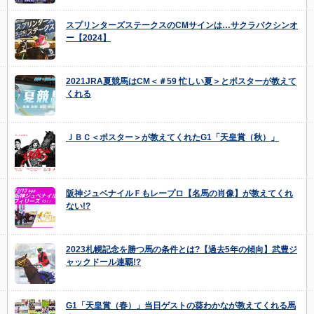
スプリンターズステークスのCMサインは…サクラバクシンオ
ー【2024】
2021JRA夏競馬はCM＜＃59 忙しい夏＞とポスターが教えて
くれる
ＪＢＣ＜ポスター＞が教えてくれたG1「天皇賞（秋）」
阪神ジュベナイルＦもレープロ【名馬の肖像】が教えてくれ
ない!?
2023札幌記念を勝つ馬の条件とは?【過去5年の傾向】武豊ジ
ャックドール連覇!?
G1「天皇賞（春）」当日ゲストの葵わかなが教えてくれる馬