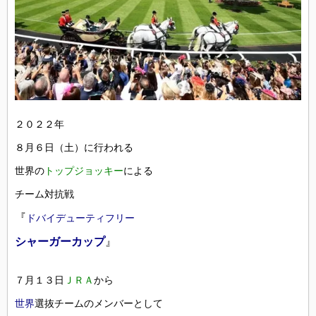
２０２２年
８月６日（土）に行われる
世界の
トップジョッキー
による
チーム対抗戦
『
ドバイデューティフリー
シャーガーカップ
』
７月１３日
ＪＲＡ
から
世界
選抜チームのメンバーとして