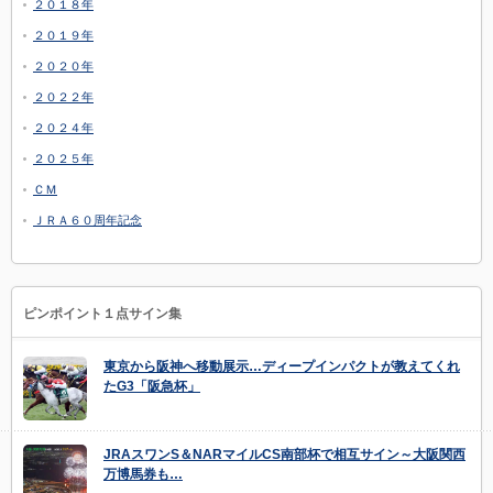
２０１８年
２０１９年
２０２０年
２０２２年
２０２４年
２０２５年
ＣＭ
ＪＲＡ６０周年記念
ピンポイント１点サイン集
東京から阪神へ移動展示…ディープインパクトが教えてくれ
たG3「阪急杯」
JRAスワンS＆NARマイルCS南部杯で相互サイン～大阪関西
万博馬券も…