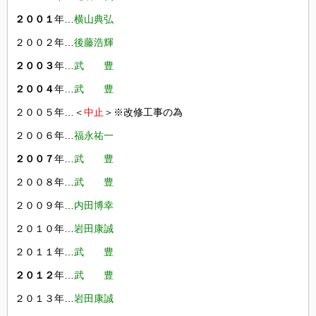
２００１
年…
横山典弘
２００２年…
後藤浩輝
２００３
年…
武 豊
２００４
年…
武 豊
２００５年…＜
中止
＞※改修工事の為
２００６年…
福永祐一
２００７
年…
武 豊
２００８年…
武 豊
２００９年…
内田博幸
２０１０年…
岩田康誠
２０１１年…
武 豊
２０１２
年…
武 豊
２０１３年…
岩田康誠