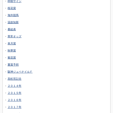
枠順サイン
桜花賞
海外競馬
温故知新
番組表
異常オッズ
皐月賞
秋華賞
菊花賞
重賞予想
阪神ジュベナイルＦ
高松宮記念
２０１４年
２０１５年
２０１６年
２０１７年