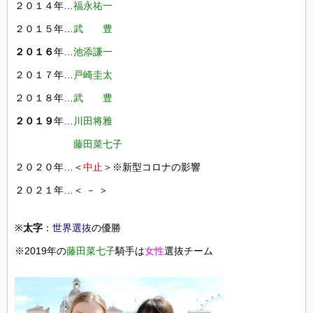
２０１４年…
福永祐一
２０１５年…
武 豊
２０１６
年…
池添謙一
２０１７年…
戸崎圭太
２０１８年…
武 豊
２０１９
年…
川田将雅
藤田菜七子
２０２０年…＜
中止
＞※新型コロナの影響
２０２１年…＜ － ＞
※
太字
：
世界選抜
の優勝
※2019年の
藤田菜七子
騎手は
女性
選抜チーム