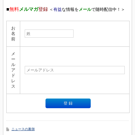
■
無料
メルマガ
登録
＜
有益
な情報を
メール
で随時配信中！＞
お
名
前
メ
ー
ル
ア
ド
レ
ス
ニュースの裏側