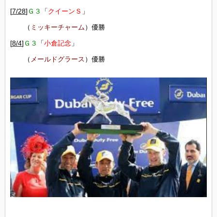
[
7/28
]
Ｇ３
「
クイーンＳ
」
（
ミッキーチャーム
）優勝
[
8/4
]
Ｇ３
「
小倉記念
」
（
メールドグラース
）優勝