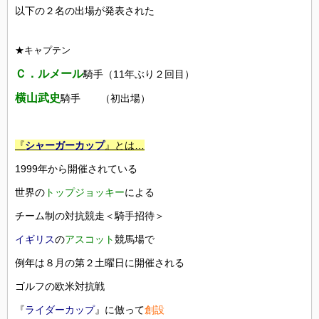
以下の２名の出場が発表された
★キャプテン
Ｃ．ルメール
騎手（11年ぶり２回目）
横山武史
騎手 （初出場）
『
シャーガーカップ
』とは…
1999年から開催されている
世界の
トップジョッキー
による
チーム制の対抗競走＜騎手招待＞
イギリス
の
アスコット
競馬場で
例年は８月の第２土曜日に開催される
ゴルフの欧米対抗戦
『
ライダーカップ
』に倣って
創設