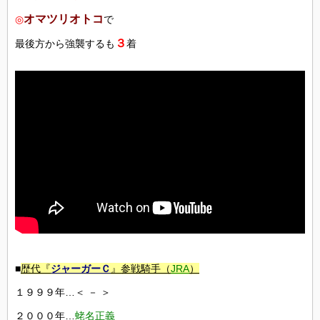
オマツリオトコ
◎
で
３
最後方から強襲するも
着
■
歴代『
ジャーガーＣ
』参戦騎手（
JRA
）
１９９９年…＜ － ＞
２０００年…
蛯名正義