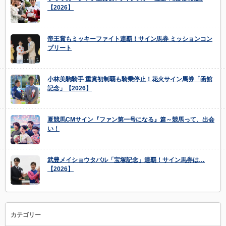
【2026】
帝王賞もミッキーファイト連覇！サイン馬券 ミッションコン
プリート
小林美駒騎手 重賞初制覇も騎乗停止！花火サイン馬券「函館
記念」【2026】
夏競馬CMサイン『ファン第一号になる』篇～競馬って、出会
い！
武豊メイショウタバル「宝塚記念」連覇！サイン馬券は…
【2026】
カテゴリー