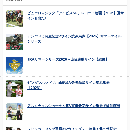
ピューロマジック「アイビスSD」レコード連覇【2026】夏サ
インも出た!
アンパドゥ関屋記念Vサイン読み馬券【2026】サマーマイル
シリーズ
JRAサマーシリーズ2026～出目連動サイン【結果】
ゼンダンハヤブサ小倉記念V佐野晶哉サイン読み馬券
【2026】
アスクナイスショー七夕賞V富田鈴花サイン馬券で波乱演出
フリッカージャブ重賞初Vウインズデー連勝！北九州記念