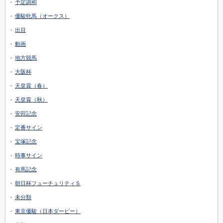
予定調和
優駿牝馬（オークス）
出目
動画
地方競馬
大阪杯
天皇賞（春）
天皇賞（秋）
安田記念
定番サイン
宝塚記念
時事サイン
有馬記念
朝日杯フューチュリティＳ
未分類
東京優駿（日本ダービー）