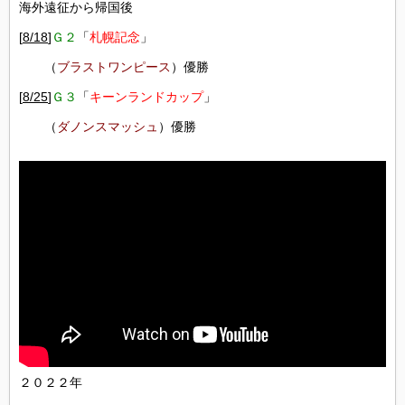
海外遠征から帰国後
[
8/18
]
Ｇ２
「
札幌記念
」
（
ブラストワンピース
）優勝
[
8/25
]
Ｇ３
「
キーンランドカップ
」
（
ダノンスマッシュ
）優勝
２０２２年