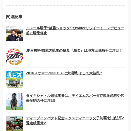
関連記事
ルメール騎手”後藤ショック”でtwitterリツイート！？デビュー
前に騎乗停止
JRA初開催!地方競馬の祭典『JBC』は地方出身騎手に注目！
2016＜サマー2000Ｓ＞は大混戦!そして大波乱?
タイキシャトル追悼馬券は…テイエムスパーダ!?現役産駒や代
表産駒の仔に注目!
ディープインパクト記念～タスティエーラ父子制覇!松山弘平2
週連続重賞V