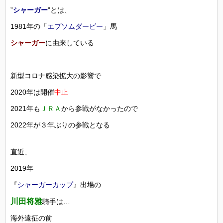
”
シャーガー
”とは、
1981年の「
エプソムダービー
」馬
シャーガー
に由来している
新型コロナ感染拡大の影響で
2020年は開催
中止
2021年も
ＪＲＡ
から参戦がなかったので
2022年が３年ぶりの参戦となる
直近、
2019年
『
シャーガーカップ
』出場の
川田将雅
騎手は…
海外遠征の前