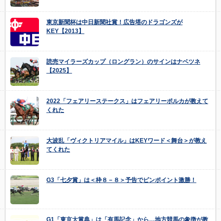
東京新聞杯は中日新聞社賞！広告塔のドラゴンズが
KEY【2013】
読売マイラーズカップ（ロングラン）のサインはナベツネ
【2025】
2022「フェアリーステークス」はフェアリーポルカが教えて
くれた
大波乱「ヴィクトリアマイル」はKEYワード＜舞台＞が教え
てくれた
G3「七夕賞」は＜枠８－８＞予告でピンポイント激勝！
G1「東京大賞典」は「有馬記念」から…地方競馬の象徴が教