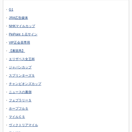
G1
JRA広告媒体
NHKマイルカップ
PinPoint １点サイン
VIP正会員専用
【裏競馬】
エリザベス女王杯
ジャパンカップ
スプリンターズＳ
チャンピオンズカップ
ニュースの裏側
フェブラリーＳ
ホープフルＳ
マイルＣＳ
ヴィクトリアマイル