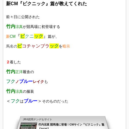
新CM『ピクニック』篇が教えてくれた
前々日に公開された
竹内
涼真
が
競馬場に初登場する
『
ピ
クニ
ック
』
新
CM
篇が、
ピ
コチャンブラ
ック
馬名の
を
暗示
２
着した
竹内
正洋
厩舎の
フク
ブルー
も
ノ
レイク
竹内
涼真
の服装
＜
フク
ブルー
＞
は
そのものだった
JRA競馬ナンデもサイト
竹内涼真 競馬場に登場！CMサイン『ピクニック』篇
【2025】