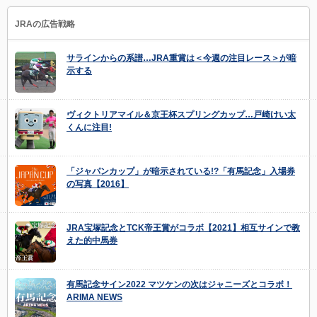
JRAの広告戦略
サラインからの系譜…JRA重賞は＜今週の注目レース＞が暗
示する
ヴィクトリアマイル＆京王杯スプリングカップ…戸崎けい太
くんに注目!
「ジャパンカップ」が暗示されている!?「有馬記念」入場券
の写真【2016】
JRA宝塚記念とTCK帝王賞がコラボ【2021】相互サインで教
えた的中馬券
有馬記念サイン2022 マツケンの次はジャニーズとコラボ！
ARIMA NEWS