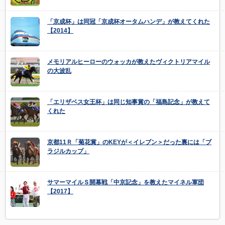
「京成杯」は同冠「京成杯オータムハンデ」が教えてくれた
【2014】
メモリアルヒーローのウォッカが教えたヴィクトリアマイル
の大波乱
「エリザベス女王杯」は同じ知事賞の「福島記念」が教えて
くれた
京都11Ｒ「菊花賞」のKEYが＜イレブン＞だった裏には「ブ
ラジルカップ」
サマーマイルＳ開幕戦「中京記念」を教えたマイネル軍団
【2017】