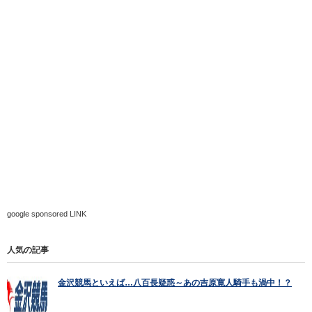
google sponsored LINK
人気の記事
金沢競馬といえば…八百長疑惑～あの吉原寛人騎手も渦中！？