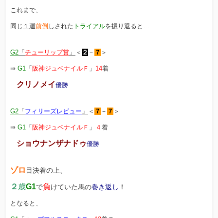
これまで、
同じ
１週
前倒
し
された
トライアル
を振り返ると…
G2
「
チューリップ賞
」
＜
２
－
７
＞
⇒
G1
「
阪神ジュベナイルＦ
」
14
着
クリノメイ
優勝
G2
「
フィリーズレビュー
」
＜
７
－
７
＞
⇒
G1
「
阪神ジュベナイルＦ
」
４
着
ショウナンザナドゥ
優勝
ゾロ
目決着の上、
２
歳
G1
負
で
けていた馬の
巻き返し
！
となると、