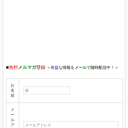
■
無料
メルマガ
登録
＜
有益
な情報を
メール
で随時配信中！＞
お
名
前
メ
ー
ル
ア