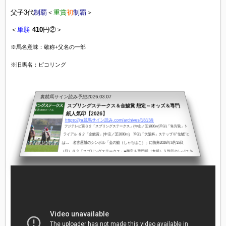
父子3代
制覇
＜
重賞
初
制覇
＞
＜
単勝
410
円②＞
※馬名意味：敬称+父名の一部
※旧馬名：ピコリング
裏競馬サイン読み予想
2026.03.07
スプリングステークス＆金鯱賞 想定～オッズ＆専門
紙人気印【2026】
https://jra競馬サイン読み.com/archives/18139
フジテレビ賞Ｇ２「スプリングステークス」(中山／芝1800m)※G1「皐月賞」ト
ライアル Ｇ２「金鯱賞」(中京／芝2000m) ※G1「大阪杯」ステップ※”金鯱”と
は… 名古屋城のシンボル「金の鯱（しゃちほこ）」に由来2026年3月15日
（日）Ｇ２「スプリングステークス」■想定＆専門紙（本紙）人気印クレパスキ
ュラー 黄昏のような。青い光を放つ水晶からルメール ◎◎◎◎〇〇〇▲アス
クエジンバラ 英国の地名岩田康誠 ◎◎〇〇〇▲△△ミスターライト 理想の人
大野拓弥 ◎◎〇△△△△サウンドムーブ 感動させる団野大成 〇▲△△△△
△△サノノグレーター 馬主...