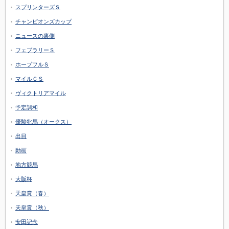
スプリンターズＳ
チャンピオンズカップ
ニュースの裏側
フェブラリーＳ
ホープフルＳ
マイルＣＳ
ヴィクトリアマイル
予定調和
優駿牝馬（オークス）
出目
動画
地方競馬
大阪杯
天皇賞（春）
天皇賞（秋）
安田記念