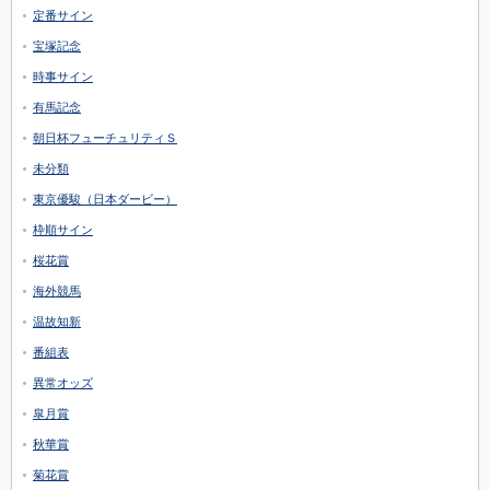
定番サイン
宝塚記念
時事サイン
有馬記念
朝日杯フューチュリティＳ
未分類
東京優駿（日本ダービー）
枠順サイン
桜花賞
海外競馬
温故知新
番組表
異常オッズ
皐月賞
秋華賞
菊花賞