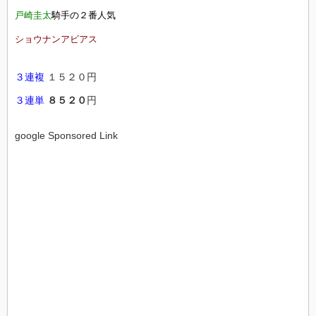
戸崎圭太
騎手の２番人気
ショウナンアビアス
３連複
１５２０円
３連単
８５２０
円
google Sponsored Link