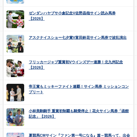
ゼンダンハヤブサ小倉記念V佐野晶哉サイン読み馬券
【2026】
アスクナイスショー七夕賞V富田鈴花サイン馬券で波乱演出
フリッカージャブ重賞初Vウインズデー連勝！北九州記念
【2026】
帝王賞もミッキーファイト連覇！サイン馬券 ミッションコン
プリート
小林美駒騎手 重賞初制覇も騎乗停止！花火サイン馬券「函館
記念」【2026】
夏競馬CMサイン『ファン第一号になる』篇～競馬って、出会