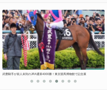
武豊騎手が前人未到のJRA通算4000勝！東京競馬博物館で記念展