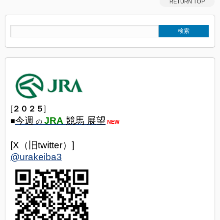
RETURN TOP
[
２０２５
]
今週
JRA
競馬 展望
■
の
NEW
[X（旧twitter）]
@urakeiba3