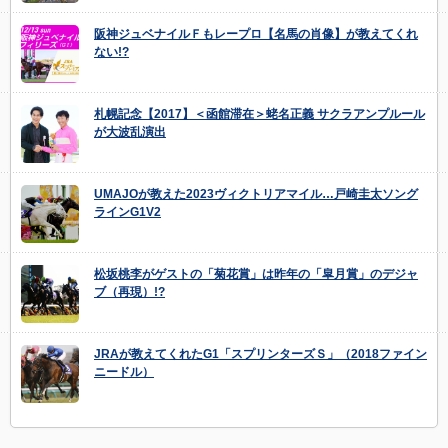
阪神ジュベナイルＦもレープロ【名馬の肖像】が教えてくれ
ない!?
札幌記念【2017】＜函館滞在＞蛯名正義 サクラアンプルール
が大波乱演出
UMAJOが教えた2023ヴィクトリアマイル…戸崎圭太ソング
ラインG1V2
松坂桃李がゲストの「菊花賞」は昨年の「皐月賞」のデジャ
ブ（再現）!?
JRAが教えてくれたG1「スプリンターズＳ」（2018ファイン
ニードル）