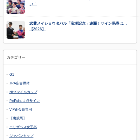
い！
武豊メイショウタバル「宝塚記念」連覇！サイン馬券は…
【2026】
カテゴリー
G1
JRA広告媒体
NHKマイルカップ
PinPoint １点サイン
VIP正会員専用
【裏競馬】
エリザベス女王杯
ジャパンカップ