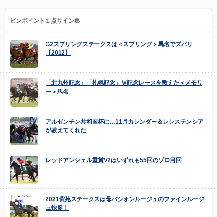
ピンポイント１点サイン集
G2スプリングステークスは＜スプリング＞馬名でズバリ
【2012】
「北九州記念」「札幌記念」Ｗ記念レースを教えた＜メモリ
ー＞馬名
アルゼンチン共和国杯は…11月カレンダー＆レシステンシア
が教えてくれた
レッドアンシェル重賞V2はいずれも55回のゾロ目回
2021紫苑ステークスは母パシオンルージュのファインルージ
ュ快勝！