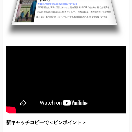
https://tomocity.com/keiba/?p=833
2025年 新たにJRAの”顔”に加わった 竹内涼真 第1弾CM『始まり』篇では 長澤ま
さみに 競馬場に誘われるも拒否 かくして、 竹内涼真は、 裏方的なサインの発信
源へ G1「高松宮記念」から テレビでもお披露目される 第２弾CM『ピクニ
新キャッチコピーで＜ピンポイント＞