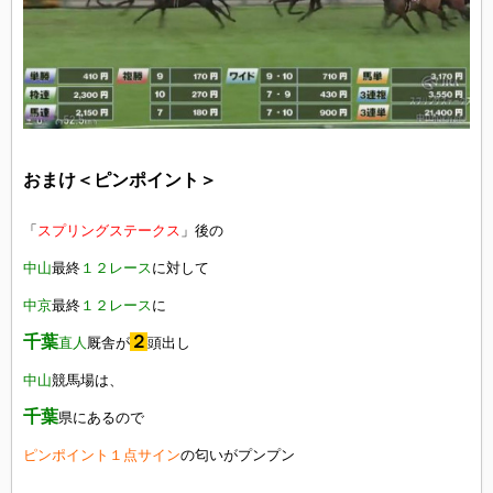
おまけ＜ピンポイント＞
「
スプリングステークス
」後の
中山
最終
１２レース
に対して
中京
最終
１２レース
に
千葉
２
直人
厩舎が
頭出し
中山
競馬場は、
千葉
県にあるので
ピンポイント１点サイン
の匂いがプンプン