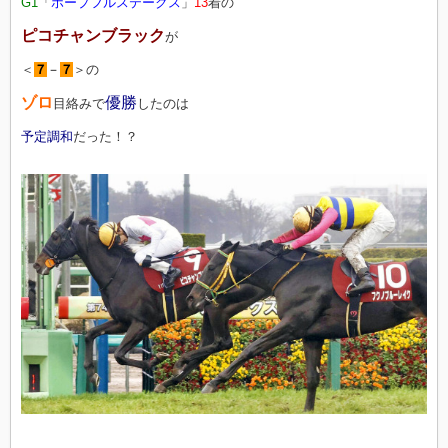
G1
「
ホープフルステークス
」
13
着の
ピコチャンブラック
が
＜
７
－
７
＞の
ゾロ
優勝
目絡みで
したのは
予定調和
だった！？