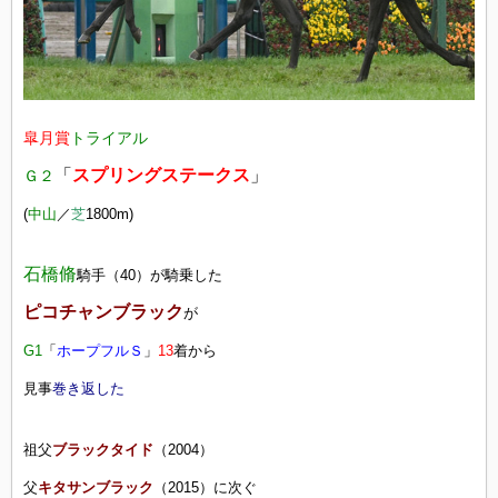
皐月賞
トライアル
「
スプリングステークス
」
Ｇ２
(
中山
／
芝
18
00m)
石橋脩
騎手（40）が騎乗した
ピコチャンブラック
が
G1
「
ホープフルＳ
」
13
着から
見事
巻き返した
祖父
ブラックタイド
（2004）
父
キタサンブラック
（2015）
に次ぐ