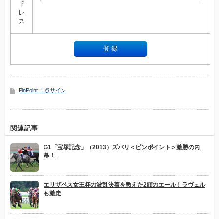
ド
レ
ス
PinPoint １点サイン
関連記事
G1「宝塚記念」（2013）ズバリ＜ピンポイント＞激勝の内
幕！
エリザベス女王杯の波乱決着を教えた2頭のエール！ラヴェル
も激走