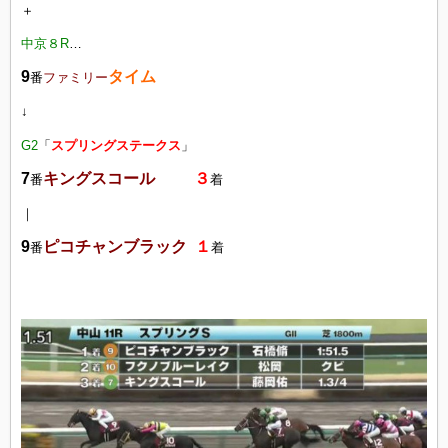
＋
中京８R
…
9
タイム
番
ファミリー
↓
G2
「
スプリングステークス
」
7
キングスコール
３
番
着
｜
9
ピコチャンブラック
１
番
着