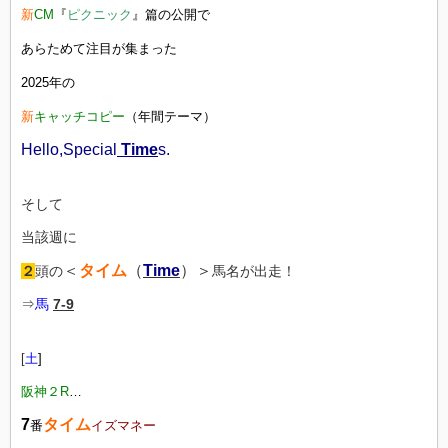
新
CM
『
ピクニック
』篇の公開で
あらためて注目が集まった
2025年の
新
キャッチコピー
（年間テーマ）
Hello,Special
Time
s.
そして
当該週に
＜
タイム
（
Time
）＞
２
頭の
馬名が出走！
⇒
馬
7-9
[
土
]
阪神２R
…
7
タイム
番
イズマネー