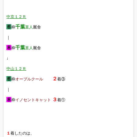
中京１２Ｒ
６
千葉
枠
直人
厩舎
｜
８
千葉
枠
直人
厩舎
↓
中山１２Ｒ
６
２
枠
オーブルクール
着③
｜
８
３
枠
イノセントキャット
着①
１
着したのは、