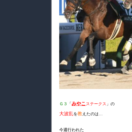
みやこ
Ｇ３
「
ステークス
」の
大波乱
教
を
えたのは…
今週行われた