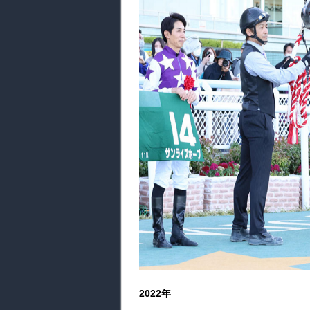
2022年