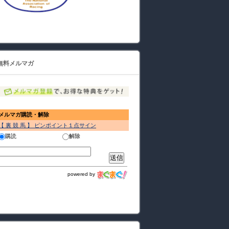
無料メルマガ
メルマガ購読・解除
【 裏 競 馬 】 ピンポイント１点サイン
購読
解除
powered by