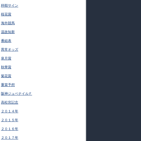
枠順サイン
桜花賞
海外競馬
温故知新
番組表
異常オッズ
皐月賞
秋華賞
菊花賞
重賞予想
阪神ジュベナイルＦ
高松宮記念
２０１４年
２０１５年
２０１６年
２０１７年