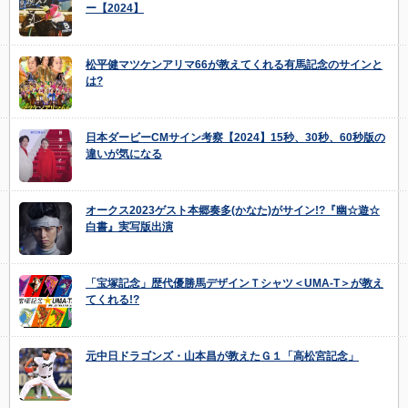
ー【2024】
松平健マツケンアリマ66が教えてくれる有馬記念のサインと
は?
日本ダービーCMサイン考察【2024】15秒、30秒、60秒版の
違いが気になる
オークス2023ゲスト本郷奏多(かなた)がサイン!?『幽☆遊☆
白書』実写版出演
「宝塚記念」歴代優勝馬デザインＴシャツ＜UMA-T＞が教え
てくれる!?
元中日ドラゴンズ・山本昌が教えたＧ１「高松宮記念」