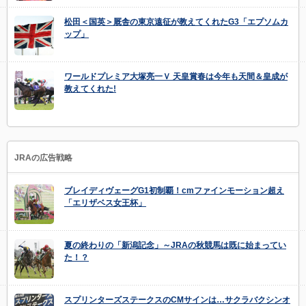
松田＜国英＞厩舎の東京遠征が教えてくれたG3「エプソムカ
ップ」
ワールドプレミア大塚亮一Ｖ 天皇賞春は今年も天間＆皇成が
教えてくれた!
JRAの広告戦略
ブレイディヴェーグG1初制覇！cmファインモーション超え
「エリザベス女王杯」
夏の終わりの「新潟記念」～JRAの秋競馬は既に始まってい
た！？
スプリンターズステークスのCMサインは…サクラバクシンオ