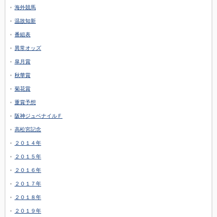
海外競馬
温故知新
番組表
異常オッズ
皐月賞
秋華賞
菊花賞
重賞予想
阪神ジュベナイルＦ
高松宮記念
２０１４年
２０１５年
２０１６年
２０１７年
２０１８年
２０１９年