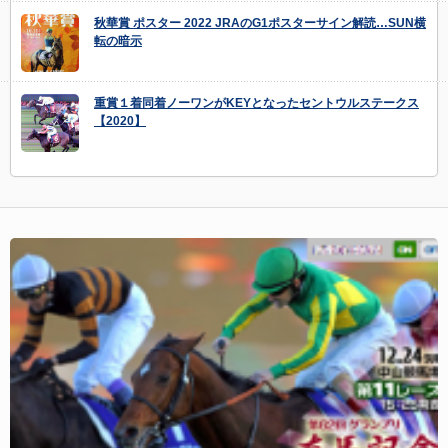
秋華賞 ポスター 2022 JRAのG1ポスターサイン解読…SUN横
転の暗示
重賞１着同着ノーワンがKEYとなったセントウルステークス
【2020】