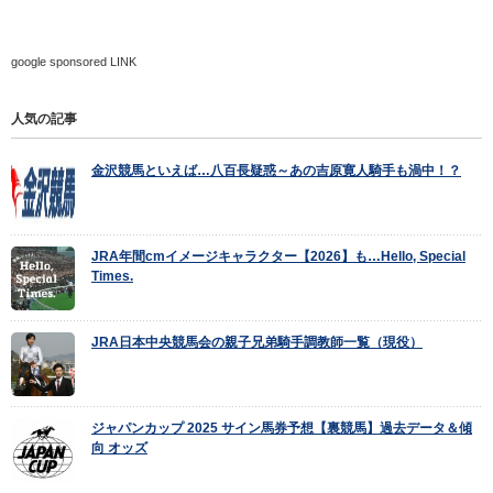
google sponsored LINK
人気の記事
金沢競馬といえば…八百長疑惑～あの吉原寛人騎手も渦中！？
JRA年間cmイメージキャラクター【2026】も…Hello, Special
Times.
JRA日本中央競馬会の親子兄弟騎手調教師一覧（現役）
ジャパンカップ 2025 サイン馬券予想【裏競馬】過去データ＆傾
向 オッズ