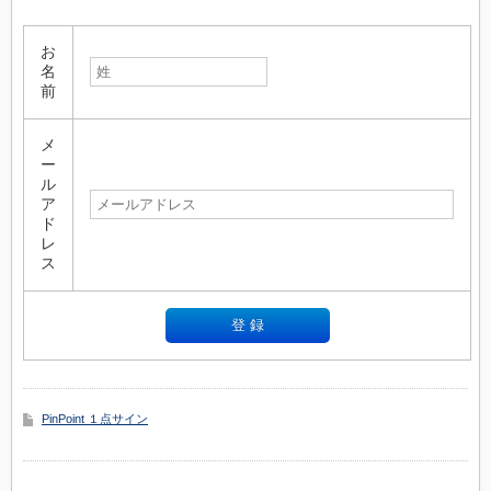
お
名
前
メ
ー
ル
ア
ド
レ
ス
PinPoint １点サイン