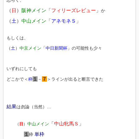
恐らく、
（
日
）
阪神メイン
「
フィリーズレビュー
」
か
（
土
）
中山メイン
「
アネモネＳ
」
もしくは、
（
土
）
中京メイン
「
中日新聞杯
」の可能性も少々
いずれにしても
１
７
どこかで＜
枠
－
＞ラインが出ると断言できた
結果
は勿論（当然）…
「
中山牝馬Ｓ
」
中山メイン
（
日
）
１
単枠
枠