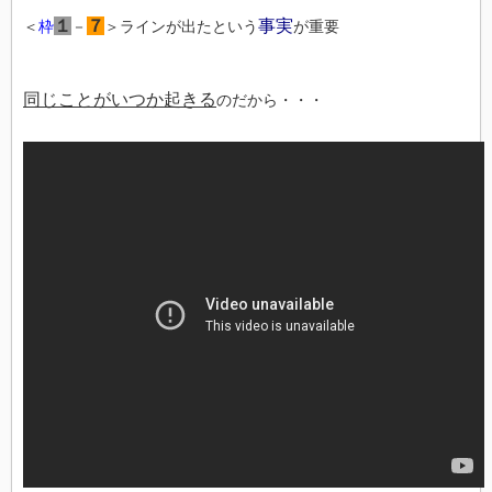
１
７
事実
＜
枠
－
＞ラインが出たという
が重要
同じことがいつか起きる
のだから・・・