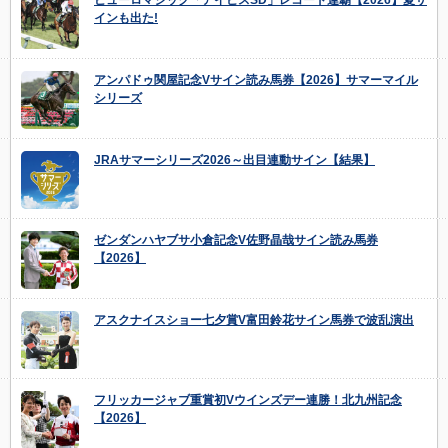
インも出た!
アンパドゥ関屋記念Vサイン読み馬券【2026】サマーマイル
シリーズ
JRAサマーシリーズ2026～出目連動サイン【結果】
ゼンダンハヤブサ小倉記念V佐野晶哉サイン読み馬券
【2026】
アスクナイスショー七夕賞V富田鈴花サイン馬券で波乱演出
フリッカージャブ重賞初Vウインズデー連勝！北九州記念
【2026】