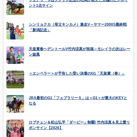
ント1点サイン
シンリョクカ（母父キンカメ）激走V～サマー2000S最終戦
「新潟記念」
天皇賞春ヘデントールV竹内涼真が祝福～モレイラの次はレー
ン旋風
＜エンペラー＞が予告した堅い決着のG1「天皇賞（春）」
JRA最初のG1「フェブラリーＳ」は＜G1＞が最大のKEYと
なる
ロブチェン＆松山弘平「ダービー」制覇! 竹内涼真＆見上愛リ
ボンサイン【2026】