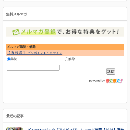
無料メルマガ
メルマガ購読・解除
【 裏 競 馬 】 ピンポイント１点サイン
購読
解除
powered by
最近の記事
ピューロマジック「アイビスSD」レコード連覇【2026】夏サ