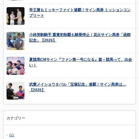
帝王賞もミッキーファイト連覇！サイン馬券 ミッションコン
プリート
小林美駒騎手 重賞初制覇も騎乗停止！花火サイン馬券「函館
記念」【2026】
夏競馬CMサイン『ファン第一号になる』篇～競馬って、出会
い！
武豊メイショウタバル「宝塚記念」連覇！サイン馬券は…
【2026】
カテゴリー
G1