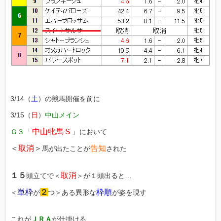
3/14（
土
）の競馬開催を前に
3/15（
日
）
中山メイン
「
中山牝馬Ｓ
」
Ｇ３
において
＜
取消
＞
告知
馬が出たことが
された
１５
取消
頭立てで＜
＞が１頭出ると…
単枠
２
枠順
＜
が
つ＞ある異形な
が姿を現す
これが
ＪＲＡ
が仕掛ける