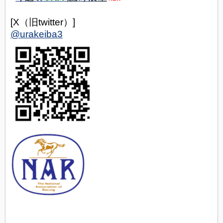
[X（旧twitter）]
@urakeiba3