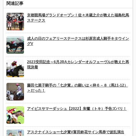
関連記事
京都競馬場グランドオープン！佐々木蔵之介が教えた福島牝馬
ステークス
成人の日のフェアリーステークスは杉原言成人騎手キタウイン
グV
2023安田記念～6月JRAカレンダーオルフェーヴルが教えた再
現決着
藤田七菜子騎手の「七夕賞」の願いは＜枠６－８（馬11-12）
＞だった！
アイビスサマーダッシュ【2022】朱鷺（トキ）予告ズバリ！
アスクナイスショー七夕賞V富田鈴花サイン馬券で波乱演出