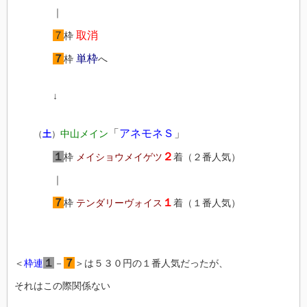
｜
７
取消
枠
７
単枠
枠
へ
↓
「
アネモネＳ
」
中山メイン
（
土
）
１
２
枠
メイショウメイゲツ
着（２番人気）
｜
７
１
枠
テンダリーヴォイス
着（１番人気）
１
７
＜
枠連
－
＞は５３０円の１番人気だったが、
それはこの際関係ない