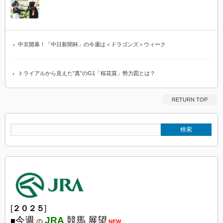
中京開幕！「中日新聞杯」の今週は＜ドラゴンズ＞ウィーク
トライアルから見えた”真”のG1「桜花賞」勢力図とは？
RETURN TOP
[
２０２５
]
今週
JRA
競馬 展望
■
の
NEW