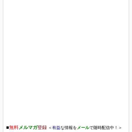
■
無料
メルマガ
登録
＜
有益
な情報を
メール
で随時配信中！＞