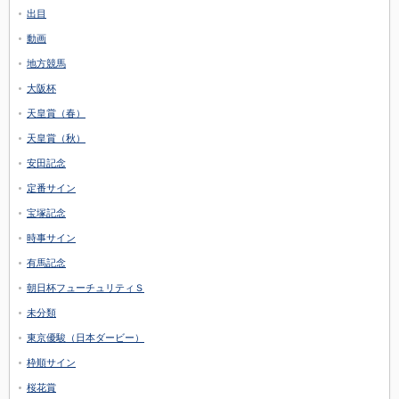
出目
動画
地方競馬
大阪杯
天皇賞（春）
天皇賞（秋）
安田記念
定番サイン
宝塚記念
時事サイン
有馬記念
朝日杯フューチュリティＳ
未分類
東京優駿（日本ダービー）
枠順サイン
桜花賞