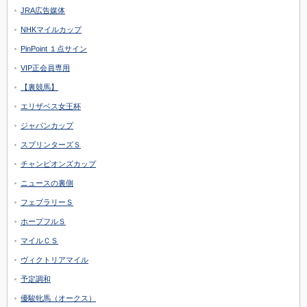
JRA広告媒体
NHKマイルカップ
PinPoint １点サイン
VIP正会員専用
【裏競馬】
エリザベス女王杯
ジャパンカップ
スプリンターズＳ
チャンピオンズカップ
ニュースの裏側
フェブラリーＳ
ホープフルＳ
マイルＣＳ
ヴィクトリアマイル
予定調和
優駿牝馬（オークス）