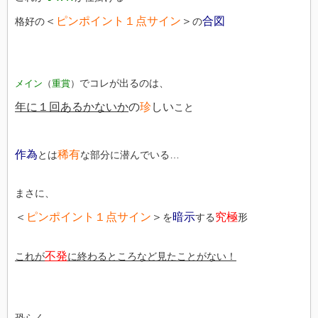
＜
ピンポイント１点サイン
＞
合図
格好の
の
でコレが出るのは、
メイン
（
重賞
）
年に１回あるかないか
の
珍
しい
こと
作為
稀有
とは
な部分に潜んでいる…
まさに、
＜
ピンポイント１点サイン
＞
暗示
究極
を
する
形
不発
これが
に終わるところなど見たことがない！