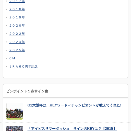
２０１７年
２０１８年
２０１９年
２０２０年
２０２２年
２０２４年
２０２５年
ＣＭ
ＪＲＡ６０周年記念
ピンポイント１点サイン集
G1大阪杯は…KEYワード＜チャンピオン＞が教えてくれた!
「アイビスサマーダッシュ」サインのKEYは？【2015】