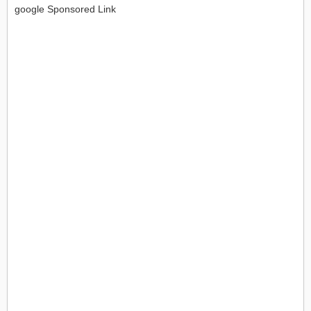
google Sponsored Link