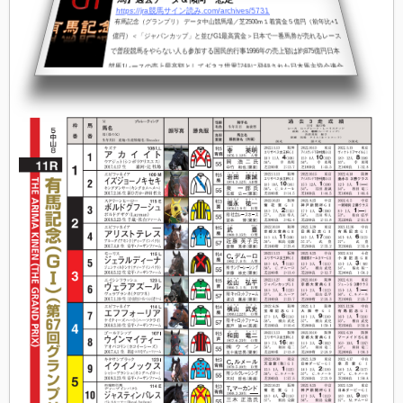
https://jra競馬サイン読み.com/archives/5731
有馬記念（グランプリ） データ中山競馬場／芝2500m１着賞金５億円（前年比+1
億円）＜「ジャパンカップ」と並びG1最高賞金＞日本で一番馬券が売れるレース
で普段競馬をやらない人も参加する国民的行事1996年の売上額は約875億円日本
競馬1レースの売上最高額としてギネス世界記録に登録された日本馬主協会連合
会会長賞（会長：西川賢）中山馬主協会賞（会長：西川賢）1956年（昭和31年）
にファン投票で出走馬を選出する方式で「中山グランプリ」が創設されたが、翌
年創設者の有馬頼寧理事長が急逝有馬頼寧氏の功績を称えて第2回大会から...