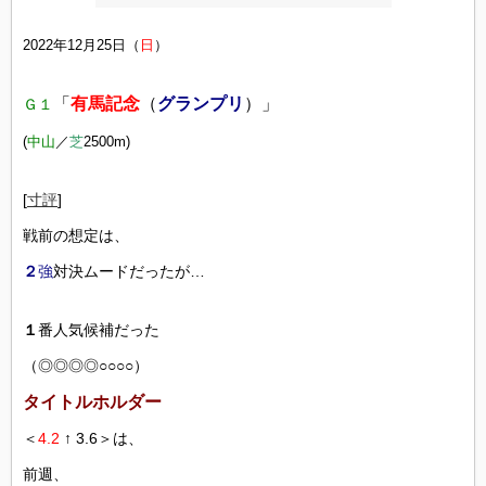
2022年12月25日（
日
）
「
有馬記念
（
グランプリ
）
」
Ｇ１
(
中山
／
芝
2500m)
[
寸評
]
戦前の想定は、
２
強
対決ムードだったが…
１
番人気候補だった
（◎◎◎◎○○○○）
タイトルホルダー
＜
4.2
↑ 3.6＞は、
前週、