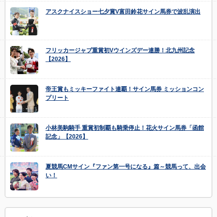
アスクナイスショー七夕賞V富田鈴花サイン馬券で波乱演出
フリッカージャブ重賞初Vウインズデー連勝！北九州記念
【2026】
帝王賞もミッキーファイト連覇！サイン馬券 ミッションコン
プリート
小林美駒騎手 重賞初制覇も騎乗停止！花火サイン馬券「函館
記念」【2026】
夏競馬CMサイン『ファン第一号になる』篇～競馬って、出会
い！