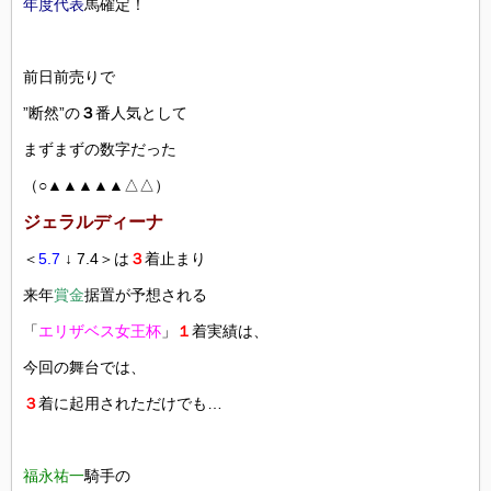
年度代表
馬確定！
前日前売りで
”断然”の
３
番人気として
まずまずの数字だった
（○▲▲▲▲▲△△）
ジェラルディーナ
＜
5.7
↓ 7.4＞は
３
着止まり
来年
賞金
据置が予想される
「
エリザベス女王杯
」
１
着実績は、
今回の舞台では、
３
着に起用されただけでも…
福永祐一
騎手の