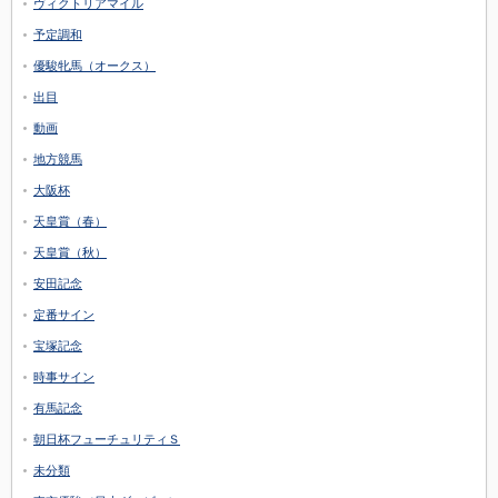
ヴィクトリアマイル
予定調和
優駿牝馬（オークス）
出目
動画
地方競馬
大阪杯
天皇賞（春）
天皇賞（秋）
安田記念
定番サイン
宝塚記念
時事サイン
有馬記念
朝日杯フューチュリティＳ
未分類