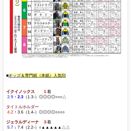
■
オッズ
＆専門紙（本紙）人気印
イクイノックス
１
着
2.9
↑
2.3
（1.3-）◎◎◎◎○○○△
タイトルホルダー
4.2
↑ 3.6（1.4-）◎◎◎◎○○○○
ジェラルディーナ
３
着
5.7
↓ 7.4（2.2-）○▲▲▲▲▲△△