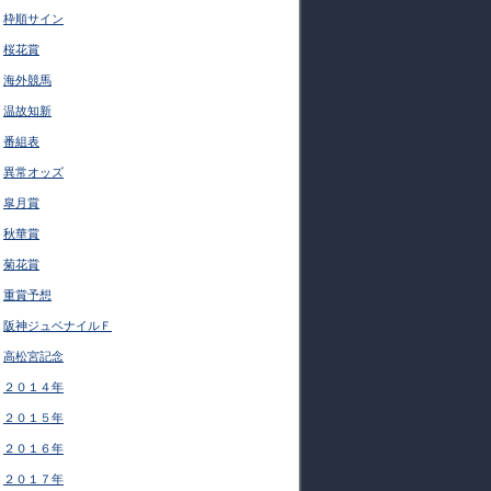
枠順サイン
桜花賞
海外競馬
温故知新
番組表
異常オッズ
皐月賞
秋華賞
菊花賞
重賞予想
阪神ジュベナイルＦ
高松宮記念
２０１４年
２０１５年
２０１６年
２０１７年