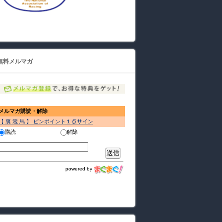
無料メルマガ
メルマガ購読・解除
【 裏 競 馬 】 ピンポイント１点サイン
購読
解除
powered by