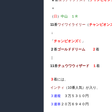
＋
（
日
）
中山 １Ｒ
11
番
ワイワイライリー
（
チャンピオン
↓
「
チャンピオンズ
Ｃ
」
２
番
ゴールドドリーム
２
着
｜
11
番
チュウワウィザード
１
着
３
着には、
インティ
（10番人気）が入り、
３連複
３万５３１０円
３連単
２０万６９４０円