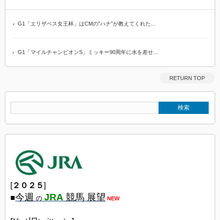
G1「エリザベス女王杯」はCMの”ハナ”が教えてくれた…
G1「マイルチャンピオンS」ミッキー90周年に水を差せ…
RETURN TOP
[
２０２５
]
今週
JRA
競馬 展望
■
の
NEW