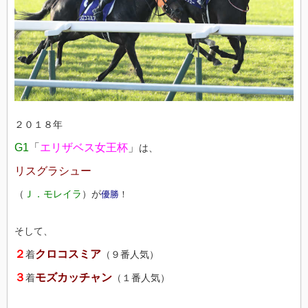
２０１８年
G1
「
エリザベス女王杯
」
は、
リスグラシュー
（
Ｊ．モレイラ
）が
優勝
！
そして、
２
クロコスミア
着
（９番人気）
３
モズカッチャン
着
（１番人気）