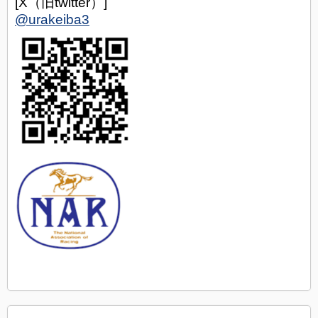
[X（旧twitter）]
@urakeiba3