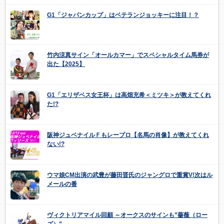
G1「ジャパンカップ」はベテランジョッキーに注目！？
竹内涼真サイン「オールカマー」でスペシャルタイム馬券が
出た【2025】
G1「エリザベス女王杯」は高畑充希＜ミツキ＞が教えてくれ
た!?
阪神ジュベナイルＦもレープロ【名馬の肖像】が教えてくれ
ない!?
ウマ娘CM出演の武豊が藤田晋氏のジャングロで重賞V!次はル
メールの番
ヴィクトリアマイル回顧 ～オークスのサインも”薔薇（ロー
ズ）”