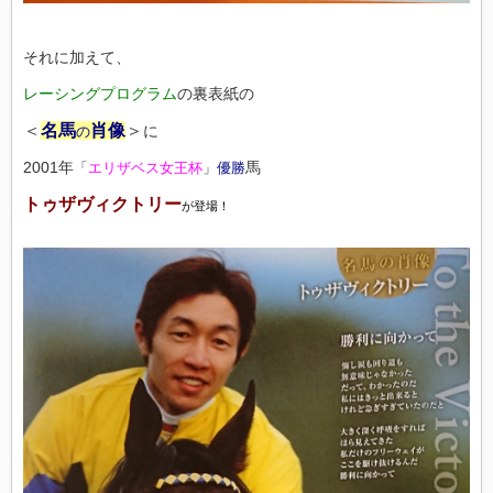
それに加えて、
レーシングプログラム
の裏表紙の
＜
名馬
肖像
＞
に
の
2001年
馬
「
エリザベス女王杯
」
優勝
トゥザヴィクトリー
が登場！