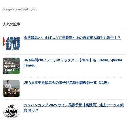
google sponsored LINK
人気の記事
金沢競馬といえば…八百長疑惑～あの吉原寛人騎手も渦中！？
JRA年間cmイメージキャラクター【2026】も…Hello, Special
Times.
JRA日本中央競馬会の親子兄弟騎手調教師一覧（現役）
ジャパンカップ 2025 サイン馬券予想【裏競馬】過去データ＆傾
向 オッズ