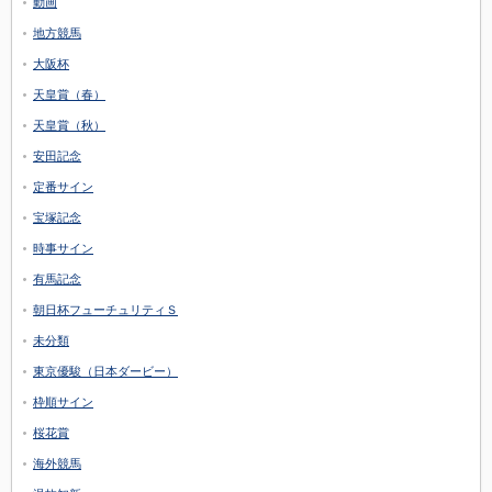
動画
地方競馬
大阪杯
天皇賞（春）
天皇賞（秋）
安田記念
定番サイン
宝塚記念
時事サイン
有馬記念
朝日杯フューチュリティＳ
未分類
東京優駿（日本ダービー）
枠順サイン
桜花賞
海外競馬