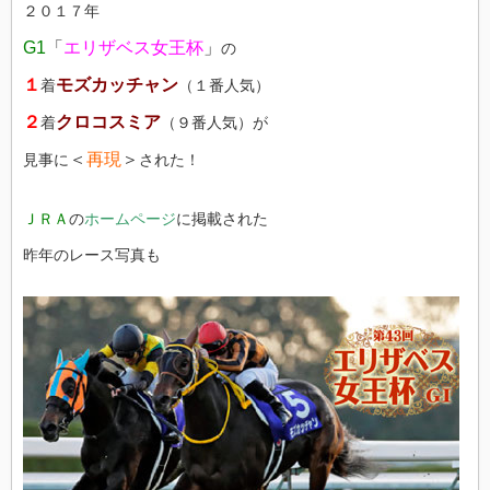
２０１７年
G1
「
エリザベス女王杯
」
の
１
モズカッチャン
着
（１番人気）
２
クロコスミア
着
（９番人気）が
＜
再現
＞
見事に
された！
ＪＲＡ
の
ホームページ
に掲載された
昨年のレース写真も