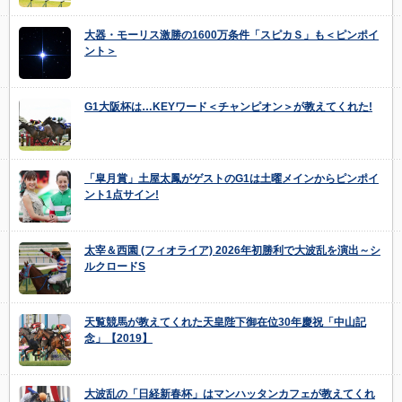
大器・モーリス激勝の1600万条件「スピカＳ」も＜ピンポイ
ント＞
G1大阪杯は…KEYワード＜チャンピオン＞が教えてくれた!
「皐月賞」土屋太鳳がゲストのG1は土曜メインからピンポイ
ント1点サイン!
太宰＆西園 (フィオライア) 2026年初勝利で大波乱を演出～シ
ルクロードS
天覧競馬が教えてくれた天皇陛下御在位30年慶祝「中山記
念」【2019】
大波乱の「日経新春杯」はマンハッタンカフェが教えてくれ