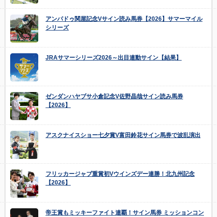
アンパドゥ関屋記念Vサイン読み馬券【2026】サマーマイル
シリーズ
JRAサマーシリーズ2026～出目連動サイン【結果】
ゼンダンハヤブサ小倉記念V佐野晶哉サイン読み馬券
【2026】
アスクナイスショー七夕賞V富田鈴花サイン馬券で波乱演出
フリッカージャブ重賞初Vウインズデー連勝！北九州記念
【2026】
帝王賞もミッキーファイト連覇！サイン馬券 ミッションコン