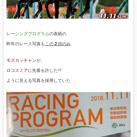
レーシングプログラム
の表紙の
昨年のレース写真も
この
２
頭のみ
モズカッチャン
が、
ロコスミア
に先着を許した!?
ように見える写真を採用していた