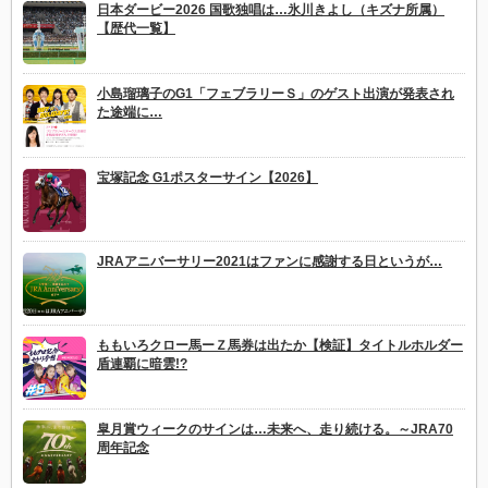
日本ダービー2026 国歌独唱は…氷川きよし（キズナ所属）
【歴代一覧】
小島瑠璃子のG1「フェブラリーＳ」のゲスト出演が発表され
た途端に…
宝塚記念 G1ポスターサイン【2026】
JRAアニバーサリー2021はファンに感謝する日というが…
ももいろクロー馬ーＺ馬券は出たか【検証】タイトルホルダー
盾連覇に暗雲!?
皐月賞ウィークのサインは…未来へ、走り続ける。～JRA70
周年記念