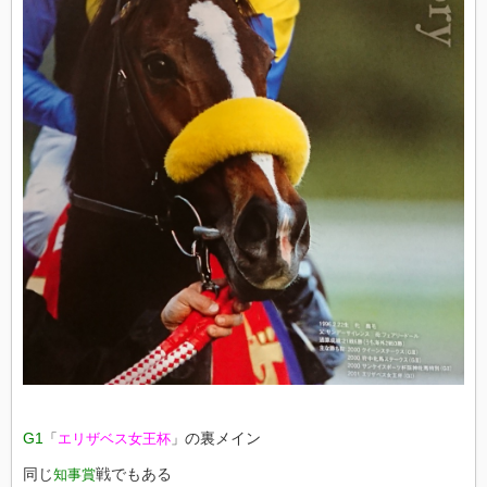
G1
の裏メイン
「
エリザベス女王杯
」
同じ
戦でもある
知事賞