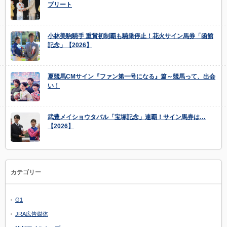
プリート
小林美駒騎手 重賞初制覇も騎乗停止！花火サイン馬券「函館
記念」【2026】
夏競馬CMサイン『ファン第一号になる』篇～競馬って、出会
い！
武豊メイショウタバル「宝塚記念」連覇！サイン馬券は…
【2026】
カテゴリー
G1
JRA広告媒体