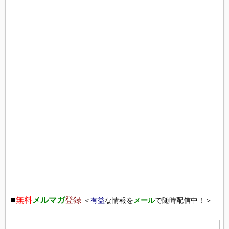
■
無料
メルマガ
登録
＜
有益
な情報を
メール
で随時配信中！＞