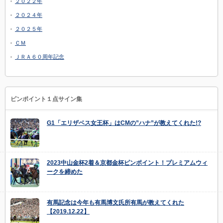
２０２２年
２０２４年
２０２５年
ＣＭ
ＪＲＡ６０周年記念
ピンポイント１点サイン集
G1「エリザベス女王杯」はCMの”ハナ”が教えてくれた!?
2023中山金杯2着＆京都金杯ピンポイント！プレミアムウィ
ークを締めた
有馬記念は今年も有馬博文氏所有馬が教えてくれた
【2019.12.22】