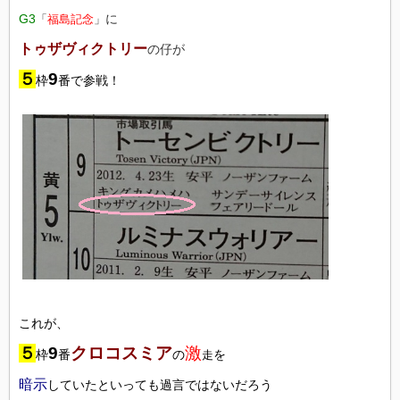
G3
に
「
福島記念
」
トゥザヴィクトリー
の仔が
５
9
枠
番で参戦！
これが、
５
9
クロコスミア
激
枠
番
の
を
走
暗示
していた
といっても過言ではないだろう