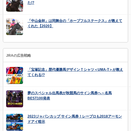
た!?
「中山金杯」は同舞台の「ホープフルステークス」が教えて
くれた【2020】
JRAの広告戦略
「宝塚記念」歴代優勝馬デザインＴシャツ＜UMA-T＞が教え
てくれる!?
夢のスペシャル出馬表が秋競馬のサイン馬券へ～名馬
BEST100発表
2023ジャパンカップ サイン馬券！レープロも2018アーモン
ドアイ暗示