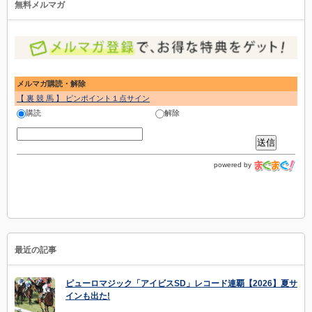
無料メルマガ
メルマガ購読・解除
【 裏 競 馬 】 ピンポイント１点サイン
購読
解除
powered by
最近の記事
ピューロマジック「アイビスSD」レコード連覇【2026】夏サ
インも出た!