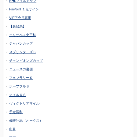
NHKマイルカップ
PinPoint １点サイン
VIP正会員専用
【裏競馬】
エリザベス女王杯
ジャパンカップ
スプリンターズＳ
チャンピオンズカップ
ニュースの裏側
フェブラリーＳ
ホープフルＳ
マイルＣＳ
ヴィクトリアマイル
予定調和
優駿牝馬（オークス）
出目