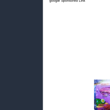
google Sponsored Link