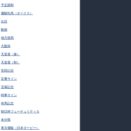
予定調和
優駿牝馬（オークス）
出目
動画
地方競馬
大阪杯
天皇賞（春）
天皇賞（秋）
安田記念
定番サイン
宝塚記念
時事サイン
有馬記念
朝日杯フューチュリティＳ
未分類
東京優駿（日本ダービー）