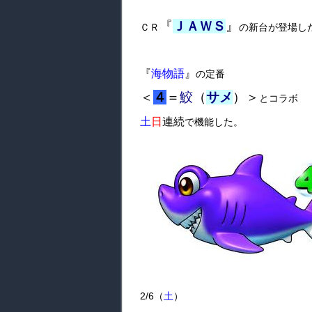
『
ＪＡＷＳ
』
ＣＲ
の新台が登場し
『
海物語
』
の定番
＜
４
＝
鮫
（
サメ
）＞
とコラボ
土
日
連続
で機能した。
2/6（
土
）