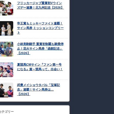
フリッカージャブ重賞初Vウイン
ズデー連勝！北九州記念【2026】
帝王賞もミッキーファイト連覇！
サイン馬券 ミッションコンプリー
ト
小林美駒騎手 重賞初制覇も騎乗停
止！花火サイン馬券「函館記念」
【2026】
夏競馬CMサイン『ファン第一号
になる』篇～競馬って、出会い！
武豊メイショウタバル「宝塚記
念」連覇！サイン馬券は…
【2026】
カテゴリー