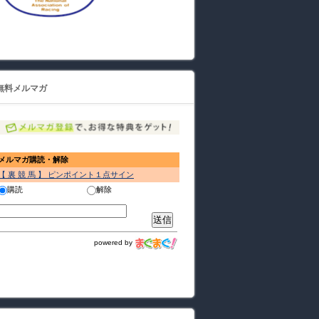
無料メルマガ
メルマガ購読・解除
【 裏 競 馬 】 ピンポイント１点サイン
購読
解除
powered by