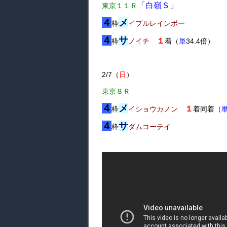
「
白嶺Ｓ
」
東京１１Ｒ
４
メ
枠
イプルレインボー
４
サ
１
枠
ノイチ
着（
単
34.4倍）
2/7（
日
）
東京８Ｒ
４
メ
１
枠
イショウカノン
着同着（
４
サ
枠
ダムコーテイ