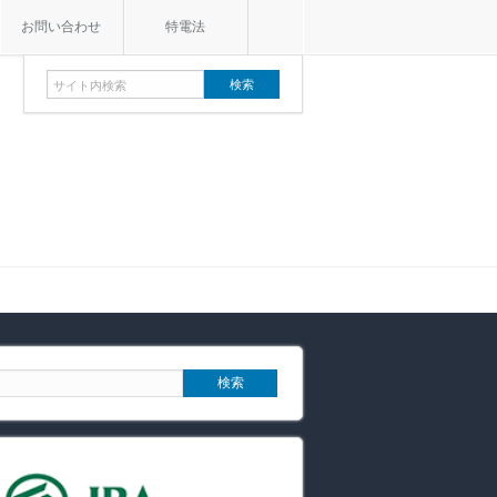
お問い合わせ
特電法