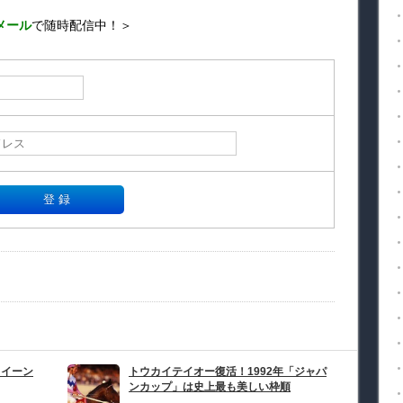
メール
で随時配信中！＞
クイーン
トウカイテイオー復活！1992年「ジャパ
ンカップ」は史上最も美しい枠順