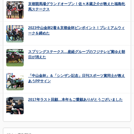
京都競馬場グランドオープン！佐々木蔵之介が教えた福島牝
馬ステークス
2023中山金杯2着＆京都金杯ピンポイント！プレミアムウィ
ークを締めた
スプリングステークス…産経グループのフジテレビ賞ゆえ朝
日が消えた
「中山金杯」＆「シンザン記念」日刊スポーツ賞同士が教え
あうPPサイン
2017年ラスト回顧…本年もご愛顧ありがとうございました