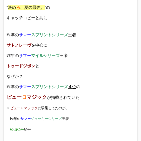
“
決め
ろ
、夏の最強。
“の
キャッチコピーと共に
昨年の
サマー
スプリント
シリーズ
王者
サトノレーヴ
を中心に
昨年の
サマー
マイル
シリーズ
王者
トゥードジボン
と
なぜか？
昨年の
サマー
スプリント
シリーズ
４
位
の
ピュー
ロ
マジック
が掲載されていた
※
ピューロマジック
に騎乗してたのが、
昨年の
サマー
ジョッキーシリーズ
王者
松山弘平
騎手