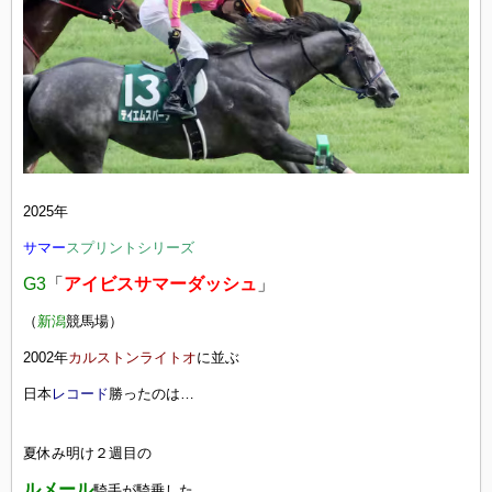
2025年
サマー
スプリントシリーズ
G3
「
アイビスサマーダッシュ
」
（
新潟
競馬場）
2002年
カルストンライトオ
に並ぶ
日本
レコード
勝ったのは…
夏休み明け２週目の
ルメール
騎手が騎乗した