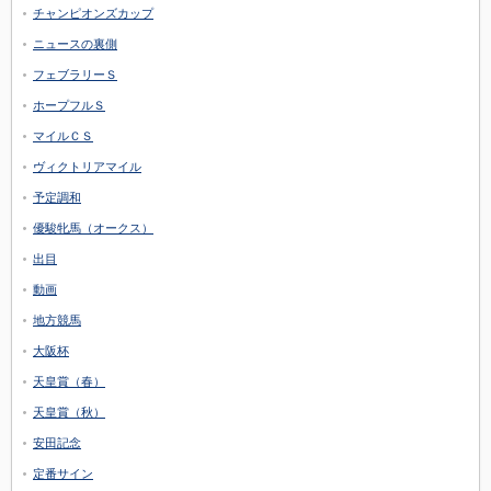
チャンピオンズカップ
ニュースの裏側
フェブラリーＳ
ホープフルＳ
マイルＣＳ
ヴィクトリアマイル
予定調和
優駿牝馬（オークス）
出目
動画
地方競馬
大阪杯
天皇賞（春）
天皇賞（秋）
安田記念
定番サイン