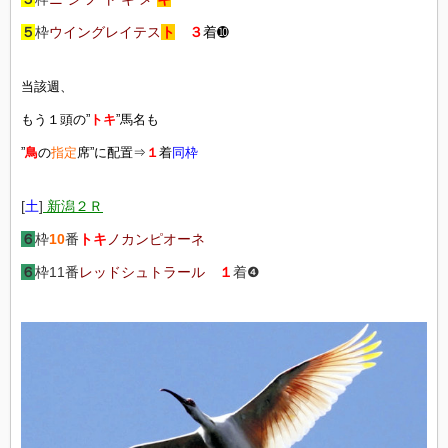
５
枠
ウイングレイテス
ト
３
着➓
当該週、
もう１頭の”
トキ
”馬名も
”
鳥
の
指定
席”に配置⇒
１
着
同枠
[
土
]
新潟２Ｒ
６
枠
10
番
トキ
ノカンピオーネ
６
枠11番
レッドシュトラール
１
着❹