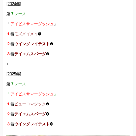
[
2024年
]
第
７
レース
「
アイビスサマーダッシュ
」
１
着
モズメイメイ
➌
２
着
ウイングレイテスト
❷
３
着
テイエムスパーダ
❽
↓
[
2025年
]
第
７
レース
「
アイビスサマーダッシュ
」
１
着
ピューロマジック
❷
２
着
テイエムスパーダ
➊
３
着
ウイングレイテスト
➓