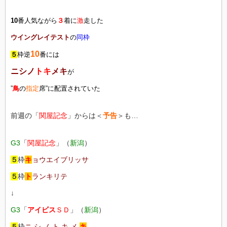
10
番人気ながら
３
着に
激
走した
ウイングレイテスト
の
同枠
10
５
枠逆
番には
ニシノ
トキ
メキ
が
”
鳥
の
指定
席”に配置されていた
前週の「
関屋記念
」からは＜
予告
＞も…
G3
「
関屋記念
」（
新潟
）
５
枠
キ
ョウエイブリッサ
５
枠
ト
ランキリテ
↓
G3
「
アイビス
ＳＤ
」（
新潟
）
５
枠
ニ シ ノ ト キ メ
キ