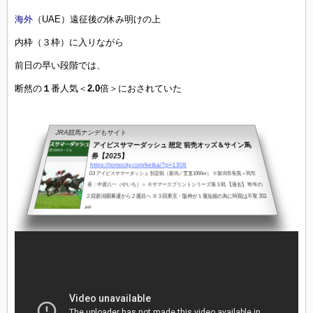
海外
（UAE）遠征後の休み明けの上
内枠（３枠）に入りながら
前日の早い段階では、
断然の
１
番人気＜
2.0
倍＞におされていた
JRA競馬ナンデもサイト
アイビスサマーダッシュ 想定 前売オッズ＆サイン馬
券【2025】
https://tomocity.com/keiba/?p=1308
G3 アイビスサマーダッシュ 別定戦（新潟／芝直1000m） ※新潟市長賞＜同市
長：中原八一（やいち）＞ ※サマースプリントシリーズ第３戦 【過去】 昨年の
２回新潟開幕週から２週目へ ※３回東京・阪神が１週短縮の為に時期は不変 202
4年