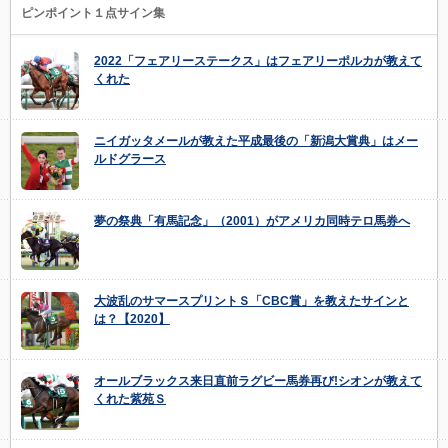
ピンポイント１点サイン集
2022「フェアリーステークス」はフェアリーポルカが教えて
くれた
ニイガッタメールが教えた平成最後の「新潟大賞典」はメー
ルドグラース
夢の祭典「有馬記念」（2001）がアメリカ同時テロ馬券へ
大波乱のサマースプリントＳ「CBC賞」を教えたサインと
は？【2020】
オールブラックス来日直前ラグビー馬券再び!シオンが教えて
くれた紫苑Ｓ