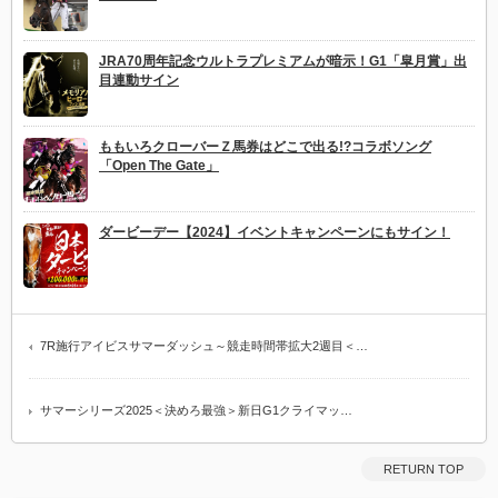
JRA70周年記念ウルトラプレミアムが暗示！G1「皐月賞」出
目連動サイン
ももいろクローバーＺ馬券はどこで出る!?コラボソング
「Open The Gate」
ダービーデー【2024】イベントキャンペーンにもサイン！
7R施行アイビスサマーダッシュ～競走時間帯拡大2週目＜…
サマーシリーズ2025＜決めろ最強＞新日G1クライマッ…
RETURN TOP