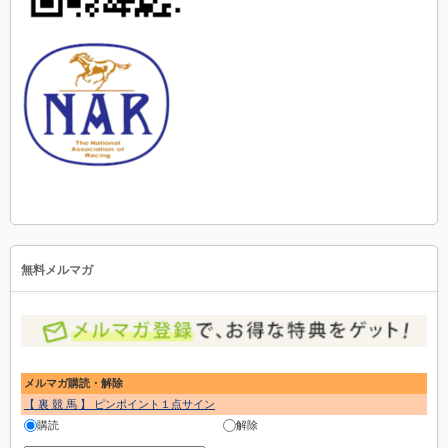
無料メルマガ
メルマガ購読・解除
【 裏 競 馬 】 ピンポイント１点サイン
購読
解除