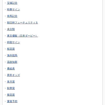
宝塚記念
時事サイン
有馬記念
朝日杯フューチュリティＳ
未分類
東京優駿（日本ダービー）
枠順サイン
桜花賞
海外競馬
温故知新
番組表
異常オッズ
皐月賞
秋華賞
菊花賞
重賞予想