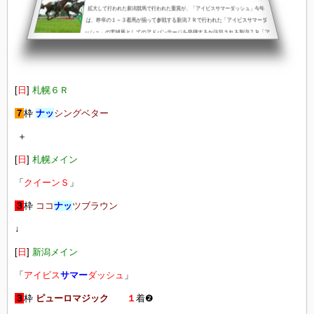
拡大して行われた新潟競馬で行われた重賞が、「アイビスサマーダッシュ」今年
は、昨年の１～３着馬が揃って参戦する新潟７Ｒで行われた「アイビスサマーダ
ッシュ」の実績馬としてのアドバンテージを発揮するか注目される新潟７Ｒ「ア
イビスサマーダッシュ」１着モズメイメイ ➌２着ウイングレイテスト ❷
３着テイエムスパーダ ❽ ８月２日（土）７Ｒスペシャルバニー９Rクイ
ンズスピカ１１R「STV賞」「クイーンＳ」非抽選ラーンザロープス...
[
日
]
札幌６Ｒ
７
枠
ナッ
シングベター
＋
[
日
]
札幌メイン
「
クイーンＳ
」
３
枠
ココ
ナッ
ツブラウン
↓
[
日
]
新潟メイン
「
アイビス
サマー
ダッシュ
」
３
枠
ピューロマジック
１
着❷