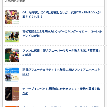
JRAの広告戦略
G1「秋華賞」のCMは存在しないが…代替CM＜UMAJO＞が
教えてくれる!?
高松宮記念は3月JRAカレンダーのキングヘイロー、ローレル
ゲレイロが鍵
ファンに感謝！JRAアニーバーサリーが教えるG1「菊花賞」
の軸馬
朝日杯フューチュリティＳも無敗のJRAプレミアムホースを
狙え!
ディープインパクト展開催に合わせＤＥＥＰ産駒が重賞を総
なめ