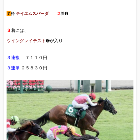
｜
７
枠
テイエムスパーダ
２
着➊
３
着には、
ウイングレイテスト
➓が入り
３連複
７１１０円
３連単
２５８３０円