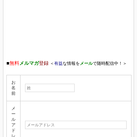
■
無料
メルマガ
登録
＜
有益
な情報を
メール
で随時配信中！＞
お
名
前
メ
ー
ル
ア
ド
レ