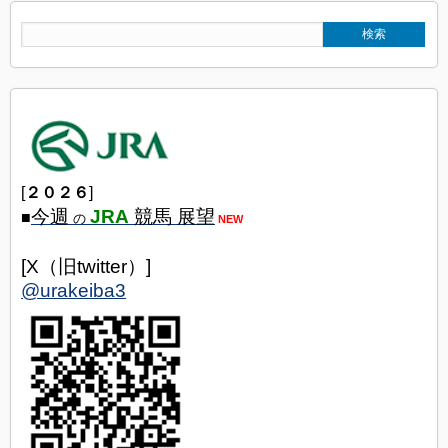
[
２０２６
]
今週
JRA
競馬 展望
■
の
NEW
[X（旧twitter）]
@urakeiba3