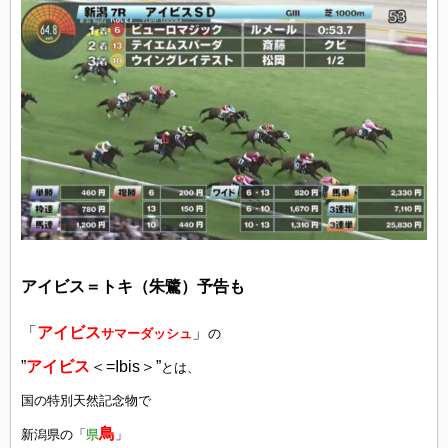
アイビス＝トキ（朱鷺）予告も
「
アイビス
」
サマーダッシュ
の
”
アイビス
＜=Ibis＞”
とは、
国の特別天然記念物で
鳥
新潟県の「
県
」