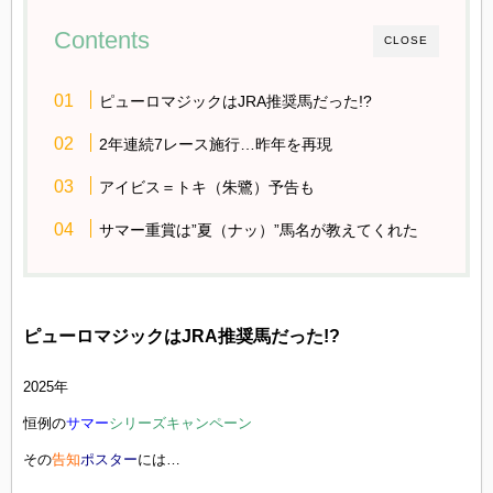
Contents
CLOSE
ピューロマジックはJRA推奨馬だった!?
2年連続7レース施行…昨年を再現
アイビス＝トキ（朱鷺）予告も
サマー重賞は”夏（ナッ）”馬名が教えてくれた
ピューロマジックはJRA推奨馬だった!?
2025年
恒例の
サマー
シリーズキャンペーン
その
告知
ポスター
には…