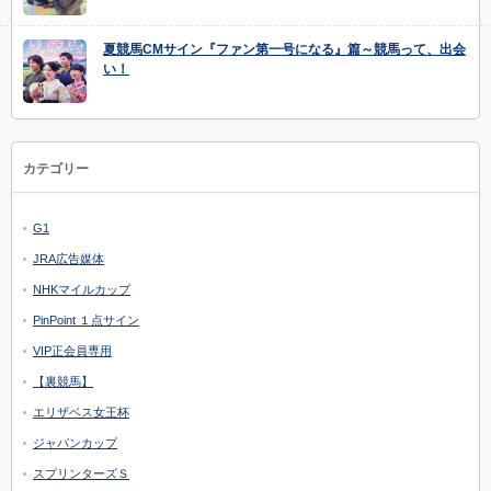
夏競馬CMサイン『ファン第一号になる』篇～競馬って、出会
い！
カテゴリー
G1
JRA広告媒体
NHKマイルカップ
PinPoint １点サイン
VIP正会員専用
【裏競馬】
エリザベス女王杯
ジャパンカップ
スプリンターズＳ