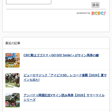
powered by
最近の記事
CBC賞はゴゴスマ＜GO GO! Smile!＞がサイン馬券の鍵
ピューロマジック「アイビスSD」レコード連覇【2026】夏サ
インも出た!
アンパドゥ関屋記念Vサイン読み馬券【2026】サマーマイル
シリーズ