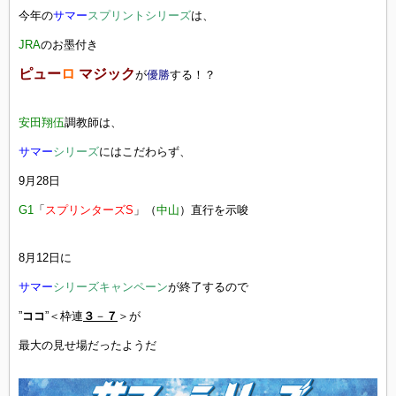
今年の
サマー
スプリントシリーズ
は、
JRA
のお墨付き
ピュー
ロ
マジック
が
優勝
する！？
安田翔伍
調教師は、
サマー
シリーズ
にはこだわらず、
9月28日
G1
「
スプリンターズS
」（
中山
）直行を示唆
8月12日に
サマー
シリーズキャンペーン
が終了するので
”
ココ
”＜枠連
３
－
７
＞が
最大の見せ場だったようだ