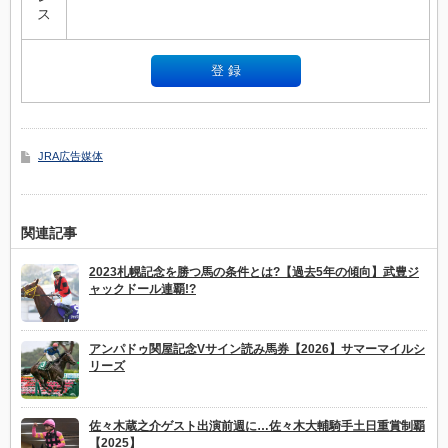
ス
JRA広告媒体
関連記事
2023札幌記念を勝つ馬の条件とは?【過去5年の傾向】武豊ジ
ャックドール連覇!?
アンパドゥ関屋記念Vサイン読み馬券【2026】サマーマイルシ
リーズ
佐々木蔵之介ゲスト出演前週に…佐々木大輔騎手土日重賞制覇
【2025】