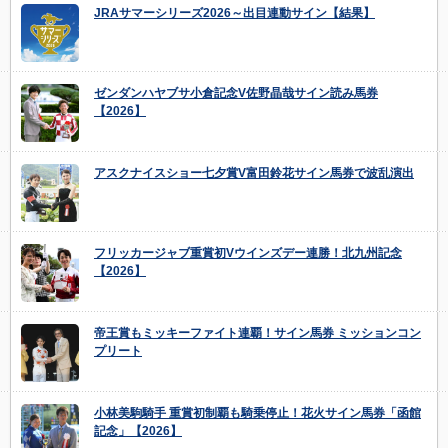
JRAサマーシリーズ2026～出目連動サイン【結果】
ゼンダンハヤブサ小倉記念V佐野晶哉サイン読み馬券
【2026】
アスクナイスショー七夕賞V富田鈴花サイン馬券で波乱演出
フリッカージャブ重賞初Vウインズデー連勝！北九州記念
【2026】
帝王賞もミッキーファイト連覇！サイン馬券 ミッションコン
プリート
小林美駒騎手 重賞初制覇も騎乗停止！花火サイン馬券「函館
記念」【2026】