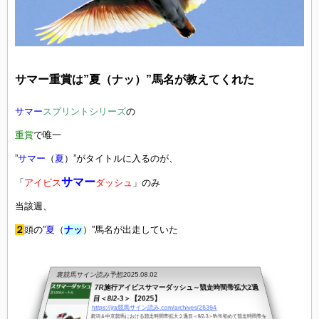
サマー重賞は”夏（ナッ）”馬名が教えてくれた
サマー
スプリントシリーズ
の
重賞
で唯一
”
サマー
（
夏
）”がタイトルに入るのが、
サマー
「
アイビス
ダッシュ
」のみ
当該週、
２
頭の”
夏
（
ナッ
）”馬名が出走していた
裏競馬サイン読み予想
2025.08.02
7R施行アイビスサマーダッシュ～競走時間帯拡大2週
目＜8/2-3＞【2025】
https://jra競馬サイン読み.com/archives/28394
新潟＆中京競馬における競走時間帯拡大２週目＜8/2-3＞昨年初めて競走時間帯を