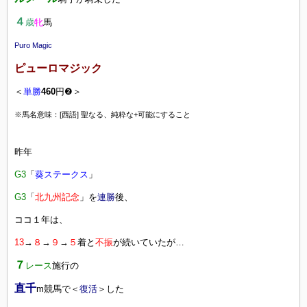
４
歳
牝
馬
Puro Magic
ピューロマジック
＜
単勝
460
円❷＞
※馬名意味：[西語] 聖なる、純粋な+可能にすること
昨年
G3
「
葵ステークス
」
G3
「
北九州記念
」を
連勝
後、
ココ１年は、
13
→
８
→
９
→
５
着と
不振
が続いていたが…
７
レース
施行の
直千
m競馬で＜
復活
＞した