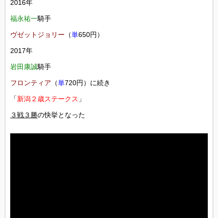
2016年
福永祐一
騎手
ヴゼットジョリー
（
単
650円）
2017年
岩田康誠
騎手
フロンティア
（
単
720円）に続き
「
新潟２歳ステークス
」
３戦３勝
の快挙となった