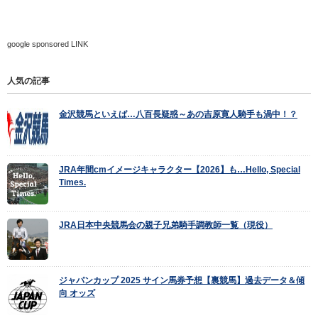
google sponsored LINK
人気の記事
金沢競馬といえば…八百長疑惑～あの吉原寛人騎手も渦中！？
JRA年間cmイメージキャラクター【2026】も…Hello, Special
Times.
JRA日本中央競馬会の親子兄弟騎手調教師一覧（現役）
ジャパンカップ 2025 サイン馬券予想【裏競馬】過去データ＆傾
向 オッズ