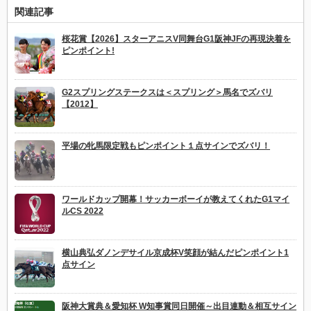
関連記事
桜花賞【2026】スターアニスV同舞台G1阪神JFの再現決着を
ピンポイント!
G2スプリングステークスは＜スプリング＞馬名でズバリ
【2012】
平場の牝馬限定戦もピンポイント１点サインでズバリ！
ワールドカップ開幕！サッカーボーイが教えてくれたG1マイ
ルCS 2022
横山典弘ダノンデサイル京成杯V笑顔が結んだピンポイント1
点サイン
阪神大賞典＆愛知杯 W知事賞同日開催～出目連動＆相互サイン