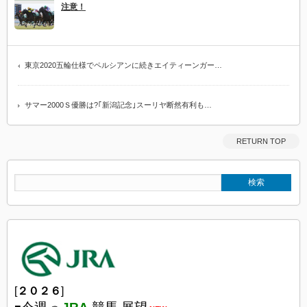
注意！
東京2020五輪仕様でペルシアンに続きエイティーンガー…
サマー2000Ｓ優勝は?｢新潟記念｣スーリヤ断然有利も…
RETURN TOP
[
２０２６
]