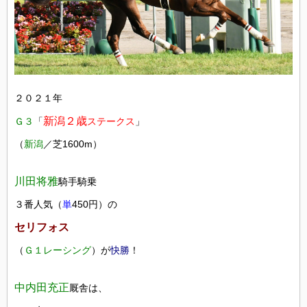
２０２１年
新潟２歳
Ｇ３
「
ステークス
」
（
新潟
／芝1600m）
川田将雅
騎手騎乗
３番人気（
単
450円）の
セリフォス
（
Ｇ１レーシング
）が
快勝
！
中内田充正
厩舎は、