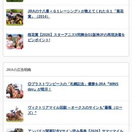
JRAの十八番＜Ｇ１レーシング＞が教えてくれたＧ１「菊花
賞」（2014）
桜花賞【2026】スターアニスV同舞台G1阪神JFの再現決着を
ピンポイント!
JRAの広告戦略
◎ブラストワンピースの「札幌記念」優勝をJRA『WINS
day』が暗示！
ヴィクトリアマイル回顧 ～オークスのサインも”薔薇（ロー
ズ）”
アンパドゥ関屋記念Vサイン読み馬券【2026】サマーマイル