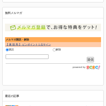
無料メルマガ
メルマガ購読・解除
【 裏 競 馬 】 ピンポイント１点サイン
購読
解除
powered by
最近の記事