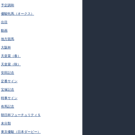
予定調和
優駿牝馬（オークス）
出目
動画
地方競馬
大阪杯
天皇賞（春）
天皇賞（秋）
安田記念
定番サイン
宝塚記念
時事サイン
有馬記念
朝日杯フューチュリティＳ
未分類
東京優駿（日本ダービー）