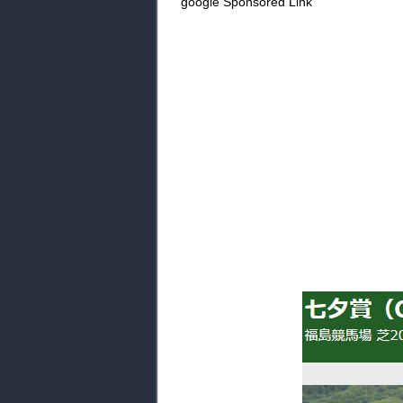
google Sponsored Link