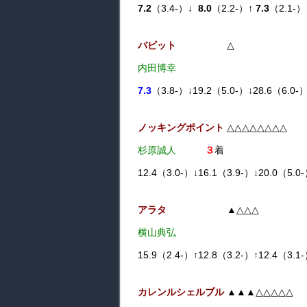
7.2
（3.4-）↓
8.0
（2.2-）↑
7.3
（2.1-）
バビット
△
内田博幸
7.3
（3.8-）↓19.2（5.0-）↓28.6（6.0-
ノッキングポイント
△△△△△△△△
杉原誠人
３
着
12.4（3.0-）↓16.1（3.9-）↓20.0（5.0
アラタ
▲△△△
横山典弘
15.9（2.4-）↑12.8（3.2-）↑12.4（3.1
カレンルシェルブル
▲▲▲△△△△△