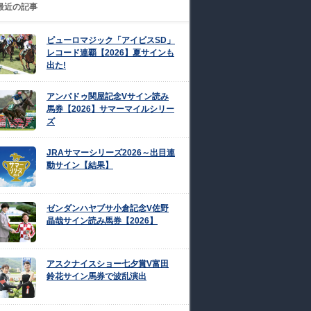
最近の記事
ピューロマジック「アイビスSD」
レコード連覇【2026】夏サインも
出た!
アンパドゥ関屋記念Vサイン読み
馬券【2026】サマーマイルシリー
ズ
JRAサマーシリーズ2026～出目連
動サイン【結果】
ゼンダンハヤブサ小倉記念V佐野
晶哉サイン読み馬券【2026】
アスクナイスショー七夕賞V富田
鈴花サイン馬券で波乱演出