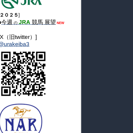
２０２５
]
今週
JRA
競馬 展望
■
の
NEW
[X（旧twitter）]
@urakeiba3