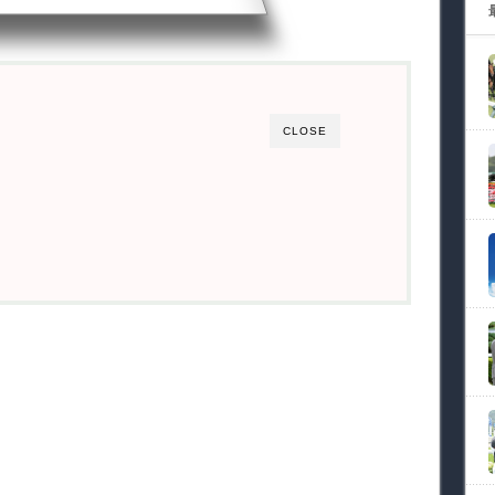
CLOSE