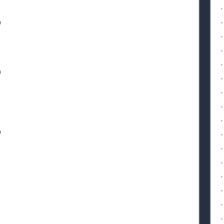
-）
-）
-）
）