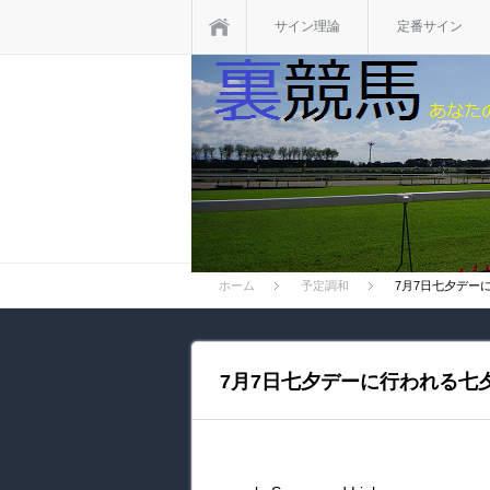
ホーム
サイン理論
定番サイン
ホーム
予定調和
7月7日七夕デー
7月7日七夕デーに行われる七