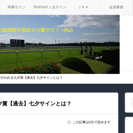
時事サイン
PinPoint １点サイン
ＪＲＡ
会員募集
に行われる七夕賞【過去】七夕サインとは？
夕賞【過去】七夕サインとは？
この記事は2分で読めます