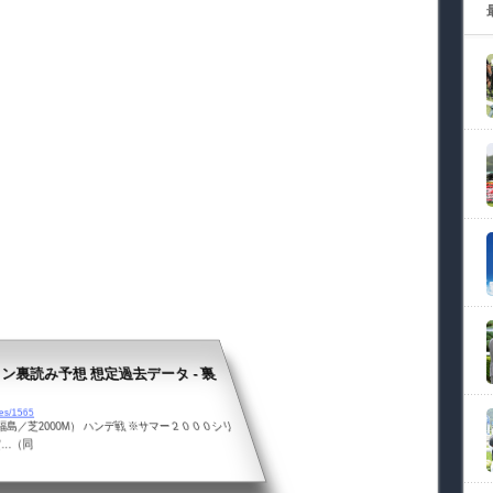
サイン裏読み予想 想定過去データ - 裏
ves/1565
福島／芝2000M） ハンデ戦 ※サマー２０００シリ
賞…（同