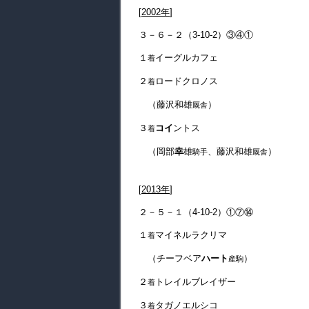
[
2002年
]
３－６－２（3-10-2）③④①
１
イーグルカフェ
着
２
ロードクロノス
着
（藤沢和雄
）
厩舎
３
コイ
ントス
着
（岡部
幸
雄
、藤沢和雄
）
騎手
厩舎
[
2013年
]
２－５－１（4-10-2）①⑦⑭
１
マイネルラクリマ
着
（チーフベア
ハート
）
産駒
２
トレイルブレイザー
着
３
タガノエルシコ
着