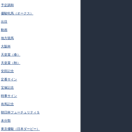
予定調和
優駿牝馬（オークス）
出目
動画
地方競馬
大阪杯
天皇賞（春）
天皇賞（秋）
安田記念
定番サイン
宝塚記念
時事サイン
有馬記念
朝日杯フューチュリティＳ
未分類
東京優駿（日本ダービー）