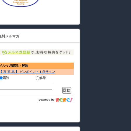
無料メルマガ
メルマガ購読・解除
【 裏 競 馬 】 ピンポイント１点サイン
購読
解除
powered by