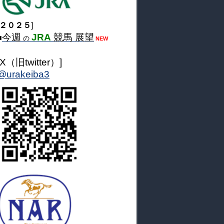
２０２５
]
今週
JRA
競馬 展望
■
の
NEW
[X（旧twitter）]
@urakeiba3