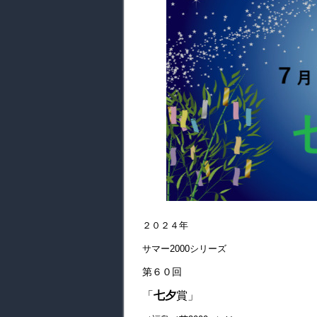
２０２４年
サマー2000シリーズ
第６０回
「
七夕
賞」