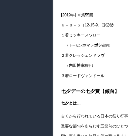
[
2019年
] ※第55回
６－８－５（12-15-9）③②⑫
１着ミッキースワロー
（
ホマレ
ボシ
）
トーセン
産駒
２着クレッシェンド
ラヴ
（内田博
幸
）
騎手
３着ロードヴァンドール
七夕デーの七夕賞【傾向】
七夕
とは…
古くから行われている日本の祭り行事
重要な節句をあらわす五節句のひとつ