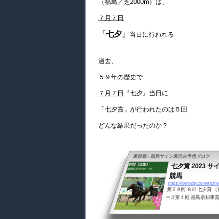
（福島／芝2000m）は、
７月７日
『
七夕
』
当日に行われる
過去、
５９年の歴史で
７月７日
『七夕』当日に
「七夕賞」が行われたのは５回
どんな結果だったのか？
裏競馬 - 競馬サイン裏読み予想ブログ
七夕賞 2023 
競馬
https://tomocity.com/archi
第５９回 ＧⅢ 七夕賞 （
ーズ第１戦 福島県知事