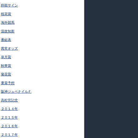
枠順サイン
桜花賞
海外競馬
温故知新
番組表
異常オッズ
皐月賞
秋華賞
菊花賞
重賞予想
阪神ジュベナイルＦ
高松宮記念
２０１４年
２０１５年
２０１６年
２０１７年