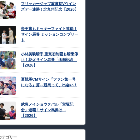
フリッカージャブ重賞初Vウイン
ズデー連勝！北九州記念【2026】
帝王賞もミッキーファイト連覇！
サイン馬券 ミッションコンプリー
ト
小林美駒騎手 重賞初制覇も騎乗停
止！花火サイン馬券「函館記念」
【2026】
夏競馬CMサイン『ファン第一号
になる』篇～競馬って、出会い！
武豊メイショウタバル「宝塚記
念」連覇！サイン馬券は…
【2026】
カテゴリー