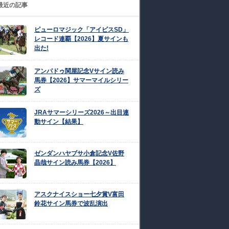
最近の記事
ピューロマジック「アイビスSD」
レコード連覇【2026】夏サインも
出た!
アンパドゥ関屋記念Vサイン読み
馬券【2026】サマーマイルシリー
ズ
JRAサマーシリーズ2026～出目連
動サイン【結果】
ゼンダンハヤブサ小倉記念V佐野
晶哉サイン読み馬券【2026】
アスクナイスショー七夕賞V富田
鈴花サイン馬券で波乱演出