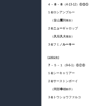
４－
８
－
８
（4-13-12）⑥⑬⑤
１
ロシアンブルー
着
（畠山
重
則
）
厩舎
２
ニュー
ギャロップ
着
（
久
垣
久
夫
）
厩舎
３
フミノ
ルーキー
着
[
1991年
]
７
－５－１（9-6-1）⑥②⑧
１
シーキャリアー
着
２
サーストンボーイ
着
（岡部
幸
雄
）
騎手
３
トウショウファルコ
着