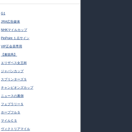
G1
JRA広告媒体
NHKマイルカップ
PinPoint １点サイン
VIP正会員専用
【裏競馬】
エリザベス女王杯
ジャパンカップ
スプリンターズＳ
チャンピオンズカップ
ニュースの裏側
フェブラリーＳ
ホープフルＳ
マイルＣＳ
ヴィクトリアマイル