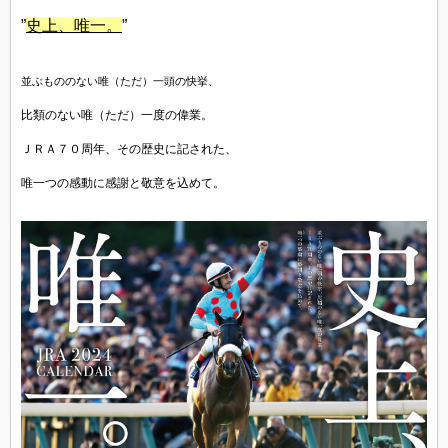
”
史上、唯一。
”
並ぶもののない唯（ただ）一頭の快挙、
比類のない唯（ただ）一度の偉業。
ＪＲＡ７０周年、その歴史に記された、
唯一つの感動に感謝と敬意を込めて。