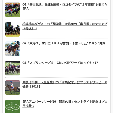
G1「安田記念」最速&最強・ロゴタイプの”２年連続”を教えた
JRA
松坂桃李がゲストの「菊花賞」は昨年の「皐月賞」のデジャブ
（再現）!?
G2「東海Ｓ」前日にＪＲＡが告知＜予告＞した”ロマン”馬券
G1「スプリンターズＳ」CMのKEYワードは＜イキ＞!?
最後は平和…天皇誕生日の「有馬記念」はブラストワンピース
優勝【2018】
JRAアニバーサリー9/16「競馬の日」セントライト記念はゾロ
目決着!?