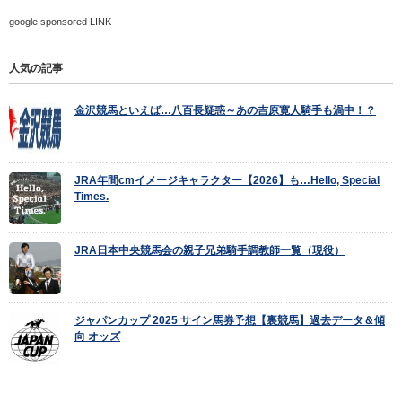
google sponsored LINK
人気の記事
金沢競馬といえば…八百長疑惑～あの吉原寛人騎手も渦中！？
JRA年間cmイメージキャラクター【2026】も…Hello, Special
Times.
JRA日本中央競馬会の親子兄弟騎手調教師一覧（現役）
ジャパンカップ 2025 サイン馬券予想【裏競馬】過去データ＆傾
向 オッズ