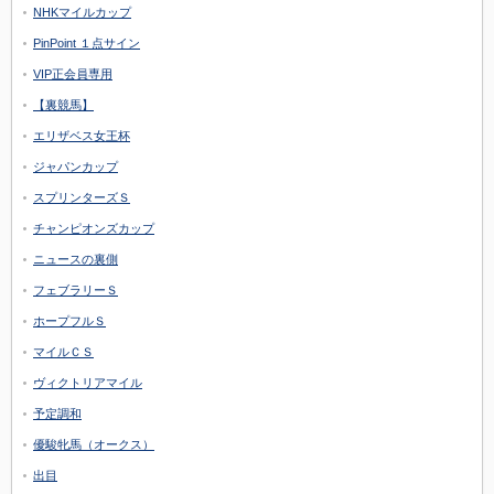
NHKマイルカップ
PinPoint １点サイン
VIP正会員専用
【裏競馬】
エリザベス女王杯
ジャパンカップ
スプリンターズＳ
チャンピオンズカップ
ニュースの裏側
フェブラリーＳ
ホープフルＳ
マイルＣＳ
ヴィクトリアマイル
予定調和
優駿牝馬（オークス）
出目