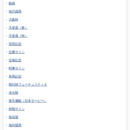
動画
地方競馬
大阪杯
天皇賞（春）
天皇賞（秋）
安田記念
定番サイン
宝塚記念
時事サイン
有馬記念
朝日杯フューチュリティＳ
未分類
東京優駿（日本ダービー）
枠順サイン
桜花賞
海外競馬