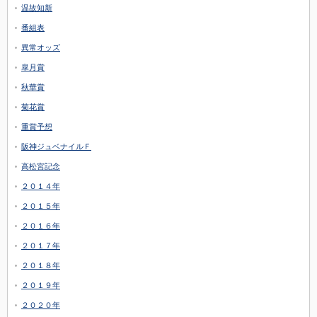
温故知新
番組表
異常オッズ
皐月賞
秋華賞
菊花賞
重賞予想
阪神ジュベナイルＦ
高松宮記念
２０１４年
２０１５年
２０１６年
２０１７年
２０１８年
２０１９年
２０２０年