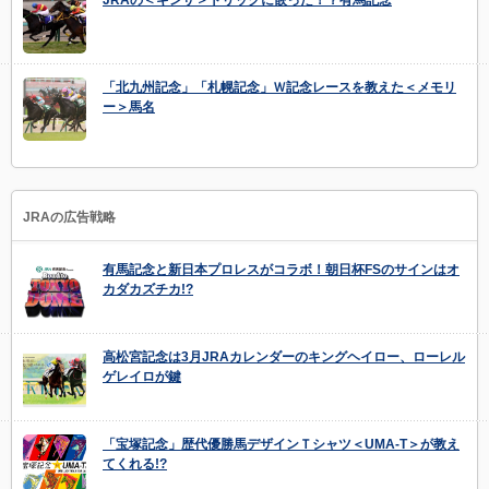
「北九州記念」「札幌記念」Ｗ記念レースを教えた＜メモリ
ー＞馬名
JRAの広告戦略
有馬記念と新日本プロレスがコラボ！朝日杯FSのサインはオ
カダカズチカ!?
高松宮記念は3月JRAカレンダーのキングヘイロー、ローレル
ゲレイロが鍵
「宝塚記念」歴代優勝馬デザインＴシャツ＜UMA-T＞が教え
てくれる!?