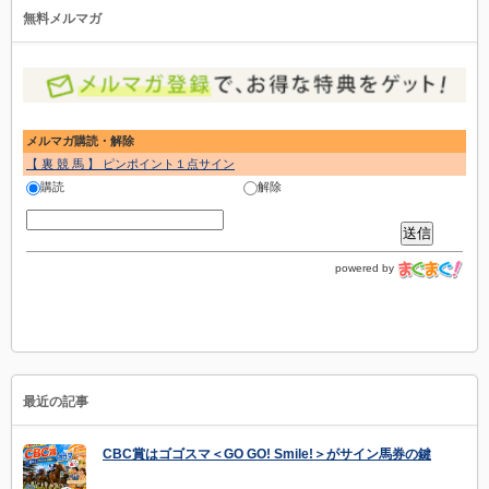
無料メルマガ
メルマガ購読・解除
【 裏 競 馬 】 ピンポイント１点サイン
購読
解除
powered by
最近の記事
CBC賞はゴゴスマ＜GO GO! Smile!＞がサイン馬券の鍵