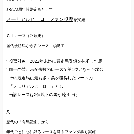
JRA70周年特別企画として
メモリアルヒーローファン投票
を実施
Ｇ１レース（24競走）
歴代優勝馬から各レース１頭選出
投票対象：2022年末迄に競走馬登録を抹消した馬
同一の競走馬が複数のレースで第1位となった場合、
その競走馬は最も多く票を獲得したレースの
「メモリアルヒーロー」とし
当該レースは2位以下の馬が繰り上げ
又、
歴代の「有馬記念」から
年代ごとに心に残るレースを選ぶファン投票も実施