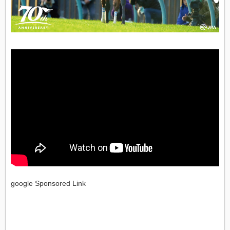
google Sponsored Link