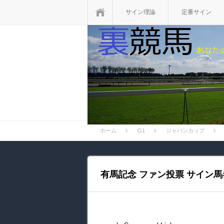
ホーム
サイン理論
定番サイン
ホーム
G1
ジャパンカップ
有馬記念 ファン投票 サイン