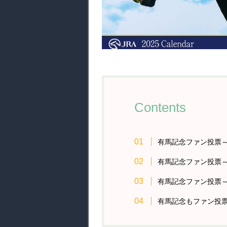
Contents
有馬記念ファン投票
有馬記念ファン投票
有馬記念ファン投票
有馬記念もファン投