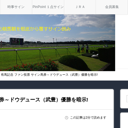
時事サイン
PinPoint １点サイン
ＪＲＡ
会員募集
有馬記念 ファン投票 サイン馬券～ドウデュース（武豊）優勝を暗示!
馬券～ドウデュース（武豊）優勝を暗示!
この記事は2分で読めます