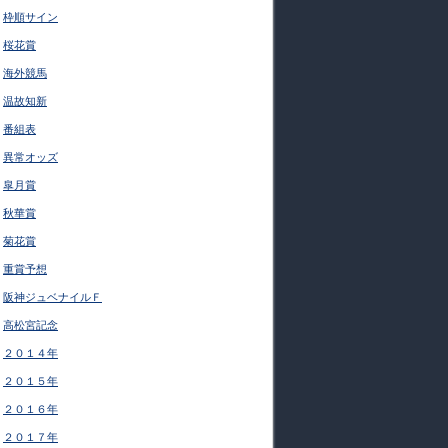
枠順サイン
桜花賞
海外競馬
温故知新
番組表
異常オッズ
皐月賞
秋華賞
菊花賞
重賞予想
阪神ジュベナイルＦ
高松宮記念
２０１４年
２０１５年
２０１６年
２０１７年