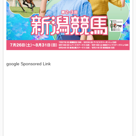
google Sponsored Link