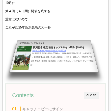
10月に
第４回（４日間）開催を残すも
重賞はないので
これが2025年新潟競馬の大一番
JRA競馬ナンデもサイト
新潟記念 想定 前売オッズ＆サイン馬券【2025】
https://tomocity.com/keiba/?p=1639
G3 新潟記念 別定戦（新潟／芝2000m） ※農林水産大臣賞＜同大臣：小泉進次郎
＞ 新潟馬主協会会長賞＜同会長：飯塚知一＞ ※サマー2000シリーズ第５戦 【過
去】 昨年の＜取消戦（２枠2番）＞を受け 今年から（ハンデ戦⇒）グレード別定
戦
Contents
CLOSE
キャッチコピーにサイン