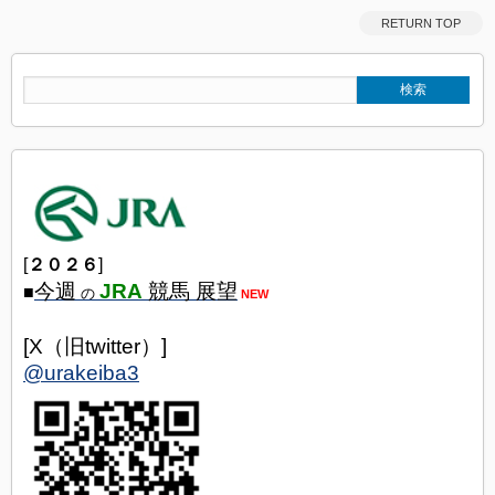
RETURN TOP
[
２０２６
]
今週
JRA
競馬 展望
■
の
NEW
[X（旧twitter）]
@urakeiba3