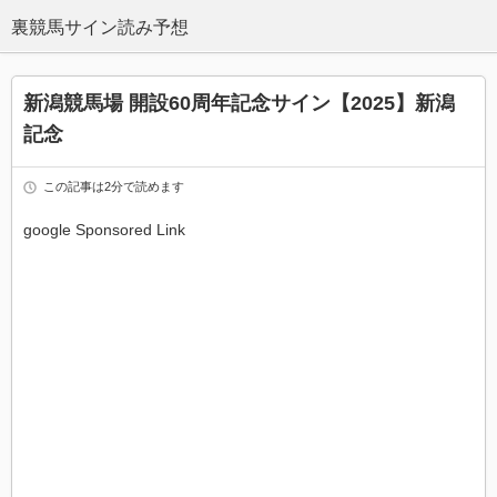
新潟競馬場 開設60周年記念サイン【2025】新潟
記念
この記事は2分で読めます
google Sponsored Link