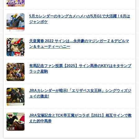
5月カレンダーのキングカメハメハが5月G1で大活躍！6月は
ジャンポケ
天皇賞春 2022 サインは…永井豪のマジンガーＺ＆デビルマ
ン＆キューティーハニー
有馬記念ファン投票【2025】サイン馬券のKEYはキタサンブ
ラック産駒
JRAカレンダーが暗示!「エリザベス女王杯」シングウィズジ
ョイの激走!
JRA宝塚記念とTCK帝王賞がコラボ【2021】相互サインで教
えた的中馬券