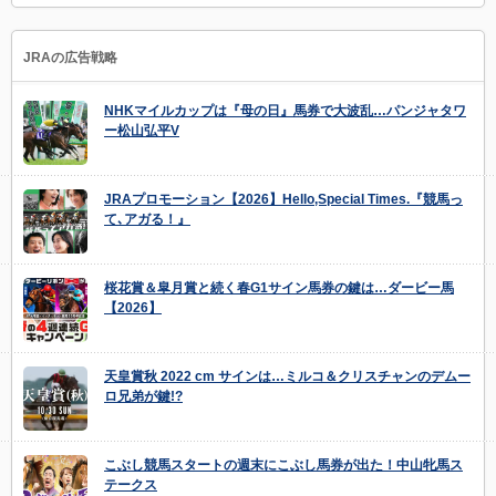
JRAの広告戦略
NHKマイルカップは『母の日』馬券で大波乱…パンジャタワ
ー松山弘平V
JRAプロモーション【2026】Hello,Special Times.『競馬っ
て､アガる！』
桜花賞＆皐月賞と続く春G1サイン馬券の鍵は…ダービー馬
【2026】
天皇賞秋 2022 cm サインは…ミルコ＆クリスチャンのデムー
ロ兄弟が鍵!?
こぶし競馬スタートの週末にこぶし馬券が出た！中山牝馬ス
テークス