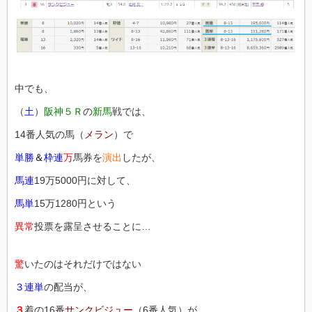
中でも、
（
土
）
阪神５Ｒ
の
新馬
戦では、
14番人気の馬（
メラン
）で
単勝
＆
枠連
万
馬券を
演出
したが、
馬連
19万5000円に対して、
馬単
15万1280円という
異常
投票を露呈させることに…
驚
いたのはそれだけではない
３連単
の配当が、
３
着の16番
サンクビジュー
（6番人気）が、