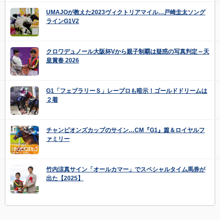
UMAJOが教えた2023ヴィクトリアマイル…戸崎圭太ソング
ラインG1V2
クロワデュノール大阪杯Vから親子制覇は疑惑の写真判定～天
皇賞春 2026
G1「フェブラリーＳ」レープロも暗示！ゴールドドリームは
２着
チャンピオンズカップのサイン…CM『G1』篇＆ロイヤルフ
ァミリー
竹内涼真サイン「オールカマー」でスペシャルタイム馬券が
出た【2025】