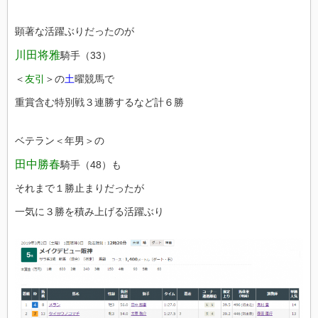
顕著な活躍ぶりだったのが
川田将雅
騎手（33）
＜
友引
＞の
土
曜競馬で
重賞含む特別戦３連勝するなど計６勝
ベテラン＜年男＞の
田中勝春
騎手（48）も
それまで１勝止まりだったが
一気に３勝を積み上げる活躍ぶり