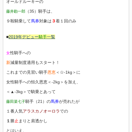
オールドルーキーの
（35）騎手は、
藤井勘一郎
９鞍騎乗して
馬券
対象は
３
着１回のみ
■
2019年デビュー
騎手
一覧
性騎手への
女
新
減量制度適用もスタート！
これまでの見習い騎手
恩恵
＜☆-1kg＞に
女性騎手への恒久恩恵＜-2kg＞を加え、
＜▲-3kg＞で騎乗とあって
騎手（21）の
馬券
が売れたが
藤田菜七子
１番人気
アラスカノオーロラ
での
１
勝
止
まりと肩透かし
とはいえ、