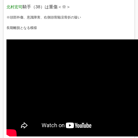
騎手（38）は重傷＜※＞
北村宏司
※頭部外傷、意識障害、右側頭骨陥没骨折の疑い
長期離脱となる模様