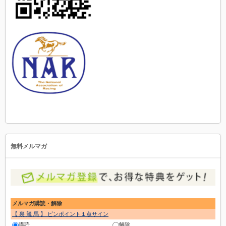
無料メルマガ
メルマガ購読・解除
【 裏 競 馬 】 ピンポイント１点サイン
購読
解除