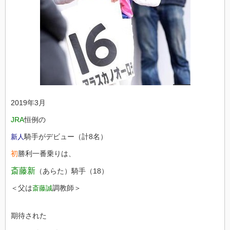
2019年3月
JRA
恒例の
騎手がデビュー（計8名）
新人
初
勝利一番乗りは、
斎藤新
（あらた）騎手（18）
＜父は
調教師＞
斎藤誠
期待された