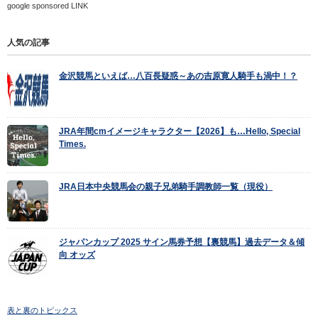
google sponsored LINK
人気の記事
金沢競馬といえば…八百長疑惑～あの吉原寛人騎手も渦中！？
JRA年間cmイメージキャラクター【2026】も…Hello, Special
Times.
JRA日本中央競馬会の親子兄弟騎手調教師一覧（現役）
ジャパンカップ 2025 サイン馬券予想【裏競馬】過去データ＆傾
向 オッズ
表と裏のトピックス