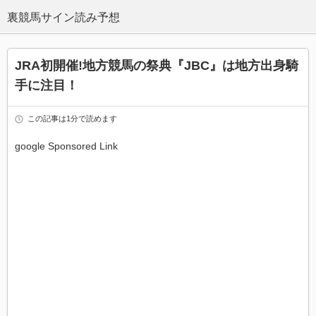
JRA初開催!地方競馬の祭典『JBC』は地方出身騎
手に注目！
この記事は1分で読めます
google Sponsored Link