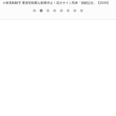
小林美駒騎手 重賞初制覇も騎乗停止！花火サイン馬券「函館記念」【2026】