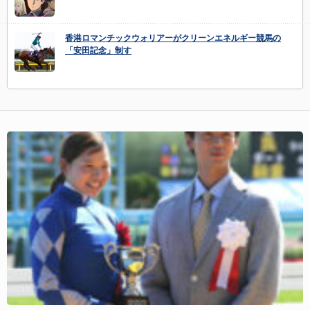
香港ロマンチックウォリアーがクリーンエネルギー競馬の
「安田記念」制す