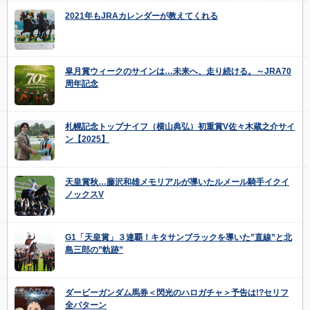
2021年もJRAカレンダーが教えてくれる
皐月賞ウィークのサインは…未来へ、走り続ける。～JRA70
周年記念
札幌記念トップナイフ（横山典弘）初重賞V佐々木蔵之介サイ
ン【2025】
天皇賞秋…藤沢和雄メモリアルが導いたルメール騎手イクイ
ノックスV
G1「天皇賞」３連覇！キタサンブラックを導いた”直線”と北
島三郎の”軌跡”
ダービーガンダム馬券＜閃光のハロガチャ＞予告は!?セリフ
全パターン