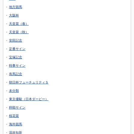
地方競馬
大阪杯
天皇賞（春）
天皇賞（秋）
安田記念
定番サイン
宝塚記念
時事サイン
有馬記念
朝日杯フューチュリティＳ
未分類
東京優駿（日本ダービー）
枠順サイン
桜花賞
海外競馬
温故知新