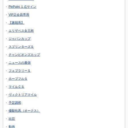
PinPoint １点サイン
VIP正会員専用
【裏競馬】
エリザベス女王杯
ジャパンカップ
スプリンターズＳ
チャンピオンズカップ
ニュースの裏側
フェブラリーＳ
ホープフルＳ
マイルＣＳ
ヴィクトリアマイル
予定調和
優駿牝馬（オークス）
出目
動画