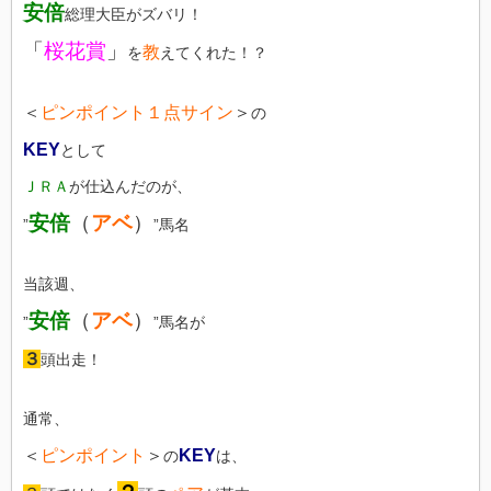
安倍
総理大臣がズバリ！
「
桜花賞
」
教
を
えてくれた！？
＜
ピンポイント１点サイン
＞
の
KEY
として
ＪＲＡ
が仕込んだのが、
安倍
（
アベ
）
”
”馬名
当該週、
安倍
（
アベ
）
”
”馬名が
３
頭出走！
通常、
＜
ピンポイント
＞
KEY
の
は、