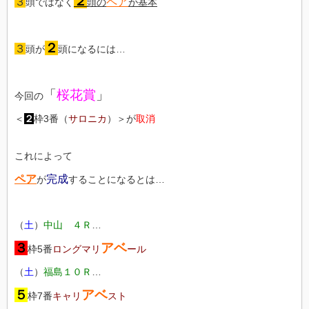
２
３
ペア
頭ではなく
頭の
が基本
２
３
頭が
頭になるには…
「
桜花賞
」
今回の
＜
２
枠3番（
サロニカ
）＞が
取消
これによって
ペア
完成
が
することになるとは…
（
土
）
中山 ４Ｒ
…
３
アベ
枠5番
ロングマリ
ール
（
土
）
福島１０Ｒ
…
５
アベ
枠7番
キャリ
スト