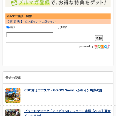
メルマガ購読・解除
【 裏 競 馬 】 ピンポイント１点サイン
購読
解除
powered by
最近の記事
CBC賞はゴゴスマ＜GO GO! Smile!＞がサイン馬券の鍵
ピューロマジック「アイビスSD」レコード連覇【2026】夏サ
インも出た!