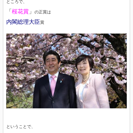
ところで、
「
桜花賞
」
の正賞は
内閣総理大臣
賞
ということで、