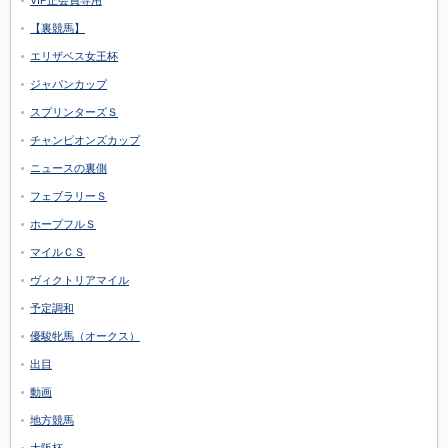
【裏競馬】
エリザベス女王杯
ジャパンカップ
スプリンターズＳ
チャンピオンズカップ
ニュースの裏側
フェブラリーＳ
ホープフルＳ
マイルＣＳ
ヴィクトリアマイル
予定調和
優駿牝馬（オークス）
出目
動画
地方競馬
大阪杯