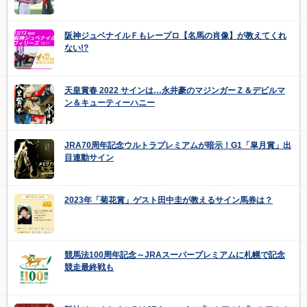
阪神ジュベナイルＦもレープロ【名馬の肖像】が教えてくれ
ない!?
天皇賞春 2022 サインは…永井豪のマジンガーＺ＆デビルマ
ン＆キューティーハニー
JRA70周年記念ウルトラプレミアムが暗示！G1「皐月賞」出
目連動サイン
2023年「菊花賞」ゲスト田中圭が教えるサイン馬券は？
競馬法100周年記念～JRAスーパープレミアムに札幌で記念
競走最終戦も