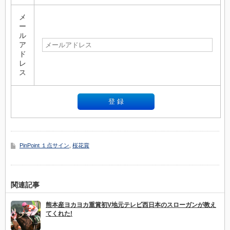
メ
ー
ル
ア
ド
レ
ス
PinPoint １点サイン
,
桜花賞
関連記事
熊本産ヨカヨカ重賞初V地元テレビ西日本のスローガンが教え
てくれた!