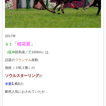
2017年
「
桜花賞
」
Ｇ１
（
阪神
競馬場／
芝
1600m）は、
話題の
フランケル
産駒
無敗（３戦３勝）の
ソウルスターリング
が
1.4
単勝
倍の
断然人気におされていたが…