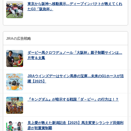
東京から阪神へ移動展示…ディープインパクトが教えてくれ
たG3「阪急杯」
JRAの広告戦略
ダービー馬クロワデュノール「大阪杯」親子制覇サインは…
片寄＆太鳳
JRAウインズデーはサイン馬券の宝庫…未来のG1ホースが活
躍【2025】
『キングダム』が暗示する戦国「ダ－ビー」の行方は！？
見上愛が教えた新潟記念【2025】馬主変更シランケド田畑利
彦が初重賞制覇