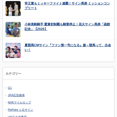
帝王賞もミッキーファイト連覇！サイン馬券 ミッションコン
プリート
小林美駒騎手 重賞初制覇も騎乗停止！花火サイン馬券「函館
記念」【2026】
夏競馬CMサイン『ファン第一号になる』篇～競馬って、出会
い！
カテゴリー
G1
JRA広告媒体
NHKマイルカップ
PinPoint １点サイン
VIP正会員専用