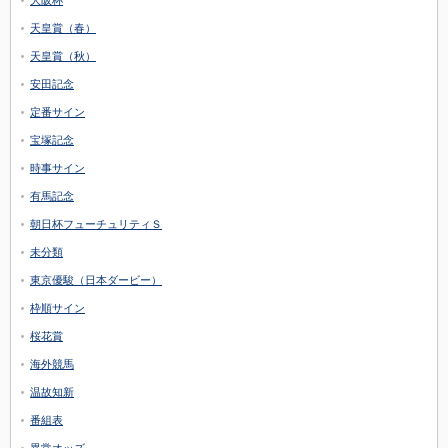
天皇賞（春）
天皇賞（秋）
安田記念
定番サイン
宝塚記念
時事サイン
有馬記念
朝日杯フューチュリティＳ
未分類
東京優駿（日本ダービー）
枠順サイン
桜花賞
海外競馬
温故知新
番組表
異常オッズ