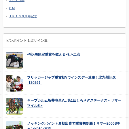
ＣＭ
ＪＲＡ６０周年記念
ピンポイント１点サイン集
<牝>馬限定重賞を教える<紅>二点
フリッカージャブ重賞初Vウインズデー連勝！北九州記念
【2026】
キープカルム坂井瑠星V…第1回しらさぎステークス＜サマー
マイルS＞
ノッキングポイント夏初出走で重賞初制覇！サマー2000Sチ
ャンピオン不在