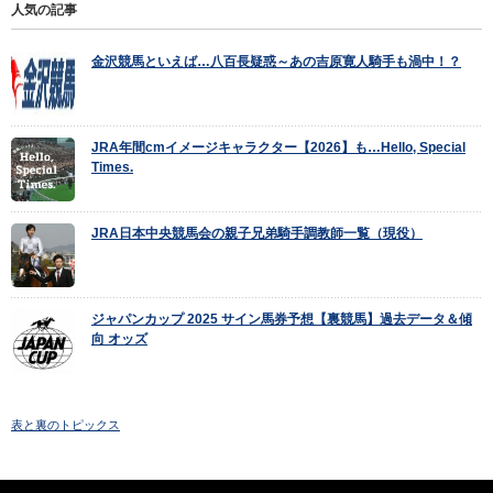
人気の記事
金沢競馬といえば…八百長疑惑～あの吉原寛人騎手も渦中！？
JRA年間cmイメージキャラクター【2026】も…Hello, Special
Times.
JRA日本中央競馬会の親子兄弟騎手調教師一覧（現役）
ジャパンカップ 2025 サイン馬券予想【裏競馬】過去データ＆傾
向 オッズ
表と裏のトピックス