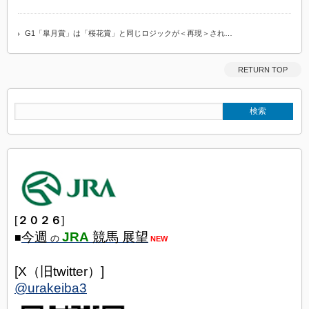
G1「皐月賞」は「桜花賞」と同じロジックが＜再現＞され…
RETURN TOP
[
２０２６
]
今週
JRA
競馬 展望
■
の
NEW
[X（旧twitter）]
@urakeiba3