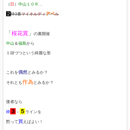
（
日
）
中山１０Ｒ
…
２
アベ
枠3番
マイネルディ
ル
「
桜花賞
」
の裏開催
中山
＆
福島
から
１頭づつという綺麗な形
偶然
これを
とみるか？
作為
それとも
とみるか？
後者なら
３
５
枠
－
ラインを
買
黙って
えばよい！