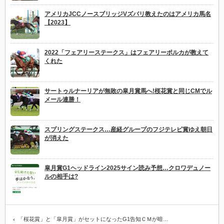
アメリカJCCノースブリッジVズバリ教えたのはアメリカ馬名
【2023】
2022「フェアリーステークス」はフェアリーポルカが教えて
くれた
サートゥルナーリアが無敗の皐月賞馬へ!桜花賞と同じCMでル
メール連勝！
スプリングステークス…産経グループのフジテレビ賞ゆえ朝日
が消えた
皐月賞G1ヘッドライン2025サイン読み予想…クロワデュノー
ルの相手は?
「桜花賞」と「皐月賞」がセットになったG1告知ＣＭが暗…