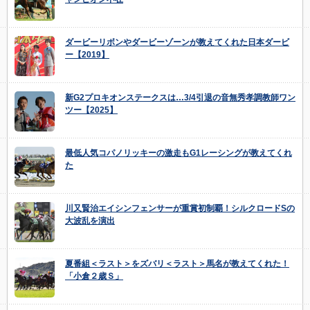
ダービーリボンやダービーゾーンが教えてくれた日本ダービ
ー【2019】
新G2プロキオンステークスは…3/4引退の音無秀孝調教師ワン
ツー【2025】
最低人気コパノリッキーの激走もG1レーシングが教えてくれ
た
川又賢治エイシンフェンサーが重賞初制覇！シルクロードSの
大波乱を演出
夏番組＜ラスト＞をズバリ＜ラスト＞馬名が教えてくれた！
「小倉２歳Ｓ」