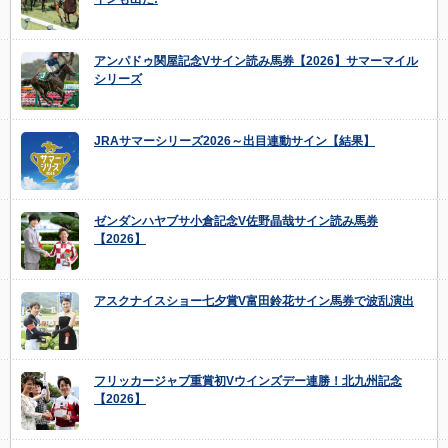
アンパドゥ関屋記念Vサイン読み馬券【2026】サマーマイル
シリーズ
JRAサマーシリーズ2026～出目連動サイン【結果】
ゼンダンハヤブサ小倉記念V佐野晶哉サイン読み馬券
【2026】
アスクナイスショー七夕賞V富田鈴花サイン馬券で波乱演出
フリッカージャブ重賞初Vウインズデー連勝！北九州記念
【2026】