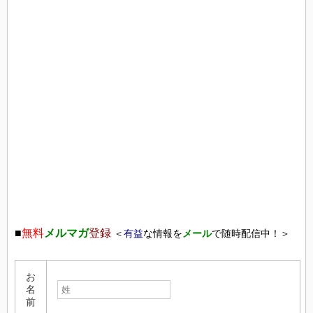
■
無料
メルマガ
登録
＜
有益
な情報を
メール
で随時配信中！＞
お
名
前