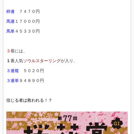
枠連
７４７０円
馬連
１７０００円
馬単
４５３３０円
３
着には、
１
番人気
ソウルスターリング
が入り、
３連複
５０２０円
３連単
９４８９０円
信じる者は救われる！？