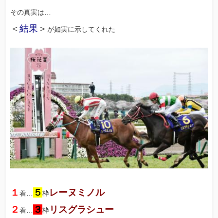
その真実は…
＜
結果
＞
が如実に示してくれた
１
５
レーヌミノル
着…
枠
２
３
リスグラシュー
着…
枠