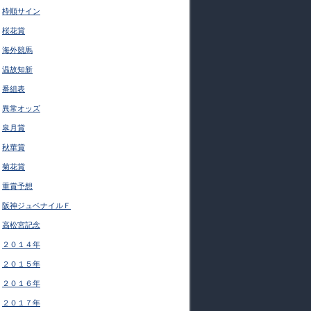
枠順サイン
桜花賞
海外競馬
温故知新
番組表
異常オッズ
皐月賞
秋華賞
菊花賞
重賞予想
阪神ジュベナイルＦ
高松宮記念
２０１４年
２０１５年
２０１６年
２０１７年