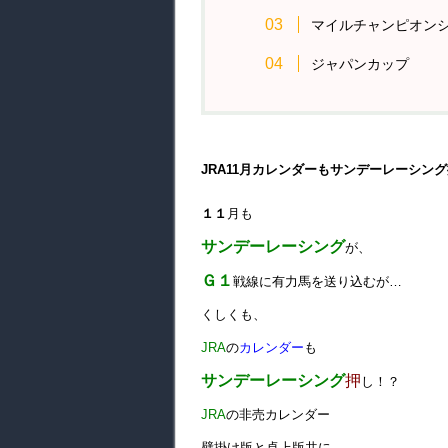
マイルチャンピオン
ジャパンカップ
JRA11月カレンダーもサンデーレーシング
１１
月も
サンデーレーシング
が、
Ｇ１
戦線に有力馬を送り込むが…
くしくも、
JRA
の
カレンダー
も
サンデーレーシング
押
し！？
JRA
の非売カレンダー
壁掛け版と卓上版共に