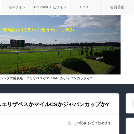
時事サイン
PinPoint １点サイン
ＪＲＡ
会員募集
シングの勝負処…エリザベスかマイルCSかジャパンカップか?
エリザベスかマイルCSかジャパンカップか?
この記事は2分で読めます