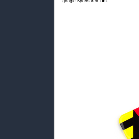
google Sponsored Link