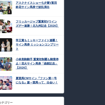
アスクナイスショー七夕賞V富田
鈴花サイン馬券で波乱演出
フリッカージャブ重賞初Vウイン
ズデー連勝！北九州記念【2026】
帝王賞もミッキーファイト連覇！
サイン馬券 ミッションコンプリー
ト
小林美駒騎手 重賞初制覇も騎乗停
止！花火サイン馬券「函館記念」
【2026】
夏競馬CMサイン『ファン第一号
になる』篇～競馬って、出会い！
カテゴリー