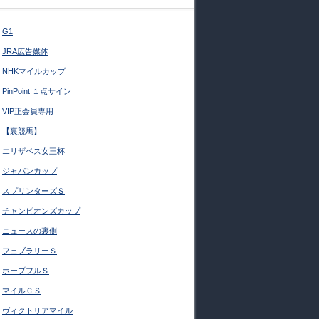
G1
JRA広告媒体
NHKマイルカップ
PinPoint １点サイン
VIP正会員専用
【裏競馬】
エリザベス女王杯
ジャパンカップ
スプリンターズＳ
チャンピオンズカップ
ニュースの裏側
フェブラリーＳ
ホープフルＳ
マイルＣＳ
ヴィクトリアマイル