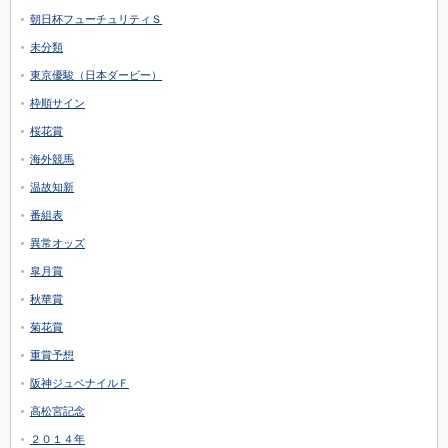
朝日杯フューチュリティＳ
未分類
東京優駿（日本ダービー）
枠順サイン
桜花賞
海外競馬
温故知新
番組表
異常オッズ
皐月賞
秋華賞
菊花賞
重賞予想
阪神ジュベナイルＦ
高松宮記念
２０１４年