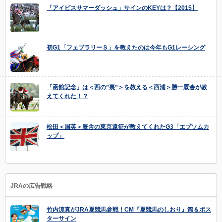
「アイビスサマーダッシュ」サインのKEYは？【2015】
初G1「フェブラリーＳ」を教えたのは今年もG1レーシング
「函館記念」は＜西の”裏”＞を教える＜西浦＞勝一厩舎が教
えてくれた！？
松田＜国英＞厩舎の東京遠征が教えてくれたG3「エプソムカ
ップ」
JRAの広告戦略
竹内涼真がJRA夏競馬参戦！CM『夏競馬のしおり』篇＆ポス
ターサイン