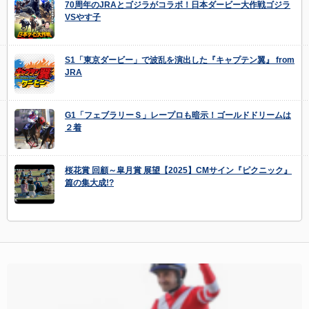
70周年のJRAとゴジラがコラボ！日本ダービー大作戦ゴジラ
VSやす子
S1「東京ダービー」で波乱を演出した『キャプテン翼』 from
JRA
G1「フェブラリーＳ」レープロも暗示！ゴールドドリームは
２着
桜花賞 回顧～皐月賞 展望【2025】CMサイン『ピクニック』
篇の集大成!?