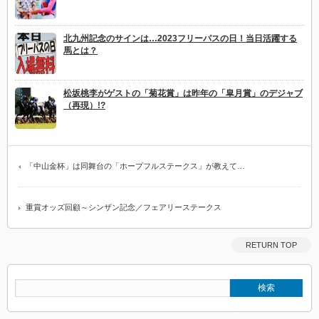
北九州記念のサインは…2023フリーパスの日！当日活躍する
馬とは？
松坂桃李がゲストの「菊花賞」は昨年の「皐月賞」のデジャブ
（再現）!?
「中山金杯」は同舞台の「ホープフルステークス」が教えて…
重賞オッズ回顧～シンザン記念／フェアリーステークス
RETURN TOP