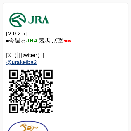
[
２０２５
]
今週
JRA
競馬 展望
■
の
NEW
[X（旧twitter）]
@urakeiba3