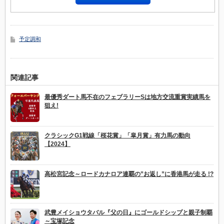
予定調和
関連記事
最優秀ダート馬不在のフェブラリーSは地方交流重賞実績馬を
狙え!
クラシックG1戦線「桜花賞」「皐月賞」有力馬の動向
【2024】
高松宮記念～ロードカナロア連覇の”お返し”に香港馬が走る !?
武豊メイショウタバル『父の日』にゴールドシップと親子制覇
～宝塚記念