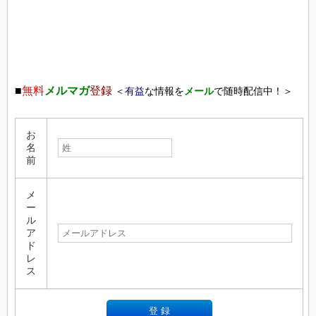
■
無料
メルマガ
登録
＜
有益
な情報を
メール
で随時配信中！＞
お
名
前
メ
ー
ル
ア
ド
レ
ス