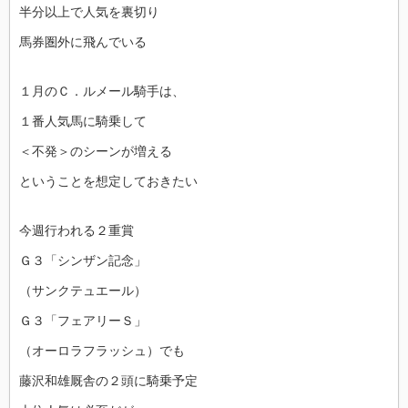
半分以上で人気を裏切り
馬券圏外に飛んでいる
１月のＣ．ルメール騎手は、
１番人気馬に騎乗して
＜不発＞のシーンが増える
ということを想定しておきたい
今週行われる２重賞
Ｇ３「シンザン記念」
（サンクテュエール）
Ｇ３「フェアリーＳ」
（オーロラフラッシュ）でも
藤沢和雄厩舎の２頭に騎乗予定