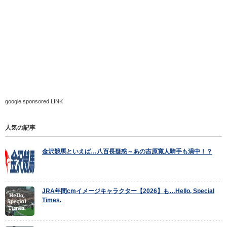
google sponsored LINK
人気の記事
金沢競馬といえば…八百長疑惑～あの吉原寛人騎手も渦中！？
JRA年間cmイメージキャラクター【2026】も…Hello, Special
Times.