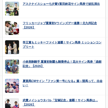
アスクナイスショー七夕賞V富田鈴花サイン馬券で波乱演出
フリッカージャブ重賞初Vウインズデー連勝！北九州記念
【2026】
帝王賞もミッキーファイト連覇！サイン馬券 ミッションコン
プリート
小林美駒騎手 重賞初制覇も騎乗停止！花火サイン馬券「函館
記念」【2026】
夏競馬CMサイン『ファン第一号になる』篇～競馬って、出会
い！
武豊メイショウタバル「宝塚記念」連覇！サイン馬券は…
【2026】