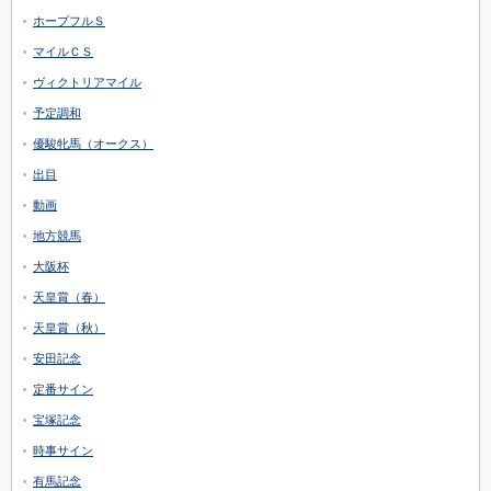
ホープフルＳ
マイルＣＳ
ヴィクトリアマイル
予定調和
優駿牝馬（オークス）
出目
動画
地方競馬
大阪杯
天皇賞（春）
天皇賞（秋）
安田記念
定番サイン
宝塚記念
時事サイン
有馬記念