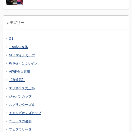
カテゴリー
G1
JRA広告媒体
NHKマイルカップ
PinPoint １点サイン
VIP正会員専用
【裏競馬】
エリザベス女王杯
ジャパンカップ
スプリンターズＳ
チャンピオンズカップ
ニュースの裏側
フェブラリーＳ