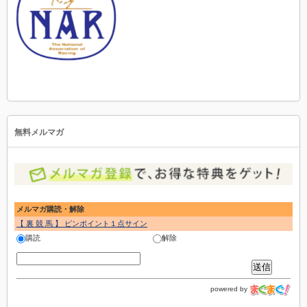
無料メルマガ
メルマガ購読・解除
【 裏 競 馬 】 ピンポイント１点サイン
購読
解除
powered by