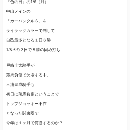
『色の日』の1/6（月）
中山メインの
「カーバンクルＳ」を
ライラックカラーで制して
自己最多となる１日６勝
1/5-6の２日で８勝の固め打ち
戸崎圭太騎手が
落馬負傷で欠場する中、
三浦皇成騎手も
初日に落馬負傷ということで
トップジョッキー不在
となった関東圏で
今年は１ヶ月で何勝するのか？