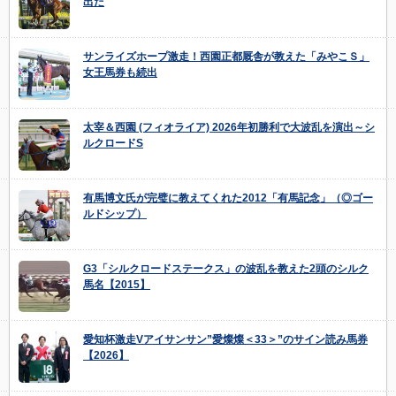
出た
サンライズホープ激走！西園正都厩舎が教えた「みやこＳ」
女王馬券も続出
太宰＆西園 (フィオライア) 2026年初勝利で大波乱を演出～シ
ルクロードS
有馬博文氏が完璧に教えてくれた2012「有馬記念」（◎ゴー
ルドシップ）
G3「シルクロードステークス」の波乱を教えた2頭のシルク
馬名【2015】
愛知杯激走Vアイサンサン”愛燦燦＜33＞”のサイン読み馬券
【2026】