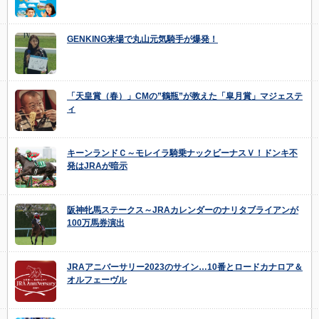
GENKING来場で丸山元気騎手が爆発！
「天皇賞（春）」CMの”鶴瓶”が教えた「皐月賞」マジェステ
ィ
キーンランドＣ～モレイラ騎乗ナックビーナスＶ！ドンキ不
発はJRAが暗示
阪神牝馬ステークス～JRAカレンダーのナリタブライアンが
100万馬券演出
JRAアニバーサリー2023のサイン…10番とロードカナロア＆
オルフェーヴル