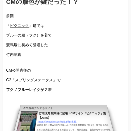
CMの服色が鍵だった！？
前回
『
ピクニック
』篇では
ブルーの服（フク）を着て
競馬場に初めて登場した
竹内涼真
CM公開直後の
G2「スプリングステークス」で
フク
ノ
ブルー
レイクが２着
JRA競馬ナンデもサイト
竹内涼真 競馬場に登場！CMサイン『ピクニック』篇
【2025】
https://tomocity.com/keiba/?p=833
2025年 新たにJRAの”顔”に加わった 竹内涼真 第1弾CM『始まり』篇では 長澤ま
さみに 競馬場に誘われるも拒否 かくして、 竹内涼真は、 裏方的なサインの発信