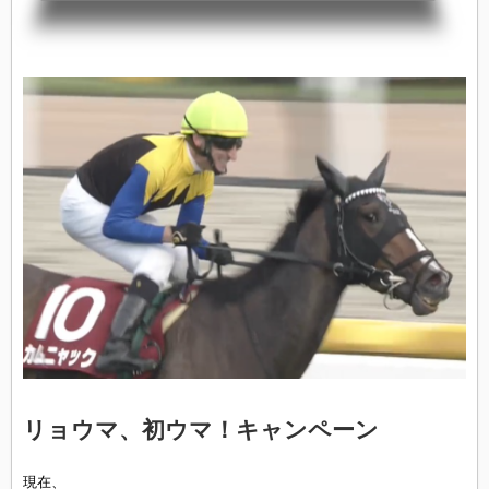
ャックに騎乗したアンドレアシュ・シュタルケ騎手（51）は、短期免許（※）の
常連今回の勝利でJRA通算100勝に王手をかけた※3月9日（日）～ 6月8日（日）
※2023年ドイツのリーディング１位■シュタルケ騎手のコメントここ３週間ほど
勝つこと...
リョウマ、初ウマ！キャンペーン
現在、