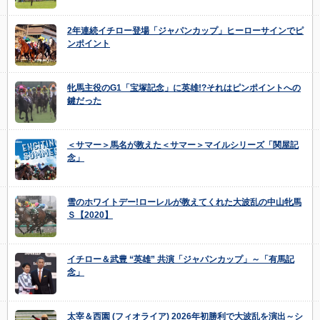
2年連続イチロー登場「ジャパンカップ」ヒーローサインでピ
ンポイント
牝馬主役のG1「宝塚記念」に英雄!?それはピンポイントへの
鍵だった
＜サマー＞馬名が教えた＜サマー＞マイルシリーズ「関屋記
念」
雪のホワイトデー!ローレルが教えてくれた大波乱の中山牝馬
Ｓ【2020】
イチロー＆武豊 “英雄” 共演「ジャパンカップ」～「有馬記
念」
太宰＆西園 (フィオライア) 2026年初勝利で大波乱を演出～シ