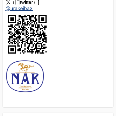
[X（旧twitter）]
@urakeiba3