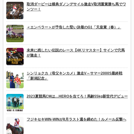
取消ダービーは横典ダノンデサイル激走V取消重賞勝ち馬でワ
ンツー！
＜エンペラー＞が予告した堅い決着のG1「天皇賞（春）」
未来に残したい伝説のレース【4Kリマスター】サインで穴馬
が激走！
シンリョクカ（母父キンカメ）激走V～サマー2000S最終戦
「新潟記念」
2023夏競馬CMは…HEROを当てろ！馬齢55kg新世代デビュー
フジキセキWIN-WINが8月ラスト週を締めた！ルメール反撃へ