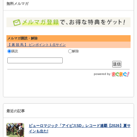
無料メルマガ
メルマガ購読・解除
【 裏 競 馬 】 ピンポイント１点サイン
購読
解除
powered by
最近の記事
ピューロマジック「アイビスSD」レコード連覇【2026】夏サ
インも出た!