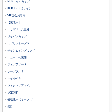
NHKマイルカップ
PinPoint １点サイン
VIP正会員専用
【裏競馬】
エリザベス女王杯
ジャパンカップ
スプリンターズＳ
チャンピオンズカップ
ニュースの裏側
フェブラリーＳ
ホープフルＳ
マイルＣＳ
ヴィクトリアマイル
予定調和
優駿牝馬（オークス）
出目