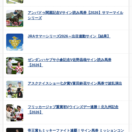
アンパドゥ関屋記念Vサイン読み馬券【2026】サマーマイル
シリーズ
JRAサマーシリーズ2026～出目連動サイン【結果】
ゼンダンハヤブサ小倉記念V佐野晶哉サイン読み馬券
【2026】
アスクナイスショー七夕賞V富田鈴花サイン馬券で波乱演出
フリッカージャブ重賞初Vウインズデー連勝！北九州記念
【2026】
帝王賞もミッキーファイト連覇！サイン馬券 ミッションコン