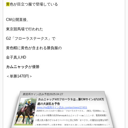
黄
色が目立つ服で登場している
CM公開直後、
東京競馬場で行われた
G2「フローラステークス」で
黄色帽に黄色が含まれる勝負服の
金子真人HD
カムニャック
が優勝
＜単勝1470円＞
裏競馬サイン読み予想
2025.04.27
カムニャックVのフローラＳは…新CMサインが110万
超の大波乱を予告
https://jra競馬サイン読み.com/archives/27403
2025年サンケイスポーツ賞Ｇ２「フローラステークス」（東京／芝2000m）は…
A.シュタルケ騎乗の伏兵Kamunyakカムニャック＜○▲△△△＞が、重賞初制覇！
１番人気２着のヴァルキリーバースと共に5/25「オークス」の優先出走権をGET
＜単勝1470円⑦＞※馬名意味： 祝福された者シュタルケ騎手はJRA99勝目カムニ