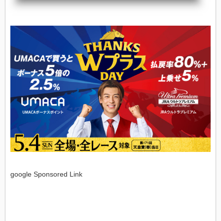
２回）戦争による中断を挟み1947年（昭和22年）春に「平和賞」として再開され
同年秋から「天皇賞」へ改称される（フルゲート18頭）日本馬：JRA所属馬レー
テ...
google Sponsored Link