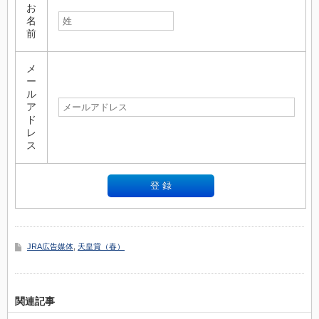
お
名
前
メ
ー
ル
ア
ド
レ
ス
JRA広告媒体
,
天皇賞（春）
関連記事