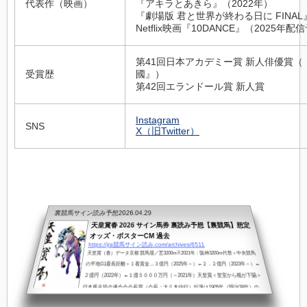
代表作（映画）
『アキラとあきら』（2022年）
『劇場版 君と世界が終わる日に FINAL
Netflix映画『10DANCE』（2025年配
第41回日本アカデミー賞 新人俳優賞（
受賞歴
國』）
第42回エランドール賞 新人賞
Instagram
SNS
X（旧Twitter）
裏競馬サイン読み予想
2026.04.29
天皇賞春 2026 サイン馬券 裏読み予想【裏競馬】想定
オッズ・ポスターCM 過去
https://jra競馬サイン読み.com/archives/6511
天皇賞（春）データ京都 競馬場／芝3200m※2021年：阪神3200m代替＜中央競馬
の平地G1最長距離＞１着賞金…３億円（2025年～）←２．２億円（2023年～）←
２億円（2022年）←１億５０００万円（～2021年）天皇賞＜皇室から楯が下賜＞
日本馬主協会連合会会長賞（会長：大八木信行）起源は1905年（明治38年）の
「エンペラーズカップ」1937年（昭和12年）の「帝室御賞典」が第1回（春は第