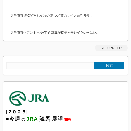
天皇賞春 新CM”それぞれの楽しい”篇のサイン馬券考察…
天皇賞春ヘデントールV竹内涼真が祝福～モレイラの次はレ…
RETURN TOP
[
２０２５
]
今週
JRA
競馬 展望
■
の
NEW