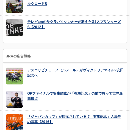
ルクロードS
テレビcmのサクラバクシンオーが教えたG1スプリンターズ
S【2012】
JRAの広告戦略
アスコリピチェーノ（ルメール）がヴィクトリアマイルV安田
記念へ
GPファイナルで羽生結弦が「有馬記念」の前で舞って世界最
高得点
「ジャパンカップ」が暗示されている!?「有馬記念」入場券
の写真【2016】