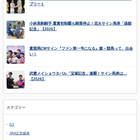
プリート
小林美駒騎手 重賞初制覇も騎乗停止！花火サイン馬券「函館
記念」【2026】
夏競馬CMサイン『ファン第一号になる』篇～競馬って、出会
い！
武豊メイショウタバル「宝塚記念」連覇！サイン馬券は…
【2026】
カテゴリー
G1
JRA広告媒体