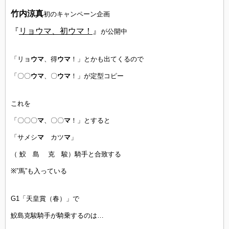
竹内涼真
初のキャンペーン企画
『
リョウマ、初ウマ！
』
が公開中
「リョ
ウマ
、得
ウマ
！」とかも出てくるので
「〇〇
ウマ
、〇
ウマ
！」が定型コピー
これを
「〇〇〇
マ
、〇〇
マ
！」とすると
「サメシ
マ
カツ
マ
」
（ 鮫 島 克 駿）騎手と合致する
※”馬”も入っている
G1「天皇賞（春）」で
鮫島克駿騎手が騎乗するのは…