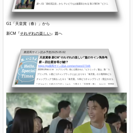
源へ G1「高松宮記念」から テレビでもお披露目される 第２弾CM『ピクニ
G1「天皇賞（春）」から
新CM『
それぞれの楽しい
』篇へ
裏競馬サイン読み予想
2025.05.02
天皇賞春 新CM"それぞれの楽しい"篇のサイン馬券考
察～四位厩舎等が鍵!?
https://jra競馬サイン読み.com/archives/27348
2025年JRAのＣＭ「スプリングS」前に公開された『ピクニック』篇は…新「ス
プリングS」１着ピコチャンブラックにはじまりＧ１「皐月賞」の２着同枠ピコ
チャンブラックで終わったＧ１「皐月賞」５枠ピコチャンブラック（母父ネオユ
ニヴァース）５枠クロワデュノール ２着Ｇ１「天皇賞（春）」からは、2025年
ＣＭ第３弾となる『それぞれの楽しい』篇がスタートする 新CM『それぞ
れの楽しい』篇も…竹内涼真2025年ＣＭ第３弾『それぞれの楽しい』篇もＧ１
「天皇賞（春）」のプレゼンターとして（京都）競馬場に初登場する竹内涼真
を...