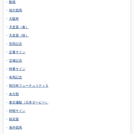
動画
地方競馬
大阪杯
天皇賞（春）
天皇賞（秋）
安田記念
定番サイン
宝塚記念
時事サイン
有馬記念
朝日杯フューチュリティＳ
未分類
東京優駿（日本ダービー）
枠順サイン
桜花賞
海外競馬