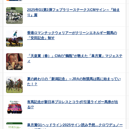
2025年G1第1弾フェブラリーステークスCMサイン～『始ま
り』篇
香港ロマンチックウォリアーがクリーンエネルギー競馬の
「安田記念」制す
「天皇賞（春）」CMの”鶴瓶”が教えた「皐月賞」マジェステ
ィ
夏の終わりの「新潟記念」～JRAの秋競馬は既に始まってい
た！？
有馬記念が新日本プロレスとコラボ!引退ライガー馬券が出
る!?
皐月賞G1ヘッドライン2025サイン読み予想…クロワデュノー