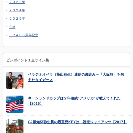
２０２２年
２０２４年
２０２５年
ＣＭ
ＪＲＡ６０周年記念
ピンポイント１点サイン集
ベラジオオペラ（横山和生）連覇の裏読み～「大阪杯」を教
えたタイガース
キーンランドカップは２年連続”アメリカ”が教えてくれた
【2016】
G2報知杯弥生賞の最重要KEYは…読売ジャイアンツ【2017】