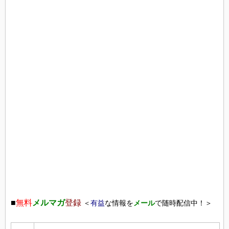
■
無料
メルマガ
登録
＜
有益
な情報を
メール
で随時配信中！＞