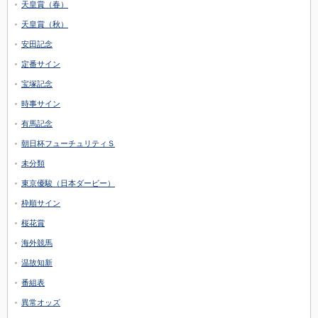
天皇賞（春）
天皇賞（秋）
安田記念
定番サイン
宝塚記念
時事サイン
有馬記念
朝日杯フューチュリティＳ
未分類
東京優駿（日本ダービー）
枠順サイン
桜花賞
海外競馬
温故知新
番組表
異常オッズ