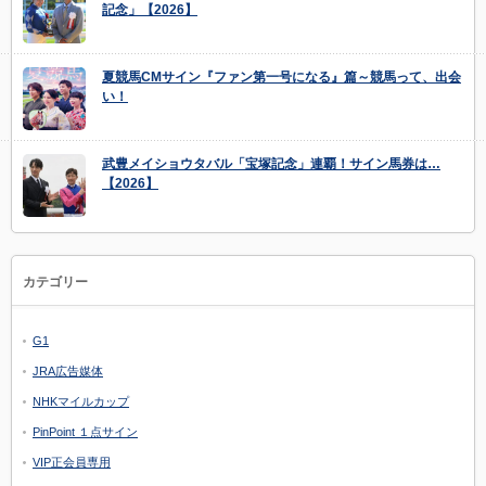
記念」【2026】
夏競馬CMサイン『ファン第一号になる』篇～競馬って、出会
い！
武豊メイショウタバル「宝塚記念」連覇！サイン馬券は…
【2026】
カテゴリー
G1
JRA広告媒体
NHKマイルカップ
PinPoint １点サイン
VIP正会員専用