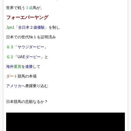
世界で戦う
３歳
馬が、
フォーエバーヤング
Jpn1
「
全日本２歳優駿
」を制し
日本での世代№１を証明済み
Ｇ３
「
サウジダービー
」
Ｇ２
「
UAEダービー
」と
海外
重賞
を
連勝
して
ダート
競馬の本場
アメリカ
へ勇躍乗り込む
日本競馬の悲願なるか？