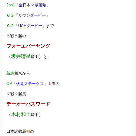
Jpn1
「
全日本２歳優駿
」
Ｇ３
「
サウジダービー
」
Ｇ２
「
UAEダービー
」まで
５戦５勝の
フォーエバーヤング
（
坂井瑠星
）
騎手
と
新馬
勝ちから
OP
「
伏竜ステークス
」
１
着の
２戦２勝馬
テーオーパスワード
（
木村和士
）
騎手
日本調教馬
初
の