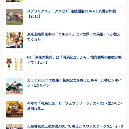
スプリングステークスは3日連続開催のJRA十八番が炸裂
【2016】
東京五輪開催中の「エルムＳ」は＜世界（の馬術）＞が教え
てくれた
G1「東京大賞典」は「有馬記念」から…地方競馬の象徴が教
えてくれた!?
カラテ2000mで復権！新潟記念を教えたJRA十八番ピンポイ
ント1点サイン
今年で「有馬記念」と「フェブラリーＳ」の＜G1＞繋がりが
途切れる…
天皇賞秋の三強対決がズバリ教えたスワンステークス1・2・3