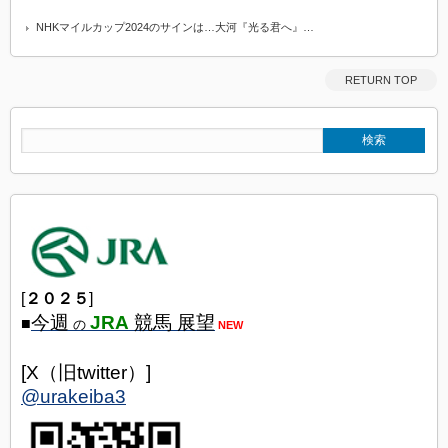
NHKマイルカップ2024のサインは…大河『光る君へ』…
RETURN TOP
[
２０２５
]
今週
JRA
競馬 展望
■
の
NEW
[X（旧twitter）]
@urakeiba3