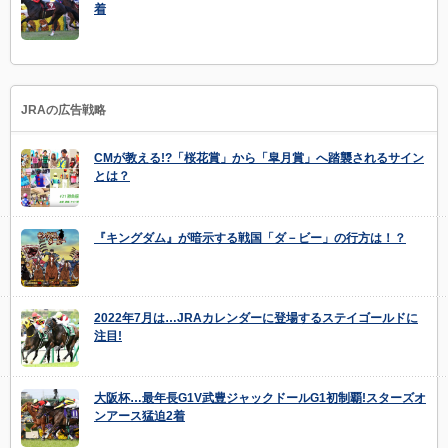
着
JRAの広告戦略
CMが教える!?「桜花賞」から「皐月賞」へ踏襲されるサイン
とは？
『キングダム』が暗示する戦国「ダ－ビー」の行方は！？
2022年7月は…JRAカレンダーに登場するステイゴールドに
注目!
大阪杯…最年長G1V武豊ジャックドールG1初制覇!スターズオ
ンアース猛迫2着