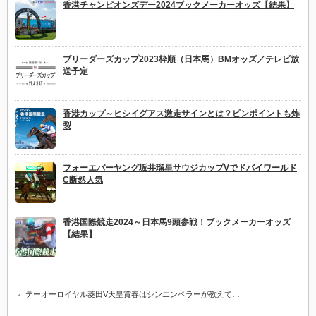
香港チャンピオンズデー2024ブックメーカーオッズ【結果】
ブリーダーズカップ2023枠順（日本馬）BMオッズ／テレビ放
送予定
香港カップ～ヒシイグアス激走サインとは？ピンポイントも炸
裂
フォーエバーヤング坂井瑠星サウジカップVでドバイワールド
C断然人気
香港国際競走2024～日本馬9頭参戦！ブックメーカーオッズ
【結果】
テーオーロイヤル菱田V天皇賞春はシンエンペラーが教えて…