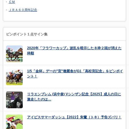
ＣＭ
ＪＲＡ６０周年記念
ピンポイント１点サイン集
2020年「フラワーカップ」波乱を暗示した８枠２頭が消えた
枠順
1/5「金杯」デーの”宮”徹厩舎がG1「高松宮記念」をピンポイ
ント！
リラエンブレム (浜中俊) Vシンザン記念【2025】成人の日に
激走したのは…
アイビスサマーダッシュ【2022】朱鷺（トキ）予告ズバリ！