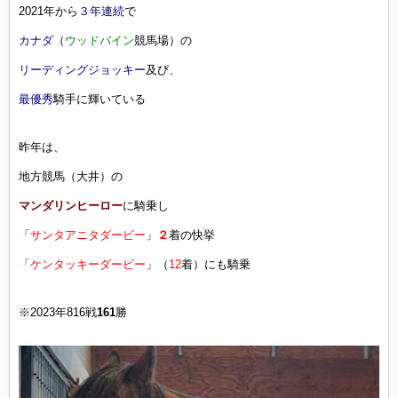
2021年から
３年連続
で
カナダ
（
ウッドバイン
競馬場）の
リーディングジョッキー
及び、
最優秀
騎手に輝いている
昨年は、
地方競馬（大井）の
マンダリンヒーロー
に騎乗し
「
サンタアニタダービー
」
２
着の快挙
「
ケンタッキーダービー
」（
12
着）にも騎乗
※2023年816戦
161
勝