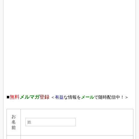
■
無料
メルマガ
登録
＜
有益
な情報を
メール
で随時配信中！＞
お
名
前