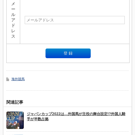
メ
ー
ル
ア
ド
レ
ス
海外競馬
関連記事
ジャパンカップ2022は…外国馬が主役の舞台設定!?外国人騎
手が半数占拠