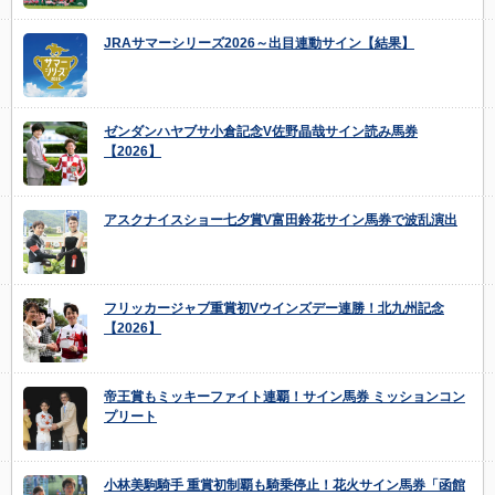
JRAサマーシリーズ2026～出目連動サイン【結果】
ゼンダンハヤブサ小倉記念V佐野晶哉サイン読み馬券
【2026】
アスクナイスショー七夕賞V富田鈴花サイン馬券で波乱演出
フリッカージャブ重賞初Vウインズデー連勝！北九州記念
【2026】
帝王賞もミッキーファイト連覇！サイン馬券 ミッションコン
プリート
小林美駒騎手 重賞初制覇も騎乗停止！花火サイン馬券「函館