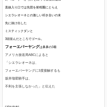
直線入り口では先団を射程圏にとらえ
シエラレオーネとの激しい叩き合いの末
先に抜け出した
ミスティックダンと
3頭並んだところでゴール。
フォーエバーヤング
は鼻鼻の3着
アメリカ放送局ABCによると
「シエラレオーネは、
フォーエバーヤングに3度接触するも
坂井瑠星騎手は、
不利を主張しなかった」と伝えた