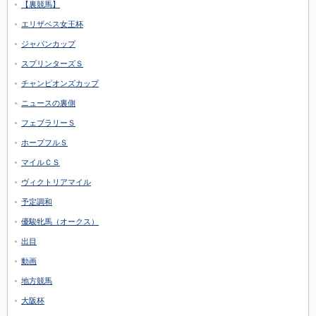
【裏競馬】
エリザベス女王杯
ジャパンカップ
スプリンターズＳ
チャンピオンズカップ
ニュースの裏側
フェブラリーＳ
ホープフルＳ
マイルＣＳ
ヴィクトリアマイル
予定調和
優駿牝馬（オークス）
出目
動画
地方競馬
大阪杯