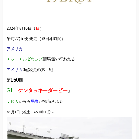
2024年5月5日（
日
）
午前7時57分発走（※日本時間）
アメリカ
チャーチルダウンズ
競馬場で行われる
アメリカ
3冠競走の第１戦
150
第
回
G1
「
ケンタッキーダービー
」
ＪＲＡ
からも
馬券
が発売される
※5月4日（祝土）AM7時00分
～