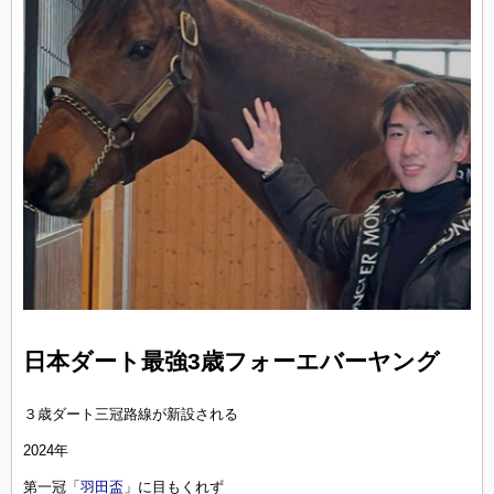
日本ダート最強3歳フォーエバーヤング
３歳ダート三冠路線が新設される
2024年
第一冠「
羽田盃
」に目もくれず