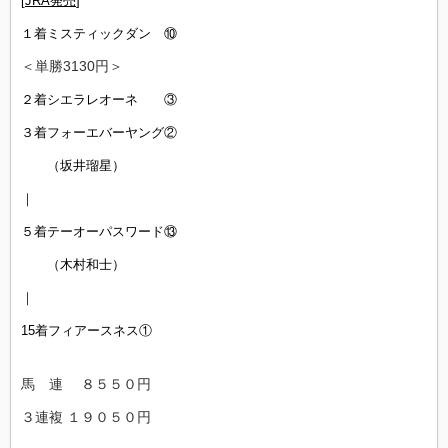
[
JRA発売
]
１着ミスティックダン ⑩
＜単勝3130円＞
２着シエラレオーネ ③
３着フォーエバーヤング②
（坂井瑠星）
｜
５着テーオーパスワード⑬
（木村和士）
｜
15着フィアースネス①
馬 連 ８５５０円
３連複 １９０５０円