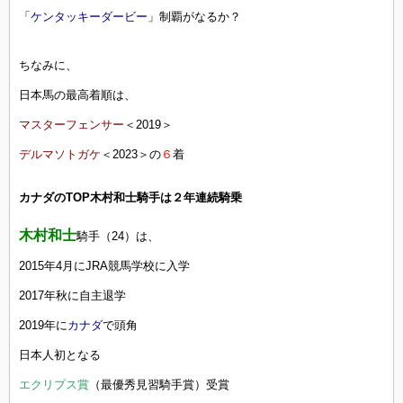
「
ケンタッキーダービー
」制覇がなるか？
ちなみに、
日本馬の最高着順は、
マスターフェンサー
＜2019＞
デルマソトガケ
＜2023＞の
６
着
カナダのTOP木村和士騎手は２年連続騎乗
木村和士
騎手（24）は、
2015年4月にJRA競馬学校に入学
2017年秋に自主退学
2019年に
カナダ
で頭角
日本人初となる
エクリプス賞
（最優秀見習騎手賞）受賞