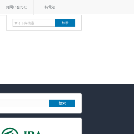
お問い合わせ
特電法