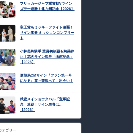
フリッカージャブ重賞初Vウイン
ズデー連勝！北九州記念【2026】
帝王賞もミッキーファイト連覇！
サイン馬券 ミッションコンプリー
ト
小林美駒騎手 重賞初制覇も騎乗停
止！花火サイン馬券「函館記念」
【2026】
夏競馬CMサイン『ファン第一号
になる』篇～競馬って、出会い！
武豊メイショウタバル「宝塚記
念」連覇！サイン馬券は…
【2026】
カテゴリー