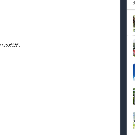
きなのだが、