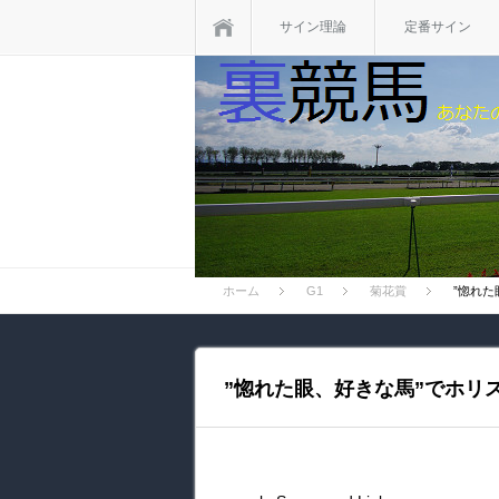
ホーム
サイン理論
定番サイン
ホーム
G1
菊花賞
”惚れた
”惚れた眼、好きな馬”でホリ