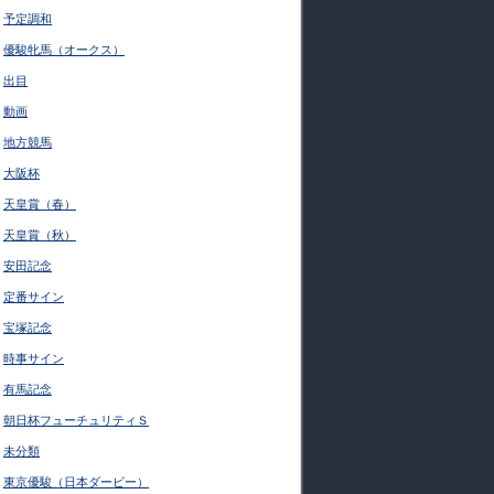
予定調和
優駿牝馬（オークス）
出目
動画
地方競馬
大阪杯
天皇賞（春）
天皇賞（秋）
安田記念
定番サイン
宝塚記念
時事サイン
有馬記念
朝日杯フューチュリティＳ
未分類
東京優駿（日本ダービー）