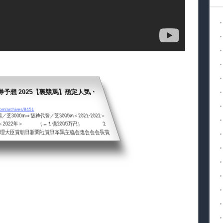
券予想 2025【裏競馬】想定人気・
m/archives/8451
芝3000m⇒ 阪神代替／芝3000m＜2021-2022＞
万円＜2022年＞ （←１億2000万円） ２
閣総理大臣賞朝日新聞社賞日本馬主協会連合会会長賞
938年英国「セントレジャー」を範に「京都農林省
創設1948年現行の「菊花賞」へ「優駿牝馬（オー
特別（現：桜花賞）」「横浜農林省賞典四歳呼馬
優駿（日本ダービー）」と共に五大クラシック競走
）日本馬：ト...