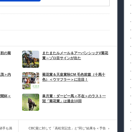
上初の菊
またまたルメール＆アーバンシックV菊花
賞～ゾロ目サインが出た
破茂＞内
菊花賞＆天皇賞秋CM 毛色前篇（十馬十
色）＜ウマフラー＞に注目！
新聞杯＜
皐月賞・ダービー馬＜不在＞のラスト一
冠「菊花賞」は過去10回
騎手も渦
CBC賞に対して「高松宮記念」と”同じ”結果を＜予告