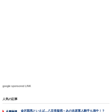
google sponsored LINK
人気の記事
金沢競馬といえば…八百長疑惑～あの吉原寛人騎手も渦中！？