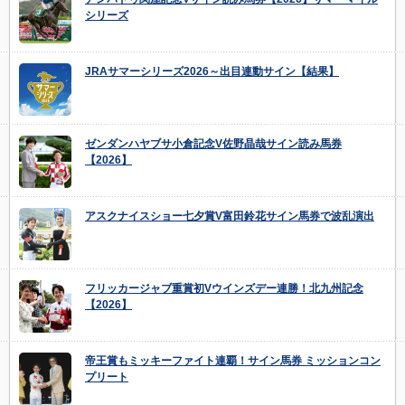
シリーズ
JRAサマーシリーズ2026～出目連動サイン【結果】
ゼンダンハヤブサ小倉記念V佐野晶哉サイン読み馬券
【2026】
アスクナイスショー七夕賞V富田鈴花サイン馬券で波乱演出
フリッカージャブ重賞初Vウインズデー連勝！北九州記念
【2026】
帝王賞もミッキーファイト連覇！サイン馬券 ミッションコン
プリート