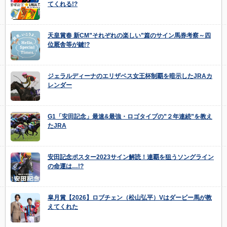
てくれる!?
天皇賞春 新CM”それぞれの楽しい”篇のサイン馬券考察～四
位厩舎等が鍵!?
ジェラルディーナのエリザベス女王杯制覇を暗示したJRAカ
レンダー
G1「安田記念」最速&最強・ロゴタイプの”２年連続”を教え
たJRA
安田記念ポスター2023サイン解読！連覇を狙うソングライン
の命運は…!?
皐月賞【2026】ロブチェン（松山弘平）Vはダービー馬が教
えてくれた