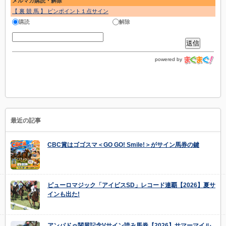
メルマガ購読・解除
【 裏 競 馬 】 ピンポイント１点サイン
購読
解除
powered by
最近の記事
CBC賞はゴゴスマ＜GO GO! Smile!＞がサイン馬券の鍵
ピューロマジック「アイビスSD」レコード連覇【2026】夏サ
インも出た!
アンパドゥ関屋記念Vサイン読み馬券【2026】サマーマイル