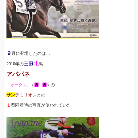
９
月に登場したのは…
三冠
牝
年の
馬
2010
アパパネ
の
「
オークス
」＜
８
－
８
＞
サン
テミリオン
との
１
着同着時の写真が使われていた