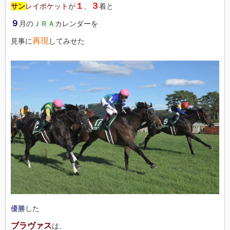
１
３
サン
レイポケット
が
、
着と
９
月の
ＪＲＡ
カレンダーを
再現
見事に
してみせた
優勝
した
ブラヴァス
は、