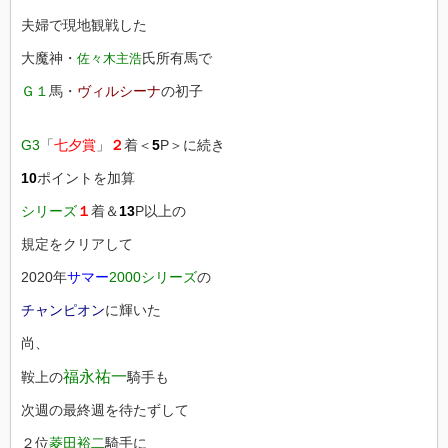
夫婦で現地観戦した
大魔神・
氏所有馬で
佐々木主浩
Ｇ１
馬・
ヴィルシーナ
の初子
G3
「
七夕賞
」
２
着＜
5
P＞に続き
10
ポイントを加算
シリーズ
１
着＆
13
P以上の
規定をクリアして
2020年
サマー
2000シリーズ
の
チャンピオン
に輝いた
尚、
福永祐一
鞍上の
騎手も
次週の最終週を待たずして
２位
菱田裕二
騎手に