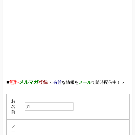
■
無料
メルマガ
登録
＜
有益
な情報を
メール
で随時配信中！＞
お
名
前
メ
ー