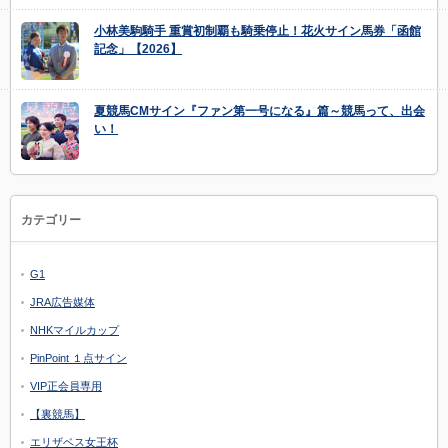
小林美駒騎手 重賞初制覇も騎乗停止！花火サイン馬券「函館
記念」【2026】
夏競馬CMサイン『ファン第一号になる』篇～競馬って、出会
い！
カテゴリー
G1
JRA広告媒体
NHKマイルカップ
PinPoint １点サイン
VIP正会員専用
【裏競馬】
エリザベス女王杯