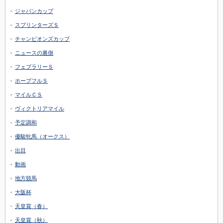
ジャパンカップ
スプリンターズＳ
チャンピオンズカップ
ニュースの裏側
フェブラリーＳ
ホープフルＳ
マイルＣＳ
ヴィクトリアマイル
予定調和
優駿牝馬（オークス）
出目
動画
地方競馬
大阪杯
天皇賞（春）
天皇賞（秋）