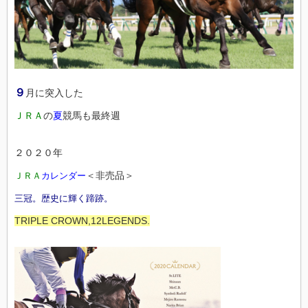
９
月に突入した
ＪＲＡ
の
夏
競馬も最終週
２０２０年
＜非売品＞
ＪＲＡ
カレンダー
三冠。歴史に輝く蹄跡。
TRIPLE CROWN,12LEGENDS.