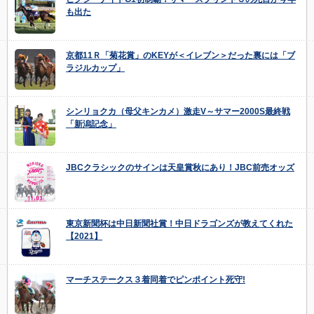
も出た
京都11Ｒ「菊花賞」のKEYが＜イレブン＞だった裏には「ブ
ラジルカップ」
シンリョクカ（母父キンカメ）激走V～サマー2000S最終戦
「新潟記念」
JBCクラシックのサインは天皇賞秋にあり！JBC前売オッズ
東京新聞杯は中日新聞社賞！中日ドラゴンズが教えてくれた
【2021】
マーチステークス３着同着でピンポイント死守!