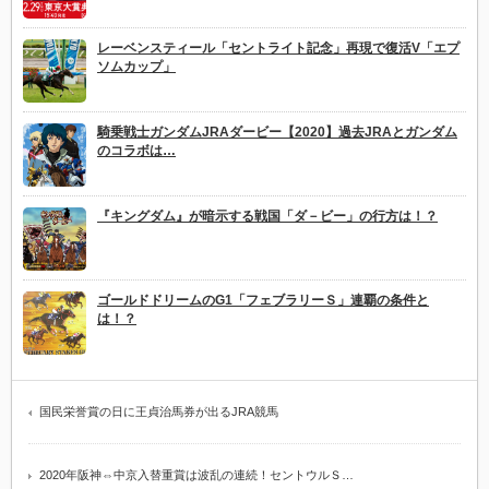
レーベンスティール「セントライト記念」再現で復活V「エプ
ソムカップ」
騎乗戦士ガンダムJRAダービー【2020】過去JRAとガンダム
のコラボは…
『キングダム』が暗示する戦国「ダ－ビー」の行方は！？
ゴールドドリームのG1「フェブラリーＳ」連覇の条件と
は！？
国民栄誉賞の日に王貞治馬券が出るJRA競馬
2020年阪神⇔中京入替重賞は波乱の連続！セントウルＳ…