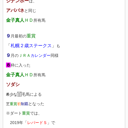
ジナンボー
は、
アパパネ
と同じ
金子真人
ＨＤ
所有馬
９
重賞
月最初の
「
札幌２歳ステークス
」
も
９
月の
ＪＲＡ
カレンダー
同様
８
枠に入った
金子真人
ＨＤ
所有馬
ソダシ
白
毛馬による
希少な
となった
芝
重賞
初
制覇
※ダート
重賞
では、
2019年「
レパードＳ
」で