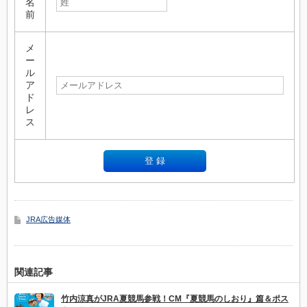
名
前
メ
ー
ル
ア
ド
レ
ス
JRA広告媒体
関連記事
竹内涼真がJRA夏競馬参戦！CM『夏競馬のしおり』篇＆ポス