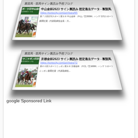
裏競馬 - 競馬サイン裏読み予想ブログ
中山金杯2023 サイン裏読み 想定過去データ - 裏競馬
https://tomocity.com/archives/65
第７２回日刊スポーツ賞ＧⅢ 中山金杯 （中山／芝2000M）ハンデ 日刊スポーツ
新聞社賞（代表取締役会長：川...
裏競馬 - 競馬サイン裏読み予想ブログ
京都金杯2023 サイン裏読み 想定過去データ - 裏競馬
https://tomocity.com/archives/72
第６０回スポーツニッポン賞ＧⅢ 京都金杯 （中京／芝1600M）ハンデ スポーツ
ニッポン新聞社賞（代表取締役...
google Sponsored Link