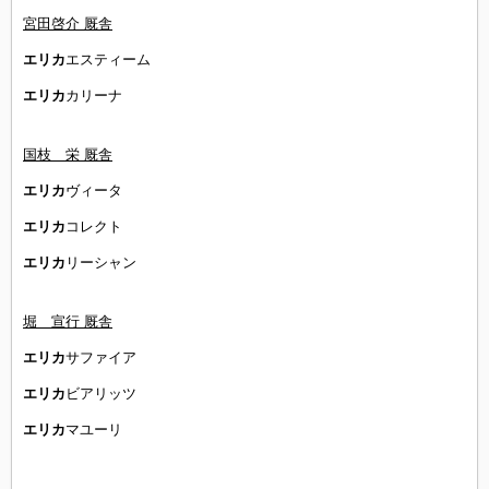
宮田啓介 厩舎
エリカ
エスティーム
エリカ
カリーナ
国枝 栄 厩舎
エリカ
ヴィータ
エリカ
コレクト
エリカ
リーシャン
堀 宣行 厩舎
エリカ
サファイア
エリカ
ビアリッツ
エリカ
マユーリ