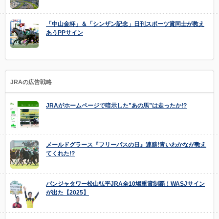
「中山金杯」＆「シンザン記念」日刊スポーツ賞同士が教え
あうPPサイン
JRAの広告戦略
JRAがホームページで暗示した”あの馬”は走ったか!?
メールドグラース『フリーパスの日』連勝!青いわかなが教え
てくれた!?
パンジャタワー松山弘平JRA全10場重賞制覇！WASJサイン
が出た【2025】