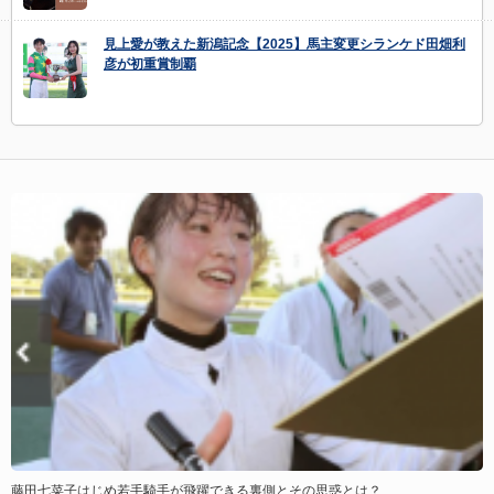
見上愛が教えた新潟記念【2025】馬主変更シランケド田畑利
彦が初重賞制覇
藤田七菜子はじめ若手騎手が飛躍できる裏側とその思惑とは？