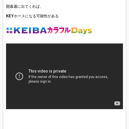
開幕週に出てくれば、
KEY
ホースになる可能性がある