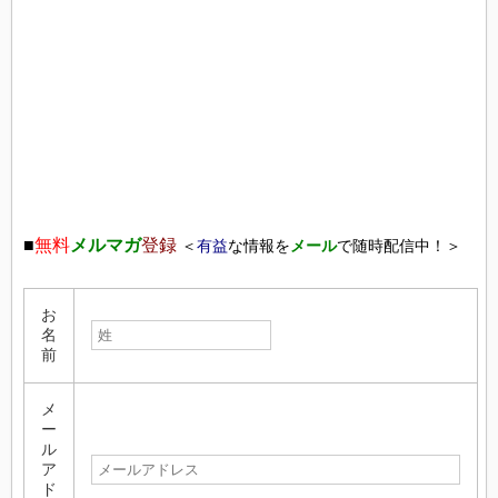
■
無料
メルマガ
登録
＜
有益
な情報を
メール
で随時配信中！＞
お
名
前
メ
ー
ル
ア
ド