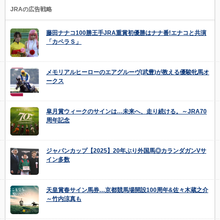
JRAの広告戦略
藤田ナナコ100勝王手JRA重賞初優勝はナナ番!エナコと共演
「カペラＳ」
メモリアルヒーローのエアグルーヴ(武豊)が教える優駿牝馬オ
ークス
皐月賞ウィークのサインは…未来へ、走り続ける。～JRA70
周年記念
ジャパンカップ【2025】20年ぶり外国馬◎カランダガンVサ
イン多数
天皇賞春サイン馬券…京都競馬場開設100周年&佐々木蔵之介
～竹内涼真も