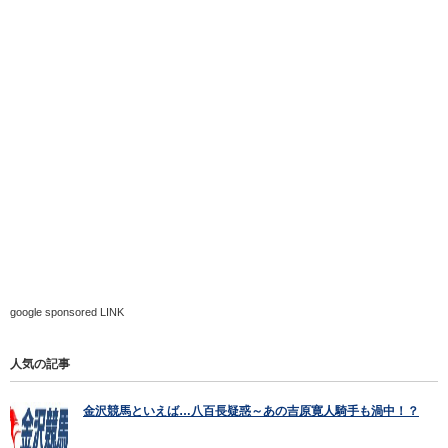
google sponsored LINK
人気の記事
金沢競馬といえば…八百長疑惑～あの吉原寛人騎手も渦中！？