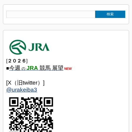
[
２０２６
]
今週
JRA
競馬 展望
■
の
NEW
[X（旧twitter）]
@urakeiba3