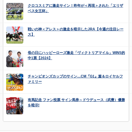
クロコスミアに激走サイン！昨年が＜再現＞された「エリザ
ベス女王杯」
戦いの神＜アレス＞の激走を暗示したJRA【今週の注目レー
ス】
母の日にハッピーローズ激走「ヴィクトリアマイル」WIN5的
中1票【2024】
チャンピオンズカップのサイン…CM『G1』篇＆ロイヤルフ
ァミリー
有馬記念 ファン投票 サイン馬券～ドウデュース（武豊）優勝
を暗示!