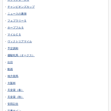
チャンピオンズカップ
ニュースの裏側
フェブラリーＳ
ホープフルＳ
マイルＣＳ
ヴィクトリアマイル
予定調和
優駿牝馬（オークス）
出目
動画
地方競馬
大阪杯
天皇賞（春）
天皇賞（秋）
安田記念
定番サイン