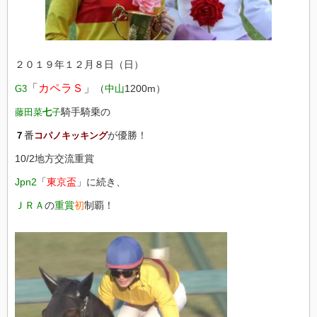
２０１９年１２月８日（日）
「
カペラＳ
」
（
中山
1200m）
G3
騎手騎乗の
藤田菜
七
子
番
が優勝！
７
コパノキッキング
10/2地方交流重賞
Jpn2
「
東京盃
」に続き、
ＪＲＡ
の
重賞
初
制覇！