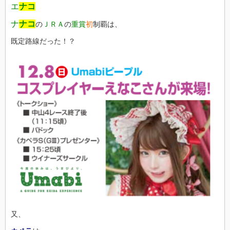
エ
ナコ
ナ
ナコ
の
ＪＲＡ
の
重賞
初
制覇は、
既定路線だった！？
又、