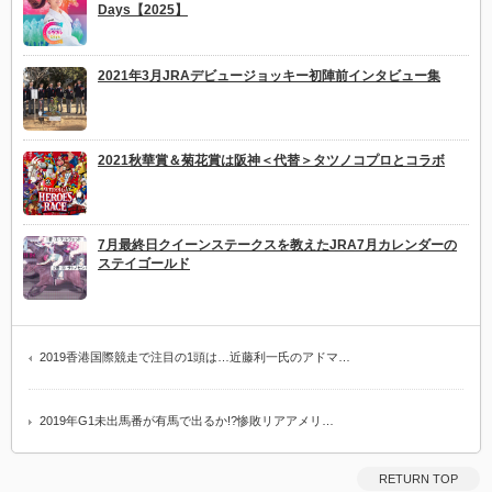
Days【2025】
2021年3月JRAデビュージョッキー初陣前インタビュー集
2021秋華賞＆菊花賞は阪神＜代替＞タツノコプロとコラボ
7月最終日クイーンステークスを教えたJRA7月カレンダーの
ステイゴールド
2019香港国際競走で注目の1頭は…近藤利一氏のアドマ…
2019年G1未出馬番が有馬で出るか!?惨敗リアアメリ…
RETURN TOP