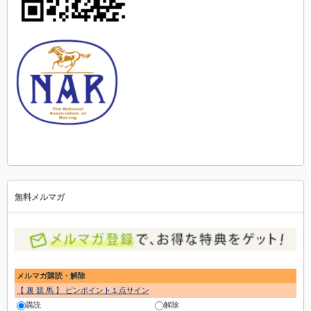
無料メルマガ
メルマガ購読・解除
【 裏 競 馬 】 ピンポイント１点サイン
購読
解除