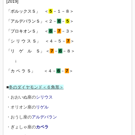
[2019]
「ポルックスＳ」 ＜
５
－１－８＞
「アルデバランＳ」＜２－
６
－
５
＞
「プロキオンＳ」 ＜
６
－
７
－３＞
「シ リ ウ ス Ｓ」 ＜４－５－
７
＞
「リ ゲ ル Ｓ」 ＜
７
－
６
－８＞
↓
「カ ペ ラ Ｓ」 ＜４－
６
－
７
＞
■
冬のダイヤモンド＜６角形＞
・おおいぬ座の
シリウス
・オリオン座の
リゲル
・おうし座の
アルデバラン
・ぎょしゃ座の
カペラ