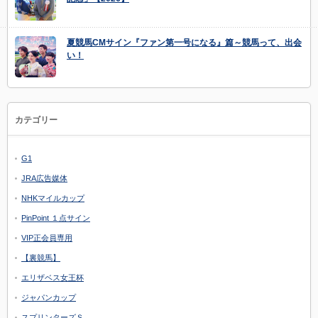
夏競馬CMサイン『ファン第一号になる』篇～競馬って、出会
い！
カテゴリー
G1
JRA広告媒体
NHKマイルカップ
PinPoint １点サイン
VIP正会員専用
【裏競馬】
エリザベス女王杯
ジャパンカップ
スプリンターズＳ