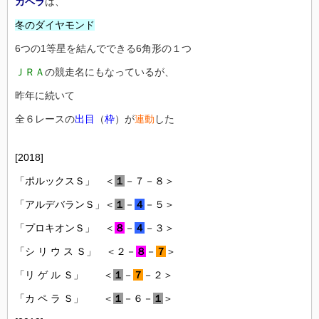
カペラ
は、
冬のダイヤモンド
6つの1等星を結んでできる6角形の１つ
ＪＲＡ
の競走名にもなっているが、
昨年に続いて
全６レースの
出目
（
枠
）が
連動
した
[2018]
「ポルックスＳ」 ＜
１
－７－８＞
「アルデバランＳ」＜
１
－
４
－５＞
「プロキオンＳ」 ＜
８
－
４
－３＞
「シ リ ウ ス Ｓ」 ＜２－
８
－
７
＞
「リ ゲ ル Ｓ」 ＜
１
－
７
－２＞
「カ ペ ラ Ｓ」 ＜
１
－６－
１
＞