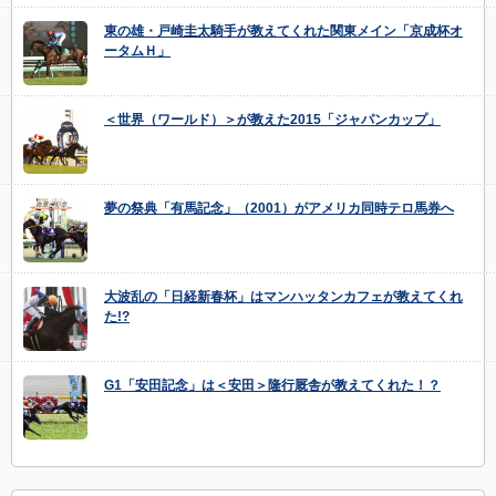
東の雄・戸崎圭太騎手が教えてくれた関東メイン「京成杯オ
ータムＨ」
＜世界（ワールド）＞が教えた2015「ジャパンカップ」
夢の祭典「有馬記念」（2001）がアメリカ同時テロ馬券へ
大波乱の「日経新春杯」はマンハッタンカフェが教えてくれ
た!?
G1「安田記念」は＜安田＞隆行厩舎が教えてくれた！？