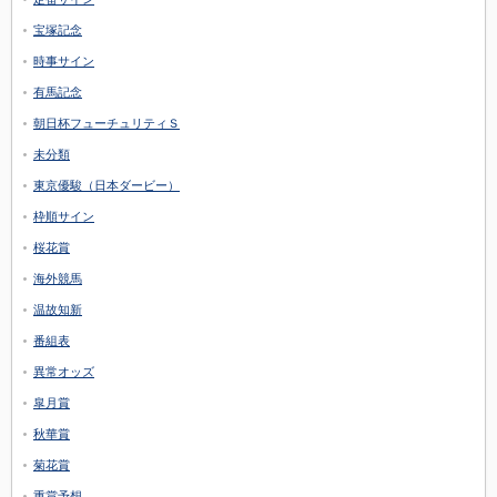
宝塚記念
時事サイン
有馬記念
朝日杯フューチュリティＳ
未分類
東京優駿（日本ダービー）
枠順サイン
桜花賞
海外競馬
温故知新
番組表
異常オッズ
皐月賞
秋華賞
菊花賞
重賞予想