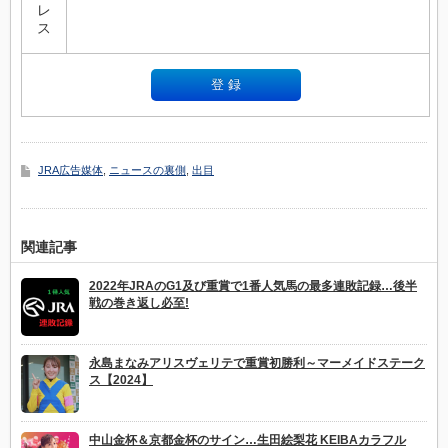
レ
ス
JRA広告媒体
,
ニュースの裏側
,
出目
関連記事
2022年JRAのG1及び重賞で1番人気馬の最多連敗記録…後半
戦の巻き返し必至!
永島まなみアリスヴェリテで重賞初勝利～マーメイドステーク
ス【2024】
中山金杯＆京都金杯のサイン…生田絵梨花 KEIBAカラフル