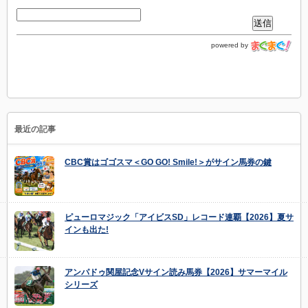
powered by
最近の記事
CBC賞はゴゴスマ＜GO GO! Smile!＞がサイン馬券の鍵
ピューロマジック「アイビスSD」レコード連覇【2026】夏サ
インも出た!
アンパドゥ関屋記念Vサイン読み馬券【2026】サマーマイル
シリーズ