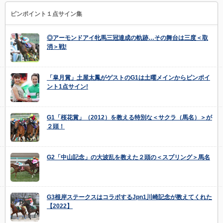
ピンポイント１点サイン集
◎アーモンドアイ牝馬三冠達成の軌跡…その舞台は三度＜取
消＞戦!
「皐月賞」土屋太鳳がゲストのG1は土曜メインからピンポイ
ント1点サイン!
G1「桜花賞」（2012）を教える特別な＜サクラ（馬名）＞が
２頭！
G2「中山記念」の大波乱を教えた２頭の＜スプリング＞馬名
G3根岸ステークスはコラボするJpn1川崎記念が教えてくれた
【2022】