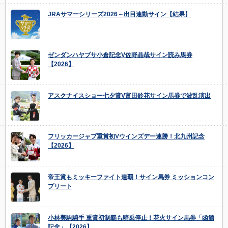
JRAサマーシリーズ2026～出目連動サイン【結果】
ゼンダンハヤブサ小倉記念V佐野晶哉サイン読み馬券
【2026】
アスクナイスショー七夕賞V富田鈴花サイン馬券で波乱演出
フリッカージャブ重賞初Vウインズデー連勝！北九州記念
【2026】
帝王賞もミッキーファイト連覇！サイン馬券 ミッションコン
プリート
小林美駒騎手 重賞初制覇も騎乗停止！花火サイン馬券「函館
記念」【2026】