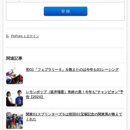
PinPoint １点サイン
関連記事
初G1「フェブラリーＳ」を教えたのは今年もG1レーシング
レモンポップ（坂井瑠星）有終の美！今年も”チャンピオン”予
告【2024】
関東G1スプリンターズＳは前回G1宝塚記念の関東馬が教えて
くれた