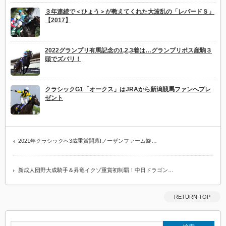
３年連続で＜ひょう＞が教えてくれた大波乱の「レパードＳ」
【2017】
2022グランプリ有馬記念の1,2,3着は…グランプリボス産駒３
頭でズバリ！
クラシックG1「オークス」はJRAから新潟競馬ファンへプレ
ゼント
2021年クラシックへ3歳重賞開幕!ノーザンファーム旋…
新成人団野大成騎手＆昇竜イクゾ重賞初制覇！中日ドラゴン…
RETURN TOP