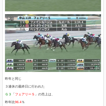
昨年と同じ
３連休の最終日に行われた
Ｇ３
「
フェアリーＳ
」の売上は、
昨年比
96.4
％