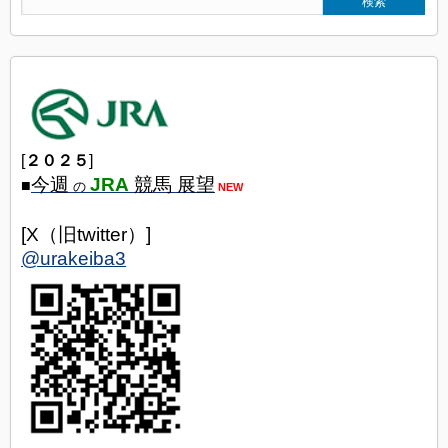
[
２０２５
]
今週
JRA
競馬 展望
■
の
NEW
[X（旧twitter）]
@urakeiba3