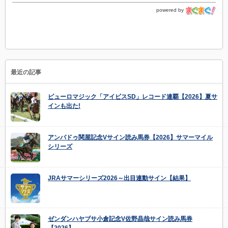
powered by
最近の記事
ピューロマジック「アイビスSD」レコード連覇【2026】夏サ
インも出た!
アンパドゥ関屋記念Vサイン読み馬券【2026】サマーマイル
シリーズ
JRAサマーシリーズ2026～出目連動サイン【結果】
ゼンダンハヤブサ小倉記念V佐野晶哉サイン読み馬券
【2026】