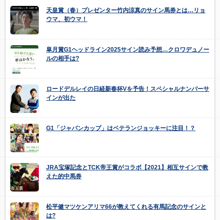
天皇賞（春）プレゼンター竹内涼真のサイン馬券とは…リョ
ウマ、初ウマ！
皐月賞G1ヘッドライン2025サイン読み予想…クロワデュノー
ルの相手は?
ロードデルレイの日経新春杯Vを予告！スペシャルナンバーサ
インが出た
G1「ジャパンカップ」はベテランジョッキーに注目！？
JRA宝塚記念とTCK帝王賞がコラボ【2021】相互サインで教
えた的中馬券
松平健マツケンアリマ66が教えてくれる有馬記念のサインと
は?