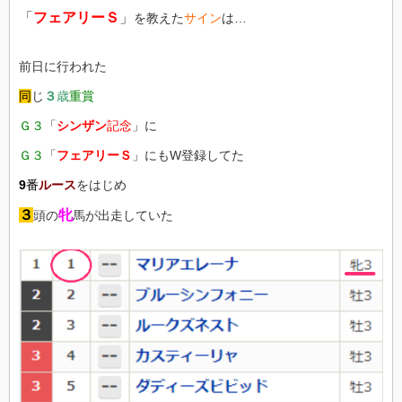
「
フェアリーＳ
」
を教えた
サイン
は…
前日に行われた
同
じ
３
歳
重賞
Ｇ３
「
シンザン
記念
」に
Ｇ３
「
フェアリーＳ
」にもW登録してた
9
番
ルース
をはじめ
３
牝
頭の
馬が出走していた