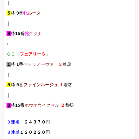
｜
５
枠
9
番
牝
ルース
｜
８
枠
15
番
牝
ククナ
↓
Ｇ３
「
フェアリーＳ
」
１
枠
1
番
ベッラノーヴァ
３
着⑥
｜
５
枠
9
番
ファインルージュ
１
着③
｜
８
枠
15
番
ホウオウイクセル
２
着⑧
３連複
２４３７０
円
３連単
１２０２２０
円