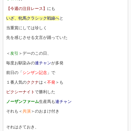
【今週の注目レース】
にも
いざ、牝馬クラシック戦線へ
と
当重賞にしては珍しく
先を感じさせる文言が踊っていた
＜
友引
＞デーのこの日、
毎度お馴染みの
連チャン
が多発
前日の「
シンザン記念
」で
１番人気の
ククナ
は＜
不発
＞も
ピクシーナイト
で勝利した
ノーザンファーム
生産馬も
連チャン
それも＜
共演
＞のおまけ付き
それはさておき、