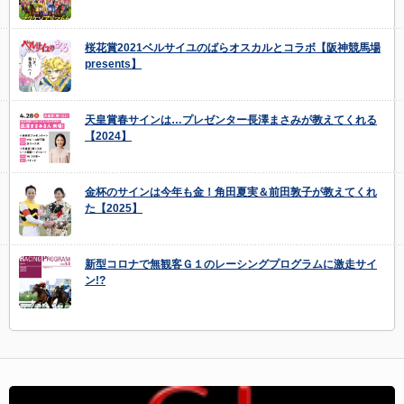
桜花賞2021ベルサイユのばらオスカルとコラボ【阪神競馬場
presents】
天皇賞春サインは…プレゼンター長澤まさみが教えてくれる
【2024】
金杯のサインは今年も金！角田夏実＆前田敦子が教えてくれ
た【2025】
新型コロナで無観客Ｇ１のレーシングプログラムに激走サイ
ン!?