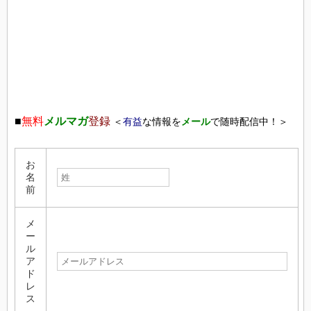
■
無料
メルマガ
登録
＜
有益
な情報を
メール
で随時配信中！＞
お
名
前
メ
ー
ル
ア
ド
レ
ス