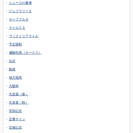
ニュースの裏側
フェブラリーＳ
ホープフルＳ
マイルＣＳ
ヴィクトリアマイル
予定調和
優駿牝馬（オークス）
出目
動画
地方競馬
大阪杯
天皇賞（春）
天皇賞（秋）
安田記念
定番サイン
宝塚記念