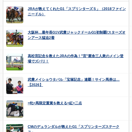
JRAが教えてくれたG1「スプリンターズＳ」（2018ファイン
ニードル）
大阪杯…最年長G1V武豊ジャックドールG1初制覇!スターズオ
ンアース猛迫2着
高松宮記念を教えたJRAの作為！”宮”厩舎三人衆のメイン登
場でズバリ！
武豊メイショウタバル「宝塚記念」連覇！サイン馬券は…
【2026】
<牝>馬限定重賞を教える<紅>二点
CMのデュランダルが教えたG1「スプリンターズステーク
ス」