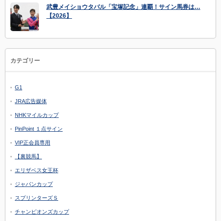
武豊メイショウタバル「宝塚記念」連覇！サイン馬券は…
【2026】
カテゴリー
G1
JRA広告媒体
NHKマイルカップ
PinPoint １点サイン
VIP正会員専用
【裏競馬】
エリザベス女王杯
ジャパンカップ
スプリンターズＳ
チャンピオンズカップ