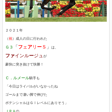
２０２１年
（
祝
）成人の日に行われた
「
フ
ェ
ア
リ
ー
Ｓ
」
Ｇ３
は、
ファ
インル
ー
ジュ
が
豪快に突き抜けて快勝！
Ｃ．ルメール
騎手も
「今日はライバルがいなかったね
ゴールまで凄い脚で伸びた
ポテンシャルはＧⅠレベルにありそう」
ＪＲＡ
の