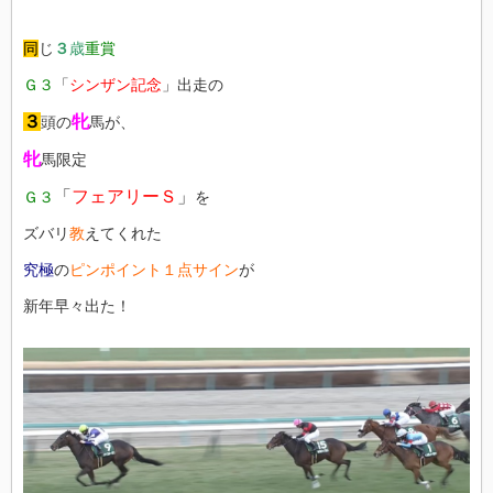
同
じ
３
歳
重賞
Ｇ３
「
シンザン記念
」出走の
３
牝
頭の
馬が、
牝
馬限定
「
フェアリーＳ
」
Ｇ３
を
ズバリ
教
えてくれた
究極
の
ピンポイント１点サイン
が
新年早々出た！