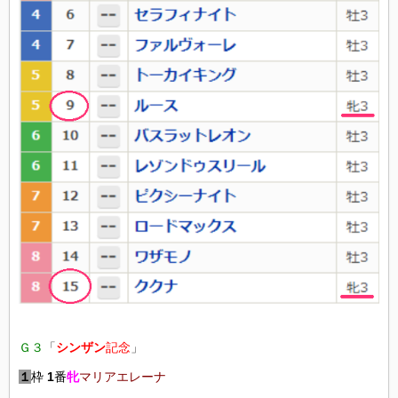
Ｇ３
「
シンザン
記念
」
１
枠
1
番
牝
マリアエレーナ