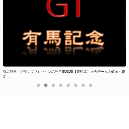
有馬記念（グランプリ）サイン馬券予想2025【裏競馬】過去データ＆傾向・想
保
定…