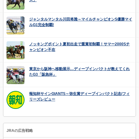
ジャンタルマンタル川田将雅～マイルチャンピオンS優勝マイ
ルG1完全制覇!
ノッキングポイント夏初出走で重賞初制覇！サマー2000Sチ
ャンピオン不在
東京から阪神へ移動展示…ディープインパクトが教えてくれ
たG3「阪急杯」
報知杯サインGIANTS～弥生賞ディープインパクト記念/フィ
リーズレビュー
JRAの広告戦略