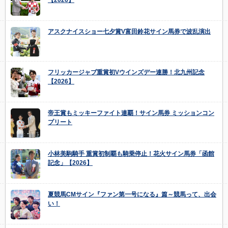
アスクナイスショー七夕賞V富田鈴花サイン馬券で波乱演出
フリッカージャブ重賞初Vウインズデー連勝！北九州記念
【2026】
帝王賞もミッキーファイト連覇！サイン馬券 ミッションコン
プリート
小林美駒騎手 重賞初制覇も騎乗停止！花火サイン馬券「函館
記念」【2026】
夏競馬CMサイン『ファン第一号になる』篇～競馬って、出会
い！