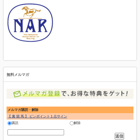
無料メルマガ
メルマガ購読・解除
【 裏 競 馬 】 ピンポイント１点サイン
購読
解除