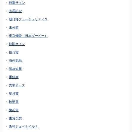
時事サイン
有馬記念
朝日杯フューチュリティＳ
未分類
東京優駿（日本ダービー）
枠順サイン
桜花賞
海外競馬
温故知新
番組表
異常オッズ
皐月賞
秋華賞
菊花賞
重賞予想
阪神ジュベナイルＦ